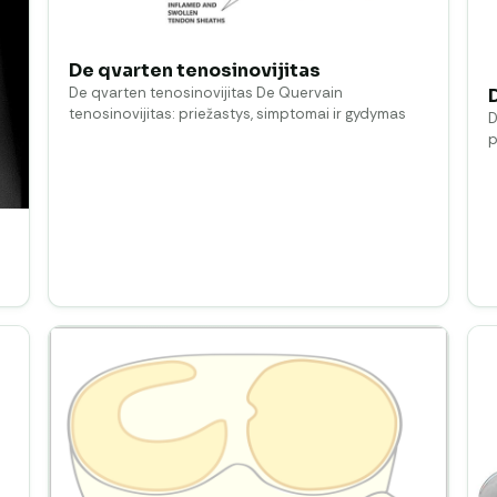
De qvarten tenosinovijitas
De qvarten tenosinovijitas De Quervain
tenosinovijitas: priežastys, simptomai ir gydymas
D
p