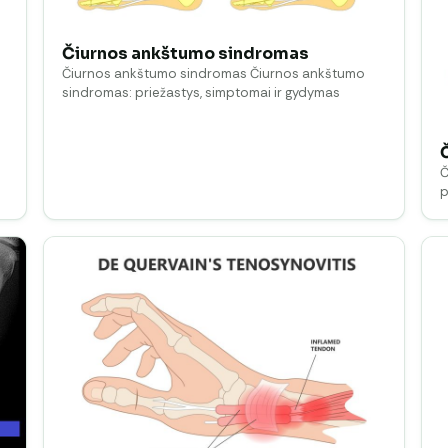
Čiurnos ankštumo sindromas
Čiurnos ankštumo sindromas Čiurnos ankštumo
sindromas: priežastys, simptomai ir gydymas
Č
p