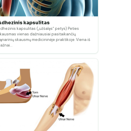
Adhezinis kapsulitas
dhezinis kapsulitas („užšalęs“ petys) Peties
kausmas vienas dažniausiai pasitaikančių
ąnarinių skausmų medicininėje praktikoje. Viena iš
ažnai…