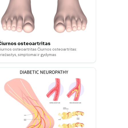
Čiurnos osteoartritas
iurnos osteoartritas Čiurnos osteoartritas:
riežastys, simptomai ir gydymas