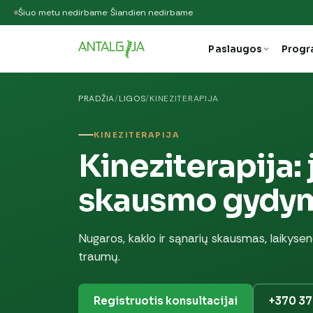
Šiuo metu nedirbame
· Šiandien nedirbame
Paslaugos
Prog
PRADŽIA
/
LIGOS
/
KINEZITERAPIJA
KINEZITERAPIJA
Kineziterapija: 
skausmo gydy
Nugaros, kaklo ir sąnarių skausmas, laikysen
traumų.
Registruotis konsultacijai
+370 3