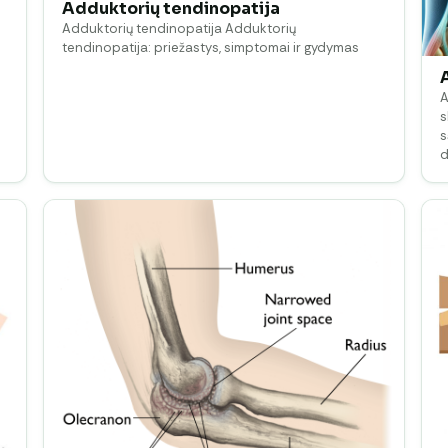
Adduktorių tendinopatija
Adduktorių tendinopatija Adduktorių
tendinopatija: priežastys, simptomai ir gydymas
A
s
s
d