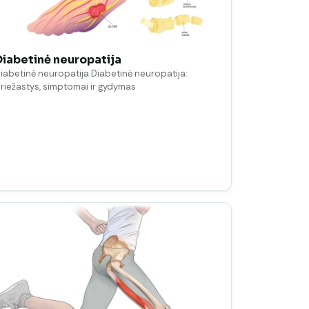
Diabetinė neuropatija
iabetinė neuropatija Diabetinė neuropatija:
riežastys, simptomai ir gydymas