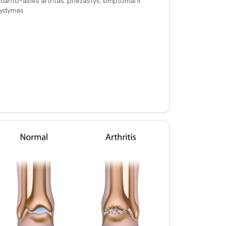
tlanto-ašies artritas: priežastys, simptomai ir
gydymas