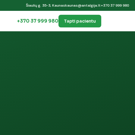
Šiaulių g. 35-3, Kaunas
kaunas@antalgija.lt
+370 37 999 980
+370 37 999 980
Tapti pacientu