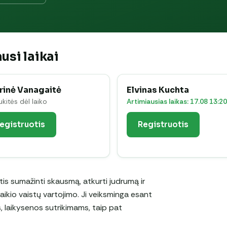
usi laikai
rinė Vanagaitė
Elvinas Kuchta
ukitės dėl laiko
Artimiausias laikas: 17.08 13:20
egistruotis
Registruotis
is sumažinti skausmą, atkurti judrumą ir
alaikio vaistų vartojimo. Ji veiksminga esant
 laikysenos sutrikimams, taip pat