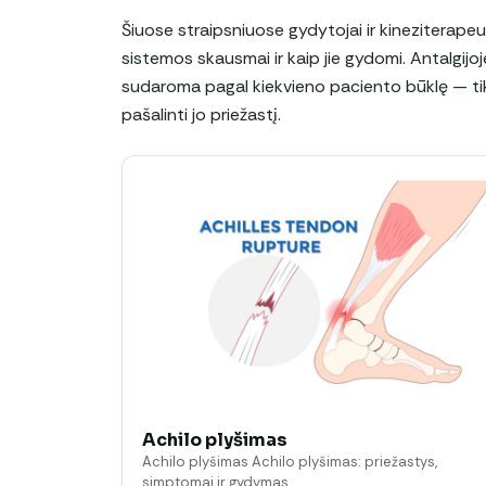
Šiuose straipsniuose gydytojai ir kineziterapeu
sistemos skausmai ir kaip jie gydomi. Antalgijoj
sudaroma pagal kiekvieno paciento būklę — tiks
pašalinti jo priežastį.
Achilo plyšimas
Achilo plyšimas Achilo plyšimas: priežastys,
simptomai ir gydymas