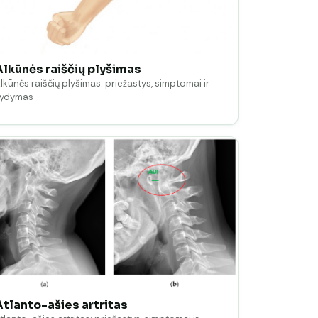
Alkūnės raiščių plyšimas
lkūnės raiščių plyšimas: priežastys, simptomai ir
gydymas
Atlanto-ašies artritas