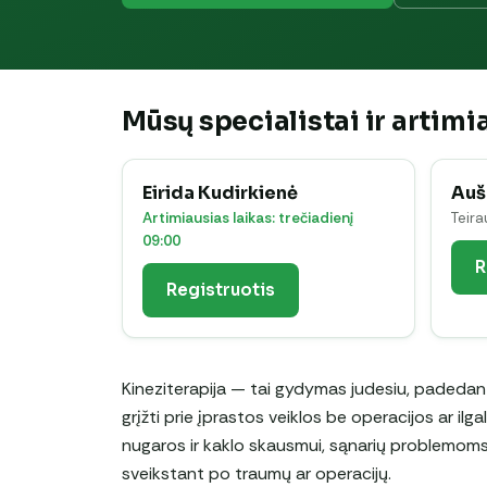
Mūsų specialistai ir artimia
Eirida Kudirkienė
Auš
Artimiausias laikas: trečiadienį
Teira
09:00
R
Registruotis
Kineziterapija — tai gydymas judesiu, padedant
grįžti prie įprastos veiklos be operacijos ar ilg
nugaros ir kaklo skausmui, sąnarių problemoms,
sveikstant po traumų ar operacijų.