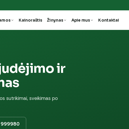
ramos
Kainoraštis
Žinynas
Apie mus
Kontaktai
judėjimo ir
mas
os sutrikimai, sveikimas po
7 999980