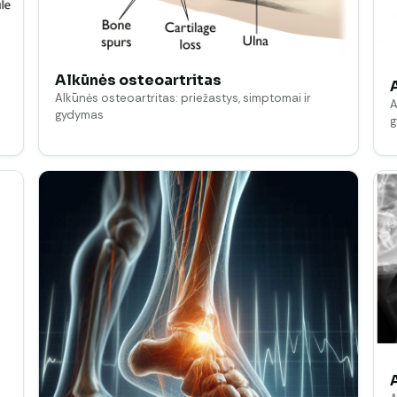
Alkūnės osteoartritas
Alkūnės osteoartritas: priežastys, simptomai ir
A
gydymas