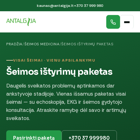
kaunas@antalgija.lt
+370 37 999 980
PRADŽIA
/
ŠEIMOS MEDICINA
/
ŠEIMOS IŠTYRIMŲ PAKETAS
VISAI ŠEIMAI · VIENU APSILANKYMU
Šeimos ištyrimų paketas
Daugelis sveikatos problemų aptinkamos dar
ankstyvoje stadijoje. Vienas išsamus paketas visai
šeimai — su echoskopija, EKG ir šeimos gydytojo
konsultacija. Atraskite ramybę dėl savo ir artimųjų
sveikatos.
Pasirinkti paketą
+370 37 999980