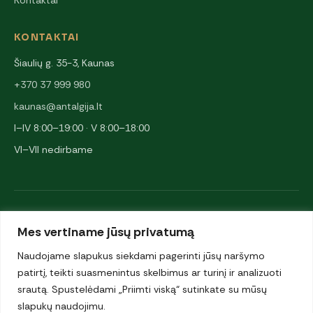
Kontaktai
KONTAKTAI
Šiaulių g. 35-3, Kaunas
+370 37 999 980
kaunas@antalgija.lt
I–IV 8:00–19:00 · V 8:00–18:00
VI–VII nedirbame
NARYSTĖS IR PARTNERIAI
Mes vertiname jūsų privatumą
Naudojame slapukus siekdami pagerinti jūsų naršymo
patirtį, teikti suasmenintus skelbimus ar turinį ir analizuoti
srautą. Spustelėdami „Priimti viską“ sutinkate su mūsų
slapukų naudojimu.