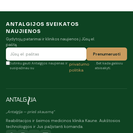
ANTALGIJOS SVEIKATOS
NAUJIENOS
Gydytojų patarimai ir klinikos naujienos į Jūsų el.
paštą.
Prenumeruoti
Sutinku gauti Antalgijos naujienas ir
. Bet kada galėsiu
privatumo
susipažinau su
atsisakyti.
politika
„Antalgija — prieš skausmą"
Reabilitacijos ir šeimos medicinos klinika Kaune. Aukštosios
technologijos ir Jus pažįstanti komanda.