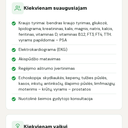
Kiekvienam suaugusiajam
Kraujo tyrimai: bendras kraujo tyrimas, gliukozė,
lipidograma, kreatininas, kalis, magnis, natris, kalcis,
feritinas, vitaminas D, vitaminas B12, FT3, FT4, TTH;
vyrams papildomai – PSA
Elektrokardiograma (EKG)
Akispūdžio matavimas
Regėjimo aštrumo įvertinimas
Echoskopija: skydliaukės, kepenų, tulžies pūslės,
kasos, inkstų, antinksčių, šlapimo pūslės, limfmazgių;
moterims – krūtų, vyrams – prostatos
Nuotolinė šeimos gydytojo konsultacija
Kiekvienam vaikui