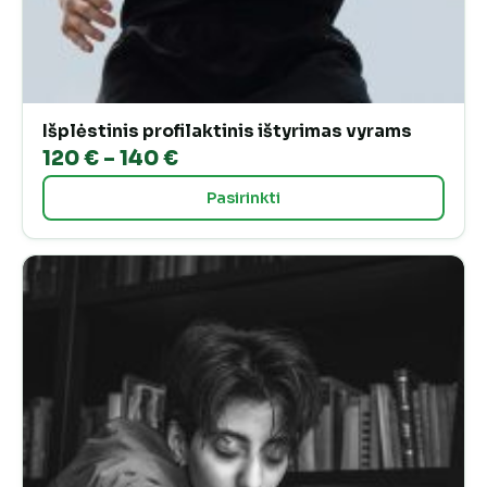
Išplėstinis profilaktinis ištyrimas vyrams
Price
120
€
–
140
€
range:
Pasirinkti
120 €
through
140 €