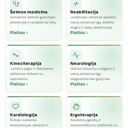
Šeimos medicina
Reabilitacija
Asmeninis šeimos gydytojas,
Judamojo–atramos aparato,
prevencija ir receptai be eilių.
nervų sistemos ligų, dubens
dugno ir vaikų reabilitacija.
Plačiau
Plačiau
Kineziterapija
Neurologija
Judesio, jėgos ir laikysenos
Galvos skausmų, svaigimo ir
atkūrimas dirbant su
nervų sistemos ligų
specialistu.
diagnostika bei gydymas.
Plačiau
Plačiau
Kardiologija
Ergoterapija
Širdies sveikatos
Kasdienių įgūdžių ir
konsultacijos vaikams ir
savarankiškumo atkūrimas su