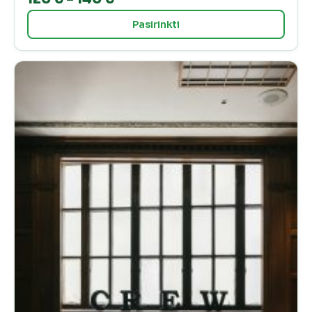
range:
Pasirinkti
120 €
through
140 €