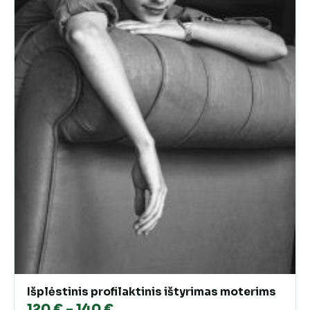
Išplėstinis profilaktinis ištyrimas moterims
Price
120
€
–
140
€