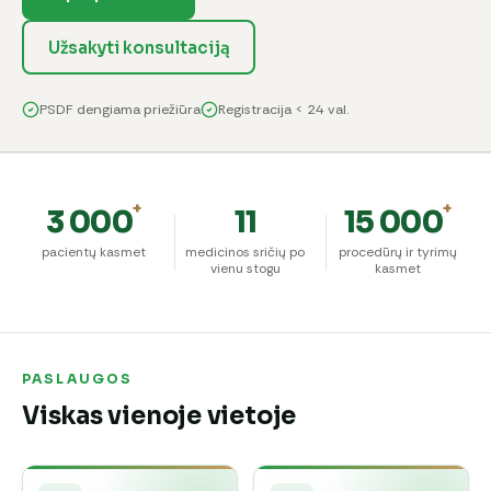
Užsakyti konsultaciją
PSDF dengiama priežiūra
Registracija < 24 val.
+
+
3 000
11
15 000
pacientų kasmet
medicinos sričių po
procedūrų ir tyrimų
vienu stogu
kasmet
PASLAUGOS
Viskas vienoje vietoje