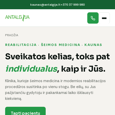
kaunas@antalgija.lt
+370 37 999 980
PRADŽIA
REABILITACIJA · ŠEIMOS MEDICINA · KAUNAS
Sveikatos kelias, toks pat
individualus
, kaip ir Jūs.
Klinika, kurioje šeimos medicina ir modernios reabilitacijos
procedūros susitinka po vienu stogu. Be eilių, su Jus
pažįstančiu gydytoju ir pakankamai laiko išklausyti
kiekvieną.
Tapti pacientu