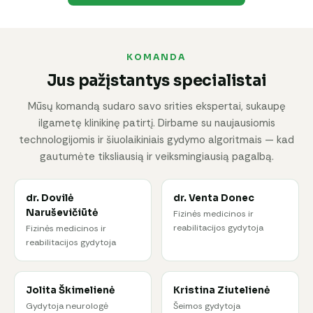
KOMANDA
Jus pažįstantys specialistai
Mūsų komandą sudaro savo srities ekspertai, sukaupę
ilgametę klinikinę patirtį. Dirbame su naujausiomis
technologijomis ir šiuolaikiniais gydymo algoritmais — kad
gautumėte tiksliausią ir veiksmingiausią pagalbą.
dr. Dovilė
dr. Venta Donec
Naruševičiūtė
Fizinės medicinos ir
reabilitacijos gydytoja
Fizinės medicinos ir
reabilitacijos gydytoja
Jolita Škimelienė
Kristina Ziutelienė
Gydytoja neurologė
Šeimos gydytoja