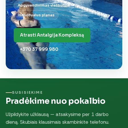
Apgyvendinimas viešbutyje
Individualus planas
Atrasti Antalgija Kompleksą
+370 37 999 980
SUSISIEKIME
Pradėkime nuo pokalbio
Užpildykite užklausą — atsakysime per 1 darbo
dieną. Skubiais klausimais skambinkite telefonu.