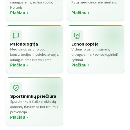
suaugusiems, echoskopija,
Rytų medicinos elementais.
Holteris.
Plačiau
Plačiau
Psichologija
Echoskopija
Medicinos psichologo
Vidaus organų ir sąnarių
konsultacijos ir psichoterapija
ultragarsiniai (echoskopiniai)
suaugusiems bei vaikams.
tyrimai.
Plačiau
Plačiau
Sportininkų priežiūra
Sportininkų ir fiziškai aktyvių
asmenų ištyrimas bei traumų
prevencija.
Plačiau