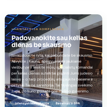
ANTALGIJA KOMPLEKSAS
Padovanokite sau kelias
dienas be skausmo
Įsivaizduokite rytą, kai pabundate be skausmo.
Atvykite į Kauną, apsigyvenkite jaukiame
viešbutyje ir leiskite mūsų specialistų komandai
per kelias dienas sutelktai grąžinti Jums judesio
laisvę – o tarp procedūrų atsigaukite baseine ir
pirtyse. Tai ne sanatorija. Tai tikslingas sveikimo
žygis, po kurio grįžtate prie mylimo gyvenimo.
Intensyvi reabilitacija
Baseinas ir SPA