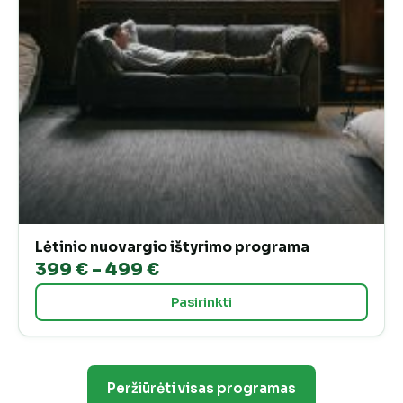
Lėtinio nuovargio ištyrimo programa
Price
399
€
–
499
€
range:
Pasirinkti
399 €
through
499 €
Peržiūrėti visas programas