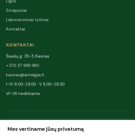
Ligos
Straipsniai
Laboratoriniai tyrimai
Kontaktai
KONTAKTAI
Šiaulių g. 35-3, Kaunas
+370 37 999 980
kaunas@antalgija.lt
I–IV 8:00–19:00 · V 8:00–18:00
VI–VII nedirbame
NARYSTĖS IR PARTNERIAI
Mes vertiname jūsų privatumą