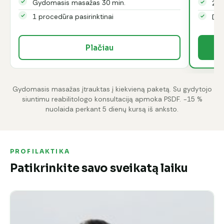
Gydomasis masažas 30 min.
2 p
1 procedūra pasirinktinai
Dov
Plačiau
Gydomasis masažas įtrauktas į kiekvieną paketą. Su gydytojo
siuntimu reabilitologo konsultaciją apmoka PSDF. −15 %
nuolaida perkant 5 dienų kursą iš anksto.
PROFILAKTIKA
Patikrinkite savo sveikatą laiku