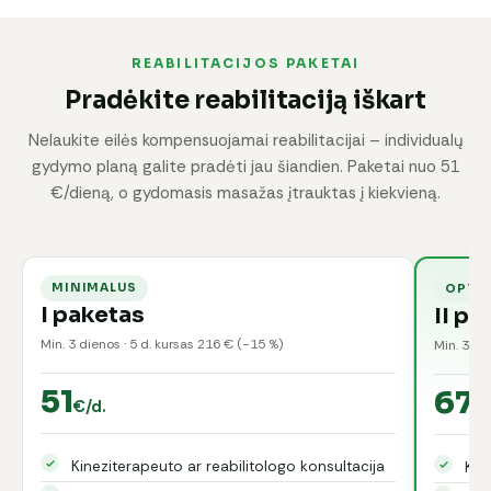
REABILITACIJOS PAKETAI
Pradėkite reabilitaciją iškart
Nelaukite eilės kompensuojamai reabilitacijai – individualų
gydymo planą galite pradėti jau šiandien. Paketai nuo 51
€/dieną, o gydomasis masažas įtrauktas į kiekvieną.
MINIMALUS
OPTI
I paketas
II pa
Min. 3 dienos · 5 d. kursas 216 € (−15 %)
Min. 3 di
51
67
€/d.
€/
Kineziterapeuto ar reabilitologo konsultacija
Kon