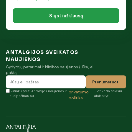
Siųsti užklausą
ANTALGIJOS SVEIKATOS
NAUJIENOS
Gydytojų patarimai ir klinikos naujienos į Jūsų el.
paštą.
Prenumeruoti
Sutinku gauti Antalgijos naujienas ir
. Bet kada galėsiu
privatumo
susipažinau su
atsisakyti.
politika