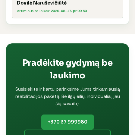
Dovilė Naruševičiūtė
Artimiausias laikas:
2026-08-17, pr 09:50
Pradėkite gydymą be
laukimo
Susisiekite ir kartu parinksime Jums tinkamiausią
reabilitacijos paketą. Be ilgų eilių, individualiai, jau
šią savaitę.
+370 37 999980