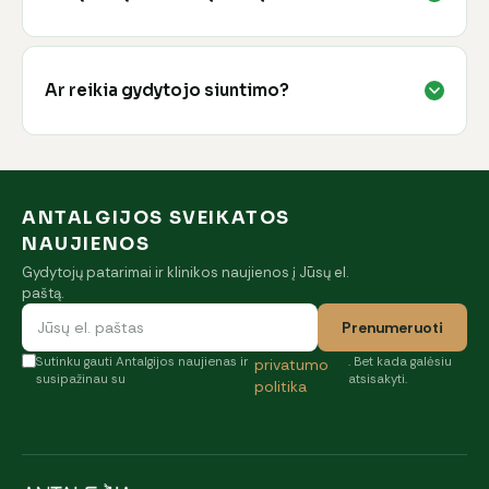
Ar reikia gydytojo siuntimo?
ANTALGIJOS SVEIKATOS
NAUJIENOS
Gydytojų patarimai ir klinikos naujienos į Jūsų el.
paštą.
Prenumeruoti
Sutinku gauti Antalgijos naujienas ir
. Bet kada galėsiu
privatumo
susipažinau su
atsisakyti.
politika