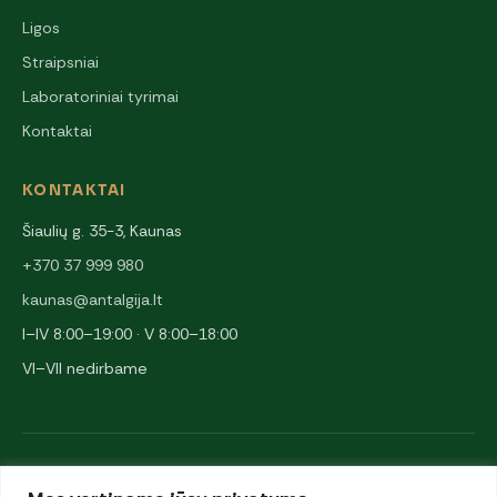
Ligos
Straipsniai
Laboratoriniai tyrimai
Kontaktai
KONTAKTAI
Šiaulių g. 35-3, Kaunas
+370 37 999 980
kaunas@antalgija.lt
I–IV 8:00–19:00 · V 8:00–18:00
VI–VII nedirbame
NARYSTĖS IR PARTNERIAI