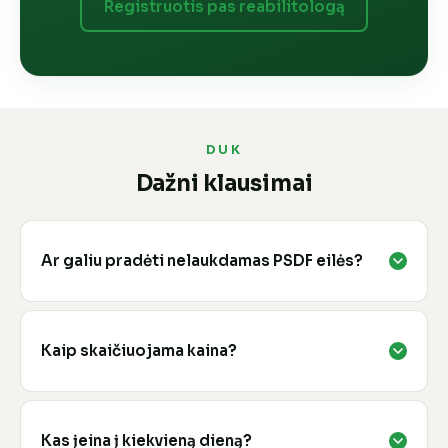
Registruotis pas reabilitologą
DUK
Dažni klausimai
Ar galiu pradėti nelaukdamas PSDF eilės?
Kaip skaičiuojama kaina?
Kas įeina į kiekvieną dieną?