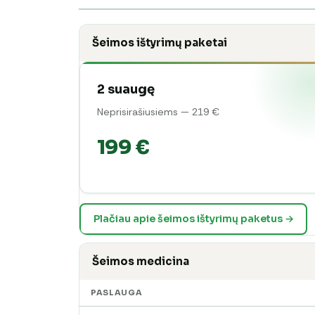
Šeimos ištyrimų paketai
2 suaugę
Neprisirašiusiems — 219 €
199 €
Plačiau apie šeimos ištyrimų paketus →
Šeimos medicina
PASLAUGA