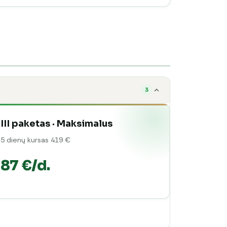
3
III paketas · Maksimalus
5 dienų kursas 419 €
87 €/d.