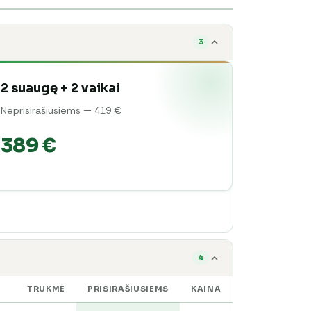
3
2 suaugę + 2 vaikai
Neprisirašiusiems — 419 €
389 €
4
TRUKMĖ
PRISIRAŠIUSIEMS
KAINA