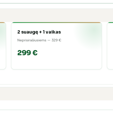
2 suaugę + 1 vaikas
Neprisirašiusiems — 329 €
299 €