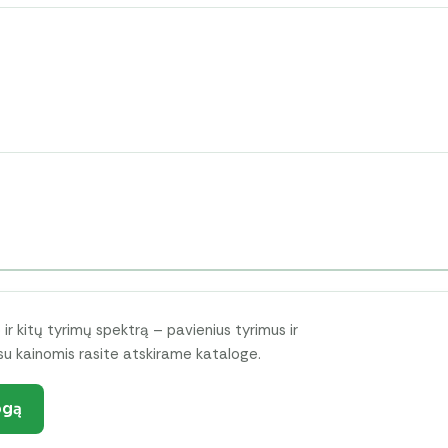
i
ir kitų tyrimų spektrą – pavienius tyrimus ir
su kainomis rasite atskirame kataloge.
ogą