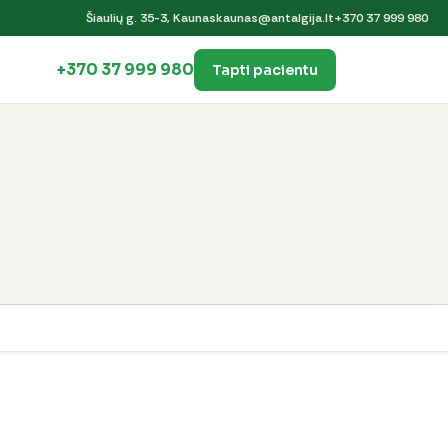
Šiaulių g. 35-3, Kaunas
kaunas@antalgija.lt
+370 37 999 980
+370 37 999 980
Tapti pacientu