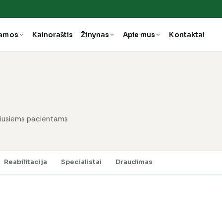
ramos
Kainoraštis
Žinynas
Apie mus
Kontaktai
ašiusiems pacientams
Reabilitacija
Specialistai
Draudimas