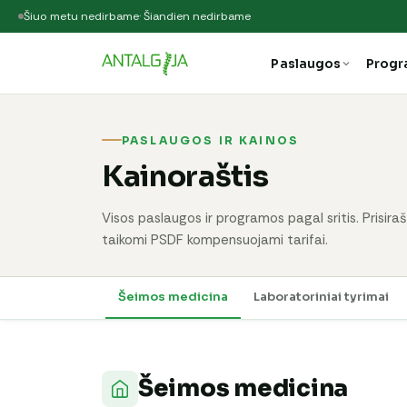
Šiuo metu nedirbame
· Šiandien nedirbame
Paslaugos
Prog
PASLAUGOS IR KAINOS
Kainoraštis
Visos paslaugos ir programos pagal sritis. Prisir
taikomi PSDF kompensuojami tarifai.
Šeimos medicina
Laboratoriniai tyrimai
Šeimos medicina