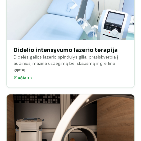
Didelio intensyvumo lazerio terapija
Didelės galios lazerio spindulys giliai prasiskverbia į
audinius, mažina uždegimą bei skausmą ir greitina
gijimą.
Plačiau