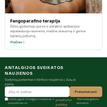
Fangoparafino terapija
Šiltos gydomojo purvo ir parafino aplikacijos
atpalaiduoja raumenis, mažina skausmą ir gerina
sąnarių judrumą.
Plačiau
ANTALGIJOS SVEIKATOS
NAUJIENOS
Gydytojų patarimai ir klinikos naujienos į Jūsų el.
paštą.
Prenumeruoti
Sutinku gauti Antalgijos naujienas ir
. Bet kada galėsiu
privatumo
susipažinau su
atsisakyti.
politika