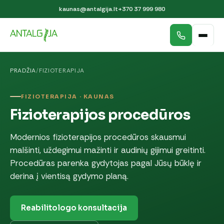
kaunas@antalgija.lt
+370 37 999 980
PRADŽIA
/
FIZIOTERAPIJA
FIZIOTERAPIJA · KAUNAS
Fizioterapijos procedūros
Modernios fizioterapijos procedūros skausmui
malšinti, uždegimui mažinti ir audinių gijimui greitinti.
Procedūras parenka gydytojas pagal Jūsų būklę ir
derina į vientisą gydymo planą.
Reabilitologo konsultacija