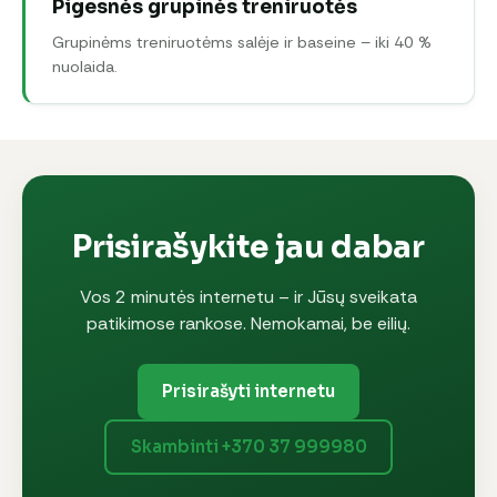
Pigesnės grupinės treniruotės
Grupinėms treniruotėms salėje ir baseine – iki 40 %
nuolaida.
Prisirašykite jau dabar
Vos 2 minutės internetu – ir Jūsų sveikata
patikimose rankose. Nemokamai, be eilių.
Prisirašyti internetu
Skambinti +370 37 999980