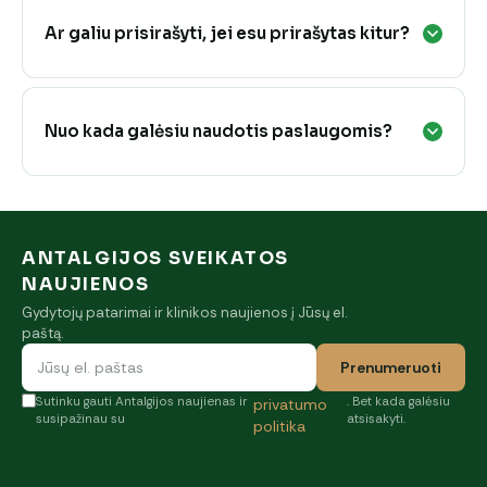
Ar galiu prisirašyti, jei esu prirašytas kitur?
Nuo kada galėsiu naudotis paslaugomis?
ANTALGIJOS SVEIKATOS
NAUJIENOS
Gydytojų patarimai ir klinikos naujienos į Jūsų el.
paštą.
Prenumeruoti
Sutinku gauti Antalgijos naujienas ir
. Bet kada galėsiu
privatumo
susipažinau su
atsisakyti.
politika