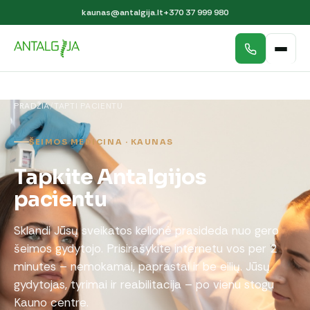
kaunas@antalgija.lt
+370 37 999 980
PRADŽIA
/
TAPTI PACIENTU
ŠEIMOS MEDICINA · KAUNAS
Tapkite Antalgijos
pacientu
Sklandi Jūsų sveikatos kelionė prasideda nuo gero
šeimos gydytojo. Prisirašykite internetu vos per 2
minutes – nemokamai, paprastai ir be eilių. Jūsų
gydytojas, tyrimai ir reabilitacija – po vienu stogu
Kauno centre.