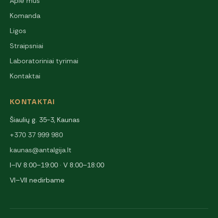
Apie mus
Komanda
Ligos
Straipsniai
Laboratoriniai tyrimai
Kontaktai
KONTAKTAI
Šiaulių g. 35-3, Kaunas
+370 37 999 980
kaunas@antalgija.lt
I–IV 8:00–19:00 · V 8:00–18:00
VI–VII nedirbame