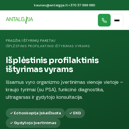
kaunas@antalgija.lt
+370 37 999 980
PRADŽIA
/
IŠTYRIMŲ PAKETAI
/
IŠPLĖSTINIS PROFILAKTINIS IŠTYRIMAS VYRAMS
Išplėstinis profilaktinis
ištyrimas vyrams
Išsamus vyro organizmo įvertinimas vienoje vietoje –
kraujo tyrimai (su PSA), funkcinė diagnostika,
ultragarsas ir gydytojo konsultacija.
✓ Echoskopija įskaičiuota
✓ EKG
✓ Gydytojo įvertinimas