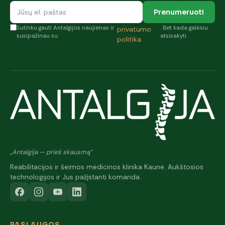
Prenumeruoti
Sutinku gauti Antalgijos naujienas ir
. Bet kada galėsiu
privatumo
susipažinau su
atsisakyti.
politika
„Antalgija — prieš skausmą"
Reabilitacijos ir šeimos medicinos klinika Kaune. Aukštosios
technologijos ir Jus pažįstanti komanda.
PASLAUGOS