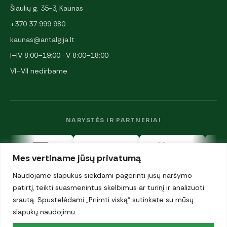
Šiaulių g. 35-3, Kaunas
+370 37 999 980
kaunas@antalgija.lt
I–IV 8:00–19:00 · V 8:00–18:00
VI–VII nedirbame
NARYSTĖS IR PARTNERIAI
Mes vertiname jūsų privatumą
Naudojame slapukus siekdami pagerinti jūsų naršymo
patirtį, teikti suasmenintus skelbimus ar turinį ir analizuoti
srautą. Spustelėdami „Priimti viską“ sutinkate su mūsų
© 2026 UAB „Antalgija". Visos teisės saugomos.
slapukų naudojimu.
Privatumo politika
·