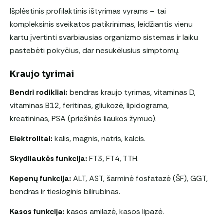
Išplėstinis profilaktinis ištyrimas vyrams – tai
kompleksinis sveikatos patikrinimas, leidžiantis vienu
kartu įvertinti svarbiausias organizmo sistemas ir laiku
pastebėti pokyčius, dar nesukėlusius simptomų.
Kraujo tyrimai
Bendri rodikliai:
bendras kraujo tyrimas, vitaminas D,
vitaminas B12, feritinas, gliukozė, lipidograma,
kreatininas, PSA (priešinės liaukos žymuo).
Elektrolitai:
kalis, magnis, natris, kalcis.
Skydliaukės funkcija:
FT3, FT4, TTH.
Kepenų funkcija:
ALT, AST, šarminė fosfatazė (ŠF), GGT,
bendras ir tiesioginis bilirubinas.
Kasos funkcija:
kasos amilazė, kasos lipazė.