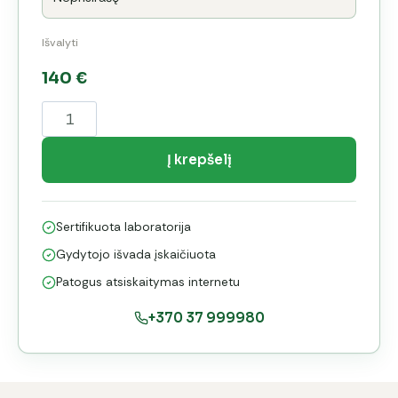
Išvalyti
140
€
produkto
kiekis:
Išplėstinis
Į krepšelį
profilaktinis
ištyrimas
Sertifikuota laboratorija
vyrams
Gydytojo išvada įskaičiuota
Patogus atsiskaitymas internetu
+370 37 999980