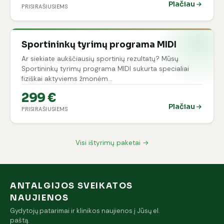
Plačiau
PRISIRAŠIUSIEMS
Sportininkų tyrimų programa MIDI
Ar siekiate aukščiausių sportinių rezultatų? Mūsų
Sportininkų tyrimų programa MIDI sukurta specialiai
fiziškai aktyviems žmonėm…
299 €
Plačiau
PRISIRAŠIUSIEMS
Visi ištyrimų paketai →
ANTALGIJOS SVEIKATOS
NAUJIENOS
Gydytojų patarimai ir klinikos naujienos į Jūsų el.
paštą.