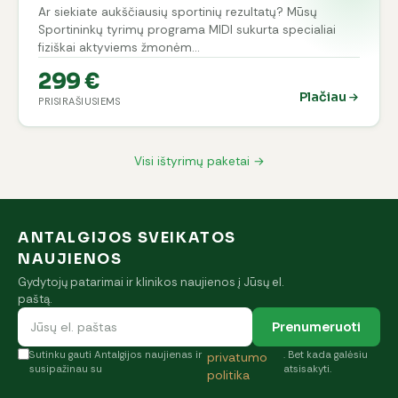
Ar siekiate aukščiausių sportinių rezultatų? Mūsų
Sportininkų tyrimų programa MIDI sukurta specialiai
fiziškai aktyviems žmonėm…
299 €
Plačiau
PRISIRAŠIUSIEMS
Visi ištyrimų paketai →
ANTALGIJOS SVEIKATOS
NAUJIENOS
Gydytojų patarimai ir klinikos naujienos į Jūsų el.
paštą.
Prenumeruoti
Sutinku gauti Antalgijos naujienas ir
. Bet kada galėsiu
privatumo
susipažinau su
atsisakyti.
politika