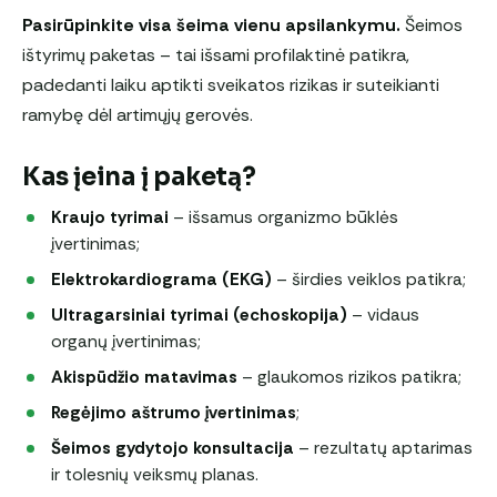
Pasirūpinkite visa šeima vienu apsilankymu.
Šeimos
ištyrimų paketas – tai išsami profilaktinė patikra,
padedanti laiku aptikti sveikatos rizikas ir suteikianti
ramybę dėl artimųjų gerovės.
Kas įeina į paketą?
Kraujo tyrimai
– išsamus organizmo būklės
įvertinimas;
Elektrokardiograma (EKG)
– širdies veiklos patikra;
Ultragarsiniai tyrimai (echoskopija)
– vidaus
organų įvertinimas;
Akispūdžio matavimas
– glaukomos rizikos patikra;
Regėjimo aštrumo įvertinimas
;
Šeimos gydytojo konsultacija
– rezultatų aptarimas
ir tolesnių veiksmų planas.