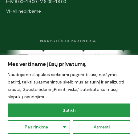
I–IV 8:00–19:00 · V 8:00–18:00
VI–VII nedirbame
NARYSTĖS IR PARTNERIAI
Mes vertiname jūsų privatumą
Naudojame slapukus siekdami pagerinti jūsų naršymo
patirtį, teikti suasmenintus skelbimus ar turinį ir analizuoti
srautą. Spustelėdami „Priimti viską“ sutinkate su mūsų
© 2026 UAB „Antalgija". Visos teisės saugomos.
slapukų naudojimu.
Privatumo politika
·
Sutikti
Slapukai
Pasirinkimai
Atmesti