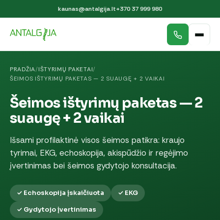
kaunas@antalgija.lt
+370 37 999 980
PRADŽIA
/
IŠTYRIMŲ PAKETAI
/
ŠEIMOS IŠTYRIMŲ PAKETAS — 2 SUAUGĘ + 2 VAIKAI
Šeimos ištyrimų paketas — 2
suaugę + 2 vaikai
Išsami profilaktinė visos šeimos patikra: kraujo
tyrimai, EKG, echoskopija, akispūdžio ir regėjimo
įvertinimas bei šeimos gydytojo konsultacija.
✓ Echoskopija įskaičiuota
✓ EKG
✓ Gydytojo įvertinimas