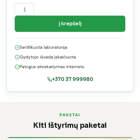
produkto
kiekis:
Šeimos
Į krepšelį
ištyrimų
paketas
Sertifikuota laboratorija
—
2
Gydytojo išvada įskaičiuota
suaugę
Patogus atsiskaitymas internetu
+
+370 37 999980
2
vaikai
PAKETAI
Kiti ištyrimų paketai