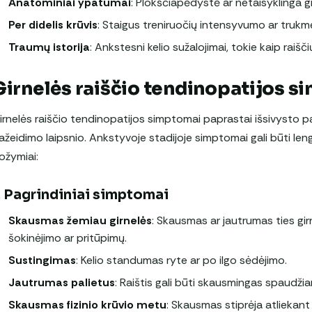
Anatominiai ypatumai
: Plokščiapėdystė ar netaisyklinga g
Per didelis krūvis
: Staigus treniruočių intensyvumo ar truk
Traumų istorija
: Ankstesni kelio sužalojimai, tokie kaip raišč
Girnelės raiščio tendinopatijos 
irnelės raiščio tendinopatijos simptomai paprastai išsivysto pal
ažeidimo laipsnio. Ankstyvoje stadijoje simptomai gali būti leng
ožymiai:
. Pagrindiniai simptomai
Skausmas žemiau girnelės
: Skausmas ar jautrumas ties girn
šokinėjimo ar pritūpimų.
Sustingimas
: Kelio standumas ryte ar po ilgo sėdėjimo.
Jautrumas palietus
: Raištis gali būti skausmingas spaudžian
Skausmas fizinio krūvio metu
: Skausmas stiprėja atliekant