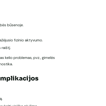
ybės būsenoje.
ažėjusio fizinio aktyvumo.
raištį.
as kelio problemas, pvz., girnelės
nostika.
omplikacijos
ą.