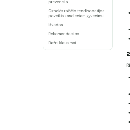
prevencija
Girnelės raiščio tendinopatijos
poveikis kasdieniam gyvenimui
Išvados
Rekomendacijos
Dažni klausimai
2
R