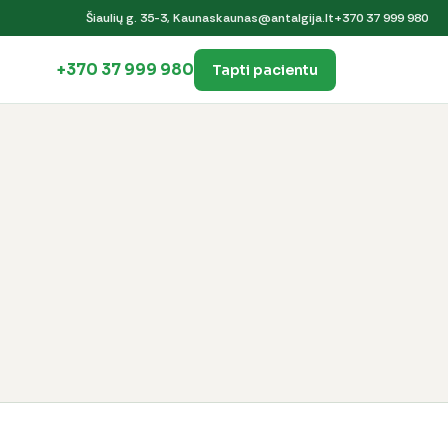
Šiaulių g. 35-3, Kaunas
kaunas@antalgija.lt
+370 37 999 980
+370 37 999 980
Tapti pacientu