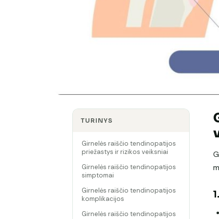
TURINYS
Girnelės raiščio tendinopatijos
priežastys ir rizikos veiksniai
G
m
Girnelės raiščio tendinopatijos
simptomai
Girnelės raiščio tendinopatijos
1
komplikacijos
Girnelės raiščio tendinopatijos