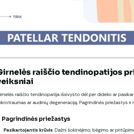
Girnelės raiščio tendinopatijos pri
veiksniai
irnelės raiščio tendinopatija išsivysto dėl per didelio ar pasika
ikrotraumas ar audinių degeneraciją. Pagrindinės priežastys ir ri
. Pagrindinės priežastys
Pasikartojantis krūvis
: Dažni šokinėjimo, bėgimo ar pritūpimo