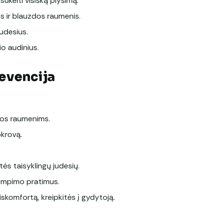
r sukelti visišką plyšimą.
s ir blauzdos raumenis.
judesius.
lio audinius.
revencija
zdos raumenims.
pkrovą.
tės taisyklingų judesių.
r tempimo pratimus.
skomfortą, kreipkitės į gydytoją.