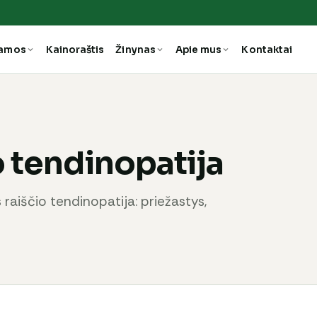
ramos
Kainoraštis
Žinynas
Apie mus
Kontaktai
o tendinopatija
 raiščio tendinopatija: priežastys,