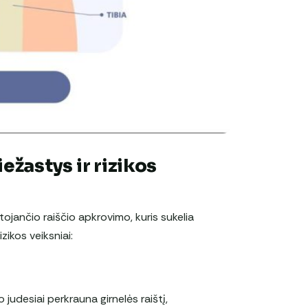
ežastys ir rizikos
rtojančio raiščio apkrovimo, kuris sukelia
zikos veiksniai:
 judesiai perkrauna girnelės raištį,