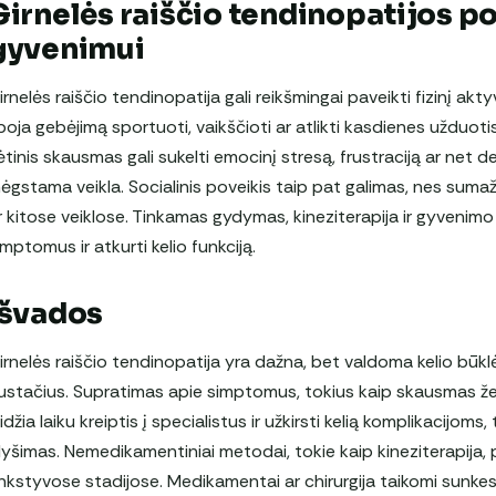
Girnelės raiščio tendinopatijos p
gyvenimui
irnelės raiščio tendinopatija gali reikšmingai paveikti fizinį 
iboja gebėjimą sportuoti, vaikščioti ar atlikti kasdienes užduotis,
ėtinis skausmas gali sukelti emocinį stresą, frustraciją ar net d
ėgstama veikla. Socialinis poveikis taip pat galimas, nes sum
r kitose veiklose. Tinkamas gydymas, kineziterapija ir gyvenim
imptomus ir atkurti kelio funkciją.
Išvados
irnelės raiščio tendinopatija yra dažna, bet valdoma kelio būklė
ustačius. Supratimas apie simptomus, tokius kaip skausmas žem
eidžia laiku kreiptis į specialistus ir užkirsti kelią komplikacijom
lyšimas. Nemedikamentiniai metodai, tokie kaip kineziterapija, poi
nkstyvose stadijose. Medikamentai ar chirurgija taikomi sunkes