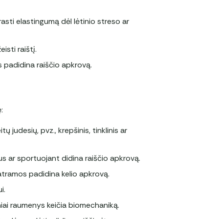
rasti elastingumą dėl lėtinio streso ar
eisti raištį.
s padidina raiščio apkrovą.
:
tų judesių, pvz., krepšinis, tinklinis ar
mus ar sportuojant didina raiščio apkrovą.
atramos padidina kelio apkrovą.
i.
liniai raumenys keičia biomechaniką.