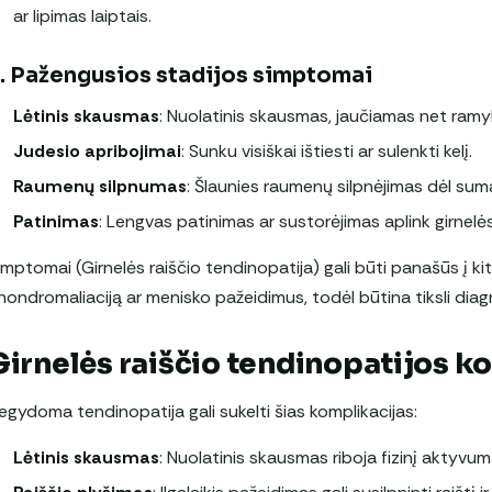
ar lipimas laiptais.
. Pažengusios stadijos simptomai
Lėtinis skausmas
: Nuolatinis skausmas, jaučiamas net ram
Judesio apribojimai
: Sunku visiškai ištiesti ar sulenkti kelį.
Raumenų silpnumas
: Šlaunies raumenų silpnėjimas dėl sum
Patinimas
: Lengvas patinimas ar sustorėjimas aplink girnelės 
imptomai (Girnelės raiščio tendinopatija) gali būti panašūs į kit
hondromaliaciją ar menisko pažeidimus, todėl būtina tiksli diag
Girnelės raiščio tendinopatijos k
egydoma tendinopatija gali sukelti šias komplikacijas:
Lėtinis skausmas
: Nuolatinis skausmas riboja fizinį aktyvum