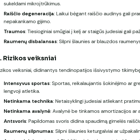
sukeldami mikroįtrūkimus.
Raiščio degeneracija
: Laikui bėgant raiščio audinys gali pra
nepakankamo gijimo.
Traumos
: Tiesioginiai smūgiai į kelį ar staigūs judesiai gali paž
Raumenų disbalansas
: Silpni šlaunies ar blauzdos raumeny
. Rizikos veiksniai
izikos veiksniai, didinantys tendinopatijos išsivystymo tikimybę
Intensyvus sportas
: Sportas, reikalaujantis šokinėjimo ar grei
lengvoji atletika.
Netinkama technika
: Netaisyklingi judesiai atliekant prati
Netinkama avalynė
: Avalynė be tinkamos amortizacijos ar 
Antsvoris
: Papildomas svoris didina spaudimą girnelės raiščiu
Raumenų silpnumas
: Silpni šlaunies keturgalviai ar užpaka