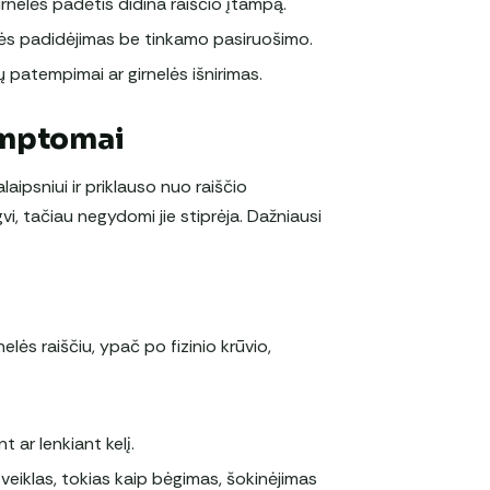
irnelės padėtis didina raiščio įtampą.
mės padidėjimas be tinkamo pasiruošimo.
ių patempimai ar girnelės išnirimas.
simptomai
aipsniui ir priklauso nuo raiščio
vi, tačiau negydomi jie stiprėja. Dažniausi
elės raiščiu, ypač po fizinio krūvio,
t ar lenkiant kelį.
 veiklas, tokias kaip bėgimas, šokinėjimas