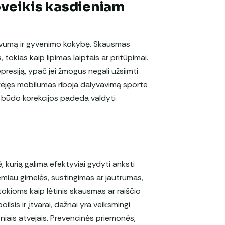
oveikis kasdieniam
aktyvumą ir gyvenimo kokybę. Skausmas
 tokias kaip lipimas laiptais ar pritūpimai.
epresiją, ypač jei žmogus negali užsiimti
ažėjęs mobilumas riboja dalyvavimą sporte
o būdo korekcijos padeda valdyti
, kurią galima efektyviai gydyti anksti
iau girnelės, sustingimas ar jautrumas,
s, tokioms kaip lėtinis skausmas ar raiščio
lsis ir įtvarai, dažnai yra veiksmingi
niais atvejais. Prevencinės priemonės,