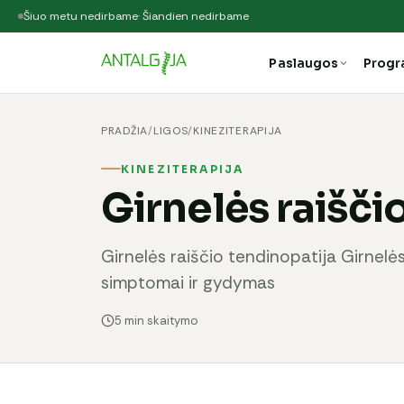
Šiuo metu nedirbame
· Šiandien nedirbame
Paslaugos
Prog
PRADŽIA
/
LIGOS
/
KINEZITERAPIJA
KINEZITERAPIJA
Girnelės raišči
Girnelės raiščio tendinopatija Girnelės
simptomai ir gydymas
5 min skaitymo