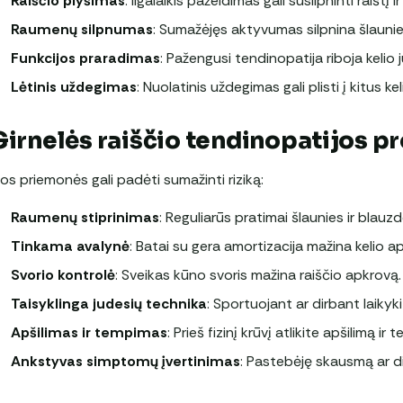
Raiščio plyšimas
: Ilgalaikis pažeidimas gali susilpninti raištį i
Raumenų silpnumas
: Sumažėjęs aktyvumas silpnina šlaunie
Funkcijos praradimas
: Pažengusi tendinopatija riboja kelio 
Lėtinis uždegimas
: Nuolatinis uždegimas gali plisti į kitus ke
Girnelės raiščio tendinopatijos p
ios priemonės gali padėti sumažinti riziką:
Raumenų stiprinimas
: Reguliarūs pratimai šlaunies ir blau
Tinkama avalynė
: Batai su gera amortizacija mažina kelio a
Svorio kontrolė
: Sveikas kūno svoris mažina raiščio apkrovą.
Taisyklinga judesių technika
: Sportuojant ar dirbant laikyki
Apšilimas ir tempimas
: Prieš fizinį krūvį atlikite apšilimą i
Ankstyvas simptomų įvertinimas
: Pastebėję skausmą ar di