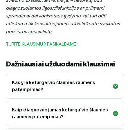
švietimo tikslais. Remiantis ja, – neturėtų būti
diagnozuojamos ligos/disfunkcijos ar priimami
sprendimai dėl konkretaus gydymo, tai turi būti
atliekama tik konsultuojantis su kvalifikuotu sveikatos
priežiūros specialistu.
TURITE KLAUSIMŲ? PASIKALBAME!
Dažniausiai užduodami klausimai
Kas yra keturgalvio šlaunies raumens
patempimas?
Kaip diagnozuojamas keturgalvio šlaunies
raumens patempimas?