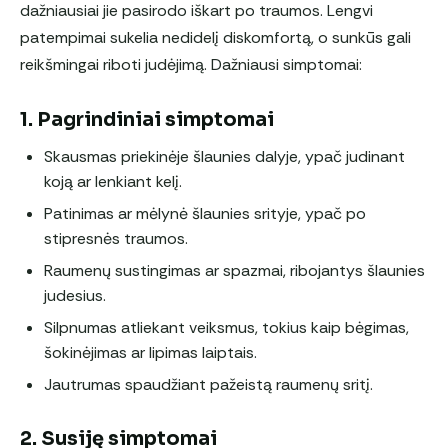
dažniausiai jie pasirodo iškart po traumos. Lengvi
patempimai sukelia nedidelį diskomfortą, o sunkūs gali
reikšmingai riboti judėjimą. Dažniausi simptomai:
1. Pagrindiniai simptomai
Skausmas priekinėje šlaunies dalyje, ypač judinant
koją ar lenkiant kelį.
Patinimas ar mėlynė šlaunies srityje, ypač po
stipresnės traumos.
Raumenų sustingimas ar spazmai, ribojantys šlaunies
judesius.
Silpnumas atliekant veiksmus, tokius kaip bėgimas,
šokinėjimas ar lipimas laiptais.
Jautrumas spaudžiant pažeistą raumenų sritį.
2. Susiję simptomai