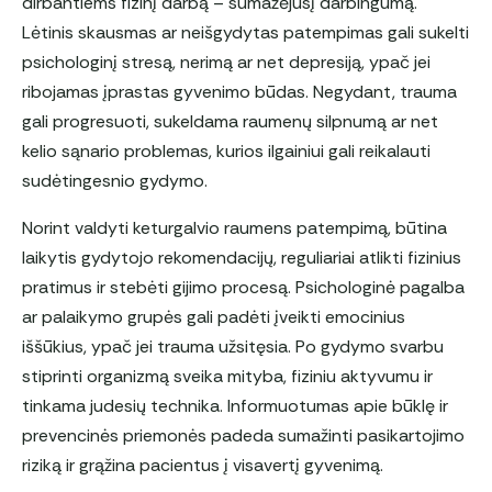
dirbantiems fizinį darbą – sumažėjusį darbingumą.
Lėtinis skausmas ar neišgydytas patempimas gali sukelti
psichologinį stresą, nerimą ar net depresiją, ypač jei
ribojamas įprastas gyvenimo būdas. Negydant, trauma
gali progresuoti, sukeldama raumenų silpnumą ar net
kelio sąnario problemas, kurios ilgainiui gali reikalauti
sudėtingesnio gydymo.
Norint valdyti keturgalvio raumens patempimą, būtina
laikytis gydytojo rekomendacijų, reguliariai atlikti fizinius
pratimus ir stebėti gijimo procesą. Psichologinė pagalba
ar palaikymo grupės gali padėti įveikti emocinius
iššūkius, ypač jei trauma užsitęsia. Po gydymo svarbu
stiprinti organizmą sveika mityba, fiziniu aktyvumu ir
tinkama judesių technika. Informuotumas apie būklę ir
prevencinės priemonės padeda sumažinti pasikartojimo
riziką ir grąžina pacientus į visavertį gyvenimą.