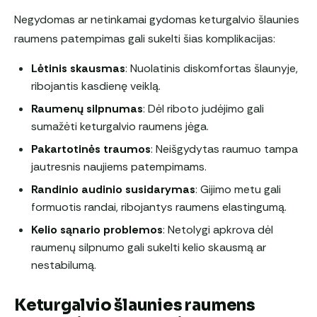
Negydomas ar netinkamai gydomas keturgalvio šlaunies
raumens patempimas gali sukelti šias komplikacijas:
Lėtinis skausmas
: Nuolatinis diskomfortas šlaunyje,
ribojantis kasdienę veiklą.
Raumenų silpnumas
: Dėl riboto judėjimo gali
sumažėti keturgalvio raumens jėga.
Pakartotinės traumos
: Neišgydytas raumuo tampa
jautresnis naujiems patempimams.
Randinio audinio susidarymas
: Gijimo metu gali
formuotis randai, ribojantys raumens elastingumą.
Kelio sąnario problemos
: Netolygi apkrova dėl
raumenų silpnumo gali sukelti kelio skausmą ar
nestabilumą.
Keturgalvio šlaunies raumens