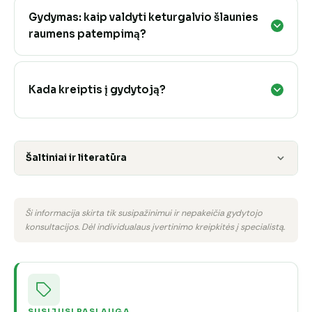
Gydymas: kaip valdyti keturgalvio šlaunies
raumens patempimą?
Kada kreiptis į gydytoją?
Šaltiniai ir literatūra
Ši informacija skirta tik susipažinimui ir nepakeičia gydytojo
konsultacijos. Dėl individualaus įvertinimo kreipkitės į specialistą.
SUSIJUSI PASLAUGA