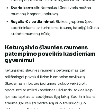
Svorio kontrolė
: Normalus kūno svoris mažina
raumenų ir sąnarių apkrovą.
Reguliarūs patikrinimai
: Rizikos grupėms (pvz.,
sportininkams ar turintiems traumų istoriją) būtina
stebėti raumenų būklę.
Keturgalvio šlaunies raumens
patempimo poveikis kasdieniam
gyvenimui
Keturgalvio šlaunies raumens patempimas gali
reikšmingai paveikti fizinę ir emocinę savijautą.
Skausmas ir ribotas judrumas trukdo vaikščioti,
sportuoti ar atlikti kasdienes užduotis, tokias kaip
lipimas laiptais ar sėdėjimas ilgą laiką. Sportininkams
trauma gali reikšti pertrauką nuo treniruočių, o