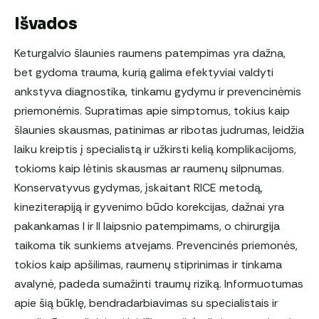
Išvados
Keturgalvio šlaunies raumens patempimas yra dažna,
bet gydoma trauma, kurią galima efektyviai valdyti
ankstyva diagnostika, tinkamu gydymu ir prevencinėmis
priemonėmis. Supratimas apie simptomus, tokius kaip
šlaunies skausmas, patinimas ar ribotas judrumas, leidžia
laiku kreiptis į specialistą ir užkirsti kelią komplikacijoms,
tokioms kaip lėtinis skausmas ar raumenų silpnumas.
Konservatyvus gydymas, įskaitant RICE metodą,
kineziterapiją ir gyvenimo būdo korekcijas, dažnai yra
pakankamas I ir II laipsnio patempimams, o chirurgija
taikoma tik sunkiems atvejams. Prevencinės priemonės,
tokios kaip apšilimas, raumenų stiprinimas ir tinkama
avalynė, padeda sumažinti traumų riziką. Informuotumas
apie šią būklę, bendradarbiavimas su specialistais ir