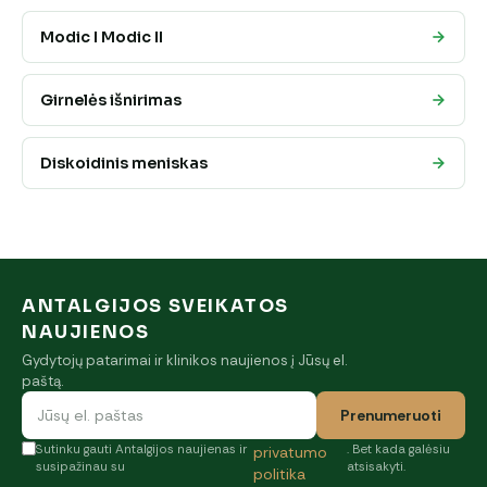
Modic I Modic II
Girnelės išnirimas
Diskoidinis meniskas
ANTALGIJOS SVEIKATOS
NAUJIENOS
Gydytojų patarimai ir klinikos naujienos į Jūsų el.
paštą.
Prenumeruoti
Sutinku gauti Antalgijos naujienas ir
. Bet kada galėsiu
privatumo
susipažinau su
atsisakyti.
politika