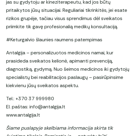
jas su gydytoju ar kineziterapeutu, kad jos būtų
pritaikytos jūsų situacijai. Reguliariai tikrinkitės, jei esate
rizikos grupėje, tačiau visus sprendimus dėl sveikatos
priimkite tik gavę profesionalią medikų konsultaciją.
#Keturgalvio šlaunies raumens patempimas
Antalgija – personalizuotos medicinos namai, kur
prasideda sveikatos kelionė, apimanti prevenciją,
diagnostiką, gydymą. Nuo šeimos medicinos iki gydytojų
specialistų bei reabilitacijos paslaugų – pasirūpinsime
kiekvienu jūsų sveikatos aspektu.
Tel.: +370 37 999980
El. paštas: info@antalgija.lt
www.antalgija.lt
Šiame puslapyje skelbiama informacija skirta tik