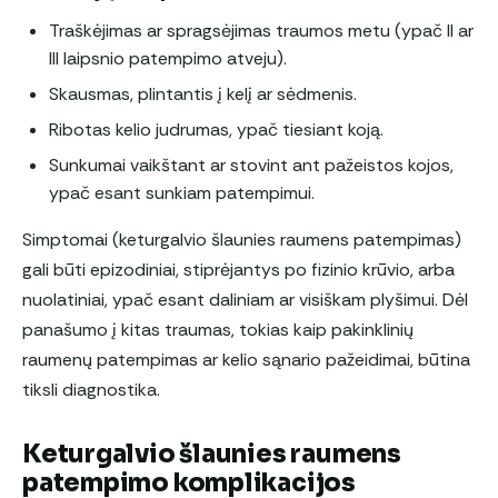
Traškėjimas ar spragsėjimas traumos metu (ypač II ar
III laipsnio patempimo atveju).
Skausmas, plintantis į kelį ar sėdmenis.
Ribotas kelio judrumas, ypač tiesiant koją.
Sunkumai vaikštant ar stovint ant pažeistos kojos,
ypač esant sunkiam patempimui.
Simptomai (keturgalvio šlaunies raumens patempimas)
gali būti epizodiniai, stiprėjantys po fizinio krūvio, arba
nuolatiniai, ypač esant daliniam ar visiškam plyšimui. Dėl
panašumo į kitas traumas, tokias kaip pakinklinių
raumenų patempimas ar kelio sąnario pažeidimai, būtina
tiksli diagnostika.
Keturgalvio šlaunies raumens
patempimo komplikacijos