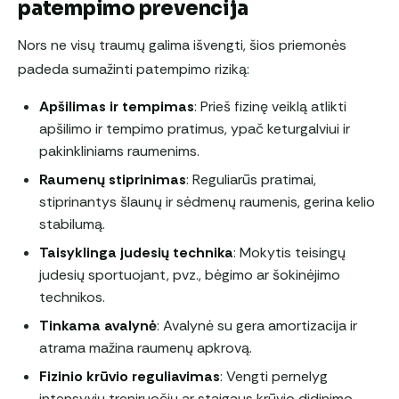
patempimo prevencija
Nors ne visų traumų galima išvengti, šios priemonės
padeda sumažinti patempimo riziką:
Apšilimas ir tempimas
: Prieš fizinę veiklą atlikti
apšilimo ir tempimo pratimus, ypač keturgalviui ir
pakinkliniams raumenims.
Raumenų stiprinimas
: Reguliarūs pratimai,
stiprinantys šlaunų ir sėdmenų raumenis, gerina kelio
stabilumą.
Taisyklinga judesių technika
: Mokytis teisingų
judesių sportuojant, pvz., bėgimo ar šokinėjimo
technikos.
Tinkama avalynė
: Avalynė su gera amortizacija ir
atrama mažina raumenų apkrovą.
Fizinio krūvio reguliavimas
: Vengti pernelyg
intensyvių treniruočių ar staigaus krūvio didinimo.