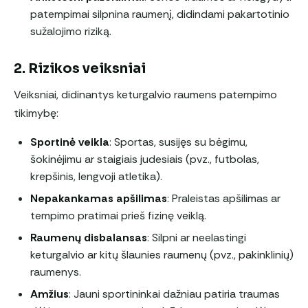
patempimai silpnina raumenį, didindami pakartotinio
sužalojimo riziką.
2. Rizikos veiksniai
Veiksniai, didinantys keturgalvio raumens patempimo
tikimybę:
Sportinė veikla
: Sportas, susijęs su bėgimu,
šokinėjimu ar staigiais judesiais (pvz., futbolas,
krepšinis, lengvoji atletika).
Nepakankamas apšilimas
: Praleistas apšilimas ar
tempimo pratimai prieš fizinę veiklą.
Raumenų disbalansas
: Silpni ar neelastingi
keturgalvio ar kitų šlaunies raumenų (pvz., pakinklinių)
raumenys.
Amžius
: Jauni sportininkai dažniau patiria traumas