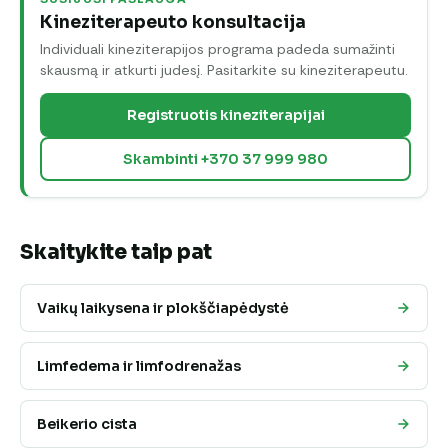
Kineziterapeuto konsultacija
Individuali kineziterapijos programa padeda sumažinti
skausmą ir atkurti judesį. Pasitarkite su kineziterapeutu.
Registruotis kineziterapijai
Skambinti +370 37 999 980
Skaitykite taip pat
Vaikų laikysena ir plokščiapėdystė
Limfedema ir limfodrenažas
Beikerio cista