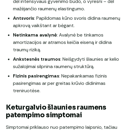
dėl intensyvaus gyvenimo būdo, o vyresni – dėl
mažėjančio raumenų elastingumo.
Antsvoris
: Papildomas kūno svoris didina raumenų
apkrovą vaikštant ar bėgant.
Netinkama avalynė
: Avalynė be tinkamos
amortizacijos ar atramos keičia eiseną ir didina
traumų riziką.
Ankstesnės traumos
: Neišgydyti šlaunies ar kelio
sužalojimai silpnina raumenų struktūrą.
Fizinis pasirengimas
: Nepakankamas fizinis
pasirengimas ar per greitas krūvio didinimas
treniruotėse.
Keturgalvio šlaunies raumens
patempimo simptomai
Simptomai priklauso nuo patempimo laipsnio, tačiau