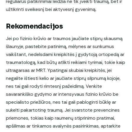
reguliarūs patikrinimai leidžia ne tik įveikti traumą, bet ir
užtikrinti sveikesnį bei aktyvesnį gyvenimą.
Rekomendacijos
Jei po fizinio krūvio ar traumos jaučiate stiprų skausmą
šlaunyje, pastebite patinimą, mėlynes ar sunkumus
vaikštant, nedelsdami kreipkitės į gydytoją ortopedą ar
traumatologą, kad būtų atlikti reikiami tyrimai, tokie kaip
ultragarsas ar MRT. Ypatingai skubiai kreipkitės, jei
negalite ištiesti kelio ar jaučiate stiprų silpnumą kojoje,
nes tai gali rodyti rimtesnį pažeidimą. Venkite
savarankiško gydymo ar intensyvaus fizinio krūvio be
specialisto priežiūros, nes tai gali pabloginti būklę ar
sukelti pakartotinę traumą. Jei svarstote prevencines
priemones, tokias kaip raumenų stiprinimo pratimai,
apšilimas ar tinkamos avalynės pasirinkimas, aptarkite