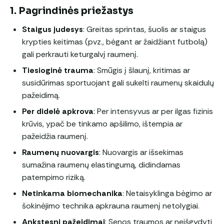
1. Pagrindinės priežastys
Staigus judesys
: Greitas sprintas, šuolis ar staigus
krypties keitimas (pvz., bėgant ar žaidžiant futbolą)
gali perkrauti keturgalvį raumenį.
Tiesioginė trauma
: Smūgis į šlaunį, kritimas ar
susidūrimas sportuojant gali sukelti raumenų skaidulų
pažeidimą.
Per didelė apkrova
: Per intensyvus ar per ilgas fizinis
krūvis, ypač be tinkamo apšilimo, ištempia ar
pažeidžia raumenį.
Raumenų nuovargis
: Nuovargis ar išsekimas
sumažina raumenų elastingumą, didindamas
patempimo riziką.
Netinkama biomechanika
: Netaisyklinga bėgimo ar
šokinėjimo technika apkrauna raumenį netolygiai.
Ankstesni pažeidimai
: Senos traumos ar neišgydyti