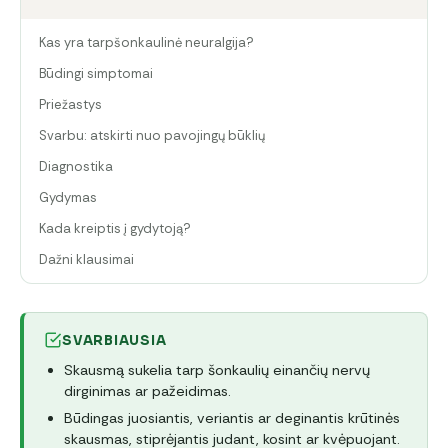
Kas yra tarpšonkaulinė neuralgija?
Būdingi simptomai
Priežastys
Svarbu: atskirti nuo pavojingų būklių
Diagnostika
Gydymas
Kada kreiptis į gydytoją?
Dažni klausimai
SVARBIAUSIA
Skausmą sukelia tarp šonkaulių einančių nervų
dirginimas ar pažeidimas.
Būdingas juosiantis, veriantis ar deginantis krūtinės
skausmas, stiprėjantis judant, kosint ar kvėpuojant.