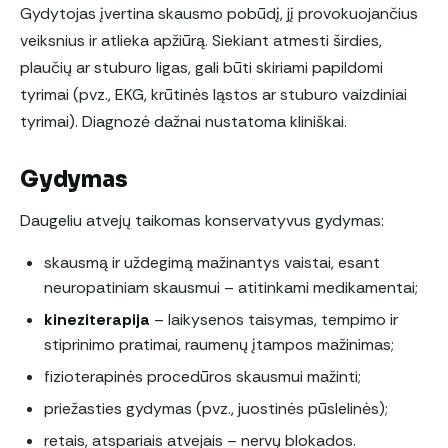
Gydytojas įvertina skausmo pobūdį, jį provokuojančius
veiksnius ir atlieka apžiūrą. Siekiant atmesti širdies,
plaučių ar stuburo ligas, gali būti skiriami papildomi
tyrimai (pvz., EKG, krūtinės ląstos ar stuburo vaizdiniai
tyrimai). Diagnozė dažnai nustatoma kliniškai.
Gydymas
Daugeliu atvejų taikomas konservatyvus gydymas:
skausmą ir uždegimą mažinantys vaistai, esant
neuropatiniam skausmui – atitinkami medikamentai;
kineziterapija
– laikysenos taisymas, tempimo ir
stiprinimo pratimai, raumenų įtampos mažinimas;
fizioterapinės procedūros skausmui mažinti;
priežasties gydymas (pvz., juostinės pūslelinės);
retais, atspariais atvejais – nervų blokados.