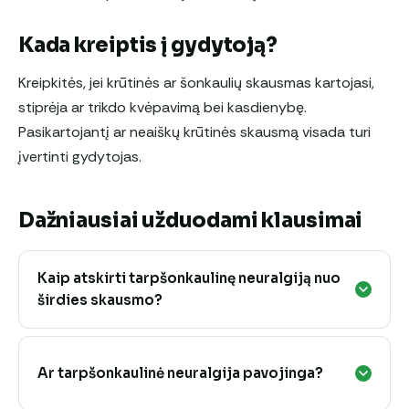
Kada kreiptis į gydytoją?
Kreipkitės, jei krūtinės ar šonkaulių skausmas kartojasi,
stiprėja ar trikdo kvėpavimą bei kasdienybę.
Pasikartojantį ar neaiškų krūtinės skausmą visada turi
įvertinti gydytojas.
Dažniausiai užduodami klausimai
Kaip atskirti tarpšonkaulinę neuralgiją nuo
širdies skausmo?
Ar tarpšonkaulinė neuralgija pavojinga?