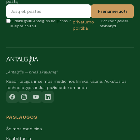
paštą.
Prenumeruoti
Sutinku gauti Antalgijos naujienas ir
. Bet kada galėsiu
privatumo
susipažinau su
atsisakyti.
politika
„Antalgija — prieš skausmą"
Reabilitacijos ir šeimos medicinos klinika Kaune. Aukštosios
technologijos ir Jus pažįstanti komanda.
PASLAUGOS
Šeimos medicina
Reabilitacija