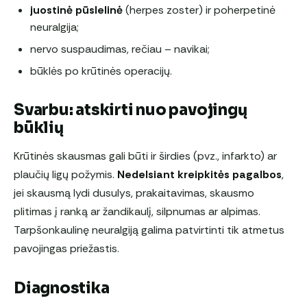
juostinė pūslelinė
(herpes zoster) ir poherpetinė
neuralgija;
nervo suspaudimas, rečiau – navikai;
būklės po krūtinės operacijų.
Svarbu: atskirti nuo pavojingų
būklių
Krūtinės skausmas gali būti ir širdies (pvz., infarkto) ar
plaučių ligų požymis.
Nedelsiant kreipkitės pagalbos
,
jei skausmą lydi dusulys, prakaitavimas, skausmo
plitimas į ranką ar žandikaulį, silpnumas ar alpimas.
Tarpšonkaulinę neuralgiją galima patvirtinti tik atmetus
pavojingas priežastis.
Diagnostika