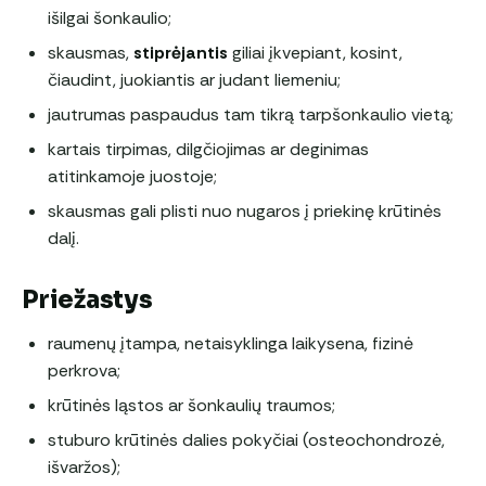
išilgai šonkaulio;
skausmas,
stiprėjantis
giliai įkvepiant, kosint,
čiaudint, juokiantis ar judant liemeniu;
jautrumas paspaudus tam tikrą tarpšonkaulio vietą;
kartais tirpimas, dilgčiojimas ar deginimas
atitinkamoje juostoje;
skausmas gali plisti nuo nugaros į priekinę krūtinės
dalį.
Priežastys
raumenų įtampa, netaisyklinga laikysena, fizinė
perkrova;
krūtinės ląstos ar šonkaulių traumos;
stuburo krūtinės dalies pokyčiai (osteochondrozė,
išvaržos);