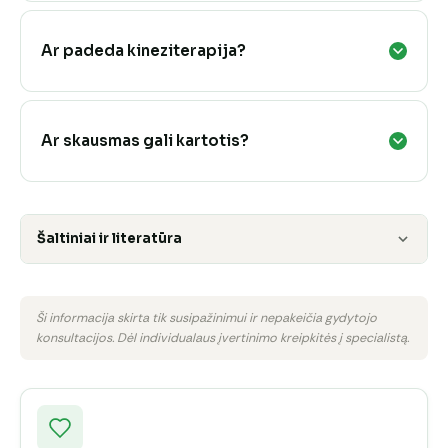
Ar padeda kineziterapija?
Ar skausmas gali kartotis?
Šaltiniai ir literatūra
Ši informacija skirta tik susipažinimui ir nepakeičia gydytojo
konsultacijos. Dėl individualaus įvertinimo kreipkitės į specialistą.