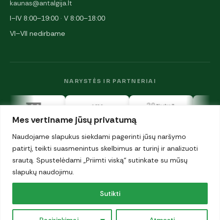
kaunas@antalgija.lt
I–IV 8:00–19:00 · V 8:00–18:00
VI–VII nedirbame
NARYSTĖS IR PARTNERIAI
Mes vertiname jūsų privatumą
Naudojame slapukus siekdami pagerinti jūsų naršymo
patirtį, teikti suasmenintus skelbimus ar turinį ir analizuoti
srautą. Spustelėdami „Priimti viską“ sutinkate su mūsų
© 2026 UAB „Antalgija". Visos teisės saugomos.
Privatumo politika
slapukų naudojimu.
·
Sutikti
Slapukai
Pasirinkimai
Atmesti