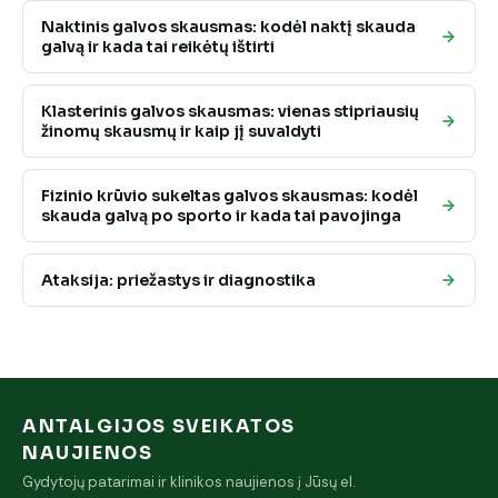
Naktinis galvos skausmas: kodėl naktį skauda
galvą ir kada tai reikėtų ištirti
Klasterinis galvos skausmas: vienas stipriausių
žinomų skausmų ir kaip jį suvaldyti
Fizinio krūvio sukeltas galvos skausmas: kodėl
skauda galvą po sporto ir kada tai pavojinga
Ataksija: priežastys ir diagnostika
ANTALGIJOS SVEIKATOS
NAUJIENOS
Gydytojų patarimai ir klinikos naujienos į Jūsų el.