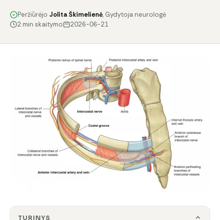
Peržiūrėjo
Jolita Škimelienė
, Gydytoja neurologė
2 min skaitymo
2026-06-21
TURINYS