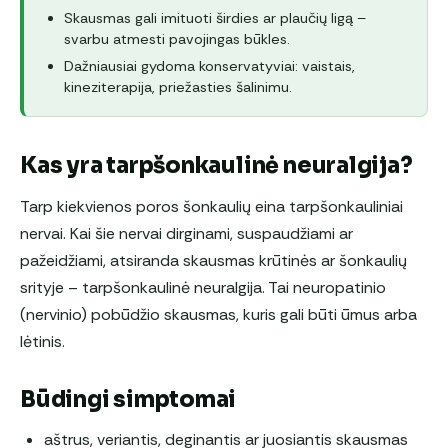
Skausmas gali imituoti širdies ar plaučių ligą –
svarbu atmesti pavojingas būkles.
Dažniausiai gydoma konservatyviai: vaistais,
kineziterapija, priežasties šalinimu.
Kas yra tarpšonkaulinė neuralgija?
Tarp kiekvienos poros šonkaulių eina tarpšonkauliniai
nervai. Kai šie nervai dirginami, suspaudžiami ar
pažeidžiami, atsiranda skausmas krūtinės ar šonkaulių
srityje – tarpšonkaulinė neuralgija. Tai neuropatinio
(nervinio) pobūdžio skausmas, kuris gali būti ūmus arba
lėtinis.
Būdingi simptomai
aštrus, veriantis, deginantis ar juosiantis skausmas