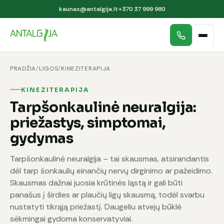
kaunas@antalgija.lt
+370 37 999 980
PRADŽIA
/
LIGOS
/
KINEZITERAPIJA
KINEZITERAPIJA
Tarpšonkaulinė neuralgija:
priežastys, simptomai,
gydymas
Tarpšonkaulinė neuralgija – tai skausmas, atsirandantis
dėl tarp šonkaulių einančių nervų dirginimo ar pažeidimo.
Skausmas dažnai juosia krūtinės ląstą ir gali būti
panašus į širdies ar plaučių ligų skausmą, todėl svarbu
nustatyti tikrąją priežastį. Daugeliu atvejų būklė
sėkmingai gydoma konservatyviai.