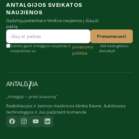
ANTALGIJOS SVEIKATOS
NAUJIENOS
Gydytojų patarimai ir klinikos naujienos į Jūsų el.
paštą.
Prenumeruoti
Sutinku gauti Antalgijos naujienas ir
. Bet kada galėsiu
privatumo
susipažinau su
atsisakyti.
politika
„Antalgija — prieš skausmą"
Reabilitacijos ir šeimos medicinos klinika Kaune. Aukštosios
technologijos ir Jus pažįstanti komanda.