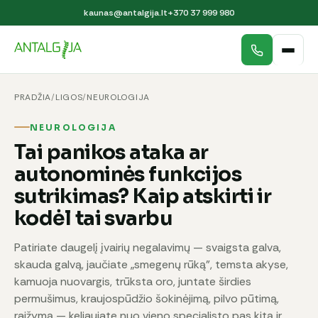
kaunas@antalgija.lt
+370 37 999 980
PRADŽIA
/
LIGOS
/
NEUROLOGIJA
NEUROLOGIJA
Tai panikos ataka ar
autonominės funkcijos
sutrikimas? Kaip atskirti ir
kodėl tai svarbu
Patiriate daugelį įvairių negalavimų — svaigsta galva,
skauda galvą, jaučiate „smegenų rūką", temsta akyse,
kamuoja nuovargis, trūksta oro, juntate širdies
permušimus, kraujospūdžio šokinėjimą, pilvo pūtimą,
raižymą — keliaujate nuo vieno specialisto pas kitą ir