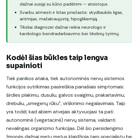
dažnai susiję su kūno padėtimi — atsistojus.
Svarbu atmesti ir kitas priežastis: skydliaukės ligas,
aritmijas, mažakraujystę, hipoglikemiją.
Tiksliai diagnozei dažnai reikia neurologo ir
kardiologo bendradarbiavimo bei tikslinių tyrimų.
Kodėl šias būkles taip lengva
supainioti
Tiek panikos ataka, tiek autonominės nervų sistemos
funkcijos sutrikimas pasireiškia panašiais simptomais:
širdies plakimu, dusuliu, galvos svaigimu, prakaitavimu,
drebuliu, „smegenų rūku”, virškinimo negalavimais. Taip
yra todėl, kad abiem atvejais aktyvuojasi ta pati
autonominė (vegetacinė) nervų sistema, valdanti
nevalingas organizmo funkcijas. Dėl šio persidengimo
žmonės dažnai metų metus klaidžioja tarp specialistų be