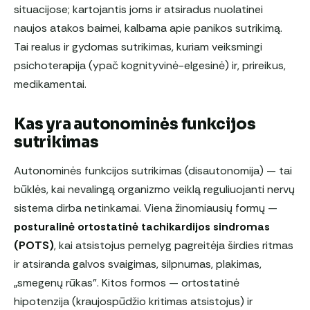
situacijose; kartojantis joms ir atsiradus nuolatinei
naujos atakos baimei, kalbama apie panikos sutrikimą.
Tai realus ir gydomas sutrikimas, kuriam veiksmingi
psichoterapija (ypač kognityvinė-elgesinė) ir, prireikus,
medikamentai.
Kas yra autonominės funkcijos
sutrikimas
Autonominės funkcijos sutrikimas (disautonomija) — tai
būklės, kai nevalingą organizmo veiklą reguliuojanti nervų
sistema dirba netinkamai. Viena žinomiausių formų —
posturalinė ortostatinė tachikardijos sindromas
(POTS)
, kai atsistojus pernelyg pagreitėja širdies ritmas
ir atsiranda galvos svaigimas, silpnumas, plakimas,
„smegenų rūkas”. Kitos formos — ortostatinė
hipotenzija (kraujospūdžio kritimas atsistojus) ir