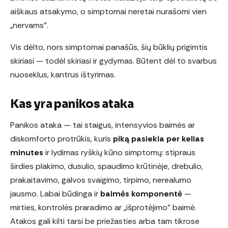
aiškaus atsakymo, o simptomai neretai nurašomi vien
„nervams”.
Vis dėlto, nors simptomai panašūs, šių būklių prigimtis
skiriasi — todėl skiriasi ir gydymas. Būtent dėl to svarbus
nuoseklus, kantrus ištyrimas.
Kas yra panikos ataka
Panikos ataka — tai staigus, intensyvios baimės ar
diskomforto protrūkis, kuris
piką pasiekia per kelias
minutes
ir lydimas ryškių kūno simptomų: stipraus
širdies plakimo, dusulio, spaudimo krūtinėje, drebulio,
prakaitavimo, galvos svaigimo, tirpimo, nerealumo
jausmo. Labai būdinga ir
baimės komponentė
—
mirties, kontrolės praradimo ar „išprotėjimo” baimė.
Atakos gali kilti tarsi be priežasties arba tam tikrose