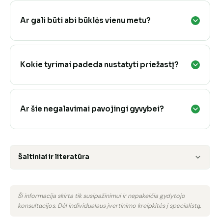
Ar gali būti abi būklės vienu metu?
Kokie tyrimai padeda nustatyti priežastį?
Ar šie negalavimai pavojingi gyvybei?
Šaltiniai ir literatūra
Ši informacija skirta tik susipažinimui ir nepakeičia gydytojo
konsultacijos. Dėl individualaus įvertinimo kreipkitės į specialistą.