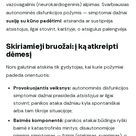
vazovagalinis (neurokardiogeninis) alpimas. Svarbiausias
autonominės disfunkcijos požymis — simptomai dažnai
susiję su kūno padėtimi
: atsiranda ar sustiprėja
atsistojus, ilgai stovint, karštyje, o atsigulus palengvėja.
Skiriamieji bruožai: į ką atkreipti
dėmesį
Nors galutinai atskiria tik gydytojas, kai kurie požymiai
padeda orientuotis:
Provokuojantis veiksnys:
autonominės disfunkcijos
simptomai dažnai prasideda
atsistojus
ar ilgai
stovint; panikos ataka dažniau kyla spontaniškai
arba tam tikroje situacijoje;
Baimės komponentė:
panikos atakai būdinga ryški
baimė ir katastrofinės mintys; disautonomijoje
pirminis simptomas — fizinis (plakimas, svaigimas), o