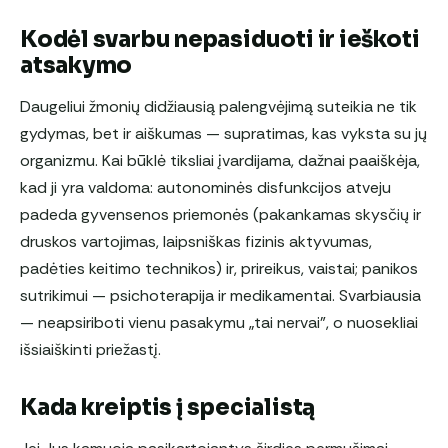
Kodėl svarbu nepasiduoti ir ieškoti
atsakymo
Daugeliui žmonių didžiausią palengvėjimą suteikia ne tik
gydymas, bet ir aiškumas — supratimas, kas vyksta su jų
organizmu. Kai būklė tiksliai įvardijama, dažnai paaiškėja,
kad ji yra valdoma: autonominės disfunkcijos atveju
padeda gyvensenos priemonės (pakankamas skysčių ir
druskos vartojimas, laipsniškas fizinis aktyvumas,
padėties keitimo technikos) ir, prireikus, vaistai; panikos
sutrikimui — psichoterapija ir medikamentai. Svarbiausia
— neapsiriboti vienu pasakymu „tai nervai”, o nuosekliai
išsiaiškinti priežastį.
Kada kreiptis į specialistą