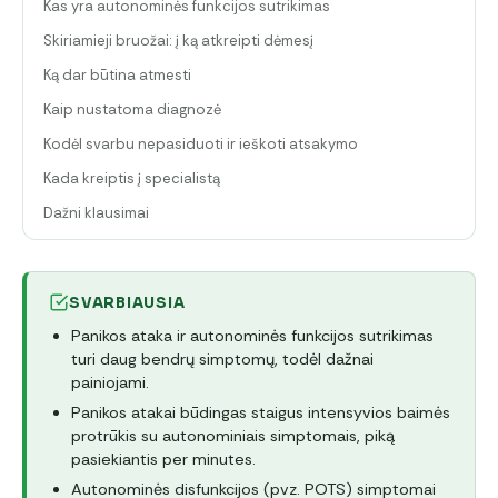
Kas yra autonominės funkcijos sutrikimas
Skiriamieji bruožai: į ką atkreipti dėmesį
Ką dar būtina atmesti
Kaip nustatoma diagnozė
Kodėl svarbu nepasiduoti ir ieškoti atsakymo
Kada kreiptis į specialistą
Dažni klausimai
SVARBIAUSIA
Panikos ataka ir autonominės funkcijos sutrikimas
turi daug bendrų simptomų, todėl dažnai
painiojami.
Panikos atakai būdingas staigus intensyvios baimės
protrūkis su autonominiais simptomais, piką
pasiekiantis per minutes.
Autonominės disfunkcijos (pvz. POTS) simptomai