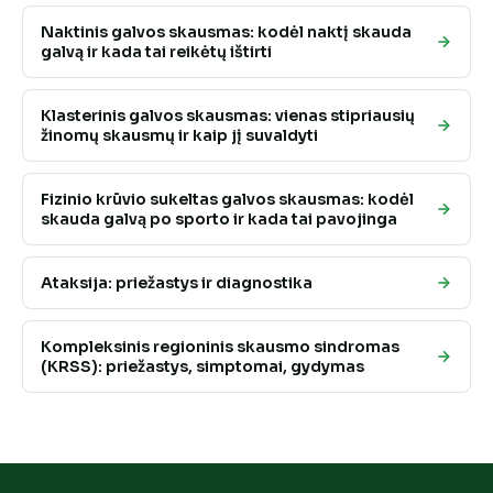
Naktinis galvos skausmas: kodėl naktį skauda
galvą ir kada tai reikėtų ištirti
Klasterinis galvos skausmas: vienas stipriausių
žinomų skausmų ir kaip jį suvaldyti
Fizinio krūvio sukeltas galvos skausmas: kodėl
skauda galvą po sporto ir kada tai pavojinga
Ataksija: priežastys ir diagnostika
Kompleksinis regioninis skausmo sindromas
(KRSS): priežastys, simptomai, gydymas