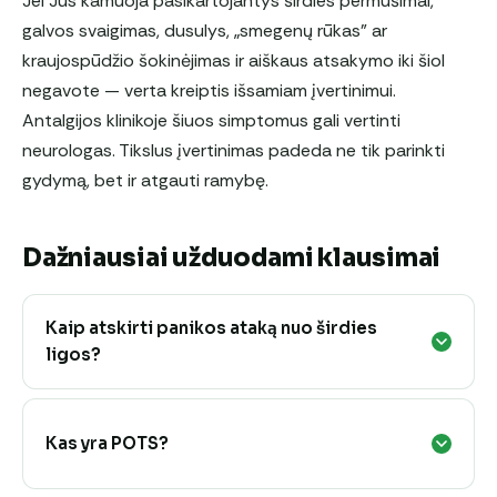
Jei Jus kamuoja pasikartojantys širdies permušimai,
galvos svaigimas, dusulys, „smegenų rūkas” ar
kraujospūdžio šokinėjimas ir aiškaus atsakymo iki šiol
negavote — verta kreiptis išsamiam įvertinimui.
Antalgijos klinikoje šiuos simptomus gali vertinti
neurologas. Tikslus įvertinimas padeda ne tik parinkti
gydymą, bet ir atgauti ramybę.
Dažniausiai užduodami klausimai
Kaip atskirti panikos ataką nuo širdies
ligos?
Kas yra POTS?