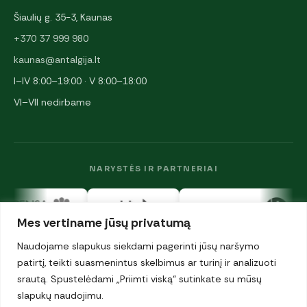
Šiaulių g. 35-3, Kaunas
+370 37 999 980
kaunas@antalgija.lt
I–IV 8:00–19:00 · V 8:00–18:00
VI–VII nedirbame
NARYSTĖS IR PARTNERIAI
Mes vertiname jūsų privatumą
Naudojame slapukus siekdami pagerinti jūsų naršymo
patirtį, teikti suasmenintus skelbimus ar turinį ir analizuoti
srautą. Spustelėdami „Priimti viską“ sutinkate su mūsų
© 2026 UAB „Antalgija". Visos teisės saugomos.
Privatumo politika
slapukų naudojimu.