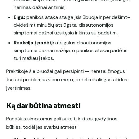
nerimas dažnai antrinis;
Eiga:
panikos ataka staiga įsisiūbuoja ir per dešimt–
dvidešimt minučių atslūgsta; disautonomijos
simptomai dažnai užsitęsia ir kinta su padėtimi;
Reakcija į padėtį:
atsigulus disautonomijos
simptomai dažnai mažėja, o panikos atakai padėtis
turi mažiau įtakos.
Praktikoje šie bruožai gali persipinti — neretai žmogus
turi abi problemas vienu metu, todėl reikalingas atidus
įvertinimas.
Ką dar būtina atmesti
Panašius simptomus gali sukelti ir kitos, gydytinos
būklės, todėl jas svarbu atmesti: