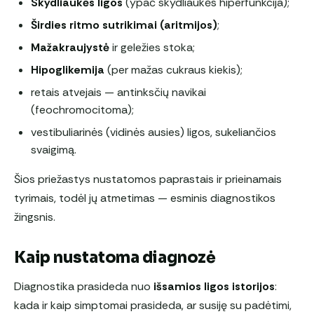
Skydliaukės ligos
(ypač skydliaukės hiperfunkcija);
Širdies ritmo sutrikimai (aritmijos)
;
Mažakraujystė
ir geležies stoka;
Hipoglikemija
(per mažas cukraus kiekis);
retais atvejais — antinksčių navikai
(feochromocitoma);
vestibuliarinės (vidinės ausies) ligos, sukeliančios
svaigimą.
Šios priežastys nustatomos paprastais ir prieinamais
tyrimais, todėl jų atmetimas — esminis diagnostikos
žingsnis.
Kaip nustatoma diagnozė
Diagnostika prasideda nuo
išsamios ligos istorijos
:
kada ir kaip simptomai prasideda, ar susiję su padėtimi,