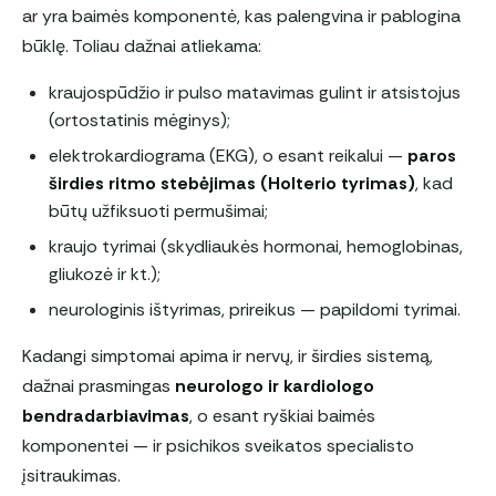
ar yra baimės komponentė, kas palengvina ir pablogina
būklę. Toliau dažnai atliekama:
kraujospūdžio ir pulso matavimas gulint ir atsistojus
(ortostatinis mėginys);
elektrokardiograma (EKG), o esant reikalui —
paros
širdies ritmo stebėjimas (Holterio tyrimas)
, kad
būtų užfiksuoti permušimai;
kraujo tyrimai (skydliaukės hormonai, hemoglobinas,
gliukozė ir kt.);
neurologinis ištyrimas, prireikus — papildomi tyrimai.
Kadangi simptomai apima ir nervų, ir širdies sistemą,
dažnai prasmingas
neurologo ir kardiologo
bendradarbiavimas
, o esant ryškiai baimės
komponentei — ir psichikos sveikatos specialisto
įsitraukimas.