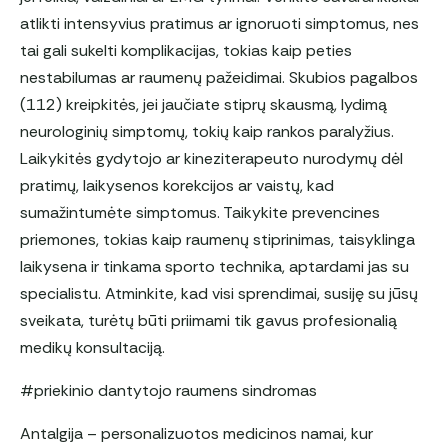
atlikti intensyvius pratimus ar ignoruoti simptomus, nes
tai gali sukelti komplikacijas, tokias kaip peties
nestabilumas ar raumenų pažeidimai. Skubios pagalbos
(112) kreipkitės, jei jaučiate stiprų skausmą, lydimą
neurologinių simptomų, tokių kaip rankos paralyžius.
Laikykitės gydytojo ar kineziterapeuto nurodymų dėl
pratimų, laikysenos korekcijos ar vaistų, kad
sumažintumėte simptomus. Taikykite prevencines
priemones, tokias kaip raumenų stiprinimas, taisyklinga
laikysena ir tinkama sporto technika, aptardami jas su
specialistu. Atminkite, kad visi sprendimai, susiję su jūsų
sveikata, turėtų būti priimami tik gavus profesionalią
medikų konsultaciją.
#priekinio dantytojo raumens sindromas
Antalgija – personalizuotos medicinos namai, kur