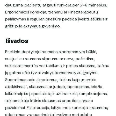
daugumai pacientų atgauti funkciją per 3–6 mėnesius.
Ergonomikos korekcija, trenerių ar kineziterapeutų
palaikymas ir reguliari priežiūra padeda įveikti iššūkius ir
grįžti prie aktyvaus gyvenimo.
Išvados
Priekinio dantytojo raumens sindromas yra būklė,
susijusi su raumens silpnumu ar nervų pažeidimu,
sukelianti mentės nestabilumą ir peties skausmą, tačiau
ją galima efektyviai valdyti konservatyviu gydymu.
Supratimas apie simptomus, tokius kaip „mentės
atsikišimas“, skausmas ar judesių apribojimas, leidžia
laiku kreiptis į specialistą ir užkirsti kelią komplikacijoms,
tokioms kaip lėtinis skausmas ar peties sąnario
pažeidimai. Fizioterapija, laikysenos korekcija ir raumenų
stiprinimas yra pagrindiniai gydymo metodai, o