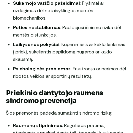
Sukamojo varžčio pažeidimai
: Plyšimai ar
uždegimas dėl netaisyklingos mentės
biomechanikos.
Peties nestabilumas
: Padidėjusi išnirimo rizika dėl
mentės disfunkcijos.
Laikysenos pokyčiai
: Kūprinimasis ar kaklo lenkimas
į priekį, sukeliantis papildomą nugaros ar kaklo
skausmą.
Psichologinės problemos
: Frustracija ar nerimas dėl
ribotos veiklos ar sportinių rezultatų.
Priekinio dantytojo raumens
sindromo prevencija
Šios priemonės padeda sumažinti sindromo riziką:
Raumenų stiprinimas
: Reguliarūs pratimai,
stiprinantys priekinį dantytąjį, trapecinį ir sukamojo