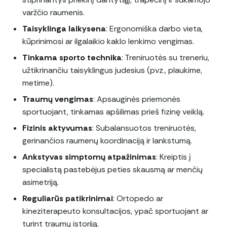
varžčio raumenis.
Taisyklinga laikysena
: Ergonomiška darbo vieta,
kūprinimosi ar ilgalaikio kaklo lenkimo vengimas.
Tinkama sporto technika
: Treniruotės su treneriu,
užtikrinančiu taisyklingus judesius (pvz., plaukime,
metime).
Traumų vengimas
: Apsauginės priemonės
sportuojant, tinkamas apšilimas prieš fizinę veiklą.
Fizinis aktyvumas
: Subalansuotos treniruotės,
gerinančios raumenų koordinaciją ir lankstumą.
Ankstyvas simptomų atpažinimas
: Kreiptis į
specialistą pastebėjus peties skausmą ar menčių
asimetriją.
Reguliarūs patikrinimai
: Ortopedo ar
kineziterapeuto konsultacijos, ypač sportuojant ar
turint traumų istoriją.