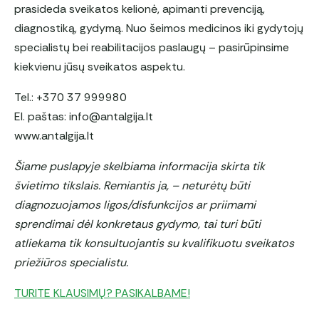
prasideda sveikatos kelionė, apimanti prevenciją,
diagnostiką, gydymą. Nuo šeimos medicinos iki gydytojų
specialistų bei reabilitacijos paslaugų – pasirūpinsime
kiekvienu jūsų sveikatos aspektu.
Tel.: +370 37 999980
El. paštas: info@antalgija.lt
www.antalgija.lt
Šiame puslapyje skelbiama informacija skirta tik
švietimo tikslais. Remiantis ja, – neturėtų būti
diagnozuojamos ligos/disfunkcijos ar priimami
sprendimai dėl konkretaus gydymo, tai turi būti
atliekama tik konsultuojantis su kvalifikuotu sveikatos
priežiūros specialistu.
TURITE KLAUSIMŲ? PASIKALBAME!