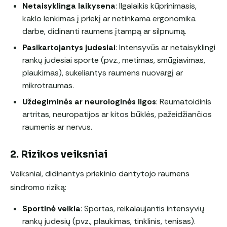
Netaisyklinga laikysena
: Ilgalaikis kūprinimasis,
kaklo lenkimas į priekį ar netinkama ergonomika
darbe, didinanti raumens įtampą ar silpnumą.
Pasikartojantys judesiai
: Intensyvūs ar netaisyklingi
rankų judesiai sporte (pvz., metimas, smūgiavimas,
plaukimas), sukeliantys raumens nuovargį ar
mikrotraumas.
Uždegiminės ar neurologinės ligos
: Reumatoidinis
artritas, neuropatijos ar kitos būklės, pažeidžiančios
raumenis ar nervus.
2. Rizikos veiksniai
Veiksniai, didinantys priekinio dantytojo raumens
sindromo riziką:
Sportinė veikla
: Sportas, reikalaujantis intensyvių
rankų judesių (pvz., plaukimas, tinklinis, tenisas).