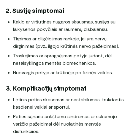
2. Susiję simptomai
Kaklo ar viršutinės nugaros skausmas, susijęs su
laikysenos pokyčiais ar raumenų disbalansu.
Tirpimas ar dilgčiojimas rankoje, jei yra nervų
dirginimas (pvz., ilgojo krūtinės nervo pažeidimas).
Traškėjimas ar spragsėjimas petyje judant, dėl
netaisyklingos mentės biomechanikos.
Nuovargis petyje ar krūtinėje po fizinės veiklos.
3. Komplikacijų simptomai
Lėtinis peties skausmas ar nestabilumas, trukdantis
kasdienei veiklai ar sportui.
Peties sąnario ankštumo sindromas ar sukamojo
varžčio pažeidimai dėl nuolatinės mentės
disfunkcijos.