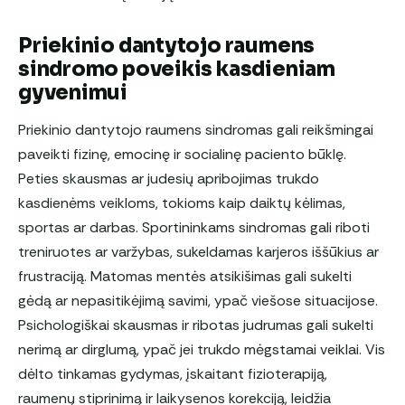
Priekinio dantytojo raumens
sindromo poveikis kasdieniam
gyvenimui
Priekinio dantytojo raumens sindromas gali reikšmingai
paveikti fizinę, emocinę ir socialinę paciento būklę.
Peties skausmas ar judesių apribojimas trukdo
kasdienėms veikloms, tokioms kaip daiktų kėlimas,
sportas ar darbas. Sportininkams sindromas gali riboti
treniruotes ar varžybas, sukeldamas karjeros iššūkius ar
frustraciją. Matomas mentės atsikišimas gali sukelti
gėdą ar nepasitikėjimą savimi, ypač viešose situacijose.
Psichologiškai skausmas ir ribotas judrumas gali sukelti
nerimą ar dirglumą, ypač jei trukdo mėgstamai veiklai. Vis
dėlto tinkamas gydymas, įskaitant fizioterapiją,
raumenų stiprinimą ir laikysenos korekciją, leidžia