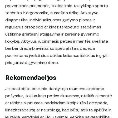
prevencinės priemonės, tokios kaip taisyklinga sporto
technika ir ergonomika, sumažina riziką. Ankstyva
diagnostika, individualizuotas gydymo planas ir
reguliarus ortopedo ar kineziterapeuto stebėjimas
užtikrina greitesnį atsigavimą ir geresnę gyvenimo
kokybę. Aktyvus rūpinimasis peties ir mentės sveikata
bei bendradarbiavimas su specialistais padeda
pacientams įveikti šios būklės keliamus iššūkius ir grįžti
prie įprasto gyvenimo ritmo.
Rekomendacijos
Jei pastebite priekinio dantytojo raumens sindromo
požymius, tokius kaip peties skausmas, atsikišusi mentė
ar rankos silpnumas, nedelsdami kreipkitės į ortopedą,
kineziterapeutą ar neurologą, kad būtų atlikta apžiūra ir,
jei reikia, vaizdiniai ar EMG tyrimai. Venkite savarankiškai