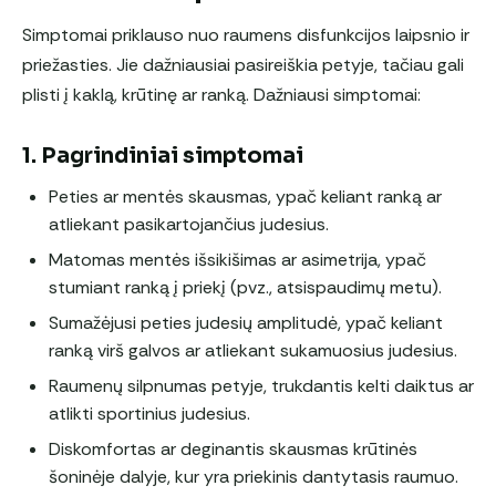
Simptomai priklauso nuo raumens disfunkcijos laipsnio ir
priežasties. Jie dažniausiai pasireiškia petyje, tačiau gali
plisti į kaklą, krūtinę ar ranką. Dažniausi simptomai:
1. Pagrindiniai simptomai
Peties ar mentės skausmas, ypač keliant ranką ar
atliekant pasikartojančius judesius.
Matomas mentės išsikišimas ar asimetrija, ypač
stumiant ranką į priekį (pvz., atsispaudimų metu).
Sumažėjusi peties judesių amplitudė, ypač keliant
ranką virš galvos ar atliekant sukamuosius judesius.
Raumenų silpnumas petyje, trukdantis kelti daiktus ar
atlikti sportinius judesius.
Diskomfortas ar deginantis skausmas krūtinės
šoninėje dalyje, kur yra priekinis dantytasis raumuo.