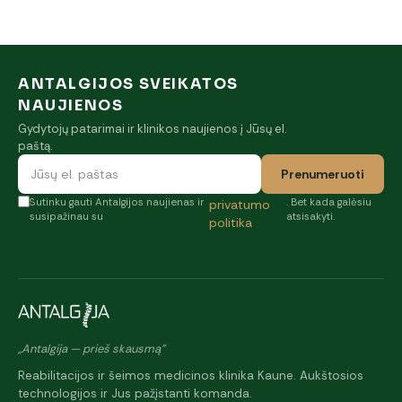
ANTALGIJOS SVEIKATOS
NAUJIENOS
Gydytojų patarimai ir klinikos naujienos į Jūsų el.
paštą.
Prenumeruoti
Sutinku gauti Antalgijos naujienas ir
. Bet kada galėsiu
privatumo
susipažinau su
atsisakyti.
politika
„Antalgija — prieš skausmą"
Reabilitacijos ir šeimos medicinos klinika Kaune. Aukštosios
technologijos ir Jus pažįstanti komanda.