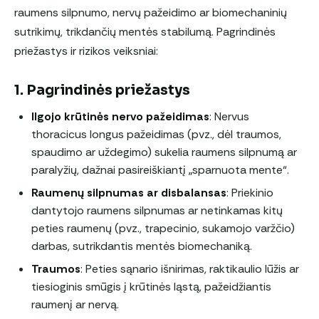
raumens silpnumo, nervų pažeidimo ar biomechaninių
sutrikimų, trikdančių mentės stabilumą. Pagrindinės
priežastys ir rizikos veiksniai:
1. Pagrindinės priežastys
Ilgojo krūtinės nervo pažeidimas
: Nervus
thoracicus longus pažeidimas (pvz., dėl traumos,
spaudimo ar uždegimo) sukelia raumens silpnumą ar
paralyžių, dažnai pasireiškiantį „sparnuota mente“.
Raumenų silpnumas ar disbalansas
: Priekinio
dantytojo raumens silpnumas ar netinkamas kitų
peties raumenų (pvz., trapecinio, sukamojo varžčio)
darbas, sutrikdantis mentės biomechaniką.
Traumos
: Peties sąnario išnirimas, raktikaulio lūžis ar
tiesioginis smūgis į krūtinės ląstą, pažeidžiantis
raumenį ar nervą.