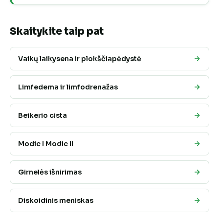
Skaitykite taip pat
Vaikų laikysena ir plokščiapėdystė
Limfedema ir limfodrenažas
Beikerio cista
Modic I Modic II
Girnelės išnirimas
Diskoidinis meniskas