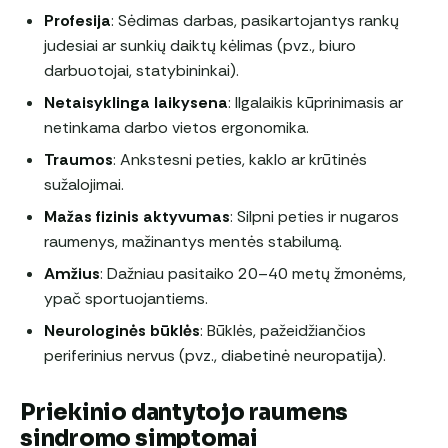
Profesija
: Sėdimas darbas, pasikartojantys rankų
judesiai ar sunkių daiktų kėlimas (pvz., biuro
darbuotojai, statybininkai).
Netaisyklinga laikysena
: Ilgalaikis kūprinimasis ar
netinkama darbo vietos ergonomika.
Traumos
: Ankstesni peties, kaklo ar krūtinės
sužalojimai.
Mažas fizinis aktyvumas
: Silpni peties ir nugaros
raumenys, mažinantys mentės stabilumą.
Amžius
: Dažniau pasitaiko 20–40 metų žmonėms,
ypač sportuojantiems.
Neurologinės būklės
: Būklės, pažeidžiančios
periferinius nervus (pvz., diabetinė neuropatija).
Priekinio dantytojo raumens
sindromo simptomai