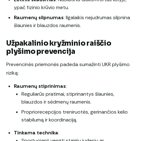
ypač fizinio krūvio metu.
Raumenų silpnumas
: Ilgalaikis nejudrumas silpnina
šlaunies ir blauzdos raumenis.
Užpakalinio kryžminio raiščio
plyšimo prevencija
Prevencinės priemonės padeda sumažinti UKR plyšimo
riziką:
Raumenų stiprinimas
:
Reguliarūs pratimai, stiprinantys šlaunies,
blauzdos ir sėdmenų raumenis.
Propriorecepcijos treniruotės, gerinančios kelio
stabilumą ir koordinaciją.
Tinkama technika
:
Sportuojant vengti staigių judesių ar