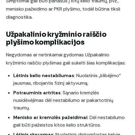
Simptomai gali būti panašūs į kitų kelio traumų, pvz.,
menisko pažeidimo ar PKR plyšimo, todėl būtina tiksli
diagnostika.
Užpakalinio kryžminio raiščio
plyšimo komplikacijos
Negydomas ar netinkamai gydomas Užpakalinio
kryžminio raiščio plyšimas gali sukelti šias komplikacijas:
Lėtinis kelio nestabilumas
: Nuolatinis „klibėjimo“
jausmas, ribojantis fizinį aktyvumą.
Potrauminis artritas
: Sąnario kremzlės
nusidėvėjimas dėl nestabilumo ar pakartotinių
traumų.
Menisko ar kremzlės pažeidimai
: Dėl nestabilumo
gali būti pažeistos kitos kelio struktūros.
Lėtinis skausmas
: Nuolatinis diskomfortas kelyje,