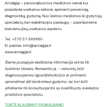
Antalgija – personalizuotos medicinos namai kur
prasideda sveikatos kelionė, apimanti prevenciją,
diagnostiką, gydymą. Nuo šeimos medicinos iki gydytojų
specialistų bei reabilitacijos paslaugų – pasirūpinsime
kiekvienu jūsų sveikatos aspektu.
Tel.: +370 37 999980
El. paštas: info@antalgija.lt
www.antalgija.lt
Šiame puslapyje skelbiama informacija skirta tik
švietimo tikslais. Remiantis ja, – neturėtų būti
diagnozuojamos ligos/disfunkcijos ar priimami
sprendimai dėl konkretaus gydymo, tai turi būti
atliekama tik konsultuojantis su kvalifikuotu sveikatos
priežiūros specialistu.
TURITE KLAUSIMŲ? PASIKALBAME!