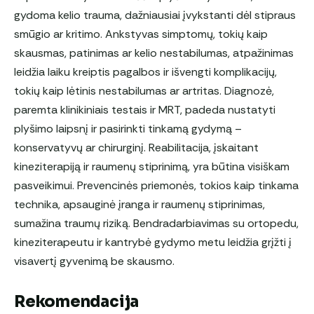
gydoma kelio trauma, dažniausiai įvykstanti dėl stipraus
smūgio ar kritimo. Ankstyvas simptomų, tokių kaip
skausmas, patinimas ar kelio nestabilumas, atpažinimas
leidžia laiku kreiptis pagalbos ir išvengti komplikacijų,
tokių kaip lėtinis nestabilumas ar artritas. Diagnozė,
paremta klinikiniais testais ir MRT, padeda nustatyti
plyšimo laipsnį ir pasirinkti tinkamą gydymą –
konservatyvų ar chirurginį. Reabilitacija, įskaitant
kineziterapiją ir raumenų stiprinimą, yra būtina visiškam
pasveikimui. Prevencinės priemonės, tokios kaip tinkama
technika, apsauginė įranga ir raumenų stiprinimas,
sumažina traumų riziką. Bendradarbiavimas su ortopedu,
kineziterapeutu ir kantrybė gydymo metu leidžia grįžti į
visavertį gyvenimą be skausmo.
Rekomendacija