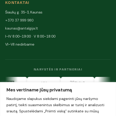
KONTAKTAI
Šiaulių g. 35-3, Kaunas
+370 37 999 980
kaunas@antalgija.lt
I–IV 8:00–19:00 · V 8:00–18:00
VI–VII nedirbame
NARYSTĖS IR PARTNERIAI
Mes vertiname jūsų privatumą
Naudojame slapukus siekdami pagerinti jūsų naršymo
patirtį, teikti suasmenintus skelbimus ar turinį ir analizuoti
srautą. Spustelėdami „Priimti viską“ sutinkate su mūsų
© 2026 UAB „Antalgija". Visos teisės saugomos.