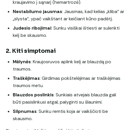
kraujavimo į sąnarį (hemartrozė).
Nestabilumo jausmas
: Jausmas, kad kelias „kliba“ ar
„slysta“, ypač vaikštant ar keičiant kūno padėtį.
Judesio ribojimai
: Sunku visiškai ištiesti ar sulenkti
kelį be skausmo.
2. Kiti simptomai
Mėlynės
: Kraujosruvos aplink kelį ar blauzdą po
traumos.
Traškėjimas
: Girdimas pokštelėjimas ar traškėjimas
traumos metu.
Blauzdos poslinkis
: Sunkiais atvejais blauzda gali
būti pasislinkusi atgal, palyginti su šlaunimi.
Silpnumas
: Sunku remtis koja ar vaikščioti be
skausmo.