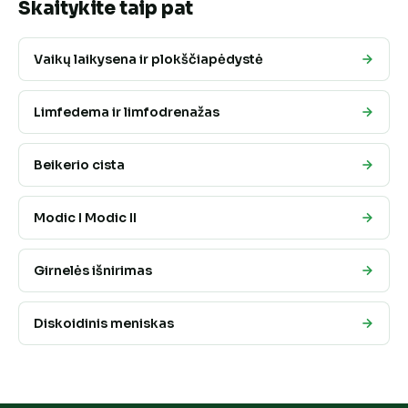
Skaitykite taip pat
Vaikų laikysena ir plokščiapėdystė
Limfedema ir limfodrenažas
Beikerio cista
Modic I Modic II
Girnelės išnirimas
Diskoidinis meniskas