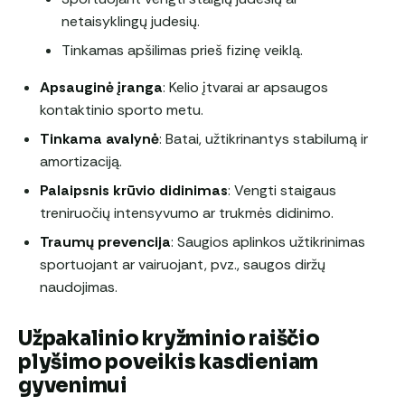
netaisyklingų judesių.
Tinkamas apšilimas prieš fizinę veiklą.
Apsauginė įranga
: Kelio įtvarai ar apsaugos
kontaktinio sporto metu.
Tinkama avalynė
: Batai, užtikrinantys stabilumą ir
amortizaciją.
Palaipsnis krūvio didinimas
: Vengti staigaus
treniruočių intensyvumo ar trukmės didinimo.
Traumų prevencija
: Saugios aplinkos užtikrinimas
sportuojant ar vairuojant, pvz., saugos diržų
naudojimas.
Užpakalinio kryžminio raiščio
plyšimo poveikis kasdieniam
gyvenimui