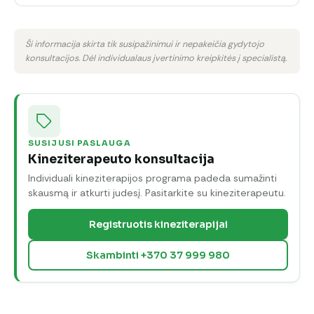
Ši informacija skirta tik susipažinimui ir nepakeičia gydytojo
konsultacijos. Dėl individualaus įvertinimo kreipkitės į specialistą.
SUSIJUSI PASLAUGA
Kineziterapeuto konsultacija
Individuali kineziterapijos programa padeda sumažinti
skausmą ir atkurti judesį. Pasitarkite su kineziterapeutu.
Registruotis kineziterapijai
Skambinti +370 37 999 980