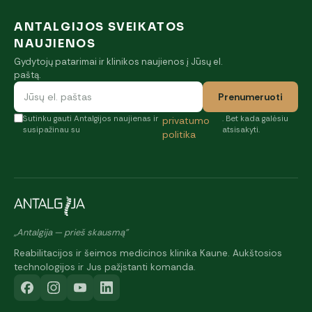
ANTALGIJOS SVEIKATOS
NAUJIENOS
Gydytojų patarimai ir klinikos naujienos į Jūsų el.
paštą.
Prenumeruoti
Sutinku gauti Antalgijos naujienas ir
. Bet kada galėsiu
privatumo
susipažinau su
atsisakyti.
politika
„Antalgija — prieš skausmą"
Reabilitacijos ir šeimos medicinos klinika Kaune. Aukštosios
technologijos ir Jus pažįstanti komanda.