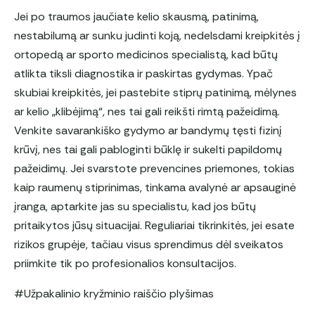
Jei po traumos jaučiate kelio skausmą, patinimą,
nestabilumą ar sunku judinti koją, nedelsdami kreipkitės į
ortopedą ar sporto medicinos specialistą, kad būtų
atlikta tiksli diagnostika ir paskirtas gydymas. Ypač
skubiai kreipkitės, jei pastebite stiprų patinimą, mėlynes
ar kelio „klibėjimą“, nes tai gali reikšti rimtą pažeidimą.
Venkite savarankiško gydymo ar bandymų tęsti fizinį
krūvį, nes tai gali pabloginti būklę ir sukelti papildomų
pažeidimų. Jei svarstote prevencines priemones, tokias
kaip raumenų stiprinimas, tinkama avalynė ar apsauginė
įranga, aptarkite jas su specialistu, kad jos būtų
pritaikytos jūsų situacijai. Reguliariai tikrinkitės, jei esate
rizikos grupėje, tačiau visus sprendimus dėl sveikatos
priimkite tik po profesionalios konsultacijos.
#Užpakalinio kryžminio raiščio plyšimas