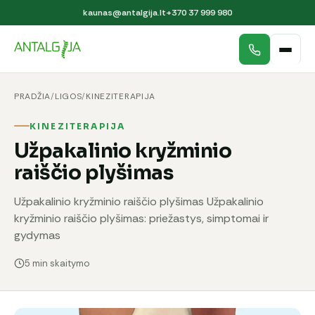
kaunas@antalgija.lt
+370 37 999 980
PRADŽIA
/
LIGOS
/
KINEZITERAPIJA
KINEZITERAPIJA
Užpakalinio kryžminio
raiščio plyšimas
Užpakalinio kryžminio raiščio plyšimas Užpakalinio
kryžminio raiščio plyšimas: priežastys, simptomai ir
gydymas
5 min skaitymo