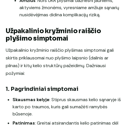
Amžius
: Nors UKR plyšimai dažnesni jauniems,
aktyviems žmonėms, vyresniame amžiuje sąnarių
nusidėvėjimas didina komplikacijų riziką.
Užpakalinio kryžminio raiščio
plyšimo simptomai
Užpakalinio kryžminio raiščio plyšimas simptomai gali
skirtis priklausomai nuo plyšimo laipsnio (dalinis ar
pilnas) ir kitų kelio struktūrų pažeidimų. Dažniausi
požymiai:
1. Pagrindiniai simptomai
Skausmas kelyje
: Stiprus skausmas kelio sąnaryje iš
karto po traumos, kuris gali sumažėti ramybės
būsenoje.
Patinimas
: Greitai atsirandantis kelio patinimas dėl