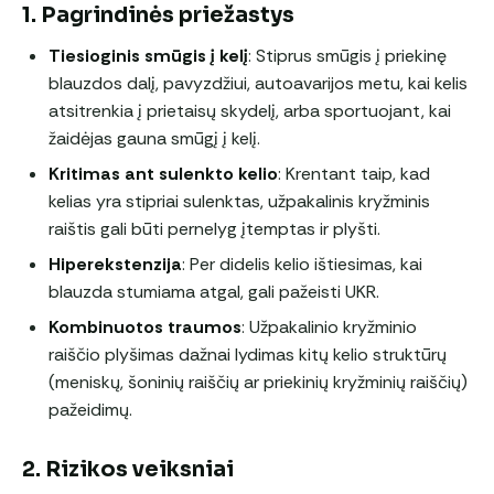
1. Pagrindinės priežastys
Tiesioginis smūgis į kelį
: Stiprus smūgis į priekinę
blauzdos dalį, pavyzdžiui, autoavarijos metu, kai kelis
atsitrenkia į prietaisų skydelį, arba sportuojant, kai
žaidėjas gauna smūgį į kelį.
Kritimas ant sulenkto kelio
: Krentant taip, kad
kelias yra stipriai sulenktas, užpakalinis kryžminis
raištis gali būti pernelyg įtemptas ir plyšti.
Hiperekstenzija
: Per didelis kelio ištiesimas, kai
blauzda stumiama atgal, gali pažeisti UKR.
Kombinuotos traumos
: Užpakalinio kryžminio
raiščio plyšimas dažnai lydimas kitų kelio struktūrų
(meniskų, šoninių raiščių ar priekinių kryžminių raiščių)
pažeidimų.
2. Rizikos veiksniai