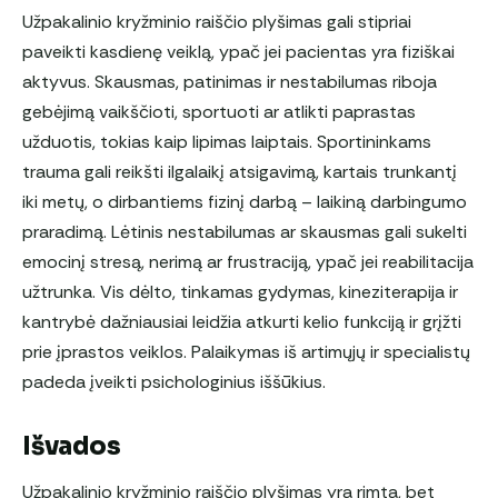
Užpakalinio kryžminio raiščio plyšimas gali stipriai
paveikti kasdienę veiklą, ypač jei pacientas yra fiziškai
aktyvus. Skausmas, patinimas ir nestabilumas riboja
gebėjimą vaikščioti, sportuoti ar atlikti paprastas
užduotis, tokias kaip lipimas laiptais. Sportininkams
trauma gali reikšti ilgalaikį atsigavimą, kartais trunkantį
iki metų, o dirbantiems fizinį darbą – laikiną darbingumo
praradimą. Lėtinis nestabilumas ar skausmas gali sukelti
emocinį stresą, nerimą ar frustraciją, ypač jei reabilitacija
užtrunka. Vis dėlto, tinkamas gydymas, kineziterapija ir
kantrybė dažniausiai leidžia atkurti kelio funkciją ir grįžti
prie įprastos veiklos. Palaikymas iš artimųjų ir specialistų
padeda įveikti psichologinius iššūkius.
Išvados
Užpakalinio kryžminio raiščio plyšimas yra rimta, bet