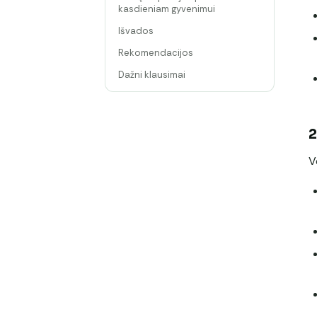
kasdieniam gyvenimui
Išvados
Rekomendacijos
Dažni klausimai
2
V