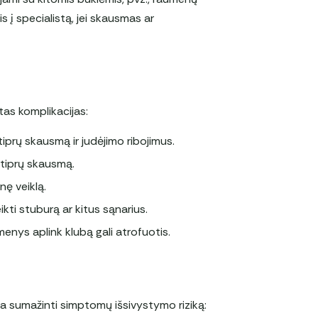
 į specialistą, jei skausmas ar
tas komplikacijas:
tiprų skausmą ir judėjimo ribojimus.
 stiprų skausmą.
nę veiklą.
ikti stuburą ar kitus sąnarius.
enys aplink klubą gali atrofuotis.
ma sumažinti simptomų išsivystymo riziką: