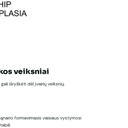
ikos veiksniai
li išryškėti dėl įvairių veiksnių.
sąnario formavimasis vaisiaus vystymosi
abili.