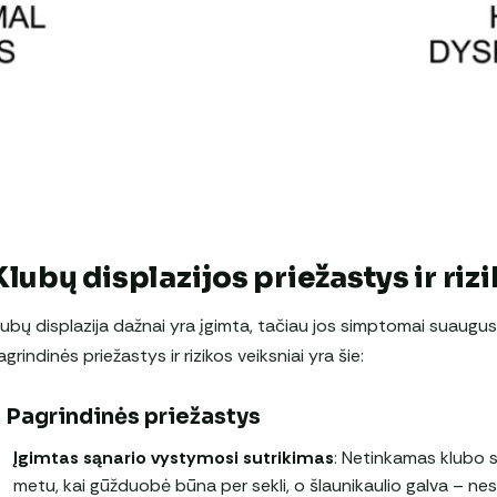
Klubų displazijos priežastys ir riz
lubų displazija dažnai yra įgimta, tačiau jos simptomai suaugus ga
agrindinės priežastys ir rizikos veiksniai yra šie:
. Pagrindinės priežastys
Įgimtas sąnario vystymosi sutrikimas
: Netinkamas klubo 
metu, kai gūžduobė būna per sekli, o šlaunikaulio galva – nest