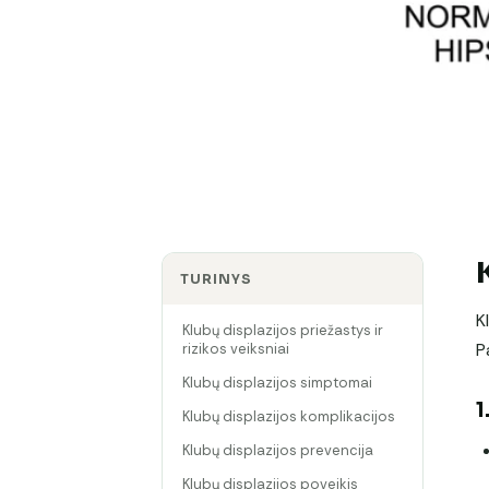
TURINYS
K
Klubų displazijos priežastys ir
P
rizikos veiksniai
Klubų displazijos simptomai
1
Klubų displazijos komplikacijos
Klubų displazijos prevencija
Klubų displazijos poveikis