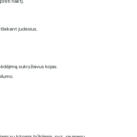
rėti naktį.
tliekant judesius.
sėdėjimą sukryžiavus kojas.
ilumo.
ojami su kitomis būklėmis, pvz., raumenų