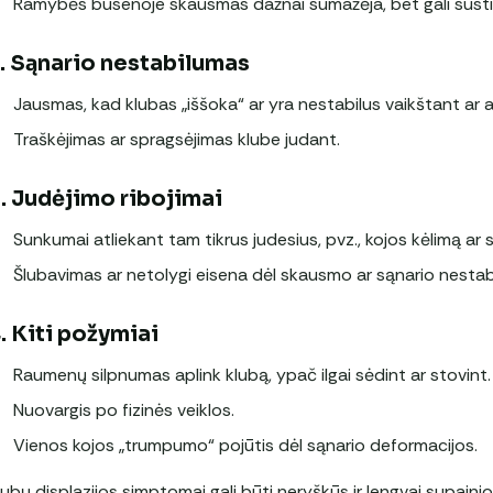
Ramybės būsenoje skausmas dažnai sumažėja, bet gali sustip
. Sąnario nestabilumas
Jausmas, kad klubas „iššoka“ ar yra nestabilus vaikštant ar a
Traškėjimas ar spragsėjimas klube judant.
. Judėjimo ribojimai
Sunkumai atliekant tam tikrus judesius, pvz., kojos kėlimą ar 
Šlubavimas ar netolygi eisena dėl skausmo ar sąnario nestab
. Kiti požymiai
Raumenų silpnumas aplink klubą, ypač ilgai sėdint ar stovint.
Nuovargis po fizinės veiklos.
Vienos kojos „trumpumo“ pojūtis dėl sąnario deformacijos.
lubų displazijos simptomai gali būti neryškūs ir lengvai supaini