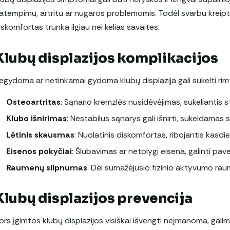
atempimu, artritu ar nugaros problemomis. Todėl svarbu kreiptis
iskomfortas trunka ilgiau nei kelias savaites.
Klubų displazijos komplikacijos
egydoma ar netinkamai gydoma klubų displazija gali sukelti rim
Osteoartritas
: Sąnario kremzlės nusidėvėjimas, sukeliantis s
Klubo išnirimas
: Nestabilus sąnarys gali išnirti, sukeldamas
Lėtinis skausmas
: Nuolatinis diskomfortas, ribojantis kasdie
Eisenos pokyčiai
: Šlubavimas ar netolygi eisena, galinti pave
Raumenų silpnumas
: Dėl sumažėjusio fizinio aktyvumo raum
Klubų displazijos prevencija
ors įgimtos klubų displazijos visiškai išvengti neįmanoma, gali