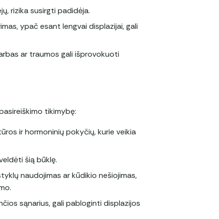
ų, rizika susirgti padidėja.
imas, ypač esant lengvai displazijai, gali
darbas ar traumos gali išprovokuoti
pasireiškimo tikimybę:
ūros ir hormoninių pokyčių, kurie veikia
eldėti šią būklę.
styklų naudojimas ar kūdikio nešiojimas,
ymo.
nčios sąnarius, gali pabloginti displazijos