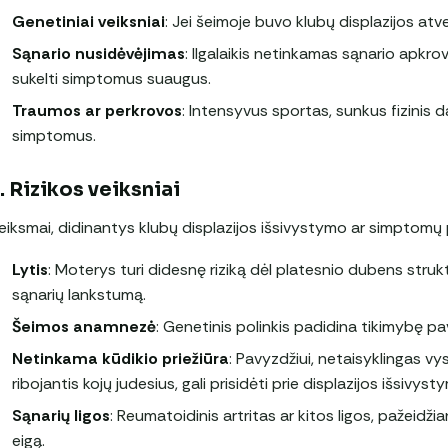
Genetiniai veiksniai
: Jei šeimoje buvo klubų displazijos atvej
Sąnario nusidėvėjimas
: Ilgalaikis netinkamas sąnario apkrov
sukelti simptomus suaugus.
Traumos ar perkrovos
: Intensyvus sportas, sunkus fizinis 
simptomus.
. Rizikos veiksniai
eiksmai, didinantys klubų displazijos išsivystymo ar simptomų 
Lytis
: Moterys turi didesnę riziką dėl platesnio dubens strukt
sąnarių lankstumą.
Šeimos anamnezė
: Genetinis polinkis padidina tikimybę pav
Netinkama kūdikio priežiūra
: Pavyzdžiui, netaisyklingas vy
ribojantis kojų judesius, gali prisidėti prie displazijos išsivyst
Sąnarių ligos
: Reumatoidinis artritas ar kitos ligos, pažeidžia
eigą.