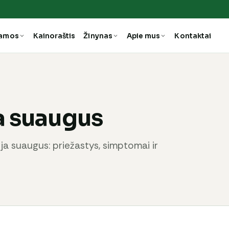
ramos
Kainoraštis
Žinynas
Apie mus
Kontaktai
a suaugus
ja suaugus: priežastys, simptomai ir