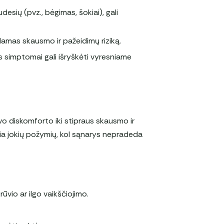
udesių (pvz., bėgimas, šokiai), gali
damas skausmo ir pažeidimų riziką.
jos simptomai gali išryškėti vyresniame
gvo diskomforto iki stipraus skausmo ir
lia jokių požymių, kol sąnarys nepradeda
ūvio ar ilgo vaikščiojimo.