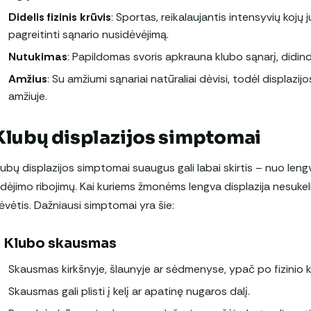
Didelis fizinis krūvis
: Sportas, reikalaujantis intensyvių kojų j
pagreitinti sąnario nusidėvėjimą.
Nutukimas
: Papildomas svoris apkrauna klubo sąnarį, didin
Amžius
: Su amžiumi sąnariai natūraliai dėvisi, todėl displazi
amžiuje.
Klubų displazijos simptomai
lubų displazijos simptomai suaugus gali labai skirtis – nuo len
udėjimo ribojimų. Kai kuriems žmonėms lengva displazija nesuke
ėvėtis. Dažniausi simptomai yra šie:
. Klubo skausmas
Skausmas kirkšnyje, šlaunyje ar sėdmenyse, ypač po fizinio kr
Skausmas gali plisti į kelį ar apatinę nugaros dalį.