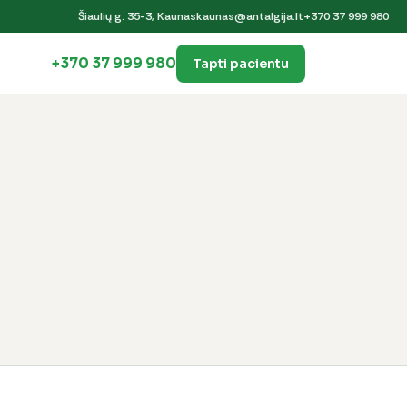
Šiaulių g. 35-3, Kaunas
kaunas@antalgija.lt
+370 37 999 980
+370 37 999 980
Tapti pacientu