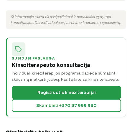
Ši informacija skirta tik susipažinimui ir nepakeičia gydytojo
konsultacijos. Dėl individualaus įvertinimo kreipkitės į specialistą.
SUSIJUSI PASLAUGA
Kineziterapeuto konsultacija
Individuali kineziterapijos programa padeda sumažinti
skausmą ir atkurti judesį. Pasitarkite su kineziterapeutu.
Registruotis kineziterapijai
Skambinti +370 37 999 980