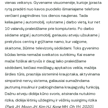
vienas veiksnys. Gyvename visuomenėje, kurioje įprasta
rytą pradėti nuo kavos puodelio išmaniajame telefone
verčiant pagrindines tos dienos naujienas. Tada
keliaujame į automobilį, vykstame į darbo vietą, kur net
10 valandų praleidžiame prie kompiuterio. Po darbo
sėdame atgal į automobilį, geriausiu atveju užsukame į
prekybos centrą ir grįžtame namo, kur valgome,
skaitome, žiūrime televizorių sėdėdami. Toks gyvenimo
būdas lemia nemažai sveikatos sutrikimų. Kai esame
mažai fiziškai aktyvūs ir daug laiko praleidžiame
sėdėdami, keičiasi medžiagų apykaitos veikla, mažėja
širdies tūris, prastėja sisteminė kraujotaka, aktyvinama
simpatinė nervų sistema, galiausiai sumažindama
jautrumą insulinui ir pablogindama kraujagyslių funkciją.
Dažnu atveju didėja kūno svoris, atsiranda nutukimo
rizika, didėja lėtinių uždegimų ir vėžinių susirgimų rizika
(Park JH, Moon JH, Kim HJ, Kong MH, Oh YH, 2020).