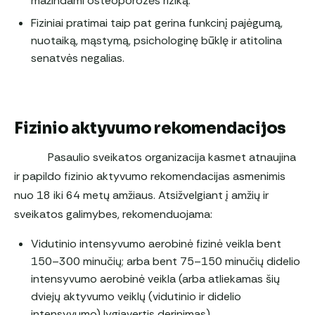
mažindami osteoporozės riziką.
Fiziniai pratimai taip pat gerina funkcinį pajėgumą,
nuotaiką, mąstymą, psichologinę būklę ir atitolina
senatvės negalias.
Fizinio aktyvumo rekomendacijos
Pasaulio sveikatos organizacija kasmet atnaujina
ir papildo fizinio aktyvumo rekomendacijas asmenimis
nuo 18 iki 64 metų amžiaus. Atsižvelgiant į amžių ir
sveikatos galimybes, rekomenduojama:
Vidutinio intensyvumo aerobinė fizinė veikla bent
150–300 minučių; arba bent 75–150 minučių didelio
intensyvumo aerobinė veikla (arba atliekamas šių
dviejų aktyvumo veiklų (vidutinio ir didelio
intensyvumo) lygiavertis derinimas).