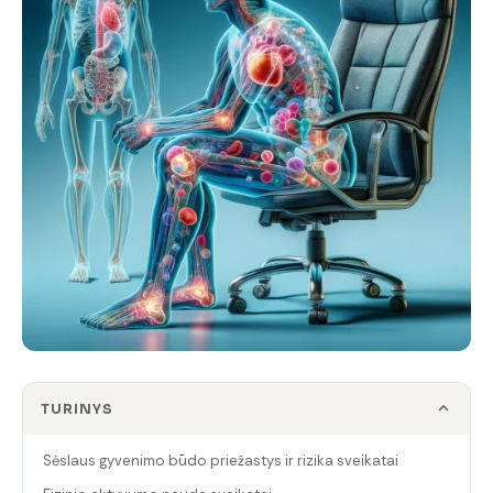
TURINYS
Sėslaus gyvenimo būdo priežastys ir rizika sveikatai