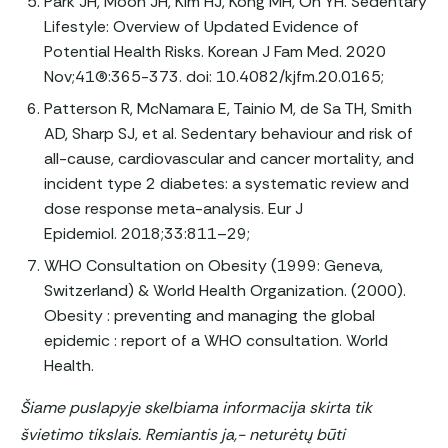
Park JH, Moon JH, Kim HJ, Kong MH, Oh YH. Sedentary
Lifestyle: Overview of Updated Evidence of
Potential Health Risks. Korean J Fam Med. 2020
Nov;41(6):365-373. doi: 10.4082/kjfm.20.0165;
Patterson R, McNamara E, Tainio M, de Sa TH, Smith
AD, Sharp SJ, et al. Sedentary behaviour and risk of
all-cause, cardiovascular and cancer mortality, and
incident type 2 diabetes: a systematic review and
dose response meta-analysis. Eur J
Epidemiol. 2018;33:811–29;
WHO Consultation on Obesity (1999: Geneva,
Switzerland) & World Health Organization. (2000).
Obesity : preventing and managing the global
epidemic : report of a WHO consultation. World
Health.
Šiame puslapyje skelbiama informacija skirta tik
švietimo tikslais. Remiantis ja,- neturėtų būti