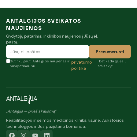
ANTALGIJOS SVEIKATOS
NAUJIENOS
Gydytojų patarimai ir klinikos naujienos į Jūsų el.
paštą.
Prenumeruoti
Sutinku gauti Antalgijos naujienas ir
. Bet kada galėsiu
privatumo
susipažinau su
atsisakyti.
politika
„Antalgija — prieš skausmą"
Reabilitacijos ir šeimos medicinos klinika Kaune. Aukštosios
technologijos ir Jus pažįstanti komanda.