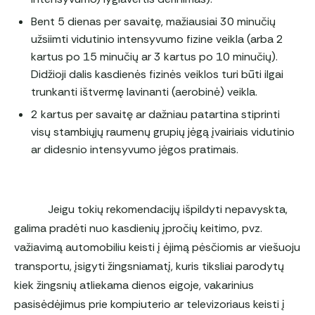
Bent 5 dienas per savaitę, mažiausiai 30 minučių
užsiimti vidutinio intensyvumo fizine veikla (arba 2
kartus po 15 minučių ar 3 kartus po 10 minučių).
Didžioji dalis kasdienės fizinės veiklos turi būti ilgai
trunkanti ištvermę lavinanti (aerobinė) veikla.
2 kartus per savaitę ar dažniau patartina stiprinti
visų stambiųjų raumenų grupių jėgą įvairiais vidutinio
ar didesnio intensyvumo jėgos pratimais.
Jeigu tokių rekomendacijų išpildyti nepavyskta,
galima pradėti nuo kasdienių įpročių keitimo, pvz.
važiavimą automobiliu keisti į ėjimą pėsčiomis ar viešuoju
transportu, įsigyti žingsniamatį, kuris tiksliai parodytų
kiek žingsnių atliekama dienos eigoje, vakarinius
pasisėdėjimus prie kompiuterio ar televizoriaus keisti į