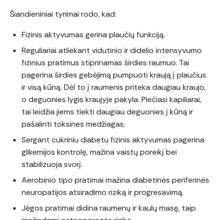
Šiandieniniai tyrimai rodo, kad:
Fizinis aktyvumas gerina plaučių funkciją.
Reguliariai atliekant vidutinio ir didelio intensyvumo
fizinius pratimus stiprinamas širdies raumuo. Tai
pagerina širdies gebėjimą pumpuoti kraują į plaučius
ir visą kūną. Dėl to į raumenis priteka daugiau kraujo,
o deguonies lygis kraujyje pakyla. Plečiasi kapiliarai,
tai leidžia jiems tiekti daugiau deguonies į kūną ir
pašalinti toksines medžiagas.
Sergant cukriniu diabetu fizinis aktyvumas pagerina
glikemijos kontrolę, mažina vaistų poreikį bei
stabilizuoja svorį.
Aerobinio tipo pratimai mažina diabetinės periferinės
neuropatijos atsiradimo riziką ir progresavimą.
Jėgos pratimai didina raumenų ir kaulų masę, taip