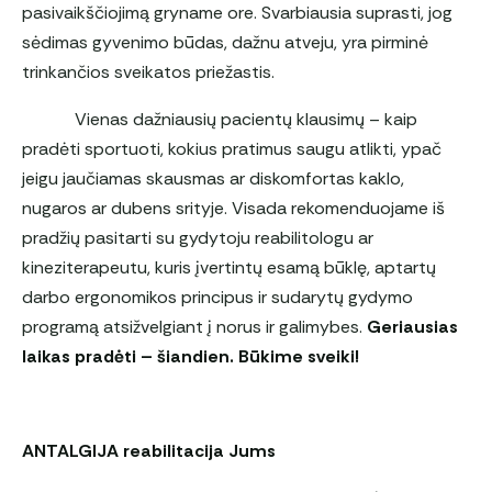
pasivaikščiojimą gryname ore. Svarbiausia suprasti, jog
sėdimas gyvenimo būdas, dažnu atveju, yra pirminė
trinkančios sveikatos priežastis.
Vienas dažniausių pacientų klausimų – kaip
pradėti sportuoti, kokius pratimus saugu atlikti, ypač
jeigu jaučiamas skausmas ar diskomfortas kaklo,
nugaros ar dubens srityje. Visada rekomenduojame iš
pradžių pasitarti su gydytoju reabilitologu ar
kineziterapeutu, kuris įvertintų esamą būklę, aptartų
darbo ergonomikos principus ir sudarytų gydymo
programą atsižvelgiant į norus ir galimybes.
Geriausias
laikas pradėti – šiandien. Būkime sveiki!
ANTALGIJA reabilitacija Jums