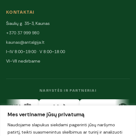
KONTAKTAI
Šiaulių g. 35-3, Kaunas
+370 37 999 980
kaunas@antalgija.lt
I–IV 8:00–19:00 · V 8:00–18:00
VI–VII nedirbame
NARYSTĖS IR PARTNERIAI
Mes vertiname jūsų privatumą
Naudojame slapukus siekdami pagerinti jūsų naršymo
patirtį, teikti suasmenintus skelbimus ar turinį ir analizuoti