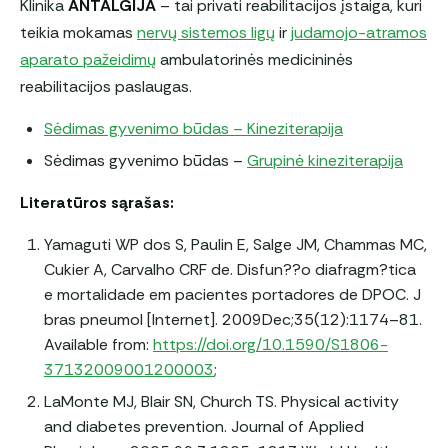
Klinika
ANTALGIJA
– tai privati reabilitacijos įstaiga, kuri
teikia mokamas
nervų sistemos ligų
ir
judamojo-atramos
aparato pažeidimų
ambulatorinės medicininės
reabilitacijos paslaugas.
Sėdimas gyvenimo būdas – Kineziterapija
Sėdimas gyvenimo būdas –
Grupinė kineziterapija
Literatūros sąrašas:
Yamaguti WP dos S, Paulin E, Salge JM, Chammas MC,
Cukier A, Carvalho CRF de. Disfun??o diafragm?tica
e mortalidade em pacientes portadores de DPOC. J
bras pneumol [Internet]. 2009Dec;35(12):1174–81.
Available from:
https://doi.org/10.1590/S1806-
37132009001200003
;
LaMonte MJ, Blair SN, Church TS. Physical activity
and diabetes prevention. Journal of Applied