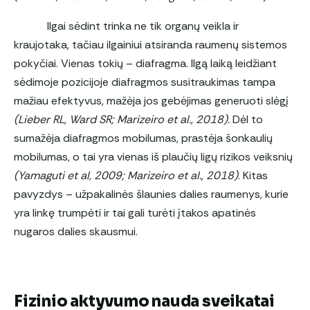
Ilgai sėdint trinka ne tik organų veikla ir
kraujotaka, tačiau ilgainiui atsiranda raumenų sistemos
pokyčiai. Vienas tokių – diafragma. Ilgą laiką leidžiant
sėdimoje pozicijoje diafragmos susitraukimas tampa
mažiau efektyvus, mažėja jos gebėjimas generuoti slėgį
(Lieber RL, Ward SR; Marizeiro et al., 2018).
Dėl to
sumažėja diafragmos mobilumas, prastėja šonkaulių
mobilumas, o tai yra vienas iš plaučių ligų rizikos veiksnių
(Yamaguti et al, 2009; Marizeiro et al., 2018)
. Kitas
pavyzdys – užpakalinės šlaunies dalies raumenys, kurie
yra linkę trumpėti ir tai gali turėti įtakos apatinės
nugaros dalies skausmui.
Fizinio aktyvumo nauda sveikatai