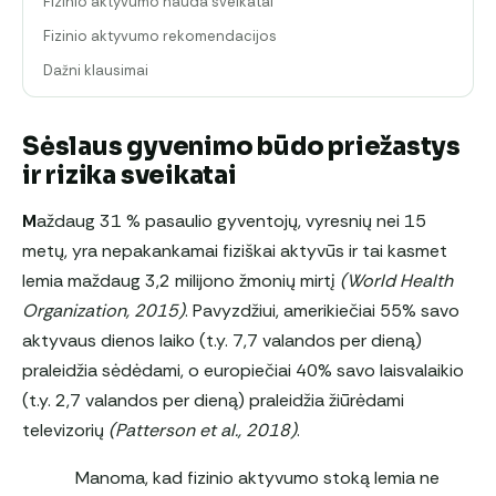
Fizinio aktyvumo nauda sveikatai
Fizinio aktyvumo rekomendacijos
Dažni klausimai
Sėslaus gyvenimo būdo priežastys
ir rizika sveikatai
M
aždaug 31 % pasaulio gyventojų, vyresnių nei 15
metų, yra nepakankamai fiziškai aktyvūs ir tai kasmet
lemia maždaug 3,2 milijono žmonių mirtį
(World Health
Organization, 2015)
. Pavyzdžiui, amerikiečiai 55% savo
aktyvaus dienos laiko (t.y. 7,7 valandos per dieną)
praleidžia sėdėdami, o europiečiai 40% savo laisvalaikio
(t.y. 2,7 valandos per dieną) praleidžia žiūrėdami
televizorių
(Patterson et al., 2018)
.
Manoma, kad fizinio aktyvumo stoką lemia ne