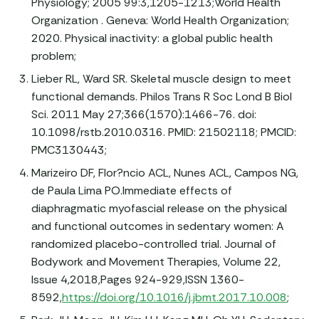
Physiology; 2005 99:3,1205-1213;World Health
Organization . Geneva: World Health Organization;
2020. Physical inactivity: a global public health
problem;
Lieber RL, Ward SR. Skeletal muscle design to meet
functional demands. Philos Trans R Soc Lond B Biol
Sci. 2011 May 27;366(1570):1466-76. doi:
10.1098/rstb.2010.0316. PMID: 21502118; PMCID:
PMC3130443;
Marizeiro DF, Flor?ncio ACL, Nunes ACL, Campos NG,
de Paula Lima PO.Immediate effects of
diaphragmatic myofascial release on the physical
and functional outcomes in sedentary women: A
randomized placebo-controlled trial. Journal of
Bodywork and Movement Therapies, Volume 22,
Issue 4,2018,Pages 924-929,ISSN 1360-
8592,
https://doi.org/10.1016/j.jbmt.2017.10.008
;