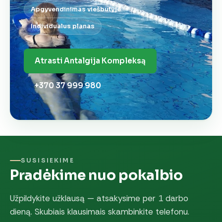
Apgyvendinimas viešbutyje
Individualus planas
Atrasti Antalgija Kompleksą
+370 37 999 980
SUSISIEKIME
Pradėkime nuo pokalbio
Užpildykite užklausą — atsakysime per 1 darbo
dieną. Skubiais klausimais skambinkite telefonu.