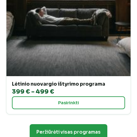
Lėtinio nuovargio ištyrimo programa
Price
399
€
–
499
€
range:
Pasirinkti
399 €
through
499 €
Peržiūrėti visas programas