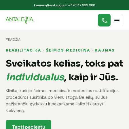
kaunas@antalgija.lt
+370 37 999 980
PRADŽIA
REABILITACIJA · ŠEIMOS MEDICINA · KAUNAS
Sveikatos kelias, toks pat
individualus
, kaip ir Jūs.
Klinika, kurioje šeimos medicina ir modernios reabilitacijos
procedūros susitinka po vienu stogu. Be eilių, su Jus
pažįstančiu gydytoju ir pakankamai laiko išklausyti
kiekvieną.
Tapti pacientu