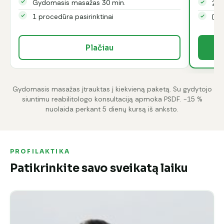
Gydomasis masažas 30 min.
2 p
1 procedūra pasirinktinai
Dov
Plačiau
Gydomasis masažas įtrauktas į kiekvieną paketą. Su gydytojo
siuntimu reabilitologo konsultaciją apmoka PSDF. −15 %
nuolaida perkant 5 dienų kursą iš anksto.
PROFILAKTIKA
Patikrinkite savo sveikatą laiku