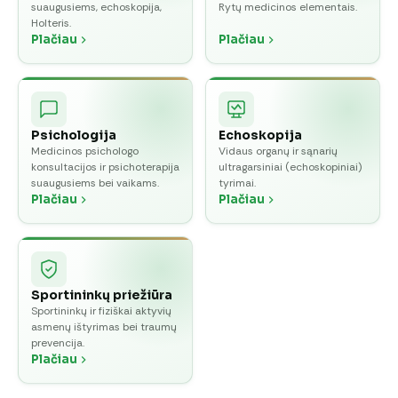
suaugusiems, echoskopija,
Rytų medicinos elementais.
Holteris.
Plačiau
Plačiau
Psichologija
Echoskopija
Medicinos psichologo
Vidaus organų ir sąnarių
konsultacijos ir psichoterapija
ultragarsiniai (echoskopiniai)
suaugusiems bei vaikams.
tyrimai.
Plačiau
Plačiau
Sportininkų priežiūra
Sportininkų ir fiziškai aktyvių
asmenų ištyrimas bei traumų
prevencija.
Plačiau