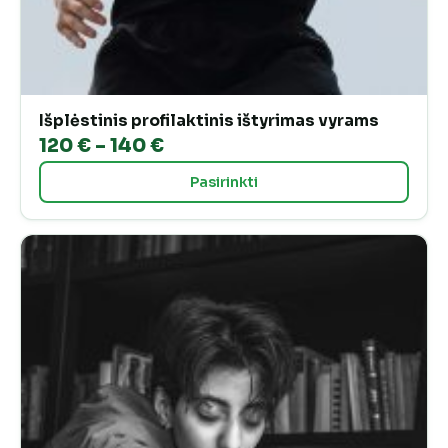
Išplėstinis profilaktinis ištyrimas vyrams
Price
120
€
–
140
€
range:
Pasirinkti
120 €
through
140 €