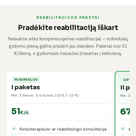
REABILITACIJOS PAKETAI
Pradėkite reabilitaciją iškart
Nelaukite eilės kompensuojamai reabilitacijai – individualų
gydymo planą galite pradėti jau šiandien. Paketai nuo 51
€/dieną, o gydomasis masažas įtrauktas į kiekvieną.
MINIMALUS
OPTI
I paketas
II pa
Min. 3 dienos · 5 d. kursas 216 € (−15 %)
Min. 3 di
51
67
€/d.
€/
Kineziterapeuto ar reabilitologo konsultacija
Kon