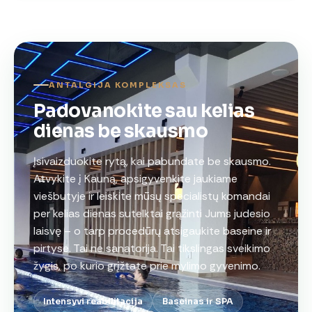
ANTALGIJA KOMPLEKSAS
Padovanokite sau kelias
dienas be skausmo
Įsivaizduokite rytą, kai pabundate be skausmo.
Atvykite į Kauną, apsigyvenkite jaukiame
viešbutyje ir leiskite mūsų specialistų komandai
per kelias dienas sutelktai grąžinti Jums judesio
laisvę – o tarp procedūrų atsigaukite baseine ir
pirtyse. Tai ne sanatorija. Tai tikslingas sveikimo
žygis, po kurio grįžtate prie mylimo gyvenimo.
Intensyvi reabilitacija
Baseinas ir SPA