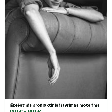
Išplėstinis profilaktinis ištyrimas moterims
Price
120
€
–
140
€