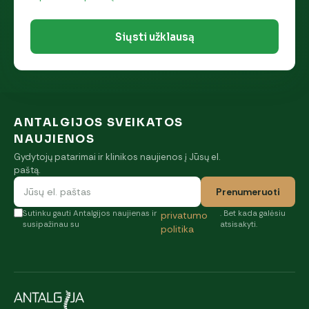
Siųsti užklausą
ANTALGIJOS SVEIKATOS
NAUJIENOS
Gydytojų patarimai ir klinikos naujienos į Jūsų el.
paštą.
Prenumeruoti
Sutinku gauti Antalgijos naujienas ir
. Bet kada galėsiu
privatumo
susipažinau su
atsisakyti.
politika