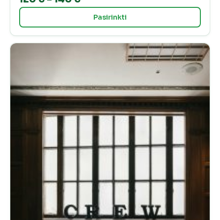
range:
Pasirinkti
120 €
through
140 €