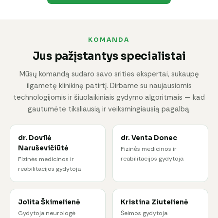
KOMANDA
Jus pažįstantys specialistai
Mūsų komandą sudaro savo srities ekspertai, sukaupę
ilgametę klinikinę patirtį. Dirbame su naujausiomis
technologijomis ir šiuolaikiniais gydymo algoritmais — kad
gautumėte tiksliausią ir veiksmingiausią pagalbą.
dr. Dovilė
dr. Venta Donec
Naruševičiūtė
Fizinės medicinos ir
reabilitacijos gydytoja
Fizinės medicinos ir
reabilitacijos gydytoja
Jolita Škimelienė
Kristina Ziutelienė
Gydytoja neurologė
Šeimos gydytoja