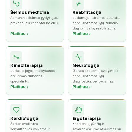
Šeimos medicina
Reabilitacija
Asmeninis šeimos gydytojas,
Judamojo–atramos aparato,
prevencija ir receptai be eilių.
nervų sistemos ligų, dubens
dugno ir vaikų reabilitacija.
Plačiau
Plačiau
Kineziterapija
Neurologija
Judesio, jėgos ir laikysenos
Galvos skausmų, svaigimo ir
atkūrimas dirbant su
nervų sistemos ligų
specialistu.
diagnostika bei gydymas.
Plačiau
Plačiau
Kardiologija
Ergoterapija
Širdies sveikatos
Kasdienių įgūdžių ir
konsultacijos vaikams ir
savarankiškumo atkūrimas su