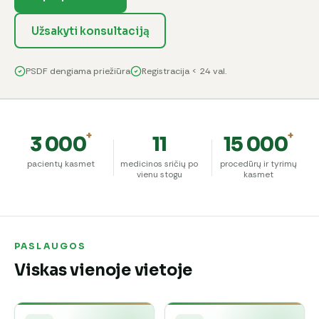
Užsakyti konsultaciją
PSDF dengiama priežiūra
Registracija < 24 val.
+
+
3 000
11
15 000
pacientų kasmet
medicinos sričių po
procedūrų ir tyrimų
vienu stogu
kasmet
PASLAUGOS
Viskas vienoje vietoje