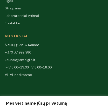
Ligos
Straipsniai
Laboratoriniai tyrimai
Kontaktai
KONTAKTAI
Šiaulių g. 35-3, Kaunas
+370 37 999 980
kaunas@antalgija.lt
I–IV 8:00–19:00 · V 8:00–18:00
VI–VII nedirbame
NARYSTĖS IR PARTNERIAI
Mes vertiname jūsų privatumą