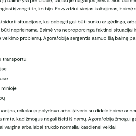
d jų baimė yra per didelė, tačiau jie negali jos įveikti. Šios baim
giasi išvengti to, ko bijo. Pavyzdžiui, viešas kalbėjimas, baimė 
tsidurti situacijose, kai pabėgti gali būti sunku ar gėdinga, arb
ūti neprieinama. Baimė yra neproporcinga faktinei situacijai i
lia veikimo problemų. Agorafobija sergantis asmuo šią baimę pat
u transportu
ėse
tose
i minioje
ibų
uacijos, reikalauja palydovo arba ištveria su didele baime ar 
ia rimta, kad žmogus negali išeiti iš namų. Agorafobija žmogui g
iai vargina arba labai trukdo normaliai kasdienei veiklai.