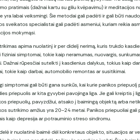
mo pratimais (dažnai kartu su giliu kvėpavimu) ir meditacijos
e yra labai veiksmingi. Šie metodai gali padėti ir gali būti naud
 sveikatos specialistai gali padėti asmeniui, kuriam reikia asm
acijos mokymąsi.
kimas apima nuolatinį ir per didelį nerimą, kuris trukdo kasdieni
ėti fiziniai simptomai, tokie kaip neramumas, nuovargis, sunkum
. Dažnai rūpesčiai sutelkti į kasdienius dalykus, tokius kaip d
ai, tokie kaip darbai, automobilio remontas ar susitikimai.
i simptomai gali būti gana sunkūs, kai kurie panikos priepuolį 
dies priepuolis ar kita gyvybei pavojinga liga. Jie gali kreiptis į
ikos priepuolių, pavyzdžiui, atsako į baimingą objektą arba net
ikos sutrikimo amžius yra 20–24 metai. Panikos priepuoliai gali p
iais kaip depresija ar potrauminio streso sindromu.
idelė ir nuolatinė baimė dėl konkretaus objekto, situacijos ar ve