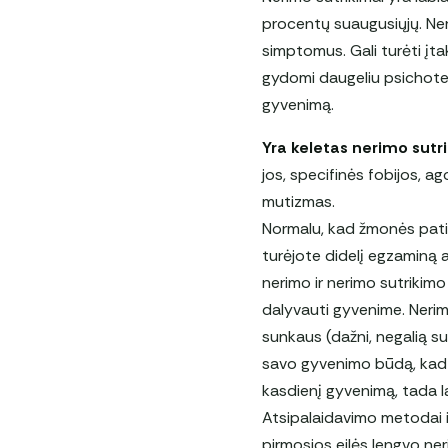
procentų suaugusiųjų. Neri
simptomus. Gali turėti įt
gydomi daugeliu psichot
gyvenimą.
Yra keletas nerimo sutri
jos, specifinės fobijos, ag
mutizmas.
Normalu, kad žmonės patiri
turėjote didelį egzaminą a
nerimo ir nerimo sutrikimo
dalyvauti gyvenime. Nerima
sunkaus (dažni, negalią su
savo gyvenimo būdą, kad pr
kasdienį gyvenimą, tada l
Atsipalaidavimo metodai ir
pirmosios eilės lengvo neri