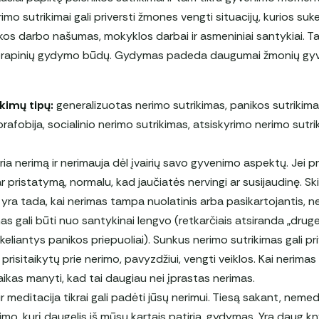
mo sutrikimai gali priversti žmones vengti situacijų, kurios suke
akos darbo našumas, mokyklos darbai ir asmeniniai santykiai. Ta
erapinių gydymo būdų. Gydymas padeda daugumai žmonių gyv
kimų tipų:
generalizuotas nerimo sutrikimas, panikos sutrikim
orafobija, socialinio nerimo sutrikimas, atsiskyrimo nerimo sutri
a nerimą ir nerimauja dėl įvairių savo gyvenimo aspektų. Jei pr
r pristatymą, normalu, kad jaučiatės nervingi ar susijaudinę. 
 yra tada, kai nerimas tampa nuolatinis arba pasikartojantis, ne
s gali būti nuo santykinai lengvo (retkarčiais atsiranda „drugeli
keliantys panikos priepuoliai). Sunkus nerimo sutrikimas gali pr
isitaikytų prie nerimo, pavyzdžiui, vengti veiklos. Kai nerimas
aikas manyti, kad tai daugiau nei įprastas nerimas.
 meditacija tikrai gali padėti jūsų nerimui. Tiesą sakant, nemed
mo, kurį daugelis iš mūsų kartais patiria, gydymas. Yra daug knyg