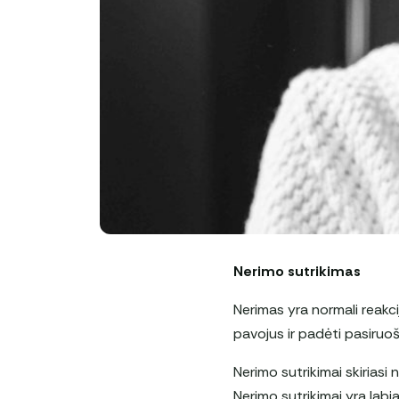
Nerimo sutrikimas
Nerimas yra normali reakcij
pavojus ir padėti pasiruoš
Nerimo sutrikimai skiriasi
Nerimo sutrikimai yra labi