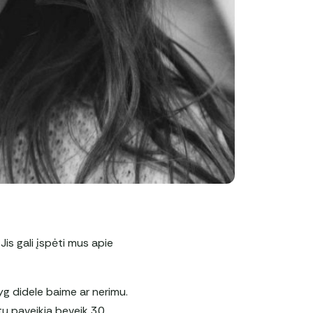
 Jis gali įspėti mus apie
yg didele baime ar nerimu.
ntu paveikia beveik 30