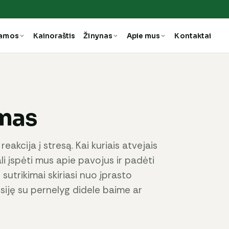
ramos
Kainoraštis
Žinynas
Apie mus
Kontaktai
imas
akcija į stresą. Kai kuriais atvejais
ali įspėti mus apie pavojus ir padėti
sutrikimai skiriasi nuo įprasto
siję su pernelyg didele baime ar