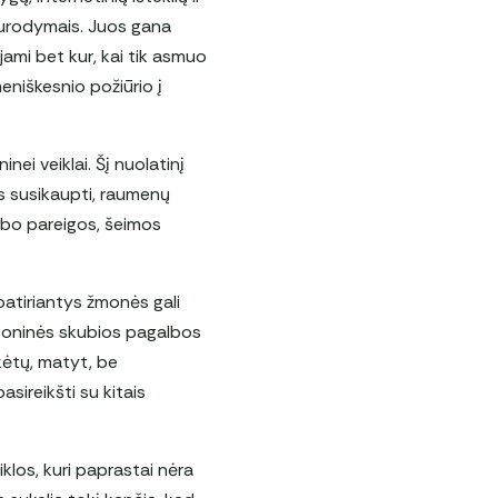
 nurodymais. Juos gana
ojami bet kur, kai tik asmuo
eniškesnio požiūrio į
nei veiklai. Šį nuolatinį
as susikaupti, raumenų
arbo pareigos, šeimos
patiriantys žmonės gali
 ligoninės skubios pagalbos
ikėtų, matyt, be
asireikšti su kitais
iklos, kuri paprastai nėra