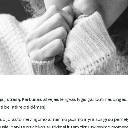
a į stresą. Kai kuriais atvejais lengvas lygis gali būti naudingas.
ti bei atkreipti dėmesį.
 nuo įprasto nervingumo ar nerimo jausmo ir yra susiję su pernel
ausiai paplitę psichikos sutrikimai ir tam tikru gyvenimo mome