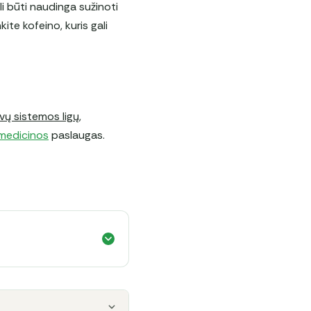
ali būti naudinga sužinoti
ite kofeino, kuris gali
vų sistemos ligų,
medicinos
paslaugas.