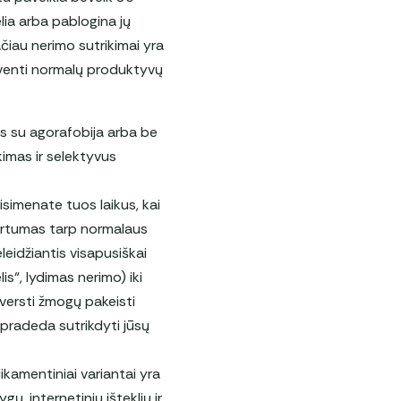
lia arba pablogina jų
čiau nerimo sutrikimai yra
enti normalų produktyvų
as su agorafobija arba be
kimas ir selektyvus
isimenate tuos laikus, kai
Skirtumas tarp normalaus
leidžiantis visapusiškai
s“, lydimas nerimo) iki
iversti žmogų pakeisti
 pradeda sutrikdyti jūsų
ikamentiniai variantai yra
ų, internetinių išteklių ir