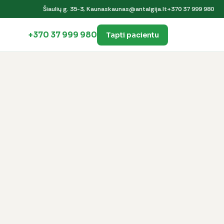
Šiaulių g. 35-3, Kaunas
kaunas@antalgija.lt
+370 37 999 980
+370 37 999 980
Tapti pacientu