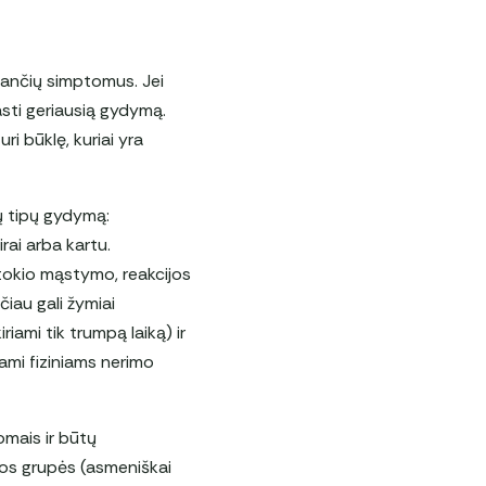
liančių simptomus. Jei
asti geriausią gydymą.
ri būklę, kuriai yra
jų tipų gydymą:
rai arba kartu.
kitokio mąstymo, reakcijos
čiau gali žymiai
iami tik trumpą laiką) ir
ami fiziniams nerimo
omais ir būtų
mos grupės (asmeniškai