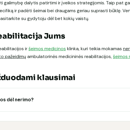
ti galimybę dalytis patirtimi ir įveikos strategijomis. Taip pat g
cifiką ir padėti šeimai bei draugams geriau suprasti būklę. Venk
asitarkite su gydytoju dėl bet kokių vaistų.
abilitacija Jums
eabilitacijos ir
šeimos medicinos
klinka, kuri teikia mokamas
ner
to pažeidimų
ambulatorinės medicininės reabilitacijos,
šeimos 
užduodami klausimai
bos dėl nerimo?