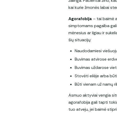
žalinga. Pacientai žino, ka
kai kurie žmonės labai sten
Agorafobija
– tai baimė a
simptomams pagalba gali b
mėnesius ar ilgiau ir suke
šių situacijų:
Naudodamiesi viešuoj
Buvimas atvirose erdv
Buvimas uždarose vie
Stovėti eilėje arba būt
Būti vienam už namų r
Asmuo aktyviai vengia sit
agorafobija gali tapti tok
tuo atveju, jei baimė stipr