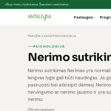
Šiuo metu nedirbame
· Šiandien nedirbame
Paslaugos
Prog
PRADŽIA
/
LIGOS
/
PSICHOLOGIJA
PSICHOLOGIJA
Nerimo sutrik
Nerimo sutrikimas Nerimas yra normali re
lengvas lygis gali būti naudingas. Jis g
pasiruošti bei atkreipti dėmesį. Nerimo 
nervingumo ar nerimo jausmo ir yra su
nerimu.
5 min skaitymo