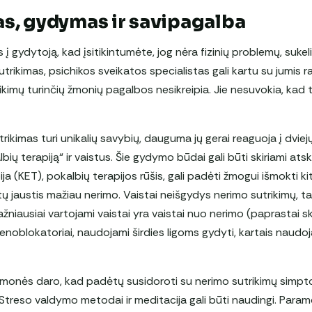
s, gydymas ir savipagalba
s į gydytoją, kad įsitikintumėte, jog nėra fizinių problemų, suke
rikimas, psichikos sveikatos specialistas gali kartu su jumis r
ikimų turinčių žmonių pagalbos nesikreipia. Jie nesuvokia, kad tu
rikimas turi unikalių savybių, dauguma jų gerai reaguoja į dvie
ių terapiją“ ir vaistus. Šie gydymo būdai gali būti skiriami atski
ija (KET), pokalbių terapijos rūšis, gali padėti žmogui išmokti 
ų jaustis mažiau nerimo. Vaistai neišgydys nerimo sutrikimų, ta
niausiai vartojami vaistai yra vaistai nuo nerimo (paprastai skir
enoblokatoriai, naudojami širdies ligoms gydyti, kartais naudoj
žmonės daro, kad padėtų susidoroti su nerimo sutrikimų simpt
treso valdymo metodai ir meditacija gali būti naudingi. Para