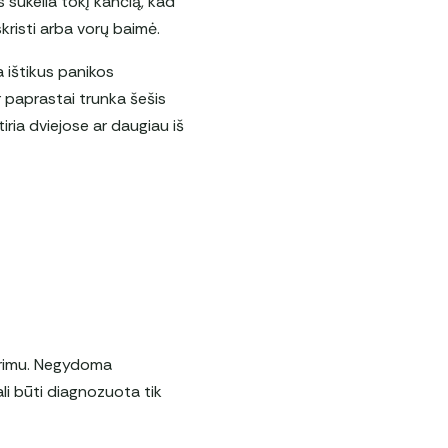
ės sukelia tokį kančią, kad
skristi arba vorų baimė.
a ištikus panikos
r paprastai trunka šešis
iria dviejose ar daugiau iš
nerimu. Negydoma
ali būti diagnozuota tik