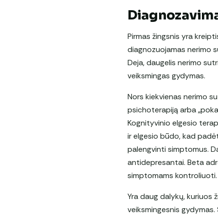
Diagnozavima
Pirmas žingsnis yra kreipti
diagnozuojamas nerimo sut
Deja, daugelis nerimo sutr
veiksmingas gydymas.
Nors kiekvienas nerimo sut
psichoterapiją arba „pokalb
Kognityvinio elgesio terap
ir elgesio būdo, kad padėt
palengvinti simptomus. Daž
antidepresantai. Beta adr
simptomams kontroliuoti.
Yra daug dalykų, kuriuos 
veiksmingesnis gydymas. S