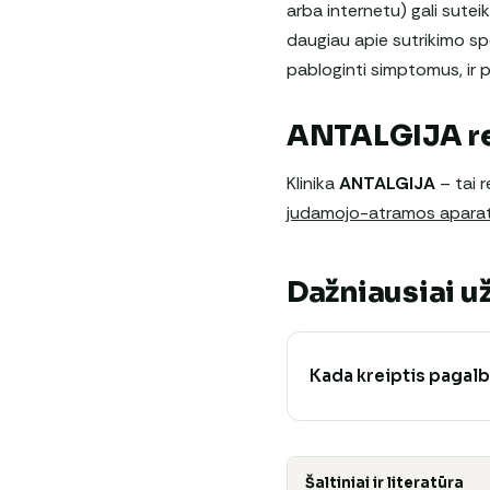
arba internetu) gali suteik
daugiau apie sutrikimo spe
pabloginti simptomus, ir p
ANTALGIJA re
Klinika
ANTALGIJA
– tai r
judamojo-atramos apara
Dažniausiai 
Kada kreiptis pagal
Šaltiniai ir literatūra