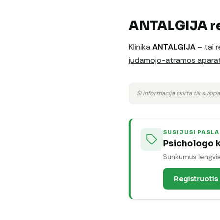
ANTALGIJA re
Klinika
ANTALGIJA
– tai r
judamojo-atramos apara
Ši informacija skirta tik susip
SUSIJUSI PASL
Psichologo k
Sunkumus lengviau 
Registruotis