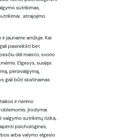
valgymo sutrikimas,
utrikimai, atrajojimo
 ir jauname amžiuje. Kai
ali pasireikšti bet
ūpesčiu dėl maisto, svorio
mėmis. Elgesys, susijęs
imą, persivalgymą,
sys gali būti skatinamas
taikos ir nerimo
 problemomis. Įrodymai
 valgymo sutrikimų rizika,
 apimti psichologines,
tybos arba valymo elgesio