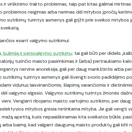
s ir virškinimo trakto problemas, taip pat kitas galimai mirtinas
io problemos neigimas arba nerimas dėl mitybos įpročių keitim
mo sutrikimų turintys asmenys gali grįžti prie sveikos mitybos įp
sveikatą.
jančios esant valgymo sutrikimui:
 bulimija ir persivalgymo sutrikimu,
tai gali būti per didelis „kal
i kalorijų turinčio maisto pasirinkimas ir (arba) pertraukiamo ka
rgantys nervine anoreksija, gali per daug mankštintis arba per 
mo sutrikimų turintys asmenys gali išvengti svorio padidėjimo po
ami vidurius laisvinančiomis, šlapimą varančiomis ir dietinėmi
ėl valgymo elgesio. Valgymo sutrikimų turintys žmonės dažnai
o vieni. Vengiant ribojamo maisto vartojimo sutrikimo, per daug
i selektyvios mitybos gresia netinkama mityba. Jie gali vengti 
ant mažą apetitą, kuris nepaaiškinamas kita sveikatos būkle, pas
 arba baimę, kad valgant daugumą maisto produktų gali kilti 