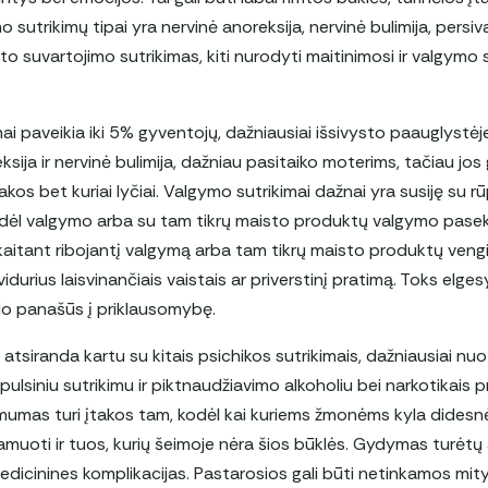
mo sutrikimų tipai yra nervinė anoreksija, nervinė bulimija, persi
to suvartojimo sutrikimas, kiti nurodyti maitinimosi ir valgymo s
ai paveikia iki 5% gyventojų, dažniausiai išsivysto paauglystėje
sija ir nervinė bulimija, dažniau pasitaiko moterims, tačiau jos g
takos bet kuriai lyčiai. Valgymo sutrikimai dažnai yra susiję su r
 dėl valgymo arba su tam tikrų maisto produktų valgymo pasek
skaitant ribojantį valgymą arba tam tikrų maisto produktų veng
durius laisvinančiais vaistais ar priverstinį pratimą. Toks elge
odo panašūs į priklausomybę.
atsiranda kartu su kitais psichikos sutrikimais, dažniausiai nuo
pulsiniu sutrikimu ir piktnaudžiavimo alkoholiu bei narkotikais
imumas turi įtakos tam, kodėl kai kuriems žmonėms kyla didesnė
 kamuoti ir tuos, kurių šeimoje nėra šios būklės. Gydymas turėtų
 medicinines komplikacijas. Pastarosios gali būti netinkamos mi