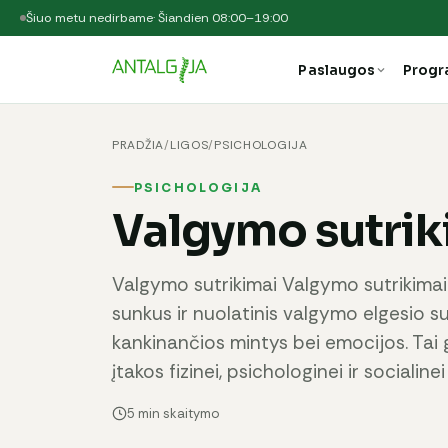
Šiuo metu nedirbame
· Šiandien 08:00–19:00
Paslaugos
Prog
PRADŽIA
/
LIGOS
/
PSICHOLOGIJA
PSICHOLOGIJA
Valgymo sutrik
Valgymo sutrikimai Valgymo sutrikimai
sunkus ir nuolatinis valgymo elgesio sut
kankinančios mintys bei emocijos. Tai ga
įtakos fizinei, psichologinei ir socialinei
5 min skaitymo