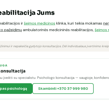
abilitacija Jums
eabilitacijos ir
šeimos medicinos
klinka, kuri teikia mokamas
ner
to pažeidimų
ambulatorinės medicininės reabilitacijos,
šeimos 
ažinimui ir nepakeičia gydytojo konsultacijos. Dėl individualaus įvertinimo kreipk
AUGA
onsultacija
įveikti su specialistu. Psichologo konsultacija — saugioje, konfidenci
 pas psichologą
Skambinti +370 37 999 980