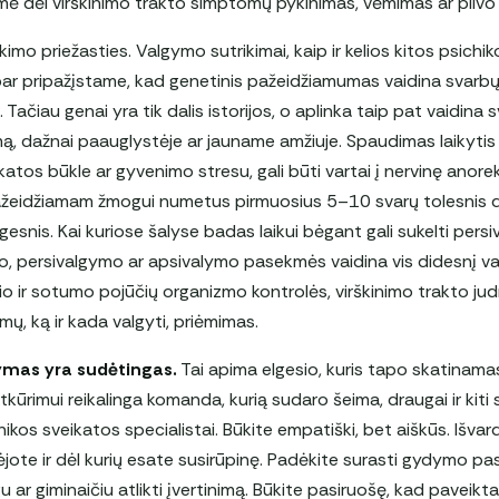
imė dėl virškinimo trakto simptomų pykinimas, vėmimas ar pilv
imo priežasties. Valgymo sutrikimai, kaip ir kelios kitos psichik
bar pripažįstame, kad genetinis pažeidžiamumas vaidina svarbų
. Tačiau genai yra tik dalis istorijos, o aplinka taip pat vaidin
mą, dažnai paauglystėje ar jauname amžiuje. Spaudimas laikytis
katos būkle ar gyvenimo stresu, gali būti vartai į nervinę anoreks
ažeidžiamam žmogui numetus pirmuosius 5–10 svarų tolesnis 
ngesnis. Kai kuriose šalyse badas laikui bėgant gali sukelti per
mo, persivalgymo ar apsivalymo pasekmės vaidina vis didesnį v
kio ir sotumo pojūčių organizmo kontrolės, virškinimo trakto j
mų, ką ir kada valgyti, priėmimas.
mas yra sudėtingas.
Tai apima elgesio, kuris tapo skatinamas
Atkūrimui reikalinga komanda, kurią sudaro šeima, draugai ir kiti 
hikos sveikatos specialistai. Būkite empatiški, bet aiškūs. Išva
ote ir dėl kurių esate susirūpinę. Padėkite surasti gydymo pasl
u ar giminaičiu atlikti įvertinimą. Būkite pasiruošę, kad paveikt