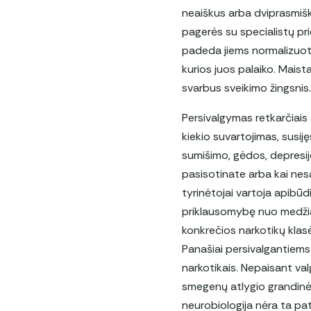
neaiškus arba dviprasmišk
pagerės su specialistų pri
padeda jiems normalizuoti
kurios juos palaiko. Maist
svarbus sveikimo žingsnis.
Persivalgymas retkarčiais 
kiekio suvartojimas, susij
sumišimo, gėdos, depresijo
pasisotinate arba kai nes
tyrinėtojai vartoja apibūd
priklausomybę nuo medžiag
konkrečios narkotikų klas
Panašiai persivalgantiems
narkotikais. Nepaisant v
smegenų atlygio grandinė
neurobiologija nėra ta pat