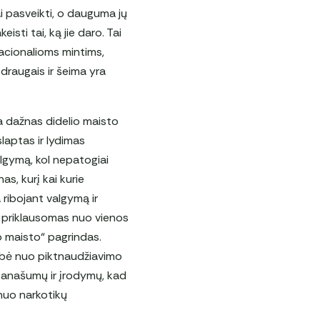
i pasveikti, o dauguma jų
sti tai, ką jie daro. Tai
racionalioms mintims,
 draugais ir šeima yra
ra dažnas didelio maisto
laptas ir lydimas
algymą, kol nepatogiai
s, kurį kai kurie
 ribojant valgymą ir
a priklausomas nuo vienos
o maisto“ pagrindas.
mybė nuo piktnaudžiavimo
panašumų ir įrodymų, kad
nuo narkotikų