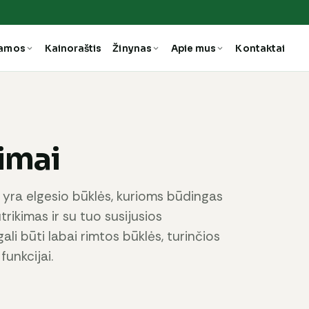
ramos
Kainoraštis
Žinynas
Apie mus
Kontaktai
imai
 yra elgesio būklės, kurioms būdingas
rikimas ir su tuo susijusios
li būti labai rimtos būklės, turinčios
 funkcijai.