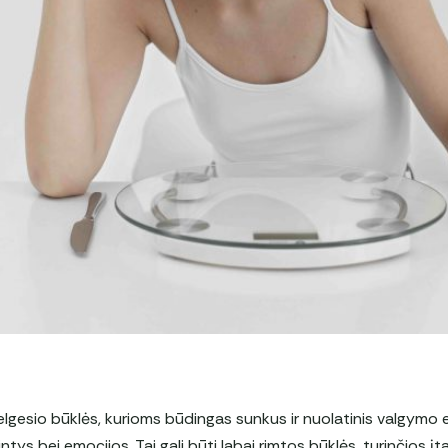
elgesio būklės, kurioms būdingas sunkus ir nuolatinis valgymo e
tys bei emocijos. Tai gali būti labai rimtos būklės, turinčios įtak