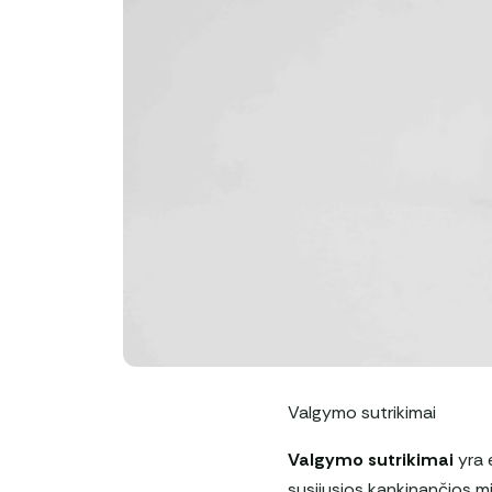
Valgymo sutrikimai
Valgymo sutrikimai
yra 
susijusios kankinančios min