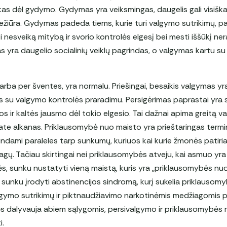
as dėl gydymo. Gydymas yra veiksmingas, daugelis gali visiška
ežiūra. Gydymas padeda tiems, kurie turi valgymo sutrikimų, pakei
 nesveiką mitybą ir svorio kontrolės elgesį bei mesti iššūkį ne
as yra daugelio socialinių veiklų pagrindas, o valgymas kartu su
arba per šventes, yra normalu. Priešingai, besaikis valgymas y
ęs su valgymo kontrolės praradimu. Persigėrimas paprastai yra s
s ir kaltės jausmo dėl tokio elgesio. Tai dažnai apima greitą v
ate alkanas. Priklausomybė nuo maisto yra prieštaringas termina
indami paraleles tarp sunkumų, kuriuos kai kurie žmonės patiria
ų. Tačiau skirtingai nei priklausomybės atveju, kai asmuo yr
ės, sunku nustatyti vieną maistą, kuris yra „priklausomybės nu
 sunku įrodyti abstinencijos sindromą, kurį sukelia priklauso
algymo sutrikimų ir piktnaudžiavimo narkotinėmis medžiagomis 
s dalyvauja abiem sąlygomis, persivalgymo ir priklausomybės 
i.