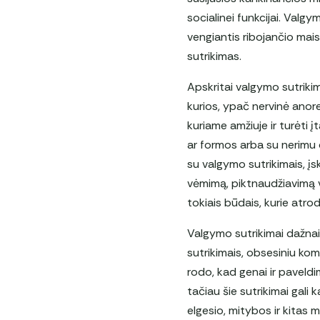
socialinei funkcijai. Valgy
vengiantis ribojančio mais
sutrikimas.
Apskritai valgymo sutrikim
kurios, ypač nervinė anorek
kuriame amžiuje ir turėti į
ar formos arba su nerimu
su valgymo sutrikimais, į
vėmimą, piktnaudžiavimą vi
tokiais būdais, kurie atr
Valgymo sutrikimai dažnai 
sutrikimais, obsesiniu kom
rodo, kad genai ir paveld
tačiau šie sutrikimai gali
elgesio, mitybos ir kitas