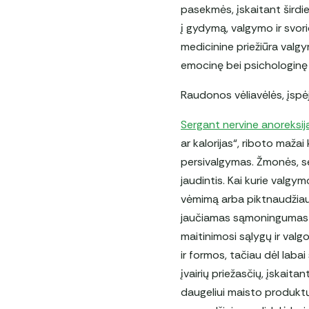
pasekmės, įskaitant širdie
į gydymą, valgymo ir svor
medicinine priežiūra valgy
emocinę bei psichologinę 
Raudonos vėliavėlės, įspė
Sergant nervine anoreksija,
ar kalorijas“, riboto maža
persivalgymas. Žmonės, se
jaudintis. Kai kurie valgy
vėmimą arba piktnaudžiaud
jaučiamas sąmoningumas d
maitinimosi sąlygų ir valg
ir formos, tačiau dėl laba
įvairių priežasčių, įskait
daugeliui maisto produktų