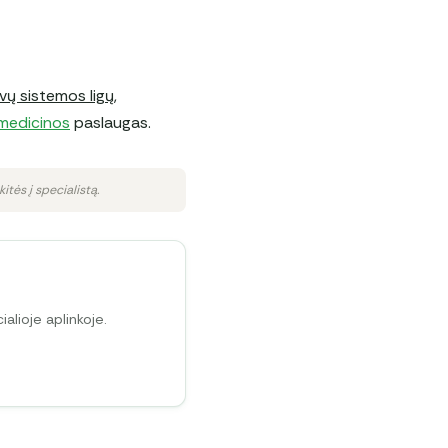
vų sistemos ligų,
medicinos
paslaugas.
itės į specialistą.
alioje aplinkoje.