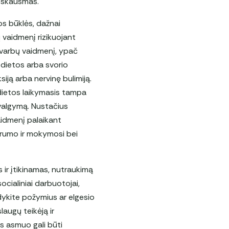
o skausmas.
os būklės, dažnai
 vaidmenį rizikuojant
a svarbų vaidmenį, ypač
 dietos arba svorio
iją arba nervinę bulimiją.
dietos laikymasis tampa
sivalgymą. Nustačius
aidmenį palaikant
udrumo ir mokymosi bei
 ir įtikinamas, nutraukimą
socialiniai darbuotojai,
rdykite požymius ar elgesio
augų teikėją ir
as asmuo gali būti