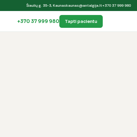
Šiaulių g. 35-3, Kaunas
kaunas@antalgija.lt
+370 37 999 980
+370 37 999 980
Tapti pacientu