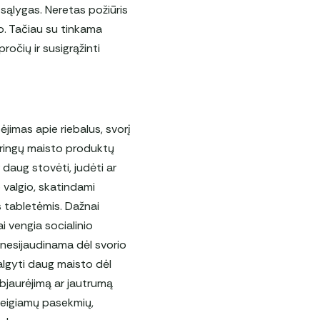
 sąlygas. Neretas požiūris
o. Tačiau su tinkama
ročių ir susigrąžinti
bėjimas apie riebalus, svorį
loringų maisto produktų
daug stovėti, judėti ar
 valgio, skatindami
s tabletėmis. Dažnai
 vengia socialinio
 nesijaudinama dėl svorio
valgyti daug maisto dėl
ibjaurėjimą ar jautrumą
neigiamų pasekmių,