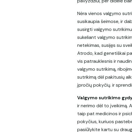
pavyzdžiui, per didelė ba
Nėra vienos valgymo sutrik
susikaupia šeimose, ir da
susirgti valgymo sutrikimu
sukeliant valgymo sutriki
netekimas, susijęs su svei
Atrodo, kad genetiškai p
vis patrauklesnis ir naudi
valgymo sutrikimą, riboji
sutrikimą dėl pakitusių al
įpročių pokyčių. ir sprendi
Valgymo sutrikimo gydy
ir nerimo dėl to įveikimą. 
taip pat medicinos ir psic
pokyčius, kuriuos pastebėj
pasiūlykite kartu su draug