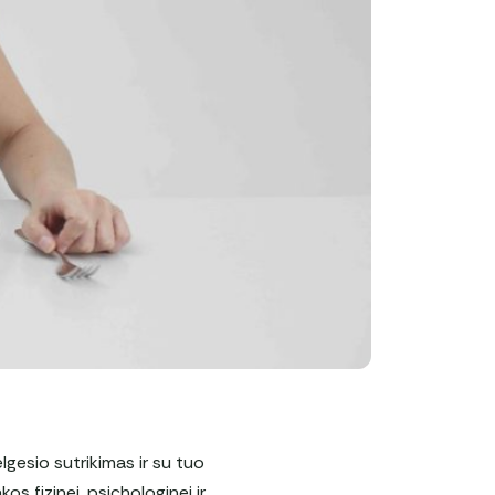
lgesio sutrikimas ir su tuo
os fizinei, psichologinei ir