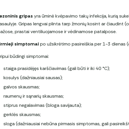
ezoninis gripas
yra ūminė kvėpavimo takų infekcija, kurią sukeli
asaulyje. Gripas lengvai plinta tarp žmonių kosint ar čiaudint (or
ažose, prastai ventiliuojamose ir vėdinamose patalpose.
irmieji simptomai
po užsikrėtimo pasireiškia per 1-3 dienas (
ripui būdingi simptomai:
staiga prasidėjęs karščiavimas (gali būti ir iki 40 °C);
kosulys (dažniausiai sausas);
galvos skausmas;
raumenų ir sąnarių skausmas;
stiprus negalavimas (bloga savijauta);
gerklės skausmas;
sloga (dažniausiai nebūna pirmasis simptomas, gali pasireikš