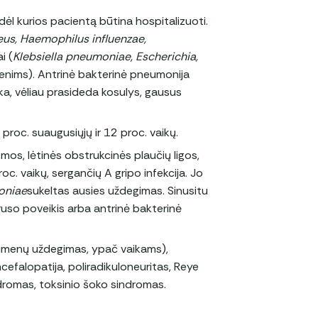
 dėl kurios pacientą būtina hospitalizuoti.
us, Haemophilus influenzae,
i (
Klebsiella pneumoniae, Escherichia,
enims). Antrinė bakterinė pneumonija
ika, vėliau prasideda kosulys, gausus
roc. suaugusiųjų ir 12 proc. vaikų.
os, lėtinės obstrukcinės plaučių ligos,
. vaikų, sergančių A gripo infekcija. Jo
oniae
sukeltas ausies uždegimas. Sinusitu
viruso poveikis arba antrinė bakterinė
raumenų uždegimas, ypač vaikams),
ncefalopatija, poliradikuloneuritas, Reye
ndromas, toksinio šoko sindromas.