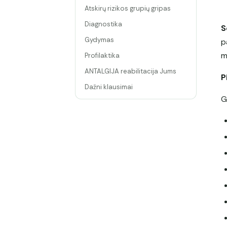
Atskirų rizikos grupių gripas
Diagnostika
S
Gydymas
p
m
Profilaktika
ANTALGIJA reabilitacija Jums
P
Dažni klausimai
G