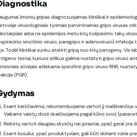
Diagnostika
augumai žmonių gripas diagnozuojamas kliniškai ir epidemiolog
ietovėje virusologiniais tyrimais patvirtinamas gripo virusas c
aikotarpiais arba ne epidemijos metu kitų kvėpavimo takų virus
espiracinio sincitinio viruso, paragripo ir adenoviruso) infekcija t
iga. Todėl kliniškai sunku atskirti gripą nuo kitų patogenų. Vis la
ntigeno testai, kuriuos atlikus galima nustatyti gripo viruso anti
etesniais atvejais atliekama specifinė gripo viruso RNR, nustaty
eakcija (PGR).
Gydymas
Esant karščiavimui, rekomenduojama vartoti jį malšinančius 
Vaikams vaistų dozė skaičiuojama pagal kūno svorį (parace
Reikėtų vartoti daugiau skysčių nei įprastai, ypač gerai yra šil
Esant kosuliui, ypač produktyviam, gali būti skiriami tokie pr