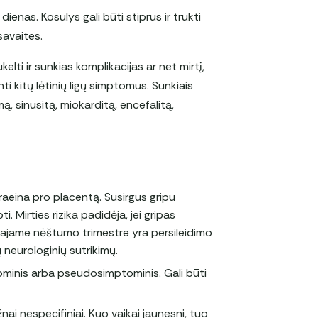
nas. Kosulys gali būti stiprus ir trukti
 savaites.
lti ir sunkias komplikacijas ar net mirtį,
ti kitų lėtinių ligų simptomus. Sunkiais
mą, sinusitą, miokarditą, encefalitą,
s praeina pro placentą. Susirgus gripu
 Mirties rizika padidėja, jei gripas
rmajame nėštumo trimestre yra persileidimo
ų neurologinių sutrikimų.
ominis arba pseudosimptominis. Gali būti
ai nespecifiniai. Kuo vaikai jaunesni, tuo