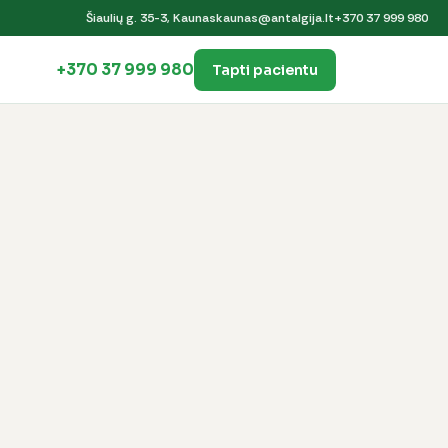
Šiaulių g. 35-3, Kaunas
kaunas@antalgija.lt
+370 37 999 980
+370 37 999 980
Tapti pacientu