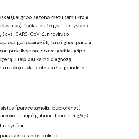
iškai (kai gripo sezono metu tam tikroje
irkuliavimas). Tačiau mažo gripo aktyvumo
ų (pvz., SARS-CoV-2, rinoviruso,
aip pat gali pasireikšti, kaip į gripą panaši
biau praktikoje naudojami greitieji gripo
geną ir taip patikslinti diagnozę.
ta realiojo laiko polimerazės grandininė
vaistus (paracetamolis, ibuprofenas).
tamolio 15 mg/kg, ibuprofeno 10mg/kg).
ti skysčiai.
eparatai kaip ambroxolis ar