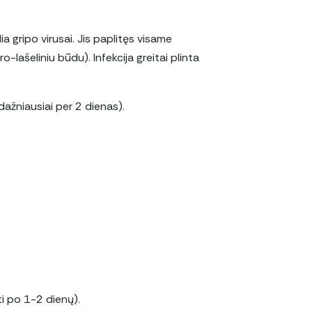
a gripo virusai. Jis paplitęs visame
o-lašeliniu būdu). Infekcija greitai plinta
dažniausiai per 2 dienas).
ti po 1-2 dienų).