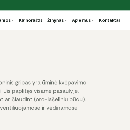
ramos
Kainoraštis
Žinynas
Apie mus
Kontaktai
ninis gripas yra ūminė kvėpavimo
ai. Jis paplitęs visame pasaulyje.
t ar čiaudint (oro-lašeliniu būdu).
i ventiliuojamose ir vėdinamose