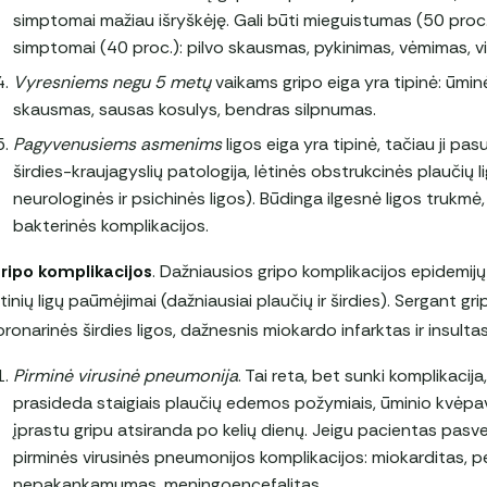
simptomai mažiau išryškėję. Gali būti mieguistumas (50 proc. 
simptomai (40 proc.): pilvo skausmas, pykinimas, vėmimas, v
Vyresniems negu 5 metų
vaikams gripo eiga yra tipinė: ūmi
skausmas, sausas kosulys, bendras silpnumas.
Pagyvenusiems asmenims
ligos eiga yra tipinė, tačiau ji p
širdies-kraujagyslių patologija, lėtinės obstrukcinės plaučių l
neurologinės ir psichinės ligos). Būdinga ilgesnė ligos trukm
bakterinės komplikacijos.
ripo komplikacijos
. Dažniausios gripo komplikacijos epidemijų
ėtinių ligų paūmėjimai
(dažniausiai plaučių ir širdies). Sergant
oronarinės širdies ligos, dažnesnis miokardo infarktas ir insultas
Pirminė virusinė pneumonija
. Tai reta, bet sunki komplikacija,
prasideda staigiais plaučių edemos požymiais, ūminio kvėp
įprastu gripu atsiranda po kelių dienų. Jeigu pacientas pasvei
pirminės virusinės pneumonijos komplikacijos: miokarditas, pe
nepakankamumas, meningoencefalitas.