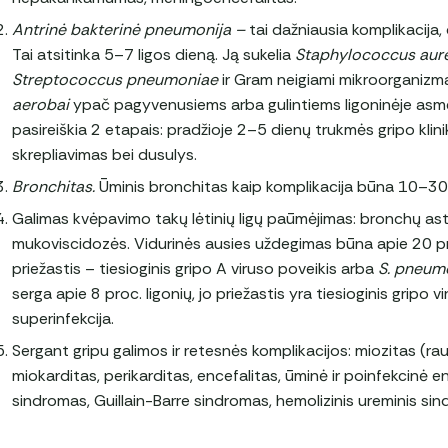
Antrinė bakterinė pneumonija –
tai dažniausia komplikacija,
Tai atsitinka 5–7 ligos dieną. Ją sukelia
Staphylococcus aure
Streptococcus pneumoniae
ir Gram neigiami mikroorganizma
aerobai
ypač pagyvenusiems arba gulintiems ligoninėje asm
pasireiškia 2 etapais: pradžioje 2–5 dienų trukmės gripo klin
skrepliavimas bei dusulys.
Bronchitas.
Ūminis bronchitas kaip komplikacija būna 10–30 p
Galimas kvėpavimo takų lėtinių ligų paūmėjimas: bronchų astm
mukoviscidozės. Vidurinės ausies uždegimas būna apie 20 proc
priežastis – tiesioginis gripo A viruso poveikis arba
S. pneum
serga apie 8 proc. ligonių, jo priežastis yra tiesioginis gripo 
superinfekcija.
Sergant gripu galimos ir retesnės komplikacijos: miozitas (
miokarditas, perikarditas, encefalitas, ūminė ir poinfekcinė e
sindromas, Guillain-Barre sindromas, hemolizinis ureminis si