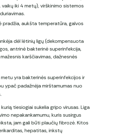
vaikų iki 4 metų), virškinimo sistemos
iduriavimas.
nė pradžia, aukšta temperatūra, galvos
asunkėja dėl lėtinių ligų (dekompensuota
igos, antrinė bakterinė superinfekcija,
ė, mažesnis karščiavimas, dažnesnės
 metu yra bakterinės superinfekcijos ir
 gripu ypač padažnėja mirštamumas nuo
.
 kurią tiesiogiai sukelia gripo virusas. Liga
avimo nepakankamumu, kuris susirgus
ksta, jam gali būti plaučių fibrozė. Kitos
rikarditas, hepatitas, inkstų