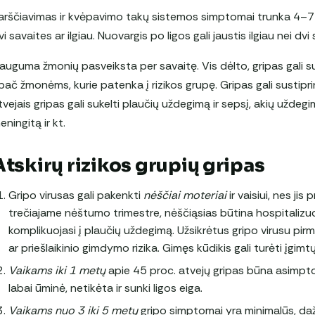
arščiavimas ir kvėpavimo takų sistemos simptomai trunka 4–7 die
vi savaites ar ilgiau. Nuovargis po ligos gali jaustis ilgiau nei dvi
auguma žmonių pasveiksta per savaitę. Vis dėlto, gripas gali suke
pač žmonėms, kurie patenka į rizikos grupę. Gripas gali sustiprin
tvejais gripas gali sukelti plaučių uždegimą ir sepsį, akių uždegi
eningitą ir kt.
Atskirų rizikos grupių gripas
Gripo virusas gali pakenkti
nėščiai moteriai
ir vaisiui, nes ji
trečiajame nėštumo trimestre, nėščiąsias būtina hospitalizuoti.
komplikuojasi į plaučių uždegimą. Užsikrėtus gripo virusu pi
ar priešlaikinio gimdymo rizika. Gimęs kūdikis gali turėti įgimt
Vaikams iki 1 metų
apie 45 proc. atvejų gripas būna asimpt
labai ūminė, netikėta ir sunki ligos eiga.
Vaikams nuo 3 iki 5 metų
gripo simptomai yra minimalūs, dažn