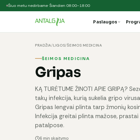
Šiuo metu nedirbame
· Šiandien 08:00–18:00
Paslaugos
Prog
PRADŽIA
/
LIGOS
/
ŠEIMOS MEDICINA
ŠEIMOS MEDICINA
Gripas
KĄ TURĖTUME ŽINOTI APIE GRIPĄ? Sezo
takų infekcija, kurią sukelia gripo virus
Gripas lengvai plinta tarp žmonių kosin
Infekcija greitai plinta mažose, prasta
patalpose.
6 min skaitymo