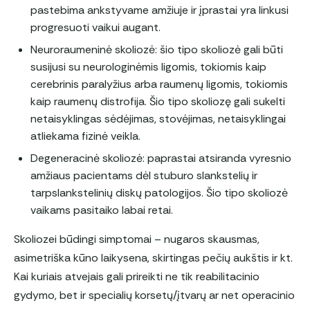
pastebima ankstyvame amžiuje ir įprastai yra linkusi
progresuoti vaikui augant.
Neuroraumeninė skoliozė: šio tipo skoliozė gali būti
susijusi su neurologinėmis ligomis, tokiomis kaip
cerebrinis paralyžius arba raumenų ligomis, tokiomis
kaip raumenų distrofija. Šio tipo skoliozę gali sukelti
netaisyklingas sėdėjimas, stovėjimas, netaisyklingai
atliekama fizinė veikla.
Degeneracinė skoliozė: paprastai atsiranda vyresnio
amžiaus pacientams dėl stuburo slankstelių ir
tarpslankstelinių diskų patologijos. Šio tipo skoliozė
vaikams pasitaiko labai retai.
Skoliozei būdingi simptomai – nugaros skausmas,
asimetriška kūno laikysena, skirtingas pečių aukštis ir kt.
Kai kuriais atvejais gali prireikti ne tik reabilitacinio
gydymo, bet ir specialių korsetų/įtvarų ar net operacinio