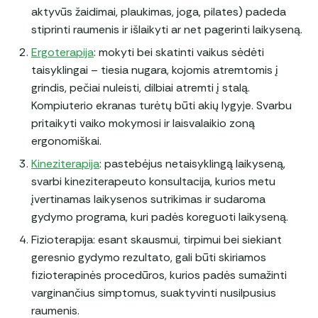
aktyvūs žaidimai, plaukimas, joga, pilates) padeda
stiprinti raumenis ir išlaikyti ar net pagerinti laikyseną.
Ergoterapija
: mokyti bei skatinti vaikus sėdėti
taisyklingai – tiesia nugara, kojomis atremtomis į
grindis, pečiai nuleisti, dilbiai atremti į stalą.
Kompiuterio ekranas turėtų būti akių lygyje. Svarbu
pritaikyti vaiko mokymosi ir laisvalaikio zoną
ergonomiškai.
Kineziterapija
: pastebėjus netaisyklingą laikyseną,
svarbi kineziterapeuto konsultacija, kurios metu
įvertinamas laikysenos sutrikimas ir sudaroma
gydymo programa, kuri padės koreguoti laikyseną.
Fizioterapija: esant skausmui, tirpimui bei siekiant
geresnio gydymo rezultato, gali būti skiriamos
fizioterapinės procedūros, kurios padės sumažinti
varginančius simptomus, suaktyvinti nusilpusius
raumenis.