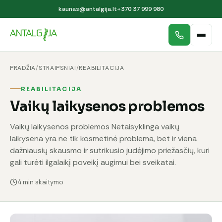
kaunas@antalgija.lt
+370 37 999 980
PRADŽIA
/
STRAIPSNIAI
/
REABILITACIJA
REABILITACIJA
Vaikų laikysenos problemos
Vaikų laikysenos problemos Netaisyklinga vaikų
laikysena yra ne tik kosmetinė problema, bet ir viena
dažniausių skausmo ir sutrikusio judėjimo priežasčių, kuri
gali turėti ilgalaikį poveikį augimui bei sveikatai.
4 min skaitymo