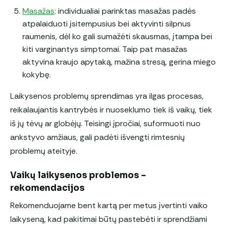
Masažas
: individualiai parinktas masažas padės
atpalaiduoti įsitempusius bei aktyvinti silpnus
raumenis, dėl ko gali sumažėti skausmas, įtampa bei
kiti varginantys simptomai. Taip pat masažas
aktyvina kraujo apytaką, mažina stresą, gerina miego
kokybę.
Laikysenos problemų sprendimas yra ilgas procesas,
reikalaujantis kantrybės ir nuoseklumo tiek iš vaikų, tiek
iš jų tėvų ar globėjų. Teisingi įpročiai, suformuoti nuo
ankstyvo amžiaus, gali padėti išvengti rimtesnių
problemų ateityje.
Vaikų laikysenos problemos –
rekomendacijos
Rekomenduojame bent kartą per metus įvertinti vaiko
laikyseną, kad pakitimai būtų pastebėti ir sprendžiami