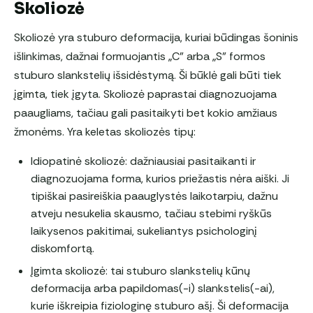
Skoliozė
Skoliozė yra stuburo deformacija, kuriai būdingas šoninis
išlinkimas, dažnai formuojantis „C” arba „S” formos
stuburo slankstelių išsidėstymą. Ši būklė gali būti tiek
įgimta, tiek įgyta. Skoliozė paprastai diagnozuojama
paaugliams, tačiau gali pasitaikyti bet kokio amžiaus
žmonėms. Yra keletas skoliozės tipų:
Idiopatinė skoliozė: dažniausiai pasitaikanti ir
diagnozuojama forma, kurios priežastis nėra aiški. Ji
tipiškai pasireiškia paauglystės laikotarpiu, dažnu
atveju nesukelia skausmo, tačiau stebimi ryškūs
laikysenos pakitimai, sukeliantys psichologinį
diskomfortą.
Įgimta skoliozė: tai stuburo slankstelių kūnų
deformacija arba papildomas(-i) slankstelis(-ai),
kurie iškreipia fiziologinę stuburo ašį. Ši deformacija