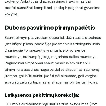
gydymo. Ankstyvas diagnozavimas ir gydymas gali
padėti sumažinti komplikacijų riziką ir pagerinti gyvenimo
kokybę.
Dubens pasvirimo pirmyn padėtis
Esant pirmyn pasvirusiam dubeniui, dažniausiai stebimas
„atsikišęs“ pilvas, padidėjęs juosmeninis fiziologinis linkis.
Dažniausia to priežastis yra nusilpę pilvo sienos
raumenys, sutrumpėję kojų nugarinės dalies raumenys.
Pagrindiniai simptomai esant pasvirusiam dubeniui
pirmyn yra apatinės nugaros dalies skausmas, raumenų
įtampa, gali būti sunku judėti dėl skausmo, gali varginti
apatinių galūnių tirpimas ar skausmas plintantis į kojas.
Laikysenos pakitimų korekcija:
Fizinis aktyvumas: reguliarus fizinis aktyvumas (pvz.,