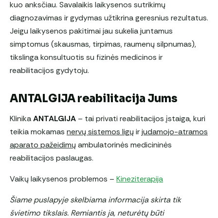
kuo anksčiau. Savalaikis laikysenos sutrikimų
diagnozavimas ir gydymas užtikrina geresnius rezultatus.
Jeigu laikysenos pakitimai jau sukelia juntamus
simptomus (skausmas, tirpimas, raumenų silpnumas),
tikslinga konsultuotis su fizinės medicinos ir
reabilitacijos gydytoju.
ANTALGIJA reabilitacija Jums
Klinika
ANTALGIJA
– tai privati reabilitacijos įstaiga, kuri
teikia mokamas
nervų sistemos ligų
ir
judamojo-atramos
aparato pažeidimų
ambulatorinės medicininės
reabilitacijos paslaugas.
Vaikų laikysenos problemos –
Kineziterapija
Šiame puslapyje skelbiama informacija skirta tik
švietimo tikslais. Remiantis ja, neturėtų būti