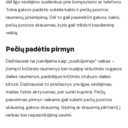
dėl ilgo sėdėjimo susilenkus prie kompiuterio ar telefono.
Tokia galvos padėtis sukelia kaklo ir pečių juostos
raumenų įsitempimą. Dėl to gali pasireikšti galvos, kaklo,
pečių juostos skausmas, kuris gali trikdyti kasdieninę
veiklą.
Pečių padėtis pirmyn
Dažniausiai tai įvardijama kaip „susikūprinęs“ vaikas –
įtempti krūtinės raumenys bei nusilpę viršutinės nugaros
dalies raumenys, padidėjusi krūtinės stuburo dalies
kifozė. Dažniausiai to priežastys yra ilgas sėdėjimas,
mažas fizinis aktyvumas, per sunki kuprinė. Pečių
pasvirimas pirmyn vaikams gali sukelti pečių juostos
skausmą, galvos skausmą, tirpimą ar skausmą plintantį į
rankas bei nepasitikėjimą savimi.