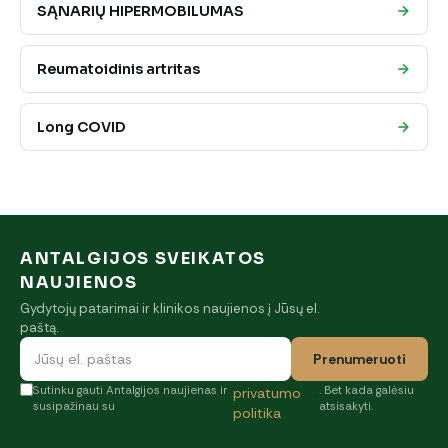
SĄNARIŲ HIPERMOBILUMAS
Reumatoidinis artritas
Long COVID
ANTALGIJOS SVEIKATOS
NAUJIENOS
Gydytojų patarimai ir klinikos naujienos į Jūsų el.
paštą.
Prenumeruoti
Sutinku gauti Antalgijos naujienas ir
. Bet kada galėsiu
privatumo
susipažinau su
atsisakyti.
politika