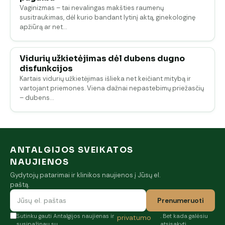
Vaginizmas – tai nevalingas makšties raumenų
susitraukimas, dėl kurio bandant lytinį aktą, ginekologinę
apžiūrą ar net…
Vidurių užkietėjimas dėl dubens dugno
disfunkcijos
Kartais vidurių užkietėjimas išlieka net keičiant mitybą ir
vartojant priemones. Viena dažnai nepastebimų priežasčių
– dubens…
ANTALGIJOS SVEIKATOS
NAUJIENOS
Gydytojų patarimai ir klinikos naujienos į Jūsų el.
paštą.
Prenumeruoti
Sutinku gauti Antalgijos naujienas ir
. Bet kada galėsiu
privatumo
susipažinau su
atsisakyti.