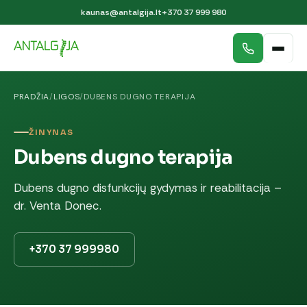
kaunas@antalgija.lt
+370 37 999 980
PRADŽIA
/
LIGOS
/
DUBENS DUGNO TERAPIJA
ŽINYNAS
Dubens dugno terapija
Dubens dugno disfunkcijų gydymas ir reabilitacija –
dr. Venta Donec.
+370 37 999980