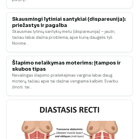
Skausmingi lytiniai santykiai (dispareunija):
priežastys ir pagalba
Skausmas lytinių santykių metu (dispareunija) – jautri,
tačiau labai dažna problema, apie kurią daugelis tyli.
Norime…
Šlapimo nelaikymas moterims: įtampos ir
skubos tipas
Nevalingas šlapimo pratekėjimas vargina labai daug
moterų, tačiau apie tai dažnai vengiama kalbėti. Svarbu
žinoti: tai…