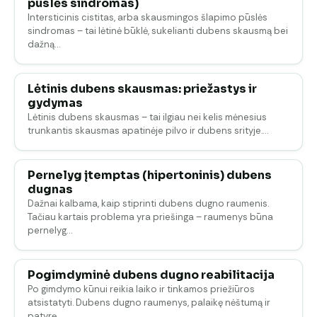
pūslės sindromas)
Intersticinis cistitas, arba skausmingos šlapimo pūslės
sindromas – tai lėtinė būklė, sukelianti dubens skausmą bei
dažną…
Lėtinis dubens skausmas: priežastys ir
gydymas
Lėtinis dubens skausmas – tai ilgiau nei kelis mėnesius
trunkantis skausmas apatinėje pilvo ir dubens srityje.…
Pernelyg įtemptas (hipertoninis) dubens
dugnas
Dažnai kalbama, kaip stiprinti dubens dugno raumenis.
Tačiau kartais problema yra priešinga – raumenys būna
pernelyg…
Pogimdyminė dubens dugno reabilitacija
Po gimdymo kūnui reikia laiko ir tinkamos priežiūros
atsistatyti. Dubens dugno raumenys, palaikę nėštumą ir
patyrę…