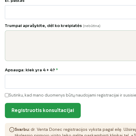
El. paštas
Trumpai aprašykite, dėl ko kreipiatės
(nebūtina)
Apsauga: kiek yra 4 + 4?
*
Sutinku, kad mano duomenys būtų naudojami registracijai ir susisie
Registruotis konsultacijai
Svarbu:
dr. Venta Donec registracijos vyksta pagal eilę. Užsireg
tikslesnio pirmojo vizito laiko galite paskambinti klinikai tel. 