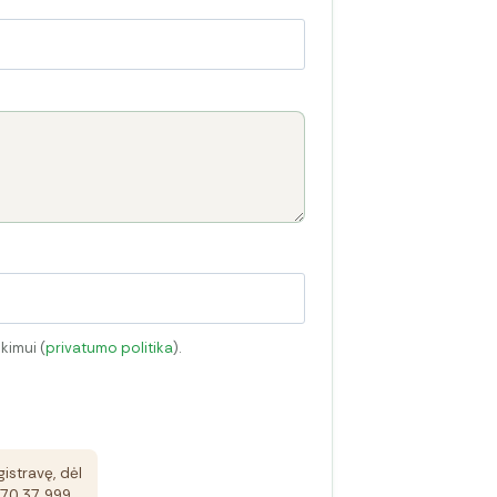
kimui (
privatumo politika
).
istravę, dėl
+370 37 999