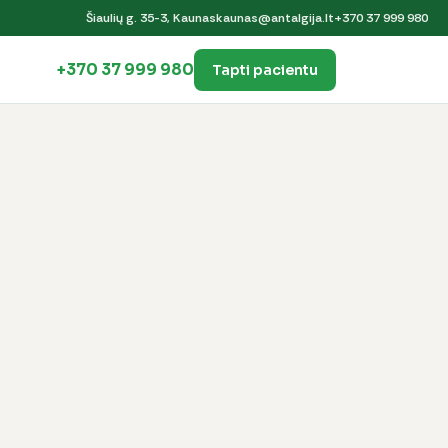
Šiaulių g. 35-3, Kaunas
kaunas@antalgija.lt
+370 37 999 980
+370 37 999 980
Tapti pacientu