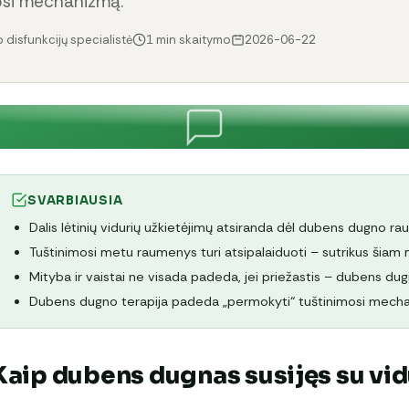
osi mechanizmą.
 disfunkcijų specialistė
1 min skaitymo
2026-06-22
SVARBIAUSIA
Dalis lėtinių vidurių užkietėjimų atsiranda dėl dubens dugno ra
Tuštinimosi metu raumenys turi atsipalaiduoti – sutrikus šiam 
Mityba ir vaistai ne visada padeda, jei priežastis – dubens dug
Dubens dugno terapija padeda „permokyti“ tuštinimosi mech
Kaip dubens dugnas susijęs su vid