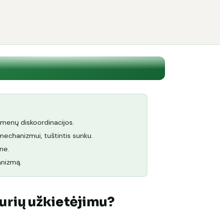
umenų diskoordinacijos.
mechanizmui, tuštintis sunku.
ne.
anizmą.
urių užkietėjimu?