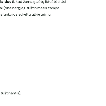
laiduoti
, kad žarna galėtų ištuštėti. Jei
i (dissinergija), tuštinimasis tampa
funkcijos sukeltu užkietėjimu.
tuštinantis);