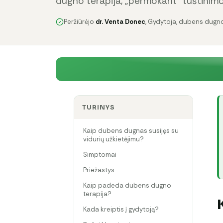
dugno terapija, „permokant“ tuštinim
Peržiūrėjo
dr. Venta Donec
, Gydytoja, dubens dugno
TURINYS
Kaip dubens dugnas susijęs su
vidurių užkietėjimu?
Simptomai
Priežastys
Kaip padeda dubens dugno
terapija?
Kada kreiptis į gydytoją?