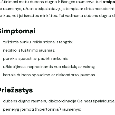
uštinimosi metu dubens dugno ir išangės raumenys turi
atsipa
ie raumenys, užuot atsipalaidavę, įsitempia ar dirba nesuderinta
unkus, net jei išmatos minkštos. Tai vadinama dubens dugno dis
Simptomai
tuštintis sunku, reikia stipriai stengtis;
nepilno ištuštinimo jausmas;
poreikis spausti ar padėti rankomis;
užkietėjimas, nepraeinantis nuo skaidulų ar vaistų;
kartais dubens spaudimo ar diskomforto jausmas.
Priežastys
dubens dugno raumenų diskoordinacija (jie neatsipalaiduoja 
pernelyg įtempti (hipertoniniai) raumenys;