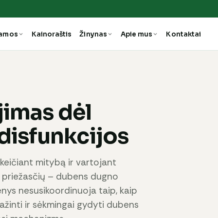
ramos
Kainoraštis
Žinynas
Apie mus
Kontaktai
jimas dėl
isfunkcijos
 keičiant mitybą ir vartojant
 priežasčių – dubens dugno
enys nesusikoordinuoja taip, kaip
pažinti ir sėkmingai gydyti dubens