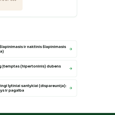
lapinimasis ir naktinis šlapinimasis
ja)
g įtemptas (hipertoninis) dubens
gi lytiniai santykiai (dispareunija):
ys ir pagalba