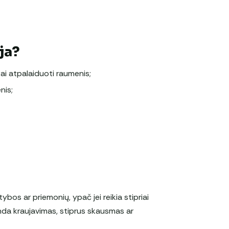
ja?
i atpalaiduoti raumenis;
nis;
itybos ar priemonių, ypač jei reikia stipriai
randa kraujavimas, stiprus skausmas ar