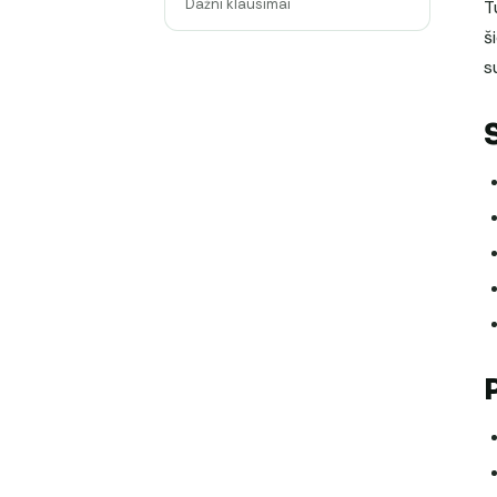
Dažni klausimai
T
š
s