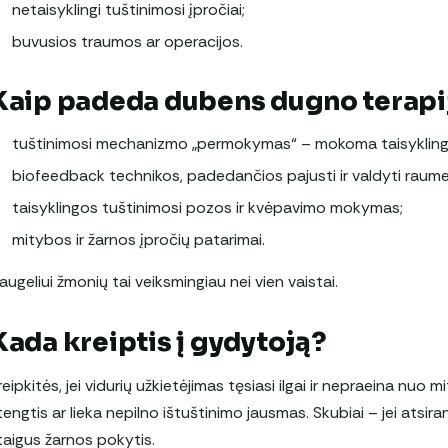
netaisyklingi tuštinimosi įpročiai;
buvusios traumos ar operacijos.
Kaip padeda dubens dugno terapi
tuštinimosi mechanizmo „permokymas“ – mokoma taisyklinga
biofeedback technikos, padedančios pajusti ir valdyti raume
taisyklingos tuštinimosi pozos ir kvėpavimo mokymas;
mitybos ir žarnos įpročių patarimai.
augeliui žmonių tai veiksmingiau nei vien vaistai.
Kada kreiptis į gydytoją?
reipkitės, jei vidurių užkietėjimas tęsiasi ilgai ir nepraeina nuo m
tengtis ar lieka nepilno ištuštinimo jausmas. Skubiai – jei atsi
taigus žarnos pokytis.