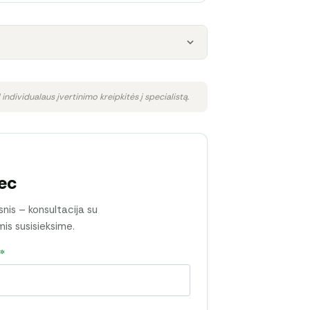
 individualaus įvertinimo kreipkitės į specialistą.
ec
snis – konsultacija su
mis susisieksime.
*