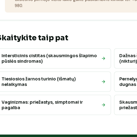
980.
Skaitykite taip pat
Intersticinis cistitas (skausmingos šlapimo
Dažnas š
pūslės sindromas)
(nikturi
Tiesiosios žarnos turinio (išmatų)
Pernely
nelaikymas
dugnas
Vaginizmas: priežastys, simptomai ir
Skausmin
pagalba
priežast