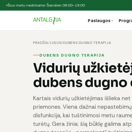
Šiuo metu nedirbame
· Šiandien 08:00–19:00
Paslaugos
Prog
PRADŽIA
/
LIGOS
/
DUBENS DUGNO TERAPIJA
DUBENS DUGNO TERAPIJA
Vidurių užkietė
dubens dugno d
Kartais vidurių užkietėjimas išlieka net
priemones. Viena dažnai nepastebimų
disfunkcija, kai tuštinimosi metu raum
turėtų. Gera žinia: šią būklę galima at