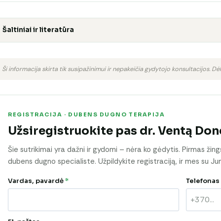
Šaltiniai ir literatūra
Ši informacija skirta tik susipažinimui ir nepakeičia gydytojo konsultacijos. Dėl
REGISTRACIJA · DUBENS DUGNO TERAPIJA
Užsiregistruokite pas dr. Ventą Don
Šie sutrikimai yra dažni ir gydomi – nėra ko gėdytis. Pirmas žing
dubens dugno specialiste. Užpildykite registraciją, ir mes su Ju
Vardas, pavardė
*
Telefonas