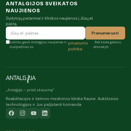
ANTALGIJOS SVEIKATOS
NAUJIENOS
Gydytojų patarimai ir klinikos naujienos į Jūsų el.
paštą.
Prenumeruoti
Sutinku gauti Antalgijos naujienas ir
. Bet kada galėsiu
privatumo
susipažinau su
atsisakyti.
politika
„Antalgija — prieš skausmą"
Reabilitacijos ir šeimos medicinos klinika Kaune. Aukštosios
technologijos ir Jus pažįstanti komanda.