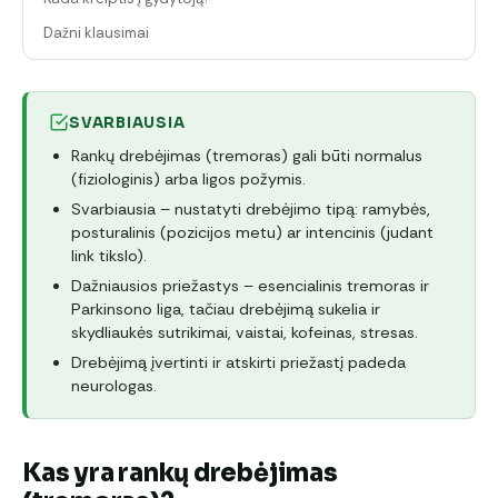
Dažni klausimai
SVARBIAUSIA
Rankų drebėjimas (tremoras) gali būti normalus
(fiziologinis) arba ligos požymis.
Svarbiausia – nustatyti drebėjimo tipą: ramybės,
posturalinis (pozicijos metu) ar intencinis (judant
link tikslo).
Dažniausios priežastys – esencialinis tremoras ir
Parkinsono liga, tačiau drebėjimą sukelia ir
skydliaukės sutrikimai, vaistai, kofeinas, stresas.
Drebėjimą įvertinti ir atskirti priežastį padeda
neurologas.
Kas yra rankų drebėjimas