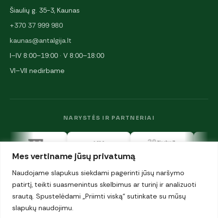
Šiaulių g. 35-3, Kaunas
+370 37 999 980
kaunas@antalgija.lt
I–IV 8:00–19:00 · V 8:00–18:00
VI–VII nedirbame
NARYSTĖS IR PARTNERIAI
Mes vertiname jūsų privatumą
Naudojame slapukus siekdami pagerinti jūsų naršymo
patirtį, teikti suasmenintus skelbimus ar turinį ir analizuoti
srautą. Spustelėdami „Priimti viską“ sutinkate su mūsų
© 2026 UAB „Antalgija". Visos teisės saugomos.
Privatumo politika
slapukų naudojimu.