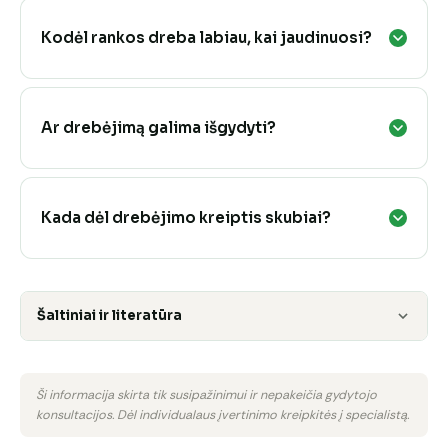
Kodėl rankos dreba labiau, kai jaudinuosi?
Ar drebėjimą galima išgydyti?
Kada dėl drebėjimo kreiptis skubiai?
Šaltiniai ir literatūra
Ši informacija skirta tik susipažinimui ir nepakeičia gydytojo
konsultacijos. Dėl individualaus įvertinimo kreipkitės į specialistą.