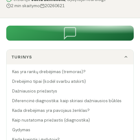
2 min skaitymo
20260621
TURINYS
Kas yra rankų drebėjimas (tremoras)?
Drebėjimo tipai (kodėl svarbu atskirti)
Dažniausios priežastys
Diferencinė diagnostika: kaip skiriasi dažniausios būklės
Kada drebėjimas yra pavojaus ženklas?
Kaip nustatoma priežastis (diagnostika)
Gydymas
Kada kreiptis į gydytoją?