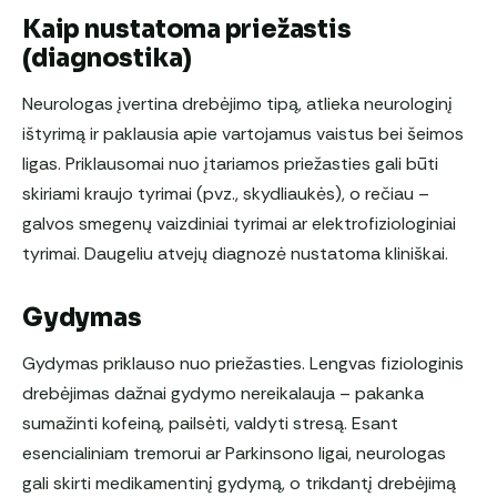
Kaip nustatoma priežastis
(diagnostika)
Neurologas įvertina drebėjimo tipą, atlieka neurologinį
ištyrimą ir paklausia apie vartojamus vaistus bei šeimos
ligas. Priklausomai nuo įtariamos priežasties gali būti
skiriami kraujo tyrimai (pvz., skydliaukės), o rečiau –
galvos smegenų vaizdiniai tyrimai ar elektrofiziologiniai
tyrimai. Daugeliu atvejų diagnozė nustatoma kliniškai.
Gydymas
Gydymas priklauso nuo priežasties. Lengvas fiziologinis
drebėjimas dažnai gydymo nereikalauja – pakanka
sumažinti kofeiną, pailsėti, valdyti stresą. Esant
esencialiniam tremorui ar Parkinsono ligai, neurologas
gali skirti medikamentinį gydymą, o trikdantį drebėjimą