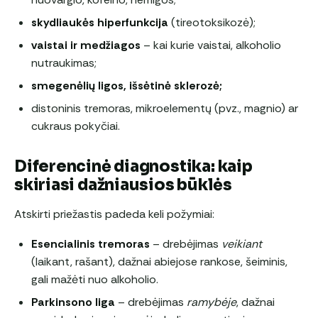
skydliaukės hiperfunkcija
(tireotoksikozė);
vaistai ir medžiagos
– kai kurie vaistai, alkoholio
nutraukimas;
smegenėlių ligos, išsėtinė sklerozė;
distoninis tremoras, mikroelementų (pvz., magnio) ar
cukraus pokyčiai.
Diferencinė diagnostika: kaip
skiriasi dažniausios būklės
Atskirti priežastis padeda keli požymiai:
Esencialinis tremoras
– drebėjimas
veikiant
(laikant, rašant), dažnai abiejose rankose, šeiminis,
gali mažėti nuo alkoholio.
Parkinsono liga
– drebėjimas
ramybėje
, dažnai