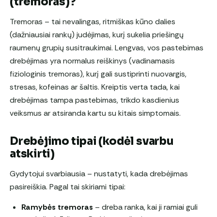
(tremoras)?
Tremoras – tai nevalingas, ritmiškas kūno dalies
(dažniausiai rankų) judėjimas, kurį sukelia priešingų
raumenų grupių susitraukimai. Lengvas, vos pastebimas
drebėjimas yra normalus reiškinys (vadinamasis
fiziologinis tremoras), kurį gali sustiprinti nuovargis,
stresas, kofeinas ar šaltis. Kreiptis verta tada, kai
drebėjimas tampa pastebimas, trikdo kasdienius
veiksmus ar atsiranda kartu su kitais simptomais.
Drebėjimo tipai (kodėl svarbu
atskirti)
Gydytojui svarbiausia – nustatyti, kada drebėjimas
pasireiškia. Pagal tai skiriami tipai:
Ramybės tremoras
– dreba ranka, kai ji ramiai guli