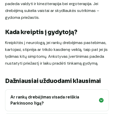
padeda valdyti ir kineziterapija bei ergoterapija. Jei
drebėjimą sukelia vaistai ar skydliaukės sutrikimas –
gydoma priežastis.
Kada kreiptis į gydytoją?
Kreipkitės į neurologą, jei rankų drebėjimas pastebimas,
kartojasi, stiprėja ar trikdo kasdienę veiklą, taip pat jei jis
lydimas kitų simptomų. Ankstyvas įvertinimas padeda
nustatyti priežastį ir laiku pradėti tinkamą gydymą.
Dažniausiai užduodami klausimai
Ar rankų drebėjimas visada reiškia
Parkinsono ligą?