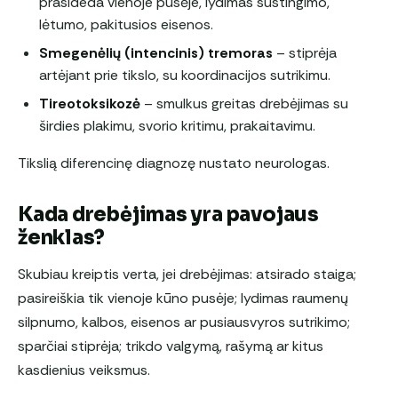
prasideda vienoje pusėje, lydimas sustingimo,
lėtumo, pakitusios eisenos.
Smegenėlių (intencinis) tremoras
– stiprėja
artėjant prie tikslo, su koordinacijos sutrikimu.
Tireotoksikozė
– smulkus greitas drebėjimas su
širdies plakimu, svorio kritimu, prakaitavimu.
Tikslią diferencinę diagnozę nustato neurologas.
Kada drebėjimas yra pavojaus
ženklas?
Skubiau kreiptis verta, jei drebėjimas: atsirado staiga;
pasireiškia tik vienoje kūno pusėje; lydimas raumenų
silpnumo, kalbos, eisenos ar pusiausvyros sutrikimo;
sparčiai stiprėja; trikdo valgymą, rašymą ar kitus
kasdienius veiksmus.