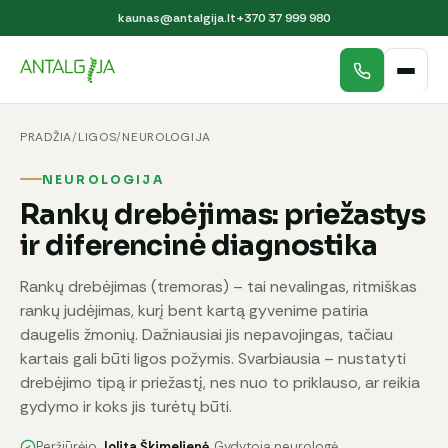
kaunas@antalgija.lt
+370 37 999 980
PRADŽIA
/
LIGOS
/
NEUROLOGIJA
NEUROLOGIJA
Rankų drebėjimas: priežastys
ir diferencinė diagnostika
Rankų drebėjimas (tremoras) – tai nevalingas, ritmiškas
rankų judėjimas, kurį bent kartą gyvenime patiria
daugelis žmonių. Dažniausiai jis nepavojingas, tačiau
kartais gali būti ligos požymis. Svarbiausia – nustatyti
drebėjimo tipą ir priežastį, nes nuo to priklauso, ar reikia
gydymo ir koks jis turėtų būti.
Peržiūrėjo
Jolita Škimelienė
, Gydytoja neurologė