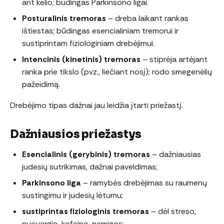
ant kelio; būdingas Parkinsono ligai.
Posturalinis tremoras
– dreba laikant rankas
ištiestas; būdingas esencialiniam tremorui ir
sustiprintam fiziologiniam drebėjimui.
Intencinis (kinetinis) tremoras
– stiprėja artėjant
ranka prie tikslo (pvz., liečiant nosį); rodo smegenėlių
pažeidimą.
Drebėjimo tipas dažnai jau leidžia įtarti priežastį.
Dažniausios priežastys
Esencialinis (gerybinis) tremoras
– dažniausias
judesių sutrikimas, dažnai paveldimas;
Parkinsono liga
– ramybės drebėjimas su raumenų
sustingimu ir judesių lėtumu;
sustiprintas fiziologinis tremoras
– dėl streso,
nuovargio, kofeino, nemigos;