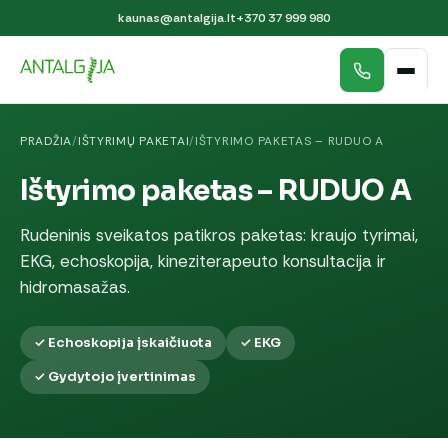
kaunas@antalgija.lt
+370 37 999 980
PRADŽIA
/
IŠTYRIMŲ PAKETAI
/
IŠTYRIMO PAKETAS – RUDUO A
Ištyrimo paketas – RUDUO A
Rudeninis sveikatos patikros paketas: kraujo tyrimai,
EKG, echoskopija, kineziterapeuto konsultacija ir
hidromasažas.
✓ Echoskopija įskaičiuota
✓ EKG
✓ Gydytojo įvertinimas