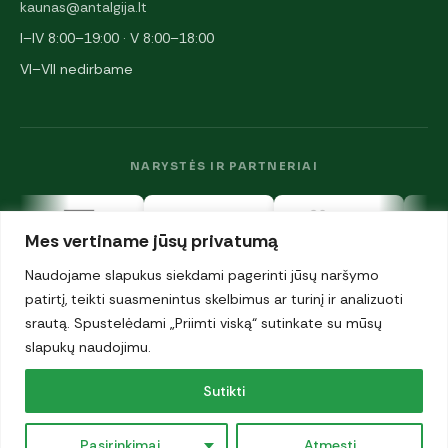
kaunas@antalgija.lt
I–IV 8:00–19:00 · V 8:00–18:00
VI–VII nedirbame
NARYSTĖS IR PARTNERIAI
Mes vertiname jūsų privatumą
Naudojame slapukus siekdami pagerinti jūsų naršymo
patirtį, teikti suasmenintus skelbimus ar turinį ir analizuoti
srautą. Spustelėdami „Priimti viską“ sutinkate su mūsų
© 2026 UAB „Antalgija". Visos teisės saugomos.
slapukų naudojimu.
Privatumo politika
·
Sutikti
Slapukai
Pasirinkimai
Atmesti