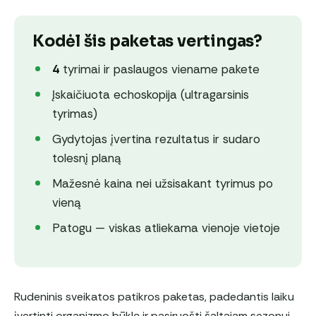
Kodėl šis paketas vertingas?
4
tyrimai ir paslaugos viename pakete
Įskaičiuota echoskopija (ultragarsinis
tyrimas)
Gydytojas įvertina rezultatus ir sudaro
tolesnį planą
Mažesnė kaina nei užsisakant tyrimus po
vieną
Patogu — viskas atliekama vienoje vietoje
Rudeninis sveikatos patikros paketas, padedantis laiku
įvertinti organizmo būklę ir pasiruošti šaltajam sezonui.