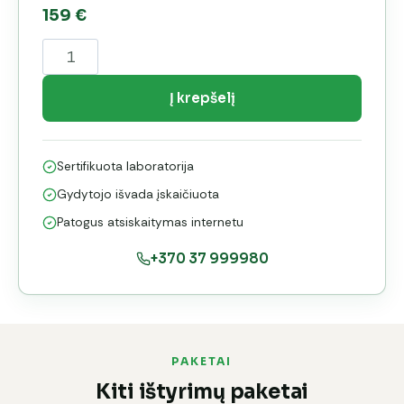
159
€
produkto
kiekis:
Ištyrimo
Į krepšelį
paketas
–
Sertifikuota laboratorija
RUDUO
A
Gydytojo išvada įskaičiuota
Patogus atsiskaitymas internetu
+370 37 999980
PAKETAI
Kiti ištyrimų paketai