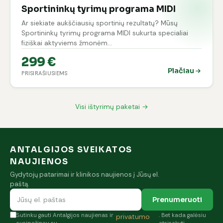
Sportininkų tyrimų programa MIDI
Ar siekiate aukščiausių sportinių rezultatų? Mūsų
Sportininkų tyrimų programa MIDI sukurta specialiai
fiziškai aktyviems žmonėm…
299 €
Plačiau
PRISIRAŠIUSIEMS
Visi ištyrimų paketai →
ANTALGIJOS SVEIKATOS
NAUJIENOS
Gydytojų patarimai ir klinikos naujienos į Jūsų el.
paštą.
Prenumeruoti
Sutinku gauti Antalgijos naujienas ir
. Bet kada galėsiu
privatumo