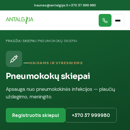
kaunas@antalgija.lt
+370 37 999 980
PRADŽIA
/
SKIEPAI
/
PNEUMOKOKŲ SKIEPAI
VAIKAMS IR VYRESNIEMS
Pneumokokų skiepai
Apsauga nuo pneumokokinės infekcijos — plaučių
uždegimo, meningito.
Registruotis skiepui
+370 37 999980