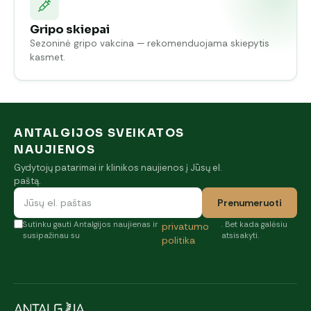
Gripo skiepai
Sezoninė gripo vakcina — rekomenduojama skiepytis
kasmet.
ANTALGIJOS SVEIKATOS
NAUJIENOS
Gydytojų patarimai ir klinikos naujienos į Jūsų el.
paštą.
Prenumeruoti
Sutinku gauti Antalgijos naujienas ir
. Bet kada galėsiu
privatumo
susipažinau su
atsisakyti.
politika