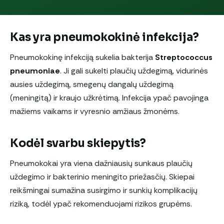
Kas yra pneumokokinė infekcija?
Pneumokokinę infekciją sukelia bakterija
Streptococcus
pneumoniae
. Ji gali sukelti plaučių uždegimą, vidurinės
ausies uždegimą, smegenų dangalų uždegimą
(meningitą) ir kraujo užkrėtimą. Infekcija ypač pavojinga
mažiems vaikams ir vyresnio amžiaus žmonėms.
Kodėl svarbu skiepytis?
Pneumokokai yra viena dažniausių sunkaus plaučių
uždegimo ir bakterinio meningito priežasčių. Skiepai
reikšmingai sumažina susirgimo ir sunkių komplikacijų
riziką, todėl ypač rekomenduojami rizikos grupėms.