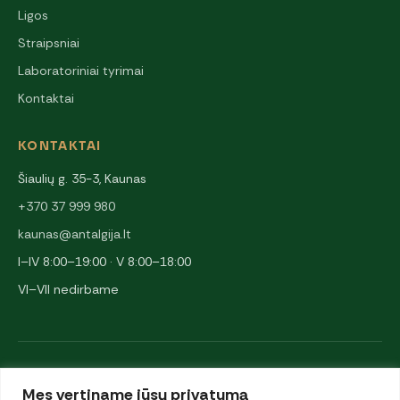
Ligos
Straipsniai
Laboratoriniai tyrimai
Kontaktai
KONTAKTAI
Šiaulių g. 35-3, Kaunas
+370 37 999 980
kaunas@antalgija.lt
I–IV 8:00–19:00 · V 8:00–18:00
VI–VII nedirbame
NARYSTĖS IR PARTNERIAI
Mes vertiname jūsų privatumą