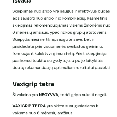
Išvada
Skiepijimas nuo gripo yra saugus ir efektyvus būdas
apsisaugoti nuo gripo ir jo komplikacijų. Kasmetinis
skiepijimas rekomenduojamas visiems žmonėms nuo
6 mėnesių amžiaus, ypač rizikos grupių atstovams.
Skiepydamiesi ne tik apsaugote save, bet ir
prisidedate prie visuomenės sveikatos gerinimo,
formuojant kolektyvinį imunitetą. Prieš skiepijimąsi
pasikonsultuokite su gydytoju, o po jo laikykitės
duotų rekomendacijų optimaliam rezultatui pasiekti.
Vaxigrip tetra
Ši vakcina yra
NEGYVVA
, todėl gripo sukelti negali.
VAXIGRIP TETRA
yra skirta suaugusiesiems ir
vaikams nuo 6 mėnesių amžiaus.