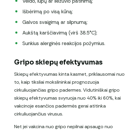
Veido, lūpų ar liežuvio patinimą;
Išbėrimą po visą kūną;
Galvos svaigimą ar silpnumą;
Aukštą karščiavimą (virš 38.5°C);
Sunkius alerginės reakcijos požymius.
Gripo skiepų efektyvumas
Skiepų efektyvumas kinta kasmet, priklausomai nuo
to, kaip tiksliai mokslininkai prognozuoja
cirkuliuojančias gripo padermes. Vidutiniškai gripo
skiepų efektyvumas svyruoja nuo 40% iki 60%, kai
vakcinoje esančios padermės gerai atitinka
cirkuliuojančius virusus.
Net jei vakcina nuo gripo nepilnai apsaugo nuo