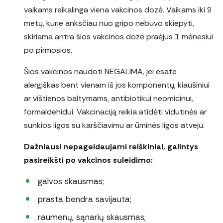
vaikams reikalinga viena vakcinos dozė. Vaikams iki 9
metų, kurie anksčiau nuo gripo nebuvo skiepyti,
skiriama antra šios vakcinos dozė praėjus 1 mėnesiui
po pirmosios.
Šios vakcinos naudoti NEGALIMA, jei esate
alergiškas bent vienam iš jos komponentų, kiaušiniui
ar vištienos baltymams, antibiotikui neomicinui,
formaldehidui. Vakcinaciją reikia atidėti vidutinės ar
sunkios ligos su karščiavimu ar ūminės ligos atveju.
Dažniausi nepageidaujami reiškiniai, galintys
pasireikšti po vakcinos suleidimo:
galvos skausmas;
prasta bendra savijauta;
raumenų, sąnarių skausmas;