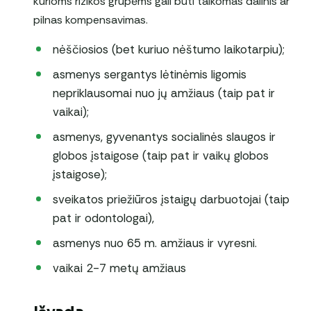
kurioms rizikos grupėms gali būti taikomas dalinis ar
pilnas kompensavimas.
nėščiosios (bet kuriuo nėštumo laikotarpiu);
asmenys sergantys lėtinėmis ligomis
nepriklausomai nuo jų amžiaus (taip pat ir
vaikai);
asmenys, gyvenantys socialinės slaugos ir
globos įstaigose (taip pat ir vaikų globos
įstaigose);
sveikatos priežiūros įstaigų darbuotojai (taip
pat ir odontologai),
asmenys nuo 65 m. amžiaus ir vyresni.
vaikai 2-7 metų amžiaus