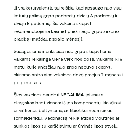
Ji yra keturvalentė, tai reiškia, kad apsaugo nuo visų
keturių galimų gripo padermių: dviejų A padermių ir
dviejų B padermių. Šia vakcina skiepyti
rekomenduojama kasmet prieš naujo gripo sezono
pradžią (maždaug spalio mėnesį).
Suaugusiems ir anksčiau nuo gripo skiepytiems
vaikams reikalinga viena vakcinos dozė. Vaikams iki 9
metų, kurie anksčiau nuo gripo nebuvo skiepyti,
skiriama antra šios vakcinos dozė praėjus 1 mėnesiui
po pirmosios.
Šios vakcinos naudoti
NEGALIMA
, jei esate
alergiškas bent vienam iš jos komponentų, kiaušiniui
ar vištienos baltymams, antibiotikui neomicinui,
formaldehidui. Vakcinaciją reikia atidėti vidutinės ar
sunkios ligos su karščiavimu ar ūminės ligos atveju.