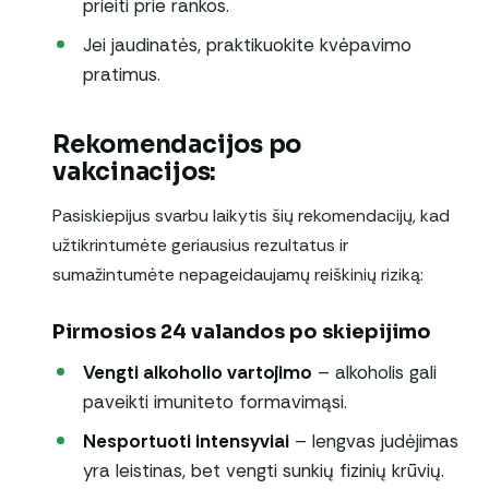
prieiti prie rankos.
Jei jaudinatės, praktikuokite kvėpavimo
pratimus.
Rekomendacijos po
vakcinacijos:
Pasiskiepijus svarbu laikytis šių rekomendacijų, kad
užtikrintumėte geriausius rezultatus ir
sumažintumėte nepageidaujamų reiškinių riziką:
Pirmosios 24 valandos po skiepijimo
Vengti alkoholio vartojimo
– alkoholis gali
paveikti imuniteto formavimąsi.
Nesportuoti intensyviai
– lengvas judėjimas
yra leistinas, bet vengti sunkių fizinių krūvių.