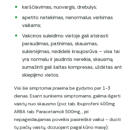
karščiavimas, nuovargis, drebulys;
apetito netekimas, nenormalus verkimas
vaikams;
Vakcinos suleidimo vietoje gali atsirasti
paraudimas, patinimas, skausmas,
sukietėjimas, nedidelė kraujosrūva – visa tai
yra normalu ir jaudintis nereikia, skausmą
sumažinti gali šaltas kompresas, uždėtas ant
skiepijimo vietos.
Visi šie simptomai praeina be gydymo per 1-3
dienas. Esant sunkiems simptomams, galima išgerti
vaistų nuo skausmo (pvz tab. Ibuprofeni 400mg
ARBA tab. Paracetamoli 500mg, , jei
nepageidaujamas poveikis pasireiškė vaikui – duoti
tų pačių vaistų, dozuojant pagal kūno masę);