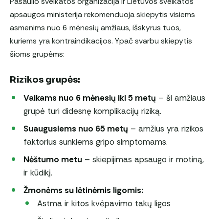
Pasaulio sveikatos organizacija ir Lietuvos sveikatos
apsaugos ministerija rekomenduoja skiepytis visiems
asmenims nuo 6 mėnesių amžiaus, išskyrus tuos,
kuriems yra kontraindikacijos. Ypač svarbu skiepytis
šioms grupėms:
Rizikos grupės:
Vaikams nuo 6 mėnesių iki 5 metų
– ši amžiaus
grupė turi didesnę komplikacijų riziką.
Suaugusiems nuo 65 metų
– amžius yra rizikos
faktorius sunkiems gripo simptomams.
Nėštumo metu
– skiepijimas apsaugo ir motiną,
ir kūdikį.
Žmonėms su lėtinėmis ligomis:
Astma ir kitos kvėpavimo takų ligos