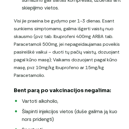
sumažinti gali šaltas kompresas, uždėtas ant
skiepijimo vietos.
Visi jie praeina be gydymo per 1-3 dienas. Esant
sunkiems simptomams, galima išgerti vaistų nuo
skausmo (pvz tab. Ibuprofeni 400mg ARBA tab.
Paracetamoli 500mg, jei nepageidaujamas poveikis
pasireiškė vaikui – duoti tų pačių vaistų, dozuojant
pagal kūno masę); Vaikams dozuojant pagal kūno
masę, pvz 10mg/kg Ibuprofeno ar 15mg/kg
Paracetamolio.
Bent parą po vakcinacijos negalima:
Vartoti alkoholio,
Šlapinti injekcijos vietos (duše galima ją kuo
nors pridengti)