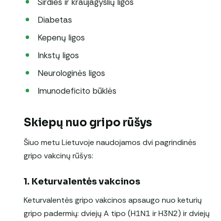
Širdies ir kraujagyslių ligos
Diabetas
Kepenų ligos
Inkstų ligos
Neurologinės ligos
Imunodeficito būklės
Skiepų nuo gripo rūšys
Šiuo metu Lietuvoje naudojamos dvi pagrindinės
gripo vakcinų rūšys:
1. Keturvalentės vakcinos
Keturvalentės gripo vakcinos apsaugo nuo keturių
gripo padermių: dviejų A tipo (H1N1 ir H3N2) ir dviejų