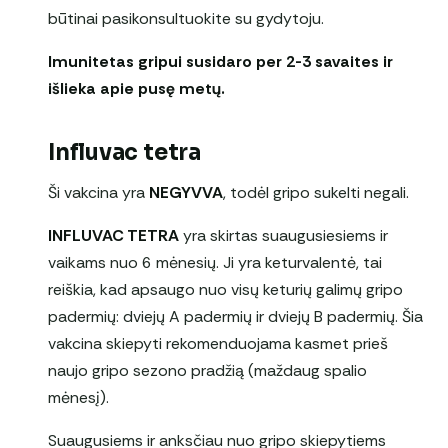
būtinai pasikonsultuokite su gydytoju.
Imunitetas gripui susidaro per 2-3 savaites ir
išlieka apie pusę metų.
Influvac tetra
Ši vakcina yra
NEGYVVA
, todėl gripo sukelti negali.
INFLUVAC TETRA
yra skirtas suaugusiesiems ir
vaikams nuo 6 mėnesių. Ji yra keturvalentė, tai
reiškia, kad apsaugo nuo visų keturių galimų gripo
padermių: dviejų A padermių ir dviejų B padermių. Šia
vakcina skiepyti rekomenduojama kasmet prieš
naujo gripo sezono pradžią (maždaug spalio
mėnesį).
Suaugusiems ir anksčiau nuo gripo skiepytiems