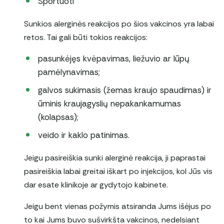
Sportuoti
Sunkios alerginės reakcijos po šios vakcinos yra labai
retos. Tai gali būti tokios reakcijos:
pasunkėjęs kvėpavimas, liežuvio ar lūpų
pamėlynavimas;
galvos sukimasis (žemas kraujo spaudimas) ir
ūminis kraujagyslių nepakankamumas
(kolapsas);
veido ir kaklo patinimas.
Jeigu pasireiškia sunki alerginė reakcija, ji paprastai
pasireiškia labai greitai iškart po injekcijos, kol Jūs vis
dar esate klinikoje ar gydytojo kabinete.
Jeigu bent vienas požymis atsiranda Jums išėjus po
to kai Jums buvo sušvirkšta vakcinos, nedelsiant