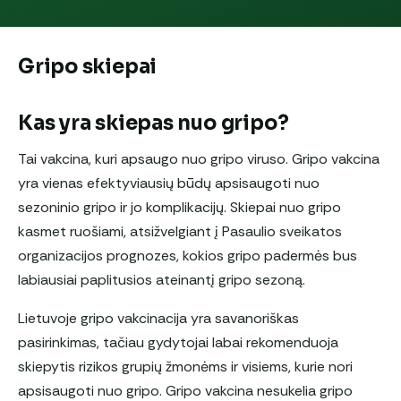
Gripo skiepai
Kas yra skiepas nuo gripo?
Tai vakcina, kuri apsaugo nuo gripo viruso. Gripo vakcina
yra vienas efektyviausių būdų apsisaugoti nuo
sezoninio gripo ir jo komplikacijų. Skiepai nuo gripo
kasmet ruošiami, atsižvelgiant į Pasaulio sveikatos
organizacijos prognozes, kokios gripo padermės bus
labiausiai paplitusios ateinantį gripo sezoną.
Lietuvoje gripo vakcinacija yra savanoriškas
pasirinkimas, tačiau gydytojai labai rekomenduoja
skiepytis rizikos grupių žmonėms ir visiems, kurie nori
apsisaugoti nuo gripo. Gripo vakcina nesukelia gripo