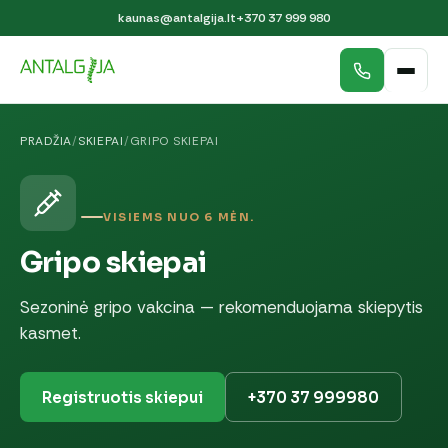
kaunas@antalgija.lt
+370 37 999 980
PRADŽIA
/
SKIEPAI
/
GRIPO SKIEPAI
VISIEMS NUO 6 MĖN.
Gripo skiepai
Sezoninė gripo vakcina — rekomenduojama skiepytis
kasmet.
Registruotis skiepui
+370 37 999980