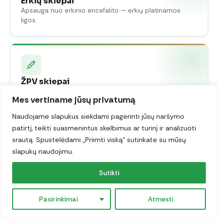
Erkių skiepai
Apsauga nuo erkinio encefalito — erkių platinamos
ligos.
ŽPV skiepai
Apsauga nuo žmogaus papilomos viruso ir jo
Mes vertiname jūsų privatumą
sukeliamų vėžių.
Naudojame slapukus siekdami pagerinti jūsų naršymo
patirtį, teikti suasmenintus skelbimus ar turinį ir analizuoti
srautą. Spustelėdami „Priimti viską“ sutinkate su mūsų
slapukų naudojimu.
Pneumokokų skiepai
Apsauga nuo pneumokokinės infekcijos — plaučių
Sutikti
uždegimo, meningito.
Pasirinkimai
Atmesti