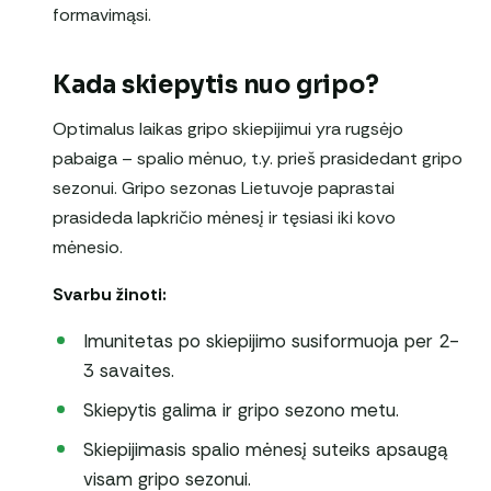
formavimąsi.
Kada skiepytis nuo gripo?
Optimalus laikas gripo skiepijimui yra rugsėjo
pabaiga – spalio mėnuo, t.y. prieš prasidedant gripo
sezonui. Gripo sezonas Lietuvoje paprastai
prasideda lapkričio mėnesį ir tęsiasi iki kovo
mėnesio.
Svarbu žinoti:
Imunitetas po skiepijimo susiformuoja per 2-
3 savaites.
Skiepytis galima ir gripo sezono metu.
Skiepijimasis spalio mėnesį suteiks apsaugą
visam gripo sezonui.