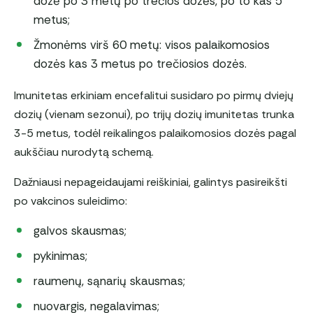
dozė po 3 metų po trečios dozės, po to kas 5
metus;
Žmonėms virš 60 metų: visos palaikomosios
dozės kas 3 metus po trečiosios dozės.
Imunitetas erkiniam encefalitui susidaro po pirmų dviejų
dozių (vienam sezonui), po trijų dozių imunitetas trunka
3-5 metus, todėl reikalingos palaikomosios dozės pagal
aukščiau nurodytą schemą.
Dažniausi nepageidaujami reiškiniai, galintys pasireikšti
po vakcinos suleidimo:
galvos skausmas;
pykinimas;
raumenų, sąnarių skausmas;
nuovargis, negalavimas;