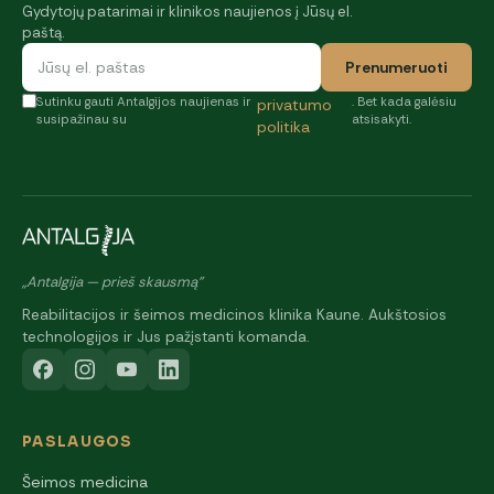
Gydytojų patarimai ir klinikos naujienos į Jūsų el.
paštą.
Prenumeruoti
Sutinku gauti Antalgijos naujienas ir
. Bet kada galėsiu
privatumo
susipažinau su
atsisakyti.
politika
„Antalgija — prieš skausmą"
Reabilitacijos ir šeimos medicinos klinika Kaune. Aukštosios
technologijos ir Jus pažįstanti komanda.
PASLAUGOS
Šeimos medicina