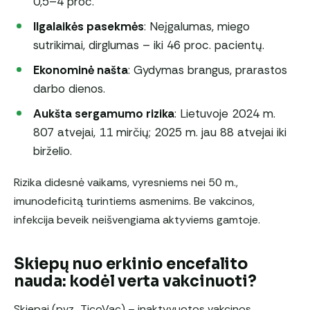
0,5–4 proc.
Ilgalaikės pasekmės
: Neįgalumas, miego
sutrikimai, dirglumas – iki 46 proc. pacientų.
Ekonominė našta
: Gydymas brangus, prarastos
darbo dienos.
Aukšta sergamumo rizika
: Lietuvoje 2024 m.
807 atvejai, 11 mirčių; 2025 m. jau 88 atvejai iki
birželio.
Rizika didesnė vaikams, vyresniems nei 50 m.,
imunodeficitą turintiems asmenims. Be vakcinos,
infekcija beveik neišvengiama aktyviems gamtoje.
Skiepų nuo erkinio encefalito
nauda: kodėl verta vakcinuoti?
Skiepai (pvz., TicoVac) – inaktyvuotos vakcinos.