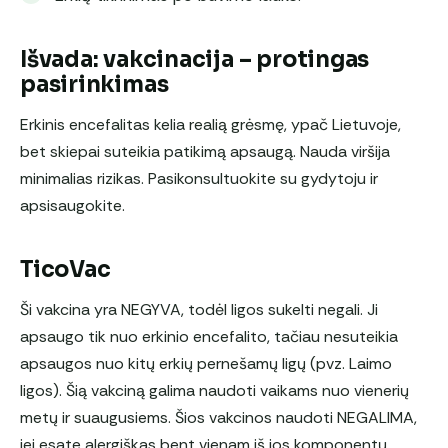
Išvada: vakcinacija – protingas
pasirinkimas
Erkinis encefalitas kelia realią grėsmę, ypač Lietuvoje,
bet skiepai suteikia patikimą apsaugą. Nauda viršija
minimalias rizikas. Pasikonsultuokite su gydytoju ir
apsisaugokite.
TicoVac
Ši vakcina yra NEGYVA, todėl ligos sukelti negali. Ji
apsaugo tik nuo erkinio encefalito, tačiau nesuteikia
apsaugos nuo kitų erkių pernešamų ligų (pvz. Laimo
ligos). Šią vakciną galima naudoti vaikams nuo vienerių
metų ir suaugusiems. Šios vakcinos naudoti NEGALIMA,
jei esate alergiškas bent vienam iš jos komponentų,