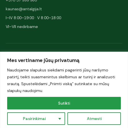
+370 37 999 980
kaunas@antalgija.lt
I–IV 8:00–19:00 · V 8:00–18:00
VI–VII nedirbame
NARYSTĖS IR PARTNERIAI
Mes vertiname jūsų privatumą
Naudojame slapukus siekdami pagerinti jūsų naršymo
patirtį, teikti suasmenintus skelbimus ar turinį ir analizuoti
srautą. Spustelėdami „Priimti viską“ sutinkate su mūsų
slapukų naudojimu.
© 2026 UAB „Antalgija". Visos teisės saugomos.
Sutikti
Privatumo politika
·
Pasirinkimai
Atmesti
Slapukai