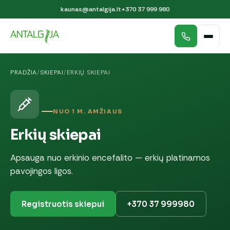
kaunas@antalgija.lt
+370 37 999 980
PRADŽIA
/
SKIEPAI
/
ERKIŲ SKIEPAI
NUO 1 M. AMŽIAUS
Erkių skiepai
Apsauga nuo erkinio encefalito — erkių platinamos
pavojingos ligos.
Registruotis skiepui
+370 37 999980