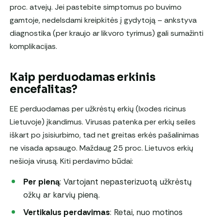
proc. atvejų. Jei pastebite simptomus po buvimo
gamtoje, nedelsdami kreipkitės į gydytoją – ankstyva
diagnostika (per kraujo ar likvoro tyrimus) gali sumažinti
komplikacijas.
Kaip perduodamas erkinis
encefalitas?
EE perduodamas per užkrėstų erkių (Ixodes ricinus
Lietuvoje) įkandimus. Virusas patenka per erkių seiles
iškart po įsisiurbimo, tad net greitas erkės pašalinimas
ne visada apsaugo. Maždaug 25 proc. Lietuvos erkių
nešioja virusą. Kiti perdavimo būdai:
Per pieną
: Vartojant nepasterizuotą užkrėstų
ožkų ar karvių pieną.
Vertikalus perdavimas
: Retai, nuo motinos