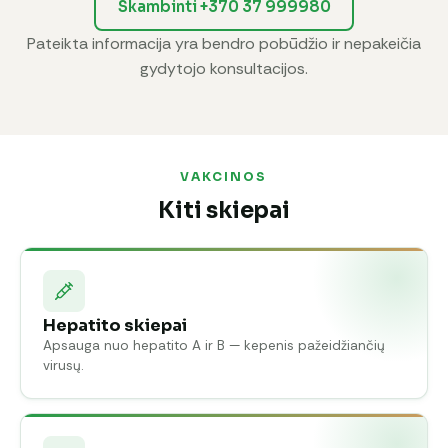
Skambinti +370 37 999980
Pateikta informacija yra bendro pobūdžio ir nepakeičia
gydytojo konsultacijos.
VAKCINOS
Kiti skiepai
Hepatito skiepai
Apsauga nuo hepatito A ir B — kepenis pažeidžiančių
virusų.