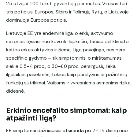
25 atvejai 100 tūkst. gyventojų per metus. Virusas turi
tris potipius: Europos, Sibiro ir Tolimųjų Rytų, o Lietuvoje
dominuoja Europos potipis.
Lietuvoje EE yra endeminė liga, o erkių aktyvumo
sezonas tęsiasi nuo kovo iki lapkričio, tačiau dėl klimato
kaitos erkės aktyvios ir žiemą. Liga pavojinga, nes nėra
specifinio gydymo – tik simptominis, o mirštamumas
siekia 0,5–4 proc., o 30–60 proc. persirgusių lieka
ilgalaikės pasekmės, tokios kaip paralyžius ar pažintinių
funkcijų sutrikimai. Vaikams ir vyresniems asmenims rizika
didesnė.
Erkinio encefalito simptomai: kaip
atpažinti ligą?
EE simptomai dažniausiai atsiranda po 7–14 dienų nuo