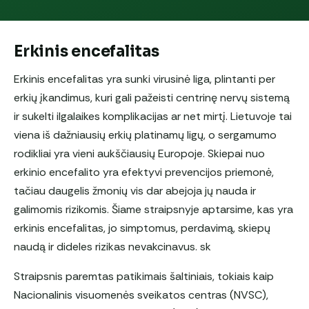
Erkinis encefalitas
Erkinis encefalitas yra sunki virusinė liga, plintanti per
erkių įkandimus, kuri gali pažeisti centrinę nervų sistemą
ir sukelti ilgalaikes komplikacijas ar net mirtį. Lietuvoje tai
viena iš dažniausių erkių platinamų ligų, o sergamumo
rodikliai yra vieni aukščiausių Europoje. Skiepai nuo
erkinio encefalito yra efektyvi prevencijos priemonė,
tačiau daugelis žmonių vis dar abejoja jų nauda ir
galimomis rizikomis. Šiame straipsnyje aptarsime, kas yra
erkinis encefalitas, jo simptomus, perdavimą, skiepų
naudą ir dideles rizikas nevakcinavus. sk
Straipsnis paremtas patikimais šaltiniais, tokiais kaip
Nacionalinis visuomenės sveikatos centras (NVSC),