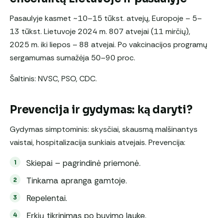
Pasaulyje kasmet ~10–15 tūkst. atvejų, Europoje – 5–
13 tūkst. Lietuvoje 2024 m. 807 atvejai (11 mirčių),
2025 m. iki liepos – 88 atvejai. Po vakcinacijos programų
sergamumas sumažėja 50–90 proc.
Šaltinis: NVSC, PSO, CDC.
Prevencija ir gydymas: ką daryti?
Gydymas simptominis: skysčiai, skausmą malšinantys
vaistai, hospitalizacija sunkiais atvejais. Prevencija:
Skiepai – pagrindinė priemonė.
Tinkama apranga gamtoje.
Repelentai.
Erkių tikrinimas po buvimo lauke.