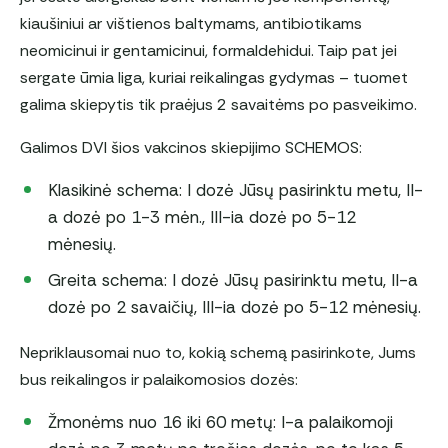
kiaušiniui ar vištienos baltymams, antibiotikams
neomicinui ir gentamicinui, formaldehidui. Taip pat jei
sergate ūmia liga, kuriai reikalingas gydymas – tuomet
galima skiepytis tik praėjus 2 savaitėms po pasveikimo.
Galimos DVI šios vakcinos skiepijimo SCHEMOS:
Klasikinė schema: I dozė Jūsų pasirinktu metu, II-
a dozė po 1-3 mėn., III-ia dozė po 5-12
mėnesių.
Greita schema: I dozė Jūsų pasirinktu metu, II-a
dozė po 2 savaičių, III-ia dozė po 5-12 mėnesių.
Nepriklausomai nuo to, kokią schemą pasirinkote, Jums
bus reikalingos ir palaikomosios dozės:
Žmonėms nuo 16 iki 60 metų: I-a palaikomoji