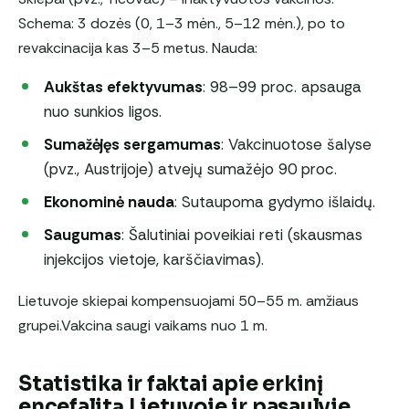
Schema: 3 dozės (0, 1–3 mėn., 5–12 mėn.), po to
revakcinacija kas 3–5 metus. Nauda:
Aukštas efektyvumas
: 98–99 proc. apsauga
nuo sunkios ligos.
Sumažėjęs sergamumas
: Vakcinuotose šalyse
(pvz., Austrijoje) atvejų sumažėjo 90 proc.
Ekonominė nauda
: Sutaupoma gydymo išlaidų.
Saugumas
: Šalutiniai poveikiai reti (skausmas
injekcijos vietoje, karščiavimas).
Lietuvoje skiepai kompensuojami 50–55 m. amžiaus
grupei.Vakcina saugi vaikams nuo 1 m.
Statistika ir faktai apie erkinį
encefalitą Lietuvoje ir pasaulyje