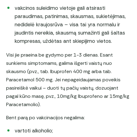
vakcinos suleidimo vietoje gali atsirasti
paraudimas, patinimas, skausmas, sukietėjimas,
nedidelė kraujosrūva – visa tai yra normalu ir
jaudintis nereikia, skausmą sumažinti gali šaltas
kompresas, uždėtas ant skiepijimo vietos.
Visi jie praeina be gydymo per 1-3 dienas. Esant
sunkiems simptomams, galima išgerti vaistų nuo
skausmo (pvz., tab. Ibuprofen 400 mg arba tab.
Paracetamol 500 mg. Jei nepageidaujamas poveikis
pasireiškė vaikui – duoti tų pačių vaistų, dozuojant
pagal kūno masę, pvz., 10mg/kg Ibuprofeno ar 15mg/kg
Paracetamolio).
Bent parą po vakcinacijos negalima:
vartoti alkoholio;