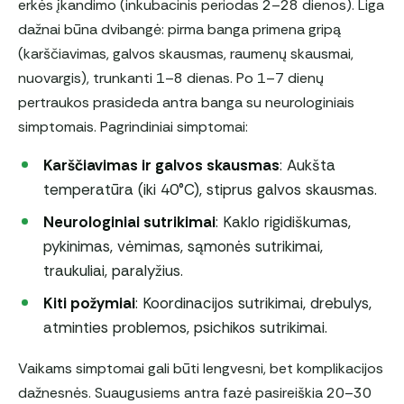
erkės įkandimo (inkubacinis periodas 2–28 dienos). Liga
dažnai būna dvibangė: pirma banga primena gripą
(karščiavimas, galvos skausmas, raumenų skausmai,
nuovargis), trunkanti 1–8 dienas. Po 1–7 dienų
pertraukos prasideda antra banga su neurologiniais
simptomais. Pagrindiniai simptomai:
Karščiavimas ir galvos skausmas
: Aukšta
temperatūra (iki 40°C), stiprus galvos skausmas.
Neurologiniai sutrikimai
: Kaklo rigidiškumas,
pykinimas, vėmimas, sąmonės sutrikimai,
traukuliai, paralyžius.
Kiti požymiai
: Koordinacijos sutrikimai, drebulys,
atminties problemos, psichikos sutrikimai.
Vaikams simptomai gali būti lengvesni, bet komplikacijos
dažnesnės. Suaugusiems antra fazė pasireiškia 20–30