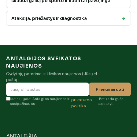
skauda galvą po sporto ir kada tai pavojinga
Ataksija: priežastys ir diagnostika
ANTALGIJOS SVEIKATOS
NAUJIENOS
Gydytojų patarimai ir klinikos naujienos į Jūsų el.
paštą.
Prenumeruoti
Sutinku gauti Antalgijos naujienas ir
. Bet kada galėsiu
privatumo
susipažinau su
atsisakyti.
politika