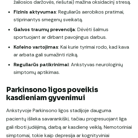
žaliosios daržovės, riešutai) mažina oksidacinį stresą.
Fizinis aktyvumas
: Reguliarūs aerobikos pratimai,
stiprinantys smegenų sveikatą.
Galvos traumų prevencija
: Dėvėti šalmus
sportuojant ar dirbant pavojingus darbus.
Kofeino vartojimas
: Kai kurie tyrimai rodo, kad kava
ar arbata gali sumažinti riziką.
Reguliarūs patikrinimai
: Ankstyvas neurologinių
simptomų aptikimas.
Parkinsono ligos poveikis
kasdieniam gyvenimui
Ankstyvoje Parkinsono ligos stadijoje dauguma
pacientų išlieka savarankiški, tačiau progresuojant liga
gali riboti judėjimą, darbą ar kasdienę veiklą. Nemotoriniai
simptomai, tokie kaip depresija ar kognityviniai