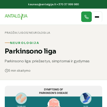
kaunas@antalgija.lt
+370 37 999 980
PRADŽIA
/
LIGOS
/
NEUROLOGIJA
NEUROLOGIJA
Parkinsono liga
Parkinsono liga: priežastys, simptomai ir gydymas
5 min skaitymo