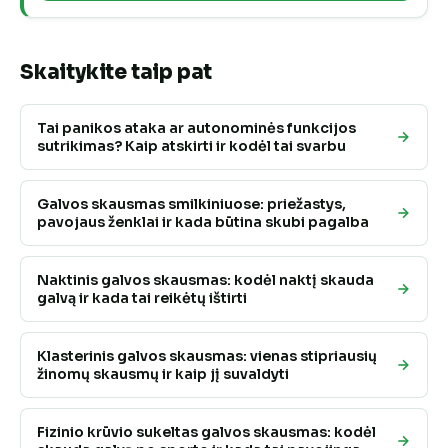
Skaitykite taip pat
Tai panikos ataka ar autonominės funkcijos
sutrikimas? Kaip atskirti ir kodėl tai svarbu
Galvos skausmas smilkiniuose: priežastys,
pavojaus ženklai ir kada būtina skubi pagalba
Naktinis galvos skausmas: kodėl naktį skauda
galvą ir kada tai reikėtų ištirti
Klasterinis galvos skausmas: vienas stipriausių
žinomų skausmų ir kaip jį suvaldyti
Fizinio krūvio sukeltas galvos skausmas: kodėl