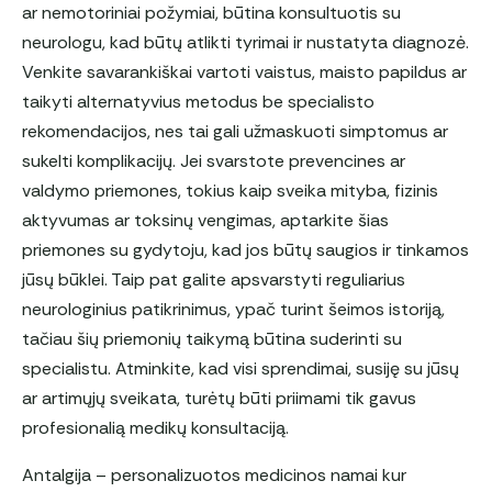
ar nemotoriniai požymiai, būtina konsultuotis su
neurologu, kad būtų atlikti tyrimai ir nustatyta diagnozė.
Venkite savarankiškai vartoti vaistus, maisto papildus ar
taikyti alternatyvius metodus be specialisto
rekomendacijos, nes tai gali užmaskuoti simptomus ar
sukelti komplikacijų. Jei svarstote prevencines ar
valdymo priemones, tokius kaip sveika mityba, fizinis
aktyvumas ar toksinų vengimas, aptarkite šias
priemones su gydytoju, kad jos būtų saugios ir tinkamos
jūsų būklei. Taip pat galite apsvarstyti reguliarius
neurologinius patikrinimus, ypač turint šeimos istoriją,
tačiau šių priemonių taikymą būtina suderinti su
specialistu. Atminkite, kad visi sprendimai, susiję su jūsų
ar artimųjų sveikata, turėtų būti priimami tik gavus
profesionalią medikų konsultaciją.
Antalgija – personalizuotos medicinos namai kur