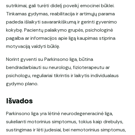
sutrikimai, gali turėti didelį poveikį emocinei būklei.
Tinkamas gydymas, reabilitacija ir artimųjų parama
padeda išlaikyti savarankiškumą ir gerinti gyvenimo
kokybę. Pacientų palaikymo grupės, psichologinė
pagalba ar informacijos apie ligą kaupimas stiprina
motyvaciją valdyti būklę.
Norint gyventi su Parkinsono liga, būtina
bendradarbiauti su neurologu, fizioterapeutu ar
psichologu, reguliariai tikrintis ir laikytis individualaus
gydymo plano.
Išvados
Parkinsono liga yra lėtinė neurodegeneracinė liga,
sukelianti motorinius simptomus, tokius kaip drebulys,
sustingimas ir lėti judesiai, bei nemotorinius simptomus,