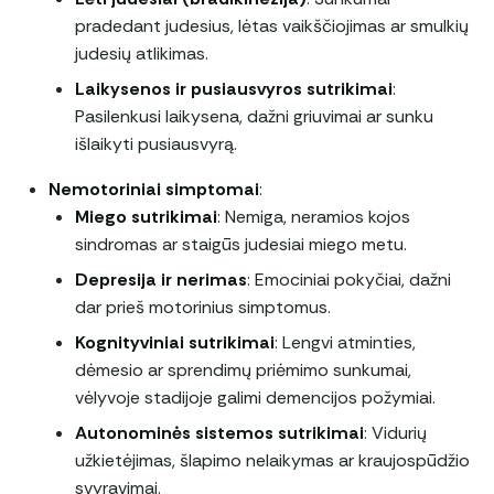
pradedant judesius, lėtas vaikščiojimas ar smulkių
judesių atlikimas.
Laikysenos ir pusiausvyros sutrikimai
:
Pasilenkusi laikysena, dažni griuvimai ar sunku
išlaikyti pusiausvyrą.
Nemotoriniai simptomai
:
Miego sutrikimai
: Nemiga, neramios kojos
sindromas ar staigūs judesiai miego metu.
Depresija ir nerimas
: Emociniai pokyčiai, dažni
dar prieš motorinius simptomus.
Kognityviniai sutrikimai
: Lengvi atminties,
dėmesio ar sprendimų priėmimo sunkumai,
vėlyvoje stadijoje galimi demencijos požymiai.
Autonominės sistemos sutrikimai
: Vidurių
užkietėjimas, šlapimo nelaikymas ar kraujospūdžio
svyravimai.