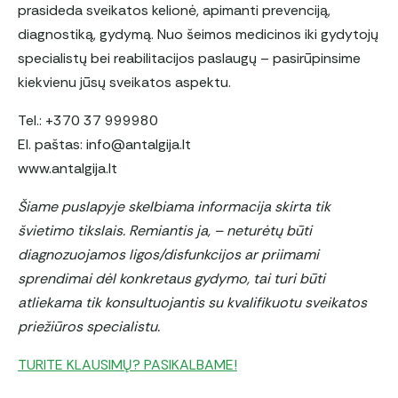
prasideda sveikatos kelionė, apimanti prevenciją,
diagnostiką, gydymą. Nuo šeimos medicinos iki gydytojų
specialistų bei reabilitacijos paslaugų – pasirūpinsime
kiekvienu jūsų sveikatos aspektu.
Tel.: +370 37 999980
El. paštas: info@antalgija.lt
www.antalgija.lt
Šiame puslapyje skelbiama informacija skirta tik
švietimo tikslais. Remiantis ja, – neturėtų būti
diagnozuojamos ligos/disfunkcijos ar priimami
sprendimai dėl konkretaus gydymo, tai turi būti
atliekama tik konsultuojantis su kvalifikuotu sveikatos
priežiūros specialistu.
TURITE KLAUSIMŲ? PASIKALBAME!