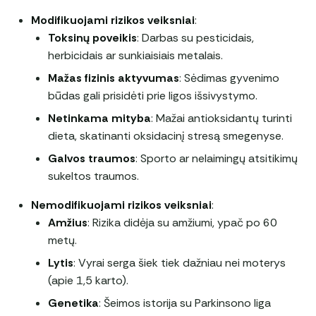
Modifikuojami rizikos veiksniai
:
Toksinų poveikis
: Darbas su pesticidais,
herbicidais ar sunkiaisiais metalais.
Mažas fizinis aktyvumas
: Sėdimas gyvenimo
būdas gali prisidėti prie ligos išsivystymo.
Netinkama mityba
: Mažai antioksidantų turinti
dieta, skatinanti oksidacinį stresą smegenyse.
Galvos traumos
: Sporto ar nelaimingų atsitikimų
sukeltos traumos.
Nemodifikuojami rizikos veiksniai
:
Amžius
: Rizika didėja su amžiumi, ypač po 60
metų.
Lytis
: Vyrai serga šiek tiek dažniau nei moterys
(apie 1,5 karto).
Genetika
: Šeimos istorija su Parkinsono liga