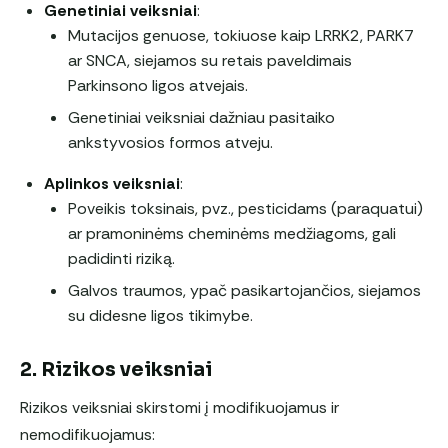
Genetiniai veiksniai
:
Mutacijos genuose, tokiuose kaip LRRK2, PARK7
ar SNCA, siejamos su retais paveldimais
Parkinsono ligos atvejais.
Genetiniai veiksniai dažniau pasitaiko
ankstyvosios formos atveju.
Aplinkos veiksniai
:
Poveikis toksinais, pvz., pesticidams (paraquatui)
ar pramoninėms cheminėms medžiagoms, gali
padidinti riziką.
Galvos traumos, ypač pasikartojančios, siejamos
su didesne ligos tikimybe.
2. Rizikos veiksniai
Rizikos veiksniai skirstomi į modifikuojamus ir
nemodifikuojamus: