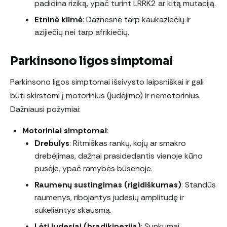
padidina riziką, ypač turint LRRK2 ar kitą mutaciją.
Etninė kilmė
: Dažnesnė tarp kaukaziečių ir
azijiečių nei tarp afrikiečių.
Parkinsono ligos simptomai
Parkinsono ligos simptomai išsivysto laipsniškai ir gali
būti skirstomi į motorinius (judėjimo) ir nemotorinius.
Dažniausi požymiai:
Motoriniai simptomai
:
Drebulys
: Ritmiškas rankų, kojų ar smakro
drebėjimas, dažnai prasidedantis vienoje kūno
pusėje, ypač ramybės būsenoje.
Raumenų sustingimas (rigidiškumas)
: Standūs
raumenys, ribojantys judesių amplitudę ir
sukeliantys skausmą.
Lėti judesiai (bradikinezija)
: Sunkumai