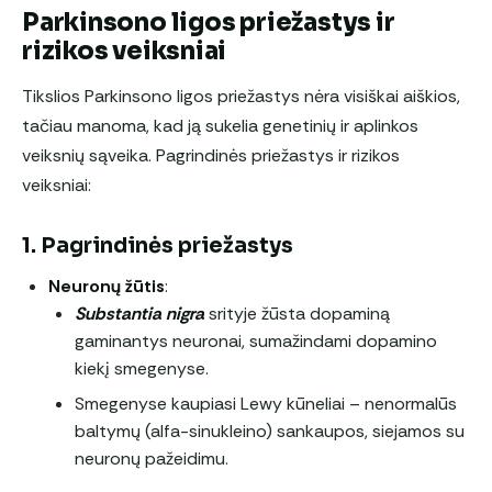
Parkinsono ligos priežastys ir
rizikos veiksniai
Tikslios Parkinsono ligos priežastys nėra visiškai aiškios,
tačiau manoma, kad ją sukelia genetinių ir aplinkos
veiksnių sąveika. Pagrindinės priežastys ir rizikos
veiksniai:
1. Pagrindinės priežastys
Neuronų žūtis
:
Substantia nigra
srityje žūsta dopaminą
gaminantys neuronai, sumažindami dopamino
kiekį smegenyse.
Smegenyse kaupiasi Lewy kūneliai – nenormalūs
baltymų (alfa-sinukleino) sankaupos, siejamos su
neuronų pažeidimu.