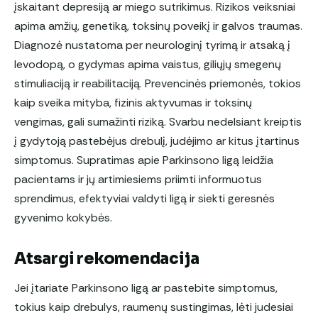
įskaitant depresiją ar miego sutrikimus. Rizikos veiksniai
apima amžių, genetiką, toksinų poveikį ir galvos traumas.
Diagnozė nustatoma per neurologinį tyrimą ir atsaką į
levodopą, o gydymas apima vaistus, giliųjų smegenų
stimuliaciją ir reabilitaciją. Prevencinės priemonės, tokios
kaip sveika mityba, fizinis aktyvumas ir toksinų
vengimas, gali sumažinti riziką. Svarbu nedelsiant kreiptis
į gydytoją pastebėjus drebulį, judėjimo ar kitus įtartinus
simptomus. Supratimas apie Parkinsono ligą leidžia
pacientams ir jų artimiesiems priimti informuotus
sprendimus, efektyviai valdyti ligą ir siekti geresnės
gyvenimo kokybės.
Atsargi rekomendacija
Jei įtariate Parkinsono ligą ar pastebite simptomus,
tokius kaip drebulys, raumenų sustingimas, lėti judesiai