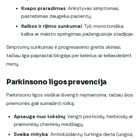
Kvapo praradimas
: Ankstyvas simptomas,
pastebimas daugeliui pacientų.
Kalbos ir rijimo sunkumai
: Tyli, monotoniška
kalba ar maisto springimas pažengusioje stadijoje.
Simptomų sunkumas ir progresavimo greitis skiriasi,
tačiau liga paprastai blogėja per kelerius ar keliasdešimt
metų.
Parkinsono ligos prevencija
Parkinsono ligos visiškai išvengti neįmanoma, tačiau šios
priemonės gali sumažinti riziką:
Apsauga nuo toksinų
: Vengti pesticidų, herbicidų ar
pramoninių cheminių medžiagų.
Sveika mityba
: Antioksidantų turtinga dieta (uogos,