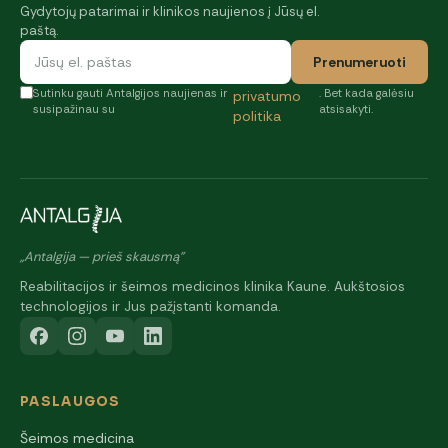
Gydytojų patarimai ir klinikos naujienos į Jūsų el.
paštą.
Prenumeruoti
Sutinku gauti Antalgijos naujienas ir
. Bet kada galėsiu
privatumo
susipažinau su
atsisakyti.
politika
„Antalgija — prieš skausmą"
Reabilitacijos ir šeimos medicinos klinika Kaune. Aukštosios
technologijos ir Jus pažįstanti komanda.
PASLAUGOS
Šeimos medicina