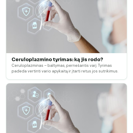
Ceruloplazmino tyrimas: ką jis rodo?
Ceruloplazminas – baltymas, pernešantis varį. Tyrimas
padeda vertinti vario apykaitą ir įtarti retus jos sutrikimus.