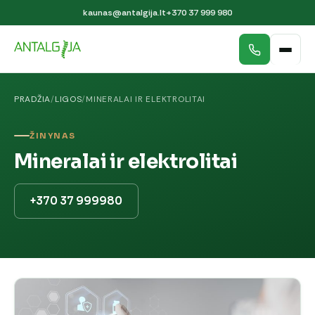
kaunas@antalgija.lt
+370 37 999 980
PRADŽIA
/
LIGOS
/
MINERALAI IR ELEKTROLITAI
ŽINYNAS
Mineralai ir elektrolitai
+370 37 999980