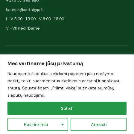
+370 37 999 980
kaunas@antalgija.lt
I–IV 8:00–19:00 · V 8:00–18:00
VI–VII nedirbame
NARYSTĖS IR PARTNERIAI
Mes vertiname jūsų privatumą
Naudojame slapukus siekdami pagerinti jūsų naršymo
patirtį, teikti suasmenintus skelbimus ar turinį ir analizuoti
srautą. Spustelėdami „Priimti viską“ sutinkate su mūsų
slapukų naudojimu.
© 2026 UAB „Antalgija". Visos teisės saugomos.
Sutikti
Privatumo politika
·
Pasirinkimai
Atmesti
Slapukai