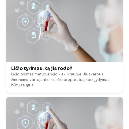
Ličio tyrimas: ką jis rodo?
Ličio tyrimas matuoja ličio kiekį kraujyje. Jis svarbus
žmonėms, vartojantiems ličio preparatus, kad gydymas
būtų saugus…