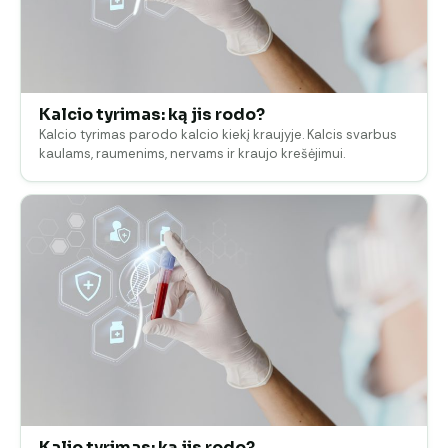
Kalcio tyrimas: ką jis rodo?
Kalcio tyrimas parodo kalcio kiekį kraujyje. Kalcis svarbus
kaulams, raumenims, nervams ir kraujo krešėjimui.
Kalio tyrimas: ką jis rodo?