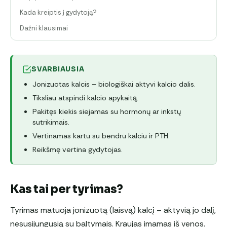
Kada kreiptis į gydytoją?
Dažni klausimai
SVARBIAUSIA
Jonizuotas kalcis – biologiškai aktyvi kalcio dalis.
Tiksliau atspindi kalcio apykaitą.
Pakitęs kiekis siejamas su hormonų ar inkstų
sutrikimais.
Vertinamas kartu su bendru kalciu ir PTH.
Reikšmę vertina gydytojas.
Kas tai per tyrimas?
Tyrimas matuoja jonizuotą (laisvą) kalcį – aktyvią jo dalį,
nesusijungusią su baltymais. Kraujas imamas iš venos.