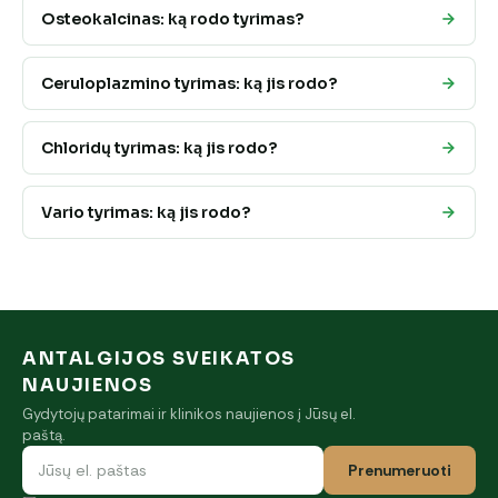
Osteokalcinas: ką rodo tyrimas?
Ceruloplazmino tyrimas: ką jis rodo?
Chloridų tyrimas: ką jis rodo?
Vario tyrimas: ką jis rodo?
ANTALGIJOS SVEIKATOS
NAUJIENOS
Gydytojų patarimai ir klinikos naujienos į Jūsų el.
paštą.
Prenumeruoti