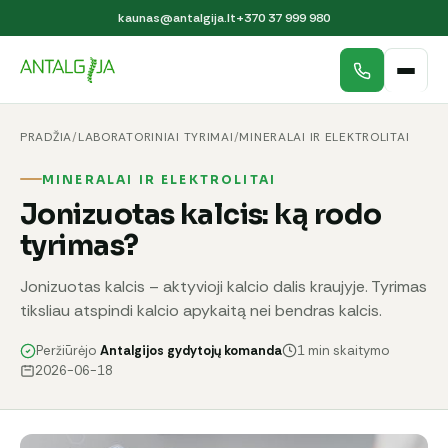
kaunas@antalgija.lt
+370 37 999 980
PRADŽIA
/
LABORATORINIAI TYRIMAI
/
MINERALAI IR ELEKTROLITAI
MINERALAI IR ELEKTROLITAI
Jonizuotas kalcis: ką rodo
tyrimas?
Jonizuotas kalcis – aktyvioji kalcio dalis kraujyje. Tyrimas
tiksliau atspindi kalcio apykaitą nei bendras kalcis.
Peržiūrėjo
Antalgijos gydytojų komanda
1 min skaitymo
2026-06-18