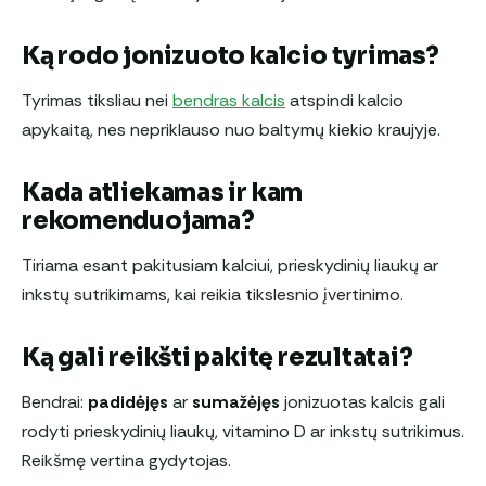
Ką rodo jonizuoto kalcio tyrimas?
Tyrimas tiksliau nei
bendras kalcis
atspindi kalcio
apykaitą, nes nepriklauso nuo baltymų kiekio kraujyje.
Kada atliekamas ir kam
rekomenduojama?
Tiriama esant pakitusiam kalciui, prieskydinių liaukų ar
inkstų sutrikimams, kai reikia tikslesnio įvertinimo.
Ką gali reikšti pakitę rezultatai?
Bendrai:
padidėjęs
ar
sumažėjęs
jonizuotas kalcis gali
rodyti prieskydinių liaukų, vitamino D ar inkstų sutrikimus.
Reikšmę vertina gydytojas.