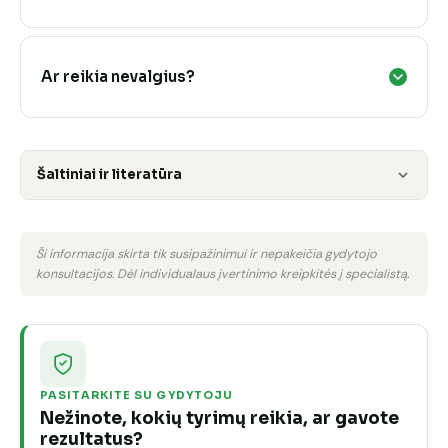
Ar reikia nevalgius?
Šaltiniai ir literatūra
Ši informacija skirta tik susipažinimui ir nepakeičia gydytojo
konsultacijos. Dėl individualaus įvertinimo kreipkitės į specialistą.
PASITARKITE SU GYDYTOJU
Nežinote, kokių tyrimų reikia, ar gavote
rezultatus?