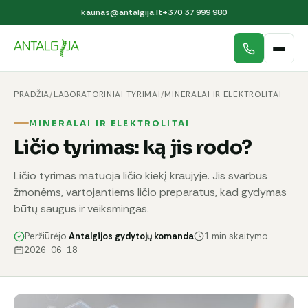
kaunas@antalgija.lt
+370 37 999 980
PRADŽIA
/
LABORATORINIAI TYRIMAI
/
MINERALAI IR ELEKTROLITAI
MINERALAI IR ELEKTROLITAI
Ličio tyrimas: ką jis rodo?
Ličio tyrimas matuoja ličio kiekį kraujyje. Jis svarbus
žmonėms, vartojantiems ličio preparatus, kad gydymas
būtų saugus ir veiksmingas.
Peržiūrėjo
Antalgijos gydytojų komanda
1 min skaitymo
2026-06-18