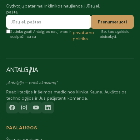
Gydytojų patarimai ir klinikos naujienos į Jūsų el.
paštą.
Prenumeruoti
Sutinku gauti Antalgijos naujienas ir
. Bet kada galėsiu
privatumo
susipažinau su
atsisakyti.
politika
„Antalgija — prieš skausmą"
Reabilitacijos ir šeimos medicinos klinika Kaune. Aukštosios
technologijos ir Jus pažįstanti komanda.
PASLAUGOS
Šeimos medicina