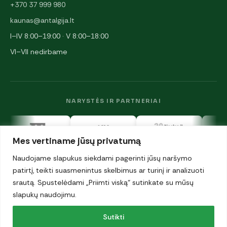
+370 37 999 980
kaunas@antalgija.lt
I–IV 8:00–19:00 · V 8:00–18:00
VI–VII nedirbame
NARYSTĖS IR PARTNERIAI
Mes vertiname jūsų privatumą
Naudojame slapukus siekdami pagerinti jūsų naršymo
patirtį, teikti suasmenintus skelbimus ar turinį ir analizuoti
srautą. Spustelėdami „Priimti viską“ sutinkate su mūsų
© 2026 UAB „Antalgija". Visos teisės saugomos.
Privatumo politika
slapukų naudojimu.
·
Sutikti
Slapukai