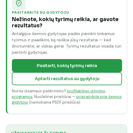
PASITARKITE SU GYDYTOJU
Nežinote, kokių tyrimų reikia, ar gavote
rezultatus?
Antalgijos šeimos gydytojas padės parinkti tinkamus
tyrimus ir paaiškins, ką reiškia jūsų rezultatai — kad
žinotumėte, ar viskas gerai. Tyrimų rezultatus visada turi
įvertinti gydytojas.
Pasitarti, kokių tyrimų reikia
Aptarti rezultatus su gydytoju
Norite išsamaus patikrinimo?
profilaktinio ištyrimo
programos
. Nuolatinei priežiūrai —
prisirašykite prie šeimos
gydytojo
(nemokama PSDF priežiūra).