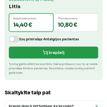
UŽSISAKYKITE ŠĮ TYRIMĄ
Litis
Neprisirašiusiems
Prisirašiusiems
14,40 €
10,80 €
Esu prisirašęs Antalgijos pacientas
Į krepšelį
Tyrimą galite atlikti be siuntimo. Kaina priklauso nuo to, ar esate
prisirašęs klinikos pacientas. Rezultatus visada turėtų įvertinti
gydytojas.
Skaitykite taip pat
Kraujo dujų ir pH tyrimas: ką jis rodo?