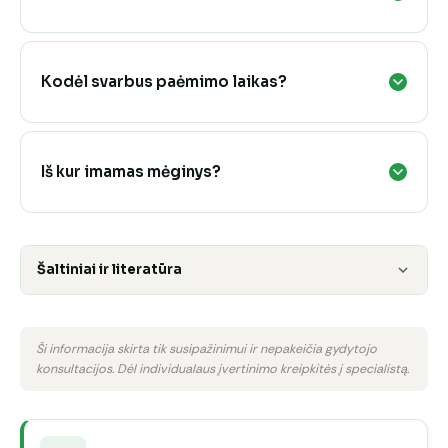
Kodėl svarbus paėmimo laikas?
Iš kur imamas mėginys?
Šaltiniai ir literatūra
Ši informacija skirta tik susipažinimui ir nepakeičia gydytojo
konsultacijos. Dėl individualaus įvertinimo kreipkitės į specialistą.