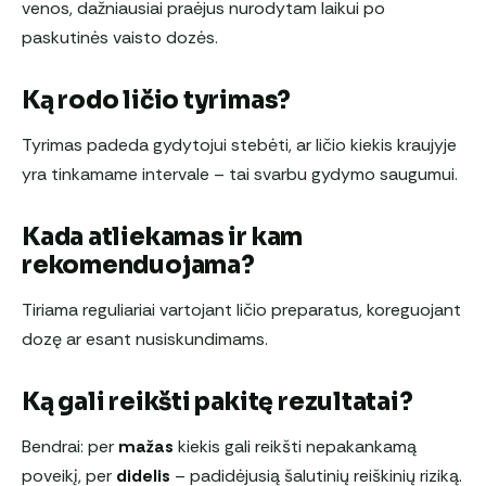
venos, dažniausiai praėjus nurodytam laikui po
paskutinės vaisto dozės.
Ką rodo ličio tyrimas?
Tyrimas padeda gydytojui stebėti, ar ličio kiekis kraujyje
yra tinkamame intervale – tai svarbu gydymo saugumui.
Kada atliekamas ir kam
rekomenduojama?
Tiriama reguliariai vartojant ličio preparatus, koreguojant
dozę ar esant nusiskundimams.
Ką gali reikšti pakitę rezultatai?
Bendrai: per
mažas
kiekis gali reikšti nepakankamą
poveikį, per
didelis
– padidėjusią šalutinių reiškinių riziką.