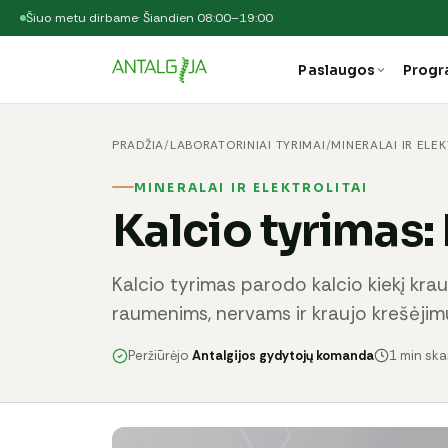
Šiuo metu dirbame
· Šiandien 08:00–19:00
Paslaugos
Prog
PRADŽIA
/
LABORATORINIAI TYRIMAI
/
MINERALAI IR ELEK
MINERALAI IR ELEKTROLITAI
Kalcio tyrimas: 
Kalcio tyrimas parodo kalcio kiekį krau
raumenims, nervams ir kraujo krešėjimu
Peržiūrėjo
Antalgijos gydytojų komanda
1 min sk