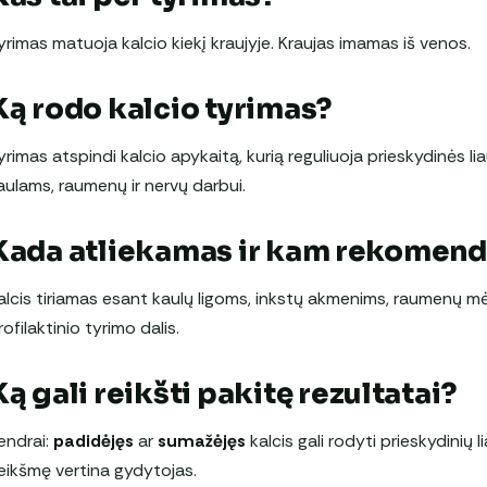
yrimas matuoja kalcio kiekį kraujyje. Kraujas imamas iš venos.
Ką rodo kalcio tyrimas?
yrimas atspindi kalcio apykaitą, kurią reguliuoja prieskydinės li
aulams, raumenų ir nervų darbui.
Kada atliekamas ir kam rekomen
alcis tiriamas esant kaulų ligoms, inkstų akmenims, raumenų mė
rofilaktinio tyrimo dalis.
Ką gali reikšti pakitę rezultatai?
endrai:
padidėjęs
ar
sumažėjęs
kalcis gali rodyti prieskydinių l
eikšmę vertina gydytojas.