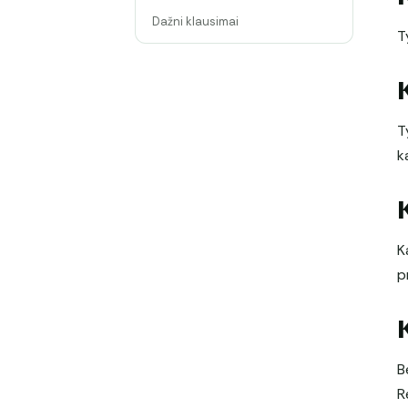
Dažni klausimai
T
T
k
K
p
B
R