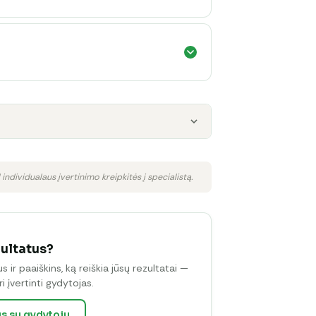
 individualaus įvertinimo kreipkitės į specialistą.
zultatus?
ir paaiškins, ką reiškia jūsų rezultatai —
i įvertinti gydytojas.
us su gydytoju