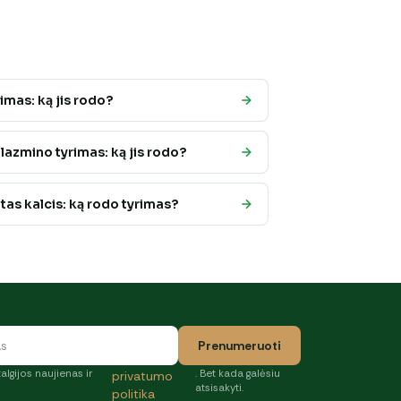
rimas: ką jis rodo?
lazmino tyrimas: ką jis rodo?
tas kalcis: ką rodo tyrimas?
Prenumeruoti
algijos naujienas ir
. Bet kada galėsiu
privatumo
atsisakyti.
politika