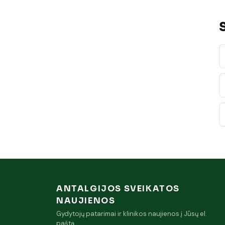
ANTALGIJOS SVEIKATOS
NAUJIENOS
Gydytojų patarimai ir klinikos naujienos į Jūsų el.
paštą.