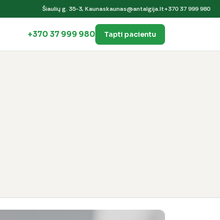
Šiaulių g. 35-3, Kaunas
kaunas@antalgija.lt
+370 37 999 980
+370 37 999 980
Tapti pacientu