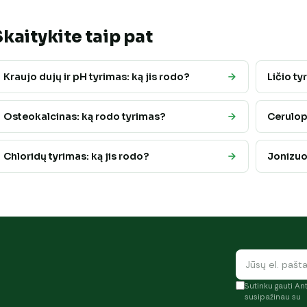
Skaitykite taip pat
Kraujo dujų ir pH tyrimas: ką jis rodo?
Ličio ty
Osteokalcinas: ką rodo tyrimas?
Cerulop
Chloridų tyrimas: ką jis rodo?
Jonizuo
Sutinku gauti Ant
susipažinau su