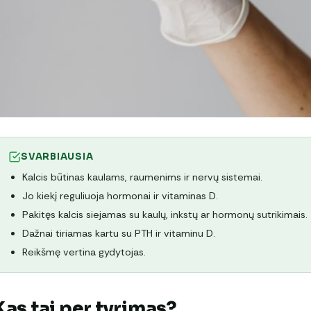
SVARBIAUSIA
Kalcis būtinas kaulams, raumenims ir nervų sistemai.
Jo kiekį reguliuoja hormonai ir vitaminas D.
Pakitęs kalcis siejamas su kaulų, inkstų ar hormonų sutrikimais.
Dažnai tiriamas kartu su PTH ir vitaminu D.
Reikšmę vertina gydytojas.
Kas tai per tyrimas?