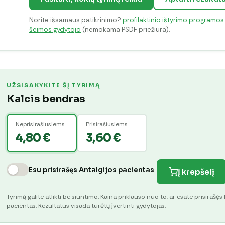
Norite išsamaus patikrinimo?
profilaktinio ištyrimo programos
šeimos gydytojo
(nemokama PSDF priežiūra).
UŽSISAKYKITE ŠĮ TYRIMĄ
Kalcis bendras
Neprisirašiusiems
Prisirašiusiems
4,80 €
3,60 €
Esu prisirašęs Antalgijos pacientas
Į krepšelį
Tyrimą galite atlikti be siuntimo. Kaina priklauso nuo to, ar esate prisirašęs 
pacientas. Rezultatus visada turėtų įvertinti gydytojas.