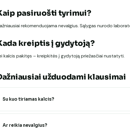
Kaip pasiruošti tyrimui?
ažniausiai rekomenduojama nevalgius. Sąlygas nurodo laborato
Kada kreiptis į gydytoją?
ei kalcis pakitęs – kreipkitės į gydytoją priežasčiai nustatyti.
Dažniausiai užduodami klausimai
Su kuo tiriamas kalcis?
Ar reikia nevalgius?