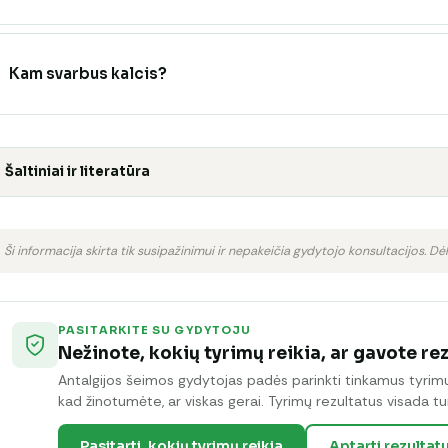
Kam svarbus kalcis?
Šaltiniai ir literatūra
Ši informacija skirta tik susipažinimui ir nepakeičia gydytojo konsultacijos. Dėl
PASITARKITE SU GYDYTOJU
Nežinote, kokių tyrimų reikia, ar gavote re
Antalgijos šeimos gydytojas padės parinkti tinkamus tyrimus 
kad žinotumėte, ar viskas gerai. Tyrimų rezultatus visada tur
Pasitarti, kokių tyrimų reikia
Aptarti rezultat