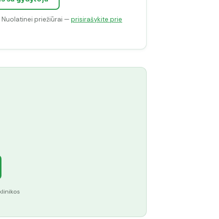
. Nuolatinei priežiūrai —
prisirašykite prie
klinikos