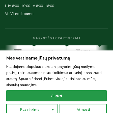
I–IV 8:00–19:00 · V 8:00–18:00
VI–VII nedirbame
NARYSTĖS IR PARTNERIAI
Mes vertiname jūsų privatumą
Naudojame slapukus siekdami pagerinti jūsų naršymo
patirtį, teikti suasmenintus skelbimus ar turinį ir analizuoti
srautą. Spustelėdami „Priimti viską“ sutinkate su mūsų
© 2026 UAB „Antalgija". Visos teisės saugomos.
Privatumo politika
slapukų naudojimu.
·
Sutikti
Slapukai
0
€
Pasirinkimai
Atmesti
0
×