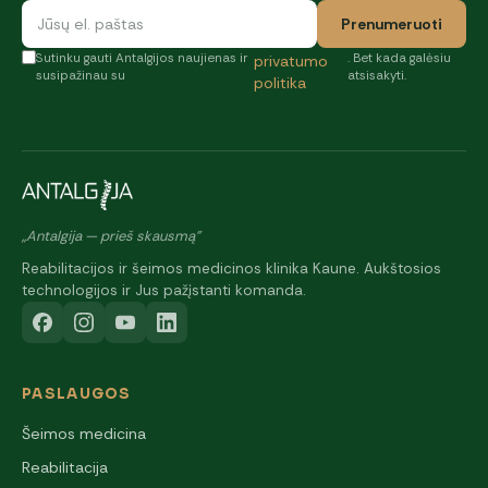
Prenumeruoti
Sutinku gauti Antalgijos naujienas ir
. Bet kada galėsiu
privatumo
susipažinau su
atsisakyti.
politika
„Antalgija — prieš skausmą"
Reabilitacijos ir šeimos medicinos klinika Kaune. Aukštosios
technologijos ir Jus pažįstanti komanda.
PASLAUGOS
Šeimos medicina
Reabilitacija