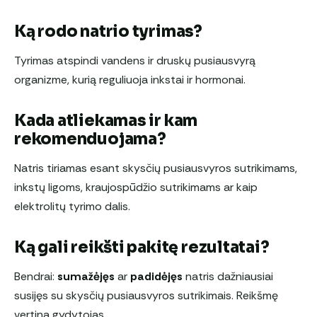
Ką rodo natrio tyrimas?
Tyrimas atspindi vandens ir druskų pusiausvyrą
organizme, kurią reguliuoja inkstai ir hormonai.
Kada atliekamas ir kam
rekomenduojama?
Natris tiriamas esant skysčių pusiausvyros sutrikimams,
inkstų ligoms, kraujospūdžio sutrikimams ar kaip
elektrolitų tyrimo dalis.
Ką gali reikšti pakitę rezultatai?
Bendrai:
sumažėjęs
ar
padidėjęs
natris dažniausiai
susijęs su skysčių pusiausvyros sutrikimais. Reikšmę
vertina gydytojas.