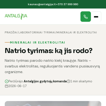
kaunas@antalgija.lt
+370 37 999 980
PRADŽIA
/
LABORATORINIAI TYRIMAI
/
MINERALAI IR ELEKTROLITAI
MINERALAI IR ELEKTROLITAI
Natrio tyrimas: ką jis rodo?
Natrio tyrimas parodo natrio kiekį kraujyje. Natris –
svarbus elektrolitas, reguliuojantis vandens pusiausvyrą
organizme.
Peržiūrėjo
Antalgijos gydytojų komanda
1 min skaitymo
2026-06-17