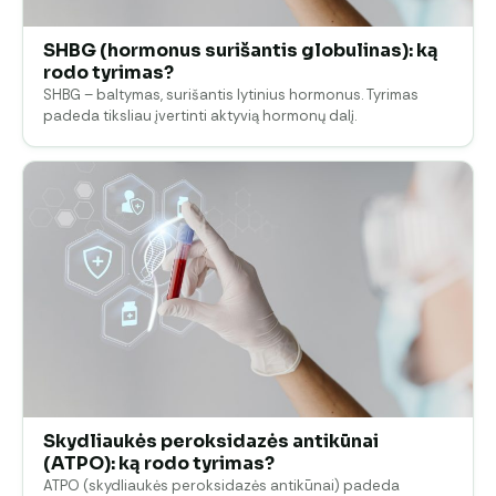
SHBG (hormonus surišantis globulinas): ką
rodo tyrimas?
SHBG – baltymas, surišantis lytinius hormonus. Tyrimas
padeda tiksliau įvertinti aktyvią hormonų dalį.
Skydliaukės peroksidazės antikūnai
(ATPO): ką rodo tyrimas?
ATPO (skydliaukės peroksidazės antikūnai) padeda