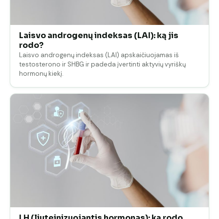
Laisvo androgenų indeksas (LAI): ką jis
rodo?
Laisvo androgenų indeksas (LAI) apskaičiuojamas iš
testosterono ir SHBG ir padeda įvertinti aktyvių vyriškų
hormonų kiekį.
LH (liuteinizuojantis hormonas): ką rodo