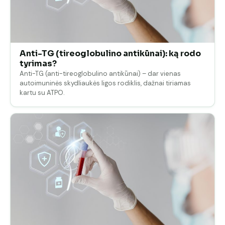
Anti-TG (tireoglobulino antikūnai): ką rodo
tyrimas?
Anti-TG (anti-tireoglobulino antikūnai) – dar vienas
autoimuninės skydliaukės ligos rodiklis, dažnai tiriamas
kartu su ATPO.