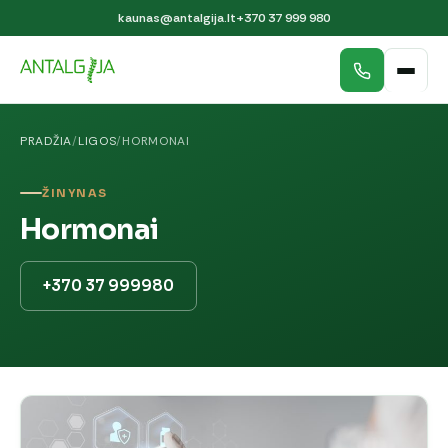
kaunas@antalgija.lt
+370 37 999 980
PRADŽIA
/
LIGOS
/
HORMONAI
ŽINYNAS
Hormonai
+370 37 999980