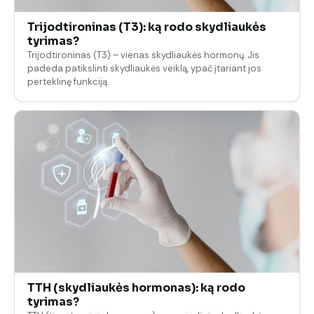
Trijodtironinas (T3): ką rodo skydliaukės
tyrimas?
Trijodtironinas (T3) – vienas skydliaukės hormonų. Jis
padeda patikslinti skydliaukės veiklą, ypač įtariant jos
perteklinę funkciją.
TTH (skydliaukės hormonas): ką rodo
tyrimas?