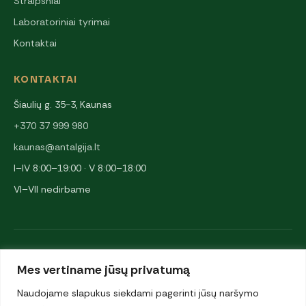
Straipsniai
Laboratoriniai tyrimai
Kontaktai
KONTAKTAI
Šiaulių g. 35-3, Kaunas
+370 37 999 980
kaunas@antalgija.lt
I–IV 8:00–19:00 · V 8:00–18:00
VI–VII nedirbame
NARYSTĖS IR PARTNERIAI
Mes vertiname jūsų privatumą
Naudojame slapukus siekdami pagerinti jūsų naršymo