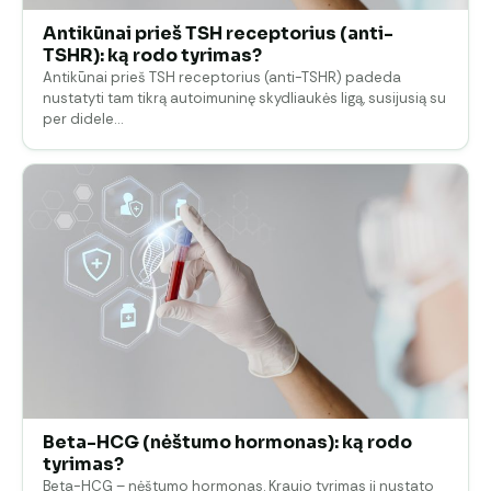
Antikūnai prieš TSH receptorius (anti-
TSHR): ką rodo tyrimas?
Antikūnai prieš TSH receptorius (anti-TSHR) padeda
nustatyti tam tikrą autoimuninę skydliaukės ligą, susijusią su
per didele…
Beta-HCG (nėštumo hormonas): ką rodo
tyrimas?
Beta-HCG – nėštumo hormonas. Kraujo tyrimas jį nustato