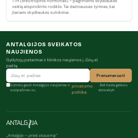
TTH (tireotropinis hormonas) – pagrindinis skydliaukės
veiklą atspindintis rodiklis. Tai dažniausias tyrimas, kai
įtariami skydliaukės sutrikimai.
ANTALGIJOS SVEIKATOS
NAUJIENOS
Gydytojų patarimai ir klinikos naujienos į Jūsų el.
paštą.
Prenumeruoti
Sutinku gauti Antalgijos naujienas ir
. Bet kada galėsiu
privatumo
susipažinau su
atsisakyti.
politika
„Antalgija — prieš skausmą"