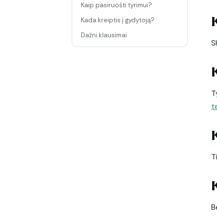
Kaip pasiruošti tyrimui?
Kada kreiptis į gydytoją?
Dažni klausimai
S
T
t
T
B