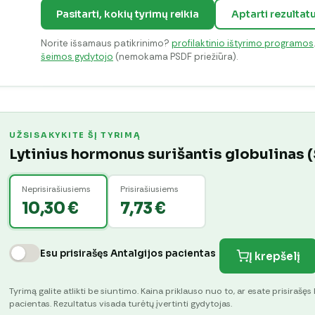
Pasitarti, kokių tyrimų reikia
Aptarti rezultat
Norite išsamaus patikrinimo?
profilaktinio ištyrimo programos
šeimos gydytojo
(nemokama PSDF priežiūra).
UŽSISAKYKITE ŠĮ TYRIMĄ
Lytinius hormonus surišantis globulinas
Neprisirašiusiems
Prisirašiusiems
10,30 €
7,73 €
Esu prisirašęs Antalgijos pacientas
Į krepšelį
Tyrimą galite atlikti be siuntimo. Kaina priklauso nuo to, ar esate prisirašęs 
pacientas. Rezultatus visada turėtų įvertinti gydytojas.