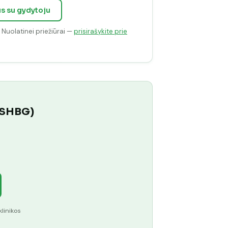
us su gydytoju
. Nuolatinei priežiūrai —
prisirašykite prie
 (SHBG)
klinikos