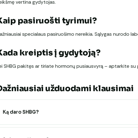
eikšmę vertina gydytojas.
Kaip pasiruošti tyrimui?
ažniausiai specialaus pasiruošimo nereikia. Sąlygas nurodo labo
Kada kreiptis į gydytoją?
ei SHBG pakitęs ar tiriate hormonų pusiausvyrą – aptarkite su 
Dažniausiai užduodami klausimai
Ką daro SHBG?