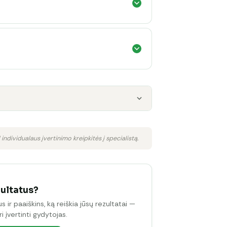
 individualaus įvertinimo kreipkitės į specialistą.
zultatus?
ir paaiškins, ką reiškia jūsų rezultatai —
i įvertinti gydytojas.