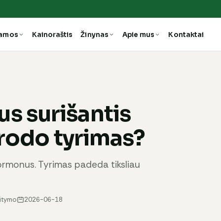
ramos
Kainoraštis
Žinynas
Apie mus
Kontaktai
s surišantis
 rodo tyrimas?
hormonus. Tyrimas padeda tiksliau
aitymo
2026-06-18