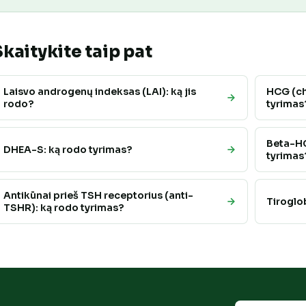
Skaitykite taip pat
Laisvo androgenų indeksas (LAI): ką jis
HCG (ch
rodo?
tyrimas
Beta-HC
DHEA-S: ką rodo tyrimas?
tyrimas
Antikūnai prieš TSH receptorius (anti-
Tiroglo
TSHR): ką rodo tyrimas?