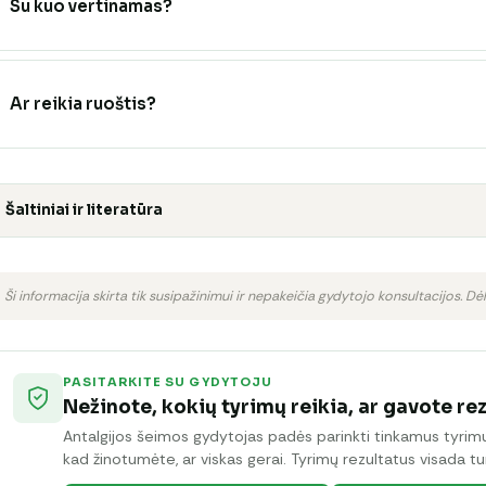
Su kuo vertinamas?
Ar reikia ruoštis?
Šaltiniai ir literatūra
Ši informacija skirta tik susipažinimui ir nepakeičia gydytojo konsultacijos. Dėl
PASITARKITE SU GYDYTOJU
Nežinote, kokių tyrimų reikia, ar gavote re
Antalgijos šeimos gydytojas padės parinkti tinkamus tyrimus 
kad žinotumėte, ar viskas gerai. Tyrimų rezultatus visada tur