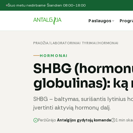
Šiuo metu nedirbame
· Šiandien 08:00–18:00
Paslaugos
Prog
PRADŽIA
/
LABORATORINIAI TYRIMAI
/
HORMONAI
HORMONAI
SHBG (hormonu
globulinas): ką
SHBG – baltymas, surišantis lytinius 
įvertinti aktyvią hormonų dalį.
Peržiūrėjo
Antalgijos gydytojų komanda
1 min sk