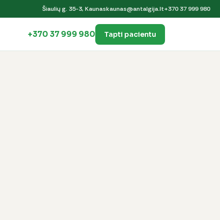
Šiaulių g. 35-3, Kaunas
kaunas@antalgija.lt
+370 37 999 980
+370 37 999 980
Tapti pacientu