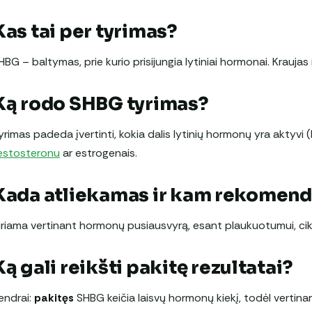
Kas tai per tyrimas?
HBG – baltymas, prie kurio prisijungia lytiniai hormonai. Krauja
Ką rodo SHBG tyrimas?
yrimas padeda įvertinti, kokia dalis lytinių hormonų yra aktyvi 
estosteronu
ar estrogenais.
Kada atliekamas ir kam rekomen
iriama vertinant hormonų pusiausvyrą, esant plaukuotumui, cik
Ką gali reikšti pakitę rezultatai?
endrai:
pakitęs
SHBG keičia laisvų hormonų kiekį, todėl vertinam