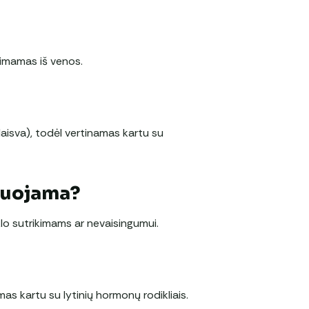
s imamas iš venos.
(laisva), todėl vertinamas kartu su
duojama?
lo sutrikimams ar nevaisingumui.
as kartu su lytinių hormonų rodikliais.