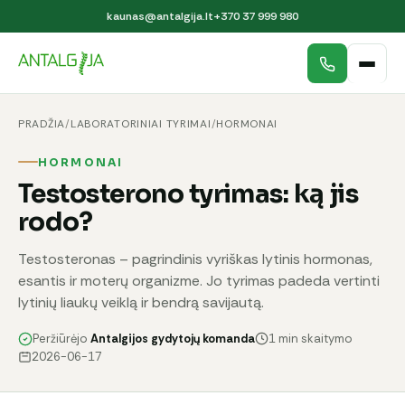
kaunas@antalgija.lt
+370 37 999 980
PRADŽIA
/
LABORATORINIAI TYRIMAI
/
HORMONAI
HORMONAI
Testosterono tyrimas: ką jis
rodo?
Testosteronas – pagrindinis vyriškas lytinis hormonas,
esantis ir moterų organizme. Jo tyrimas padeda vertinti
lytinių liaukų veiklą ir bendrą savijautą.
Peržiūrėjo
Antalgijos gydytojų komanda
1 min skaitymo
2026-06-17