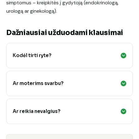
simptomus – kreipkitės į gydytoją (endokrinologą,
urologą ar ginekologą).
Dažniausiai užduodami klausimai
Kodėl tirti ryte?
Ar moterims svarbu?
Ar reikia nevalgius?