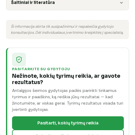
Šaltiniai ir literatūra
Ši informacija skirta tik susipažinimui ir nepakeičia gydytojo
konsultacijos. Dėl individualaus įvertinimo kreipkitės į specialistą.
PASITARKITE SU GYDYTOJU
Nežinote, kokių tyrimų reikia, ar gavote
rezultatus?
Antalgijos šeimos gydytojas padės parinkti tinkamus
tyrimus ir paaiškins, ką reiškia jūsų rezultatai — kad
žinotumėte, ar viskas gerai. Tyrimų rezultatus visada turi
įvertinti gydytojas.
Pasitarti, kokių tyrimų reikia