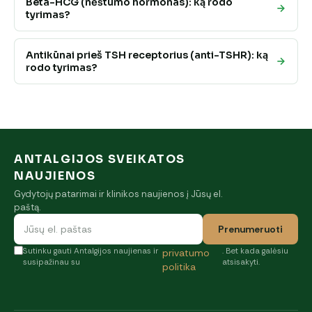
Beta-HCG (nėštumo hormonas): ką rodo
tyrimas?
Antikūnai prieš TSH receptorius (anti-TSHR): ką
rodo tyrimas?
ANTALGIJOS SVEIKATOS
NAUJIENOS
Gydytojų patarimai ir klinikos naujienos į Jūsų el.
paštą.
Prenumeruoti
Sutinku gauti Antalgijos naujienas ir
. Bet kada galėsiu
privatumo
susipažinau su
atsisakyti.
politika