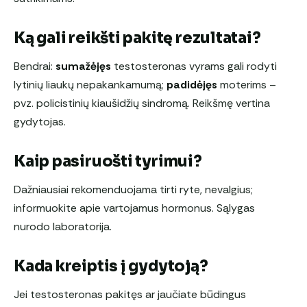
Ką gali reikšti pakitę rezultatai?
Bendrai:
sumažėjęs
testosteronas vyrams gali rodyti
lytinių liaukų nepakankamumą;
padidėjęs
moterims –
pvz. policistinių kiaušidžių sindromą. Reikšmę vertina
gydytojas.
Kaip pasiruošti tyrimui?
Dažniausiai rekomenduojama tirti ryte, nevalgius;
informuokite apie vartojamus hormonus. Sąlygas
nurodo laboratorija.
Kada kreiptis į gydytoją?
Jei testosteronas pakitęs ar jaučiate būdingus