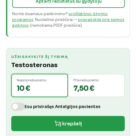
Aptarti rezultatus su gydytoju
Norite išsamaus patikrinimo?
profilaktinio ištyrimo
programos
. Nuolatinei priežiūrai —
prisirašykite prie šeimos
gydytojo
(nemokama PSDF priežiūra).
UŽSISAKYKITE ŠĮ TYRIMĄ
Testosteronas
Neprisirašiusiems
Prisirašiusiems
10 €
7,50 €
Esu prisirašęs Antalgijos pacientas
Į krepšelį