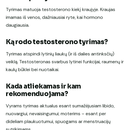
Tyrimas matuoja testosterono kiekį kraujyje. Kraujas
imamas iš venos, dažniausiai ryte, kai hormono
daugiausia.
Ką rodo testosterono tyrimas?
Tyrimas atspindi lytinių liaukų (ir iš dalies antinksčių)
veiklą. Testosteronas svarbus lytinei funkcijai, raumenų ir
kaulų būklei bei nuotaikai.
Kada atliekamas ir kam
rekomenduojama?
Vyrams tyrimas aktualus esant sumažėjusiam libido,
nuovargiui, nevaisingumui; moterims – esant per
dideliam plaukuotumui, spuogams ar menstruacijų
sutrikimams.