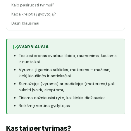
Kaip pasiruošti tyrimui?
Kada kreiptis į gydytoją?
Dažni klausimai
SVARBIAUSIA
Testosteronas svarbus libido, raumenims, kaulams
ir nuotaikai.
Vyrams jį gamina sėklidės, moterims – mažesnį
kiekį kiaušidės ir antinksčiai.
Sumažėjęs (vyrams) ar padidėjęs (moterims) gali
sukelti įvairių simptomų.
Tiriama dažniausiai ryte, kai kiekis didžiausias.
Reikšmę vertina gydytojas.
Kas tai per tyrimas?