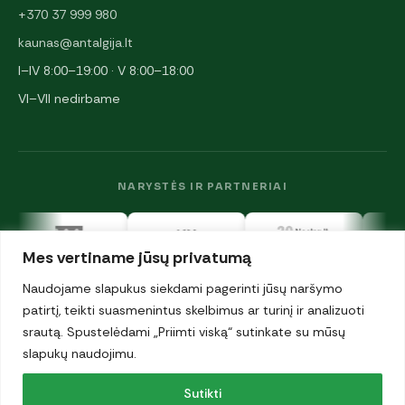
+370 37 999 980
kaunas@antalgija.lt
I–IV 8:00–19:00 · V 8:00–18:00
VI–VII nedirbame
NARYSTĖS IR PARTNERIAI
Mes vertiname jūsų privatumą
Naudojame slapukus siekdami pagerinti jūsų naršymo
patirtį, teikti suasmenintus skelbimus ar turinį ir analizuoti
srautą. Spustelėdami „Priimti viską“ sutinkate su mūsų
© 2026 UAB „Antalgija". Visos teisės saugomos.
Privatumo politika
slapukų naudojimu.
·
Sutikti
Slapukai