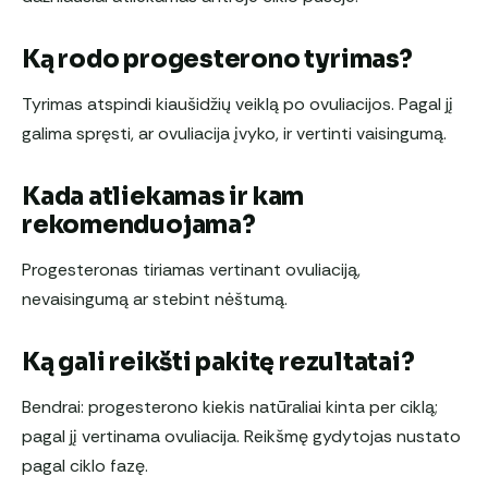
Ką rodo progesterono tyrimas?
Tyrimas atspindi kiaušidžių veiklą po ovuliacijos. Pagal jį
galima spręsti, ar ovuliacija įvyko, ir vertinti vaisingumą.
Kada atliekamas ir kam
rekomenduojama?
Progesteronas tiriamas vertinant ovuliaciją,
nevaisingumą ar stebint nėštumą.
Ką gali reikšti pakitę rezultatai?
Bendrai: progesterono kiekis natūraliai kinta per ciklą;
pagal jį vertinama ovuliacija. Reikšmę gydytojas nustato
pagal ciklo fazę.