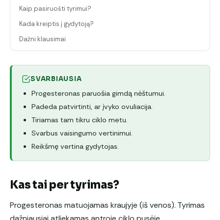
Kaip pasiruošti tyrimui?
Kada kreiptis į gydytoją?
Dažni klausimai
SVARBIAUSIA
Progesteronas paruošia gimdą nėštumui.
Padeda patvirtinti, ar įvyko ovuliacija.
Tiriamas tam tikru ciklo metu.
Svarbus vaisingumo vertinimui.
Reikšmę vertina gydytojas.
Kas tai per tyrimas?
Progesteronas matuojamas kraujyje (iš venos). Tyrimas
dažniausiai atliekamas antroje ciklo pusėje.