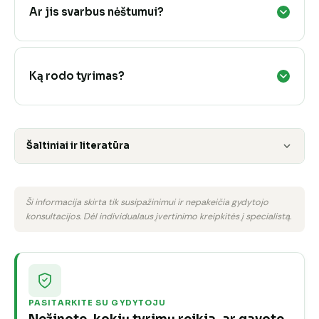
Ar jis svarbus nėštumui?
Ką rodo tyrimas?
Šaltiniai ir literatūra
Ši informacija skirta tik susipažinimui ir nepakeičia gydytojo
konsultacijos. Dėl individualaus įvertinimo kreipkitės į specialistą.
PASITARKITE SU GYDYTOJU