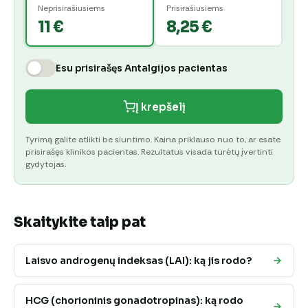
Neprisirašiusiems
Prisirašiusiems
11 €
8,25 €
Esu prisirašęs Antalgijos pacientas
Į krepšelį
Tyrimą galite atlikti be siuntimo. Kaina priklauso nuo to, ar esate
prisirašęs klinikos pacientas. Rezultatus visada turėtų įvertinti
gydytojas.
Skaitykite taip pat
Laisvo androgenų indeksas (LAI): ką jis rodo?
HCG (chorioninis gonadotropinas): ką rodo