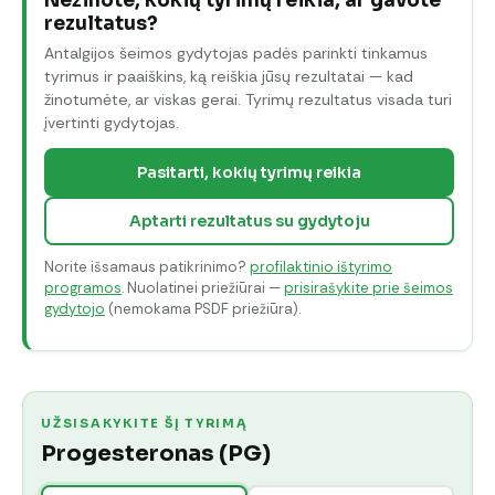
Nežinote, kokių tyrimų reikia, ar gavote
rezultatus?
Antalgijos šeimos gydytojas padės parinkti tinkamus
tyrimus ir paaiškins, ką reiškia jūsų rezultatai — kad
žinotumėte, ar viskas gerai. Tyrimų rezultatus visada turi
įvertinti gydytojas.
Pasitarti, kokių tyrimų reikia
Aptarti rezultatus su gydytoju
Norite išsamaus patikrinimo?
profilaktinio ištyrimo
programos
. Nuolatinei priežiūrai —
prisirašykite prie šeimos
gydytojo
(nemokama PSDF priežiūra).
UŽSISAKYKITE ŠĮ TYRIMĄ
Progesteronas (PG)