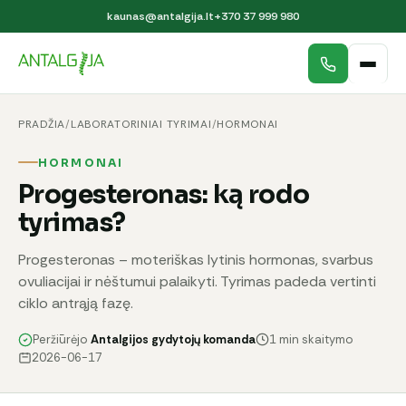
kaunas@antalgija.lt
+370 37 999 980
PRADŽIA
/
LABORATORINIAI TYRIMAI
/
HORMONAI
HORMONAI
Progesteronas: ką rodo
tyrimas?
Progesteronas – moteriškas lytinis hormonas, svarbus
ovuliacijai ir nėštumui palaikyti. Tyrimas padeda vertinti
ciklo antrąją fazę.
Peržiūrėjo
Antalgijos gydytojų komanda
1 min skaitymo
2026-06-17