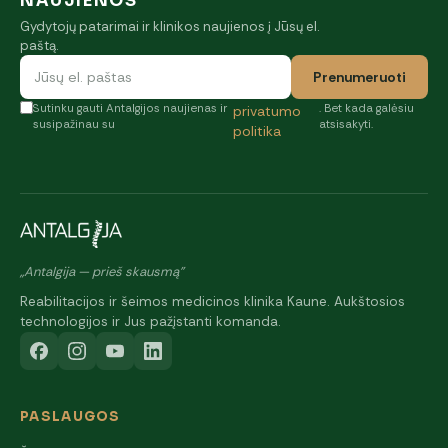
NAUJIENOS
Gydytojų patarimai ir klinikos naujienos į Jūsų el.
paštą.
Prenumeruoti
Sutinku gauti Antalgijos naujienas ir
. Bet kada galėsiu
privatumo
susipažinau su
atsisakyti.
politika
„Antalgija — prieš skausmą"
Reabilitacijos ir šeimos medicinos klinika Kaune. Aukštosios
technologijos ir Jus pažįstanti komanda.
PASLAUGOS