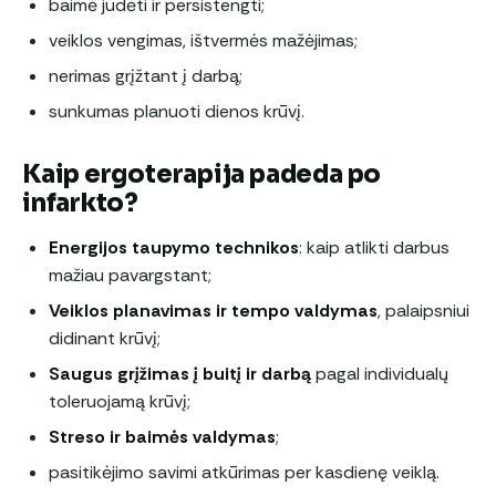
baimė judėti ir persistengti;
veiklos vengimas, ištvermės mažėjimas;
nerimas grįžtant į darbą;
sunkumas planuoti dienos krūvį.
Kaip ergoterapija padeda po
infarkto?
Energijos taupymo technikos
: kaip atlikti darbus
mažiau pavargstant;
Veiklos planavimas ir tempo valdymas
, palaipsniui
didinant krūvį;
Saugus grįžimas į buitį ir darbą
pagal individualų
toleruojamą krūvį;
Streso ir baimės valdymas
;
pasitikėjimo savimi atkūrimas per kasdienę veiklą.