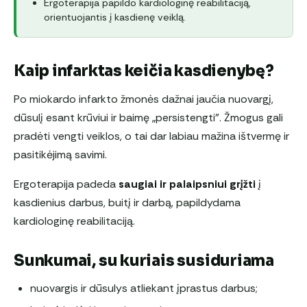
Ergoterapija papildo kardiologinę reabilitaciją,
orientuojantis į kasdienę veiklą.
Kaip infarktas keičia kasdienybę?
Po miokardo infarkto žmonės dažnai jaučia nuovargį,
dūsulį esant krūviui ir baimę „persistengti”. Žmogus gali
pradėti vengti veiklos, o tai dar labiau mažina ištvermę ir
pasitikėjimą savimi.
Ergoterapija padeda
saugiai ir palaipsniui grįžti
į
kasdienius darbus, buitį ir darbą, papildydama
kardiologinę reabilitaciją.
Sunkumai, su kuriais susiduriama
nuovargis ir dūsulys atliekant įprastus darbus;