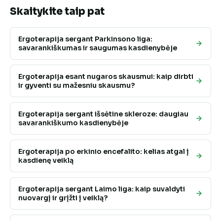
Skaitykite taip pat
Ergoterapija sergant Parkinsono liga:
savarankiškumas ir saugumas kasdienybėje
Ergoterapija esant nugaros skausmui: kaip dirbti
ir gyventi su mažesniu skausmu?
Ergoterapija sergant išsėtine skleroze: daugiau
savarankiškumo kasdienybėje
Ergoterapija po erkinio encefalito: kelias atgal į
kasdienę veiklą
Ergoterapija sergant Laimo liga: kaip suvaldyti
nuovargį ir grįžti į veiklą?