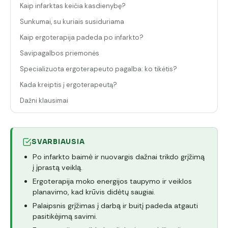
Kaip infarktas keičia kasdienybę?
Sunkumai, su kuriais susiduriama
Kaip ergoterapija padeda po infarkto?
Savipagalbos priemonės
Specializuota ergoterapeuto pagalba: ko tikėtis?
Kada kreiptis į ergoterapeutą?
Dažni klausimai
SVARBIAUSIA
Po infarkto baimė ir nuovargis dažnai trikdo grįžimą
į įprastą veiklą.
Ergoterapija moko energijos taupymo ir veiklos
planavimo, kad krūvis didėtų saugiai.
Palaipsnis grįžimas į darbą ir buitį padeda atgauti
pasitikėjimą savimi.