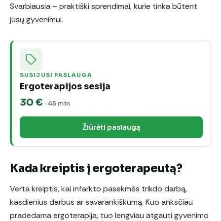
Svarbiausia – praktiški sprendimai, kurie tinka būtent
jūsų gyvenimui.
SUSIJUSI PASLAUGA
Ergoterapijos sesija
30 €
· 45 min
Žiūrėti paslaugą
Kada kreiptis į ergoterapeutą?
Verta kreiptis, kai infarkto pasekmės trikdo darbą,
kasdienius darbus ar savarankiškumą. Kuo anksčiau
pradedama ergoterapija, tuo lengviau atgauti gyvenimo