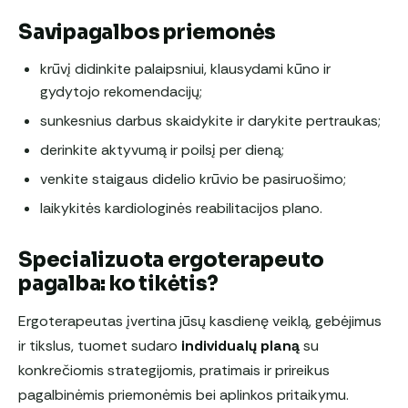
Savipagalbos priemonės
krūvį didinkite palaipsniui, klausydami kūno ir
gydytojo rekomendacijų;
sunkesnius darbus skaidykite ir darykite pertraukas;
derinkite aktyvumą ir poilsį per dieną;
venkite staigaus didelio krūvio be pasiruošimo;
laikykitės kardiologinės reabilitacijos plano.
Specializuota ergoterapeuto
pagalba: ko tikėtis?
Ergoterapeutas įvertina jūsų kasdienę veiklą, gebėjimus
ir tikslus, tuomet sudaro
individualų planą
su
konkrečiomis strategijomis, pratimais ir prireikus
pagalbinėmis priemonėmis bei aplinkos pritaikymu.