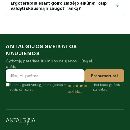
Ergoterapija esant golfo žaidėjo alkūnei: kaip
valdyti skausmą ir saugoti ranką?
ANTALGIJOS SVEIKATOS
NAUJIENOS
Gydytojų patarimai ir klinikos naujienos į Jūsų el.
paštą.
Prenumeruoti
Sutinku gauti Antalgijos naujienas ir
. Bet kada galėsiu
privatumo
susipažinau su
atsisakyti.
politika