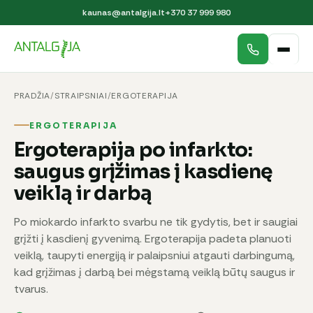
kaunas@antalgija.lt
+370 37 999 980
PRADŽIA
/
STRAIPSNIAI
/
ERGOTERAPIJA
ERGOTERAPIJA
Ergoterapija po infarkto:
saugus grįžimas į kasdienę
veiklą ir darbą
Po miokardo infarkto svarbu ne tik gydytis, bet ir saugiai
grįžti į kasdienį gyvenimą. Ergoterapija padeta planuoti
veiklą, taupyti energiją ir palaipsniui atgauti darbingumą,
kad grįžimas į darbą bei mėgstamą veiklą būtų saugus ir
tvarus.