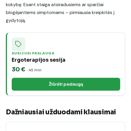
kokybę. Esant staiga atsiradusiems ar sparčiai
blogėjantiems simptomams – pirmiausia kreipkitės į
gydytoją.
SUSIJUSI PASLAUGA
Ergoterapijos sesija
30 €
· 45 min
Žiūrėti paslaugą
Dažniausiai užduodami klausimai