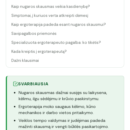
Kaip nugaros skausmas veikia kasdienybę?
Simptomai, į kuriuos verta atkreipti dėmesį
Kaip ergoterapija padeda esant nugaros skausmui?
Savipagalbos priemonės
Specializuota ergoterapeuto pagalba: ko tikėtis?
Kada kreiptis į ergoterapeutą?
Dažni klausimai
SVARBIAUSIA
Nugaros skausmas dažnai susijęs su laikysena,
kėlimu, ilgu sėdėjimu ir krūvio paskirstymu.
Ergoterapija moko saugaus kėlimo, kūno
mechanikos ir darbo vietos pritaikymo.
Veiklos tempo valdymas ir judėjimas padeda
mažinti skausmą ir vengti būklės pasikartojimo.