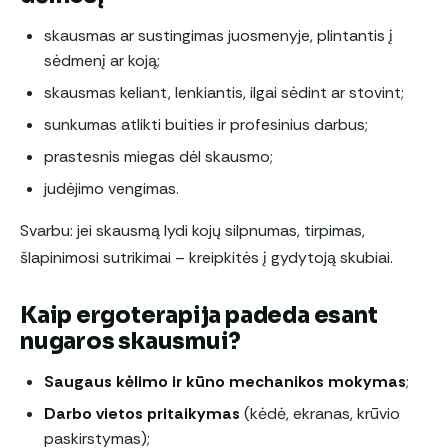
skausmas ar sustingimas juosmenyje, plintantis į
sėdmenį ar koją;
skausmas keliant, lenkiantis, ilgai sėdint ar stovint;
sunkumas atlikti buities ir profesinius darbus;
prastesnis miegas dėl skausmo;
judėjimo vengimas.
Svarbu: jei skausmą lydi kojų silpnumas, tirpimas,
šlapinimosi sutrikimai – kreipkitės į gydytoją skubiai.
Kaip ergoterapija padeda esant
nugaros skausmui?
Saugaus kėlimo ir kūno mechanikos mokymas
;
Darbo vietos pritaikymas
(kėdė, ekranas, krūvio
paskirstymas);