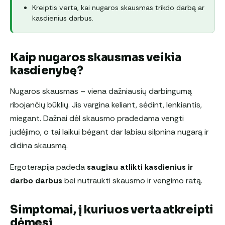
Kreiptis verta, kai nugaros skausmas trikdo darbą ar
kasdienius darbus.
Kaip nugaros skausmas veikia
kasdienybę?
Nugaros skausmas – viena dažniausių darbingumą
ribojančių būklių. Jis vargina keliant, sėdint, lenkiantis,
miegant. Dažnai dėl skausmo pradedama vengti
judėjimo, o tai laikui bėgant dar labiau silpnina nugarą ir
didina skausmą.
Ergoterapija padeda
saugiau atlikti kasdienius ir
darbo darbus
bei nutraukti skausmo ir vengimo ratą.
Simptomai, į kuriuos verta atkreipti
dėmesį