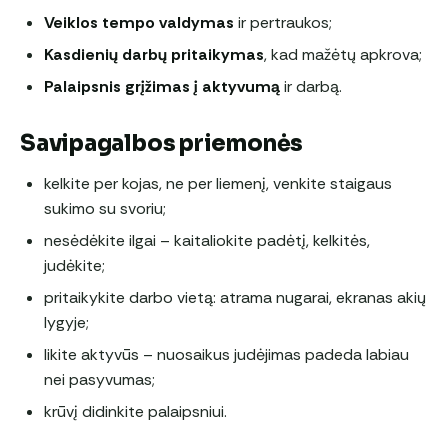
Veiklos tempo valdymas
ir pertraukos;
Kasdienių darbų pritaikymas
, kad mažėtų apkrova;
Palaipsnis grįžimas į aktyvumą
ir darbą.
Savipagalbos priemonės
kelkite per kojas, ne per liemenį, venkite staigaus
sukimo su svoriu;
nesėdėkite ilgai – kaitaliokite padėtį, kelkitės,
judėkite;
pritaikykite darbo vietą: atrama nugarai, ekranas akių
lygyje;
likite aktyvūs – nuosaikus judėjimas padeda labiau
nei pasyvumas;
krūvį didinkite palaipsniui.