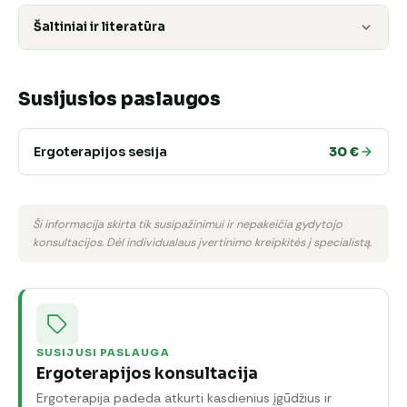
Šaltiniai ir literatūra
Susijusios paslaugos
Ergoterapijos sesija
30 €
Ši informacija skirta tik susipažinimui ir nepakeičia gydytojo
konsultacijos. Dėl individualaus įvertinimo kreipkitės į specialistą.
SUSIJUSI PASLAUGA
Ergoterapijos konsultacija
Ergoterapija padeda atkurti kasdienius įgūdžius ir