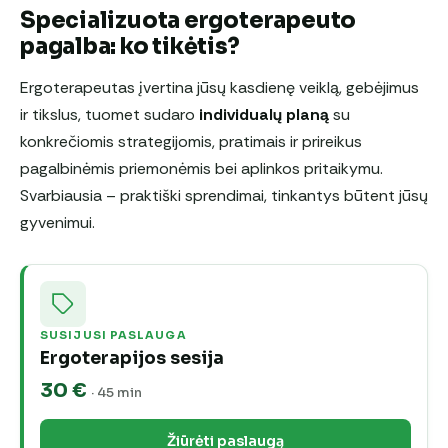
Specializuota ergoterapeuto
pagalba: ko tikėtis?
Ergoterapeutas įvertina jūsų kasdienę veiklą, gebėjimus
ir tikslus, tuomet sudaro
individualų planą
su
konkrečiomis strategijomis, pratimais ir prireikus
pagalbinėmis priemonėmis bei aplinkos pritaikymu.
Svarbiausia – praktiški sprendimai, tinkantys būtent jūsų
gyvenimui.
SUSIJUSI PASLAUGA
Ergoterapijos sesija
30 €
· 45 min
Žiūrėti paslaugą