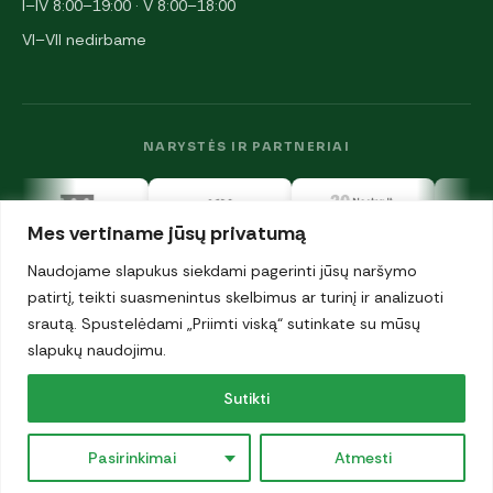
I–IV 8:00–19:00 · V 8:00–18:00
VI–VII nedirbame
NARYSTĖS IR PARTNERIAI
Mes vertiname jūsų privatumą
Naudojame slapukus siekdami pagerinti jūsų naršymo
patirtį, teikti suasmenintus skelbimus ar turinį ir analizuoti
srautą. Spustelėdami „Priimti viską“ sutinkate su mūsų
© 2026 UAB „Antalgija". Visos teisės saugomos.
Privatumo politika
slapukų naudojimu.
·
Sutikti
Slapukai
Pasirinkimai
Atmesti
×
. Ergoterapeutė Orinta Eitutė konsultuoja 08-26 11:30.