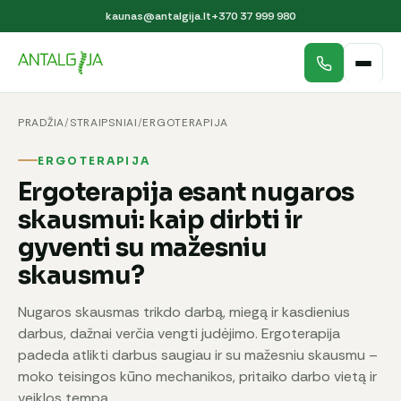
kaunas@antalgija.lt
+370 37 999 980
PRADŽIA
/
STRAIPSNIAI
/
ERGOTERAPIJA
ERGOTERAPIJA
Ergoterapija esant nugaros
skausmui: kaip dirbti ir
gyventi su mažesniu
skausmu?
Nugaros skausmas trikdo darbą, miegą ir kasdienius
darbus, dažnai verčia vengti judėjimo. Ergoterapija
padeda atlikti darbus saugiau ir su mažesniu skausmu –
moko teisingos kūno mechanikos, pritaiko darbo vietą ir
veiklos tempą.