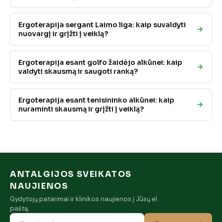
Ergoterapija sergant Laimo liga: kaip suvaldyti
nuovargį ir grįžti į veiklą?
Ergoterapija esant golfo žaidėjo alkūnei: kaip
valdyti skausmą ir saugoti ranką?
Ergoterapija esant tenisininko alkūnei: kaip
nuraminti skausmą ir grįžti į veiklą?
ANTALGIJOS SVEIKATOS
NAUJIENOS
Gydytojų patarimai ir klinikos naujienos į Jūsų el.
paštą.