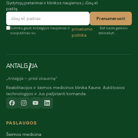
Gydytojų patarimai ir klinikos naujienos į Jūsų el.
paštą.
Prenumeruoti
Sutinku gauti Antalgijos naujienas ir
. Bet kada galėsiu
privatumo
susipažinau su
atsisakyti.
politika
„Antalgija — prieš skausmą"
Reabilitacijos ir šeimos medicinos klinika Kaune. Aukštosios
technologijos ir Jus pažįstanti komanda.
PASLAUGOS
Šeimos medicina