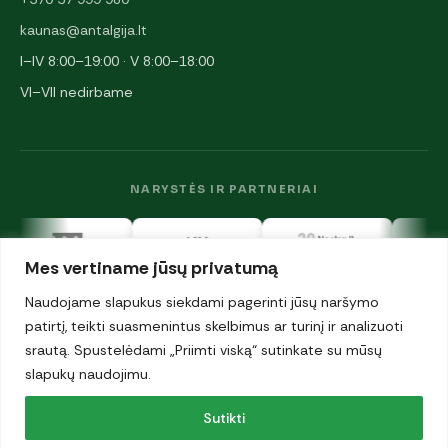
kaunas@antalgija.lt
I–IV 8:00–19:00 · V 8:00–18:00
VI–VII nedirbame
NARYSTĖS IR PARTNERIAI
Mes vertiname jūsų privatumą
Naudojame slapukus siekdami pagerinti jūsų naršymo
patirtį, teikti suasmenintus skelbimus ar turinį ir analizuoti
srautą. Spustelėdami „Priimti viską“ sutinkate su mūsų
© 2026 UAB „Antalgija". Visos teisės saugomos.
Privatumo politika
slapukų naudojimu.
·
Sutikti
Slapukai