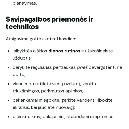
planavimas.
Savipagalbos priemonės ir
technikos
Atsigavimą galite skatinti kasdien:
laikykitės aiškios
dienos rutinos
ir užsirašinėkite
užduotis;
darykite reguliarias pertraukas
prieš
pavargstant, ne
po to;
vienu metu atlikite vieną užduotį, venkite
triukšmingos, perkrautos aplinkos;
pakankamai miegokite, gerkite vandens, ribokite
ekranus, kai jaučiate nuovargį;
didinkite krūvį palaipsniui, stebėdami simptomus.