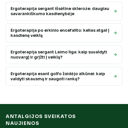
Ergoterapija sergant išsėtine skleroze: daugiau
savarankiškumo kasdienybėje
Ergoterapija po erkinio encefalito: kelias atgal į
kasdienę veiklą
Ergoterapija sergant Laimo liga: kaip suvaldyti
nuovargį ir grįžti į veiklą?
Ergoterapija esant golfo žaidėjo alkūnei: kaip
valdyti skausmą ir saugoti ranką?
ANTALGIJOS SVEIKATOS
NAUJIENOS