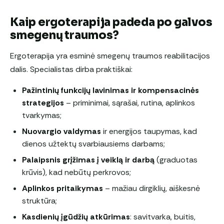
Kaip ergoterapija padeda po galvos
smegenų traumos?
Ergoterapija yra esminė smegenų traumos reabilitacijos
dalis. Specialistas dirba praktiškai:
Pažintinių funkcijų lavinimas ir kompensacinės
strategijos
– priminimai, sąrašai, rutina, aplinkos
tvarkymas;
Nuovargio valdymas
ir energijos taupymas, kad
dienos užtektų svarbiausiems darbams;
Palaipsnis grįžimas į veiklą ir darbą
(graduotas
krūvis), kad nebūtų perkrovos;
Aplinkos pritaikymas
– mažiau dirgiklių, aiškesnė
struktūra;
Kasdienių įgūdžių atkūrimas
: savitvarka, buitis,