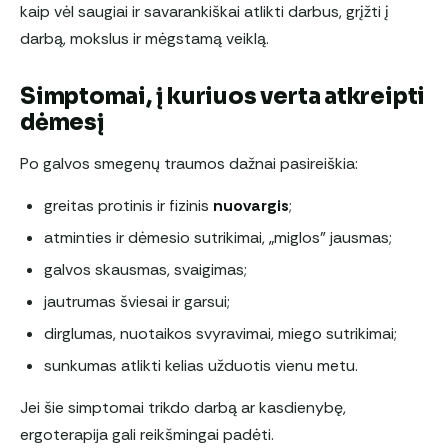
kaip vėl saugiai ir savarankiškai atlikti darbus, grįžti į
darbą, mokslus ir mėgstamą veiklą.
Simptomai, į kuriuos verta atkreipti
dėmesį
Po galvos smegenų traumos dažnai pasireiškia:
greitas protinis ir fizinis
nuovargis
;
atminties ir dėmesio sutrikimai, „miglos” jausmas;
galvos skausmas, svaigimas;
jautrumas šviesai ir garsui;
dirglumas, nuotaikos svyravimai, miego sutrikimai;
sunkumas atlikti kelias užduotis vienu metu.
Jei šie simptomai trikdo darbą ar kasdienybę,
ergoterapija gali reikšmingai padėti.