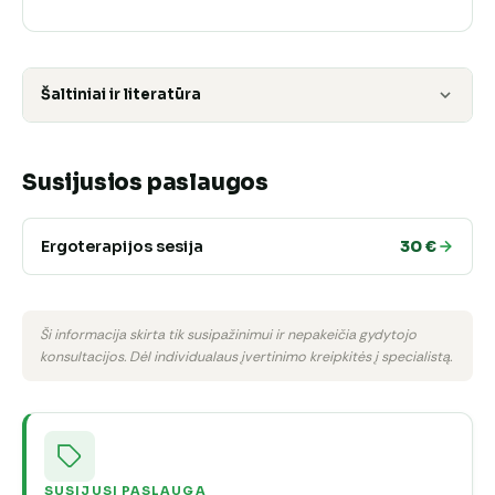
Šaltiniai ir literatūra
Susijusios paslaugos
Ergoterapijos sesija
30 €
Ši informacija skirta tik susipažinimui ir nepakeičia gydytojo
konsultacijos. Dėl individualaus įvertinimo kreipkitės į specialistą.
SUSIJUSI PASLAUGA