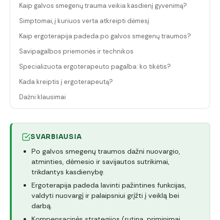
Kaip galvos smegenų trauma veikia kasdienį gyvenimą?
Simptomai, į kuriuos verta atkreipti dėmesį
Kaip ergoterapija padeda po galvos smegenų traumos?
Savipagalbos priemonės ir technikos
Specializuota ergoterapeuto pagalba: ko tikėtis?
Kada kreiptis į ergoterapeutą?
Dažni klausimai
SVARBIAUSIA
Po galvos smegenų traumos dažni nuovargio,
atminties, dėmesio ir savijautos sutrikimai,
trikdantys kasdienybę.
Ergoterapija padeda lavinti pažintines funkcijas,
valdyti nuovargį ir palaipsniui grįžti į veiklą bei
darbą.
Kompensacinės strategijos (rutina, priminimai,