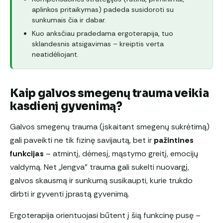
aplinkos pritaikymas) padeda susidoroti su
sunkumais čia ir dabar.
Kuo anksčiau pradedama ergoterapija, tuo
sklandesnis atsigavimas – kreiptis verta
neatidėliojant.
Kaip galvos smegenų trauma veikia
kasdienį gyvenimą?
Galvos smegenų trauma (įskaitant smegenų sukrėtimą)
gali paveikti ne tik fizinę savijautą, bet ir
pažintines
funkcijas
– atmintį, dėmesį, mąstymo greitį, emocijų
valdymą. Net „lengva” trauma gali sukelti nuovargį,
galvos skausmą ir sunkumą susikaupti, kurie trukdo
dirbti ir gyventi įprastą gyvenimą.
Ergoterapija orientuojasi būtent į šią funkcinę pusę –