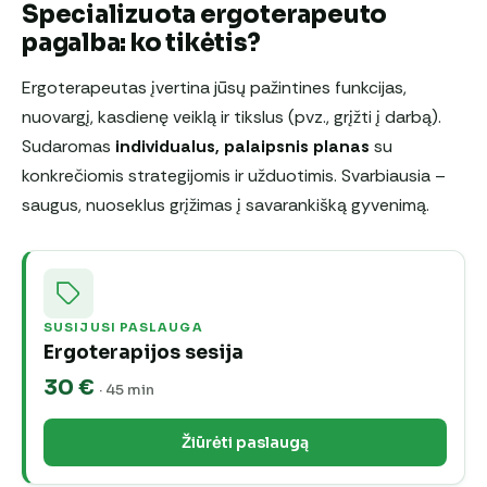
Specializuota ergoterapeuto
pagalba: ko tikėtis?
Ergoterapeutas įvertina jūsų pažintines funkcijas,
nuovargį, kasdienę veiklą ir tikslus (pvz., grįžti į darbą).
Sudaromas
individualus, palaipsnis planas
su
konkrečiomis strategijomis ir užduotimis. Svarbiausia –
saugus, nuoseklus grįžimas į savarankišką gyvenimą.
SUSIJUSI PASLAUGA
Ergoterapijos sesija
30 €
· 45 min
Žiūrėti paslaugą