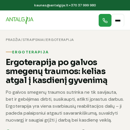
kaunas@antalgija.lt
+370 37 999 980
PRADŽIA
/
STRAIPSNIAI
/
ERGOTERAPIJA
ERGOTERAPIJA
Ergoterapija po galvos
smegenų traumos: kelias
atgal į kasdienį gyvenimą
Po galvos smegenų traumos sutrinka ne tik savijauta,
bet ir gebėjimas dirbti, susikaupti, atlikti įprastus darbus.
Ergoterapija yra viena svarbiausių reabilitacijos dalių – ji
padeda palaipsniui atgauti savarankiškumą, suvaldyti
nuovargį ir saugiai grįžti į darbą bei kasdienę veiklą.