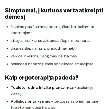
Simptomai, į kuriuos verta atkreipti
dėmesį
šlapimo pasišalinimas kosint, čiaudint, keliant ar
sportuojant;
staigus, sunkiai suvaldomas šlapinimosi noras;
dažnas šlapinimasis, prabudimai naktį;
veiklos ir kelionių vengimas dėl baimės;
nerimas ir nepatogumas socialinėse situacijose.
Kaip ergoterapija padeda?
Tualeto rutina ir laiko planavimas
kasdienėje
veikloje;
Aplinkos pritaikymas
– patogesnis priėjimas prie
tualeto namuose ir darbe;