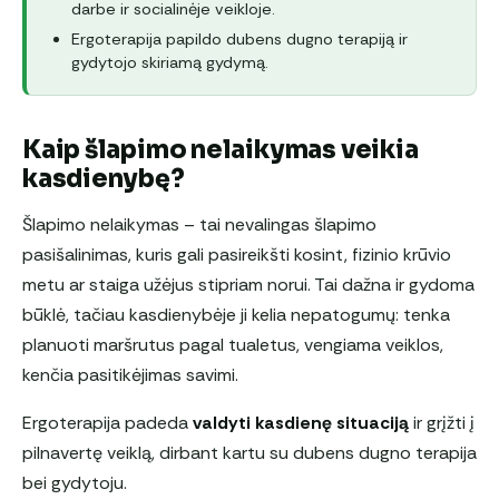
darbe ir socialinėje veikloje.
Ergoterapija papildo dubens dugno terapiją ir
gydytojo skiriamą gydymą.
Kaip šlapimo nelaikymas veikia
kasdienybę?
Šlapimo nelaikymas – tai nevalingas šlapimo
pasišalinimas, kuris gali pasireikšti kosint, fizinio krūvio
metu ar staiga užėjus stipriam norui. Tai dažna ir gydoma
būklė, tačiau kasdienybėje ji kelia nepatogumų: tenka
planuoti maršrutus pagal tualetus, vengiama veiklos,
kenčia pasitikėjimas savimi.
Ergoterapija padeda
valdyti kasdienę situaciją
ir grįžti į
pilnavertę veiklą, dirbant kartu su dubens dugno terapija
bei gydytoju.