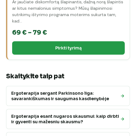
Ar jaučiate diskomfortą šlapinantis, dažną norą šlapintis
ar kitus nemalonius simptomus? Mūsų šlapinimosi
sutrikimų ištyrimo programa moterims sukurta tam,
kad…
Price
69
€
–
79
€
range:
Pirkti tyrimą
69 €
through
79 €
Skaitykite taip pat
Ergoterapija sergant Parkinsono liga:
savarankiškumas ir saugumas kasdienybėje
Ergoterapija esant nugaros skausmui: kaip dirbti
ir gyventi su mažesniu skausmu?