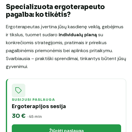
Specializuota ergoterapeuto
pagalba: ko tikėtis?
Ergoterapeutas įvertina jūsų kasdienę veiklą, gebėjimus
ir tikslus, tuomet sudaro
individualų planą
su
konkrečiomis strategijomis, pratimais ir prireikus
pagalbinėmis priemonėmis bei aplinkos pritaikymu.
Svarbiausia – praktiški sprendimai, tinkantys būtent jūsų
gyvenimui.
SUSIJUSI PASLAUGA
Ergoterapijos sesija
30 €
· 45 min
Žiūrėti paslaugą