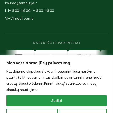
kaunas@antalgija.lt
I–IV 8:00–19:00 · V 8:00–18:00
VI–VII nedirbame
NARYSTĖS IR PARTNERIAI
Mes vertiname jūsų privatumą
Naudojame slapukus siekdami pagerinti jūsų naršymo
patirtį, teikti suasmenintus skelbimus ar turinį ir analizuoti
srautą. Spustelėdami „Priimti viską“ sutinkate su mūsų
© 2026 UAB „Antalgija". Visos teisės saugomos.
Privatumo politika
slapukų naudojimu.
·
Sutikti
Slapukai