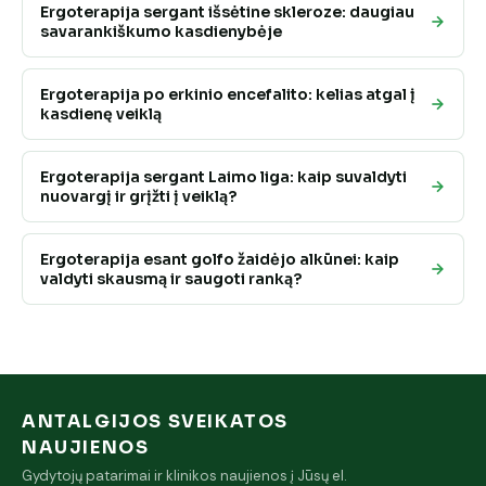
Ergoterapija sergant išsėtine skleroze: daugiau
savarankiškumo kasdienybėje
Ergoterapija po erkinio encefalito: kelias atgal į
kasdienę veiklą
Ergoterapija sergant Laimo liga: kaip suvaldyti
nuovargį ir grįžti į veiklą?
Ergoterapija esant golfo žaidėjo alkūnei: kaip
valdyti skausmą ir saugoti ranką?
ANTALGIJOS SVEIKATOS
NAUJIENOS
Gydytojų patarimai ir klinikos naujienos į Jūsų el.