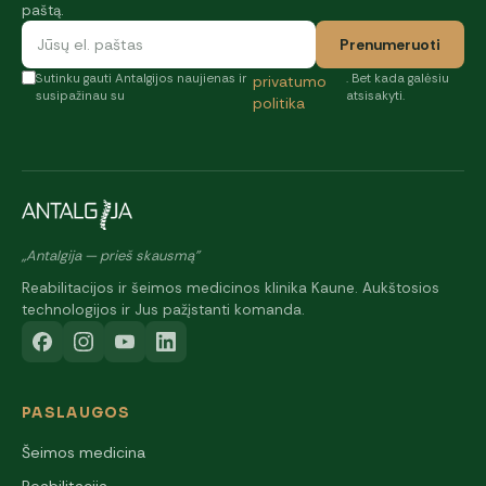
paštą.
Prenumeruoti
Sutinku gauti Antalgijos naujienas ir
. Bet kada galėsiu
privatumo
susipažinau su
atsisakyti.
politika
„Antalgija — prieš skausmą"
Reabilitacijos ir šeimos medicinos klinika Kaune. Aukštosios
technologijos ir Jus pažįstanti komanda.
PASLAUGOS
Šeimos medicina