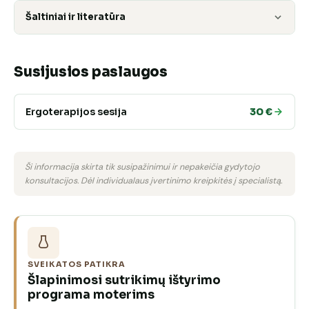
Šaltiniai ir literatūra
Susijusios paslaugos
Ergoterapijos sesija
30 €
Ši informacija skirta tik susipažinimui ir nepakeičia gydytojo
konsultacijos. Dėl individualaus įvertinimo kreipkitės į specialistą.
SVEIKATOS PATIKRA
Šlapinimosi sutrikimų ištyrimo
programa moterims