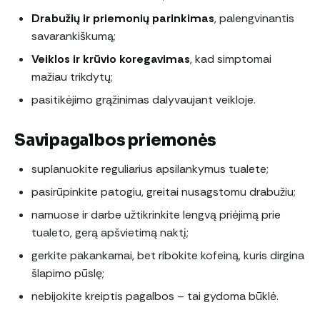
Drabužių ir priemonių parinkimas
, palengvinantis
savarankiškumą;
Veiklos ir krūvio koregavimas
, kad simptomai
mažiau trikdytų;
pasitikėjimo grąžinimas dalyvaujant veikloje.
Savipagalbos priemonės
suplanuokite reguliarius apsilankymus tualete;
pasirūpinkite patogiu, greitai nusagstomu drabužiu;
namuose ir darbe užtikrinkite lengvą priėjimą prie
tualeto, gerą apšvietimą naktį;
gerkite pakankamai, bet ribokite kofeiną, kuris dirgina
šlapimo pūslę;
nebijokite kreiptis pagalbos – tai gydoma būklė.