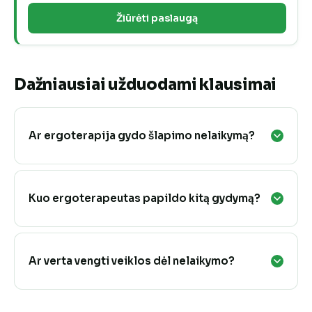
Žiūrėti paslaugą
Dažniausiai užduodami klausimai
Ar ergoterapija gydo šlapimo nelaikymą?
Kuo ergoterapeutas papildo kitą gydymą?
Ar verta vengti veiklos dėl nelaikymo?