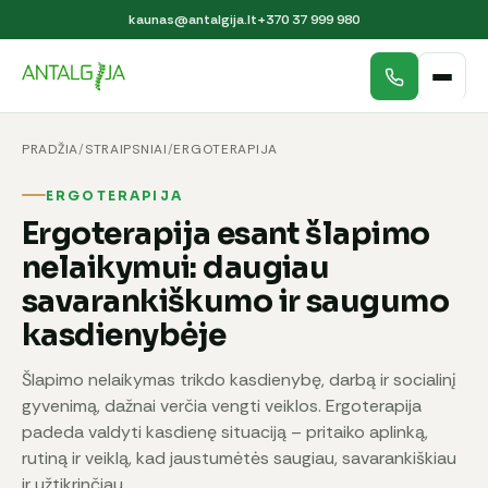
kaunas@antalgija.lt
+370 37 999 980
PRADŽIA
/
STRAIPSNIAI
/
ERGOTERAPIJA
ERGOTERAPIJA
Ergoterapija esant šlapimo
nelaikymui: daugiau
savarankiškumo ir saugumo
kasdienybėje
Šlapimo nelaikymas trikdo kasdienybę, darbą ir socialinį
gyvenimą, dažnai verčia vengti veiklos. Ergoterapija
padeda valdyti kasdienę situaciją – pritaiko aplinką,
rutiną ir veiklą, kad jaustumėtės saugiau, savarankiškiau
ir užtikrinčiau.