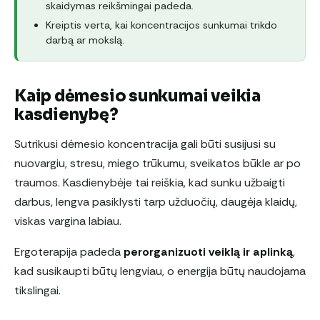
skaidymas reikšmingai padeda.
Kreiptis verta, kai koncentracijos sunkumai trikdo
darbą ar mokslą.
Kaip dėmesio sunkumai veikia
kasdienybę?
Sutrikusi dėmesio koncentracija gali būti susijusi su
nuovargiu, stresu, miego trūkumu, sveikatos būkle ar po
traumos. Kasdienybėje tai reiškia, kad sunku užbaigti
darbus, lengva pasiklysti tarp užduočių, daugėja klaidų,
viskas vargina labiau.
Ergoterapija padeda
perorganizuoti veiklą ir aplinką
,
kad susikaupti būtų lengviau, o energija būtų naudojama
tikslingai.