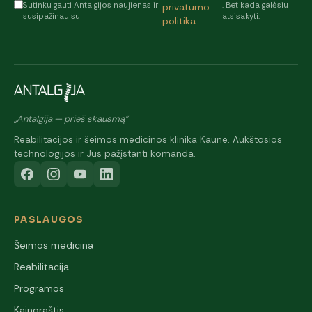
Sutinku gauti Antalgijos naujienas ir
. Bet kada galėsiu
privatumo
susipažinau su
atsisakyti.
politika
„Antalgija — prieš skausmą"
Reabilitacijos ir šeimos medicinos klinika Kaune. Aukštosios
technologijos ir Jus pažįstanti komanda.
PASLAUGOS
Šeimos medicina
Reabilitacija
Programos
Kainoraštis