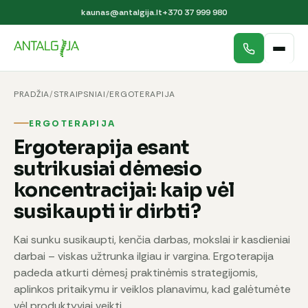
kaunas@antalgija.lt
+370 37 999 980
PRADŽIA
/
STRAIPSNIAI
/
ERGOTERAPIJA
ERGOTERAPIJA
Ergoterapija esant
sutrikusiai dėmesio
koncentracijai: kaip vėl
susikaupti ir dirbti?
Kai sunku susikaupti, kenčia darbas, mokslai ir kasdieniai
darbai – viskas užtrunka ilgiau ir vargina. Ergoterapija
padeda atkurti dėmesį praktinėmis strategijomis,
aplinkos pritaikymu ir veiklos planavimu, kad galėtumėte
vėl produktyviai veikti.