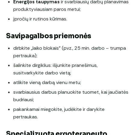
Energijos taupymas
ir svarbiausių darbų planavimas
produktyviausiam paros metui;
įpročių ir rutinos kūrimas.
Savipagalbos priemonės
dirbkite „laiko blokais” (pvz., 25 min. darbo – trumpa
pertrauka);
šalinkite dirgiklius: išjunkite pranešimus,
susitvarkykite darbo vietą;
atlikite vieną darbą vienu metu;
svarbiausius darbus planuokite tuomet, kai jaučiatės
budriausi;
pakankamai miegokite, judėkite ir darykite
pertraukas.
Specializuota ergoterapeuto