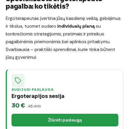
pagalba: ko tikėtis?
Ergoterapeutas įvertina jūsų kasdienę veiklą, gebėjimus
ir tikslus, tuomet sudaro
individualų planą
su
konkrečiomis strategijomis, pratimais ir prireikus
pagalbinėmis priemonėmis bei aplinkos pritaikymu.
Svarbiausia – praktiški sprendimai, kurie tinka būtent
jūsų gyvenimui.
SUSIJUSI PASLAUGA
Ergoterapijos sesija
30 €
· 45 min
Žiūrėti paslaugą