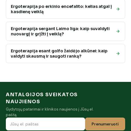
Ergoterapija po erkinio encefalito: kelias atgal į
kasdienę veiklą
Ergoterapija sergant Laimo liga: kaip suvaldyti
nuovargį ir grįžti į veiklą?
Ergoterapija esant golfo žaidėjo alkūnei: kaip
valdyti skausmą ir saugoti ranką?
ANTALGIJOS SVEIKATOS
NAUJIENOS
Gydytojų patarimai ir klinikos naujienos į Jūsų el.
paštą.
Prenumeruoti