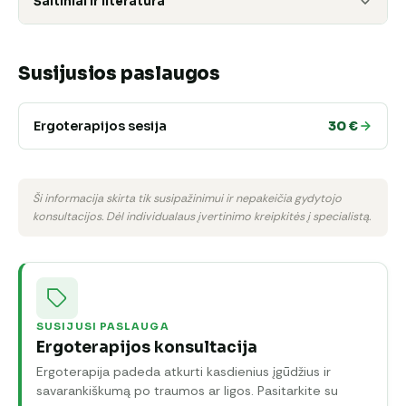
Šaltiniai ir literatūra
Susijusios paslaugos
Ergoterapijos sesija
30 €
Ši informacija skirta tik susipažinimui ir nepakeičia gydytojo
konsultacijos. Dėl individualaus įvertinimo kreipkitės į specialistą.
SUSIJUSI PASLAUGA
Ergoterapijos konsultacija
Ergoterapija padeda atkurti kasdienius įgūdžius ir
savarankiškumą po traumos ar ligos. Pasitarkite su