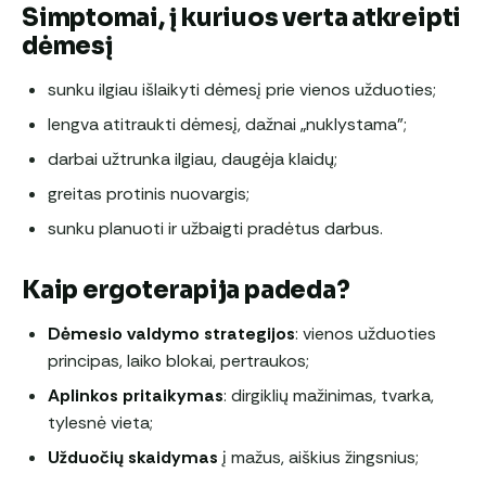
Simptomai, į kuriuos verta atkreipti
dėmesį
sunku ilgiau išlaikyti dėmesį prie vienos užduoties;
lengva atitraukti dėmesį, dažnai „nuklystama”;
darbai užtrunka ilgiau, daugėja klaidų;
greitas protinis nuovargis;
sunku planuoti ir užbaigti pradėtus darbus.
Kaip ergoterapija padeda?
Dėmesio valdymo strategijos
: vienos užduoties
principas, laiko blokai, pertraukos;
Aplinkos pritaikymas
: dirgiklių mažinimas, tvarka,
tylesnė vieta;
Užduočių skaidymas
į mažus, aiškius žingsnius;