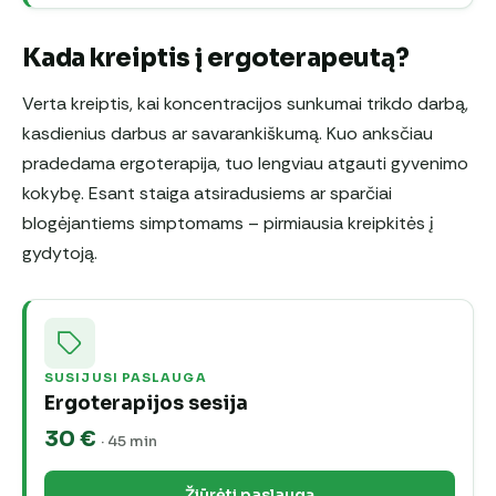
Kada kreiptis į ergoterapeutą?
Verta kreiptis, kai koncentracijos sunkumai trikdo darbą,
kasdienius darbus ar savarankiškumą. Kuo anksčiau
pradedama ergoterapija, tuo lengviau atgauti gyvenimo
kokybę. Esant staiga atsiradusiems ar sparčiai
blogėjantiems simptomams – pirmiausia kreipkitės į
gydytoją.
SUSIJUSI PASLAUGA
Ergoterapijos sesija
30 €
· 45 min
Žiūrėti paslaugą