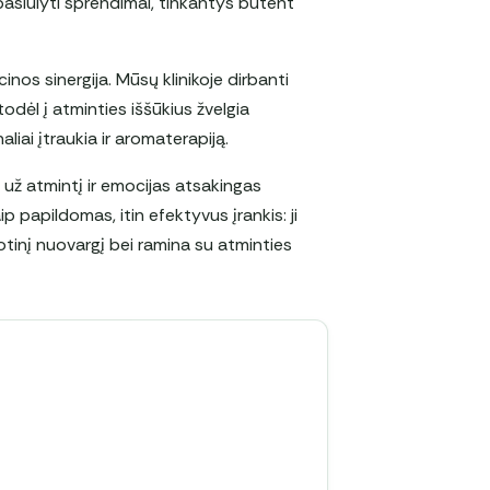
pasiūlyti sprendimai, tinkantys būtent
cinos sinergija. Mūsų klinikoje dirbanti
odėl į atminties iššūkius žvelgia
aliai įtraukia ir aromaterapiją.
a už atmintį ir emocijas atsakingas
papildomas, itin efektyvus įrankis: ji
otinį nuovargį bei ramina su atminties