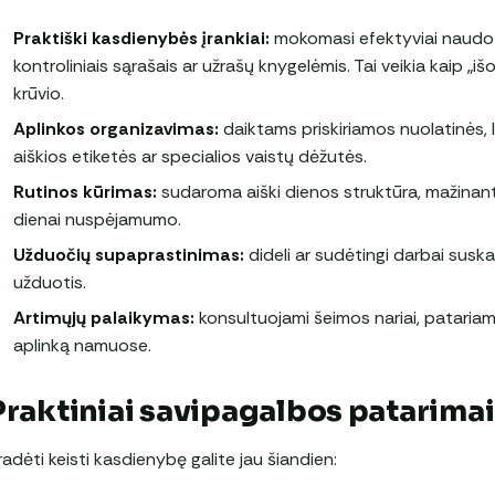
Praktiški kasdienybės įrankiai:
mokomasi efektyviai naudotis
kontroliniais sąrašais ar užrašų knygelėmis. Tai veikia kaip „iš
krūvio.
Aplinkos organizavimas:
daiktams priskiriamos nuolatinės,
aiškios etiketės ar specialios vaistų dėžutės.
Rutinos kūrimas:
sudaroma aiški dienos struktūra, mažinanti
dienai nuspėjamumo.
Užduočių supaprastinimas:
dideli ar sudėtingi darbai susk
užduotis.
Artimųjų palaikymas:
konsultuojami šeimos nariai, patariama
aplinką namuose.
Praktiniai savipagalbos patarimai
radėti keisti kasdienybę galite jau šiandien: