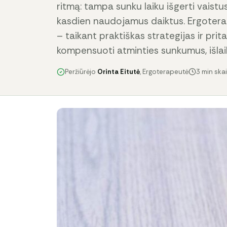
ritmą: tampa sunku laiku išgerti vaistus
kasdien naudojamus daiktus. Ergoterap
– taikant praktiškas strategijas ir pri
kompensuoti atminties sunkumus, išlai
Peržiūrėjo
Orinta Eitutė
, Ergoterapeutė
3 min ska