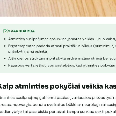
SVARBIAUSIA
Atminties susilpnėjimas apsunkina įprastas veiklas – nuo vaistų 
Ergoterapeutas padeda atrasti praktiškus būdus (priminimus, s
pritaikyti namų aplinką.
Aiški dienos struktūra ir pritaikyta erdvė mažina stresą bei sug
Pagalbos verta ieškoti vos pastebėjus, kad atminties pokyčiai 
Kaip atminties pokyčiai veikia k
tminties susilpnėjimą gali lemti pačios įvairiausios priežastys: 
tresas, nuovargis, bendra sveikatos būklė ar neurologiniai susir
asdienybėje tai pasireiškia panašiai: tampa sunkiau sekti pokalb