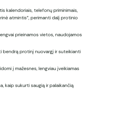
 kalendoriais, telefonų priminimais,
orinė atmintis“, perimanti dalį protinio
 lengvai prieinamos vietos, naudojamos
 bendrą protinį nuovargį ir suteikianti
aidomi į mažesnes, lengviau įveikiamas
, kaip sukurti saugią ir palaikančią