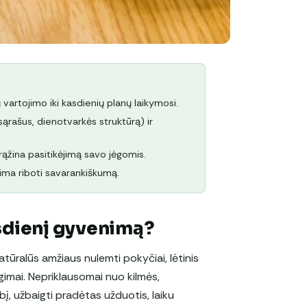
vartojimo iki kasdienių planų laikymosi.
ąrašus, dienotvarkės struktūrą) ir
rąžina pasitikėjimą savo jėgomis.
ima riboti savarankiškumą.
asdienį gyvenimą?
natūralūs amžiaus nulemti pokyčiai, lėtinis
gimai. Nepriklausomai nuo kilmės,
į, užbaigti pradėtas užduotis, laiku