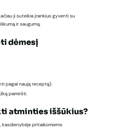
čiau ji suteikia įrankius gyventi su
kiškumą ir saugumą.
pti dėmesį
nti pagal naują receptą);
žką pamiršti.
i atminties iššūkius?
, kasdienybėje pritaikomiems