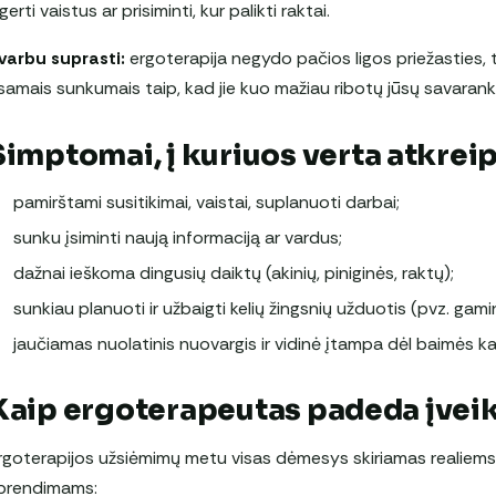
šgerti vaistus ar prisiminti, kur palikti raktai.
varbu suprasti:
ergoterapija negydo pačios ligos priežasties, ta
samais sunkumais taip, kad jie kuo mažiau ribotų jūsų savaran
Simptomai, į kuriuos verta atkrei
pamirštami susitikimai, vaistai, suplanuoti darbai;
sunku įsiminti naują informaciją ar vardus;
dažnai ieškoma dingusių daiktų (akinių, piniginės, raktų);
sunkiau planuoti ir užbaigti kelių žingsnių užduotis (pvz. gami
jaučiamas nuolatinis nuovargis ir vidinė įtampa dėl baimės ka
Kaip ergoterapeutas padeda įveikt
rgoterapijos užsiėmimų metu visas dėmesys skiriamas realiems
prendimams: