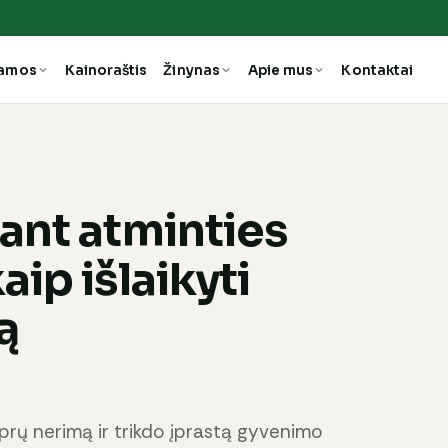
ramos
Kainoraštis
Žinynas
Apie mus
Kontaktai
ant atminties
ip išlaikyti
ą
iprų nerimą ir trikdo įprastą gyvenimo