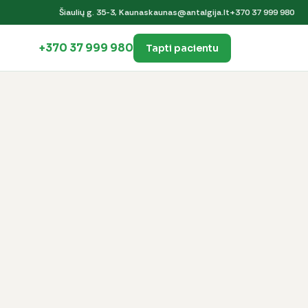
Šiaulių g. 35-3, Kaunas
kaunas@antalgija.lt
+370 37 999 980
+370 37 999 980
Tapti pacientu