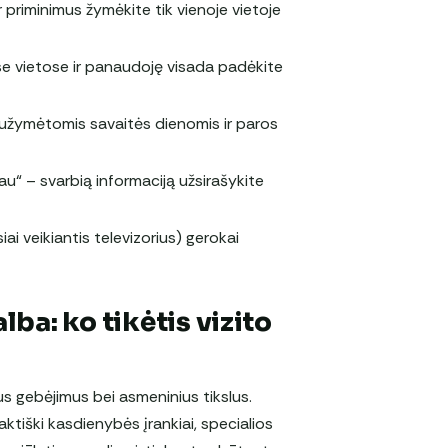
ir priminimus žymėkite tik vienoje vietoje
se vietose ir panaudoję visada padėkite
 sužymėtomis savaitės dienomis ir paros
iau“ – svarbią informaciją užsirašykite
iai veikiantis televizorius) gerokai
ba: ko tikėtis vizito
ius gebėjimus bei asmeninius tikslus.
ktiški kasdienybės įrankiai, specialios