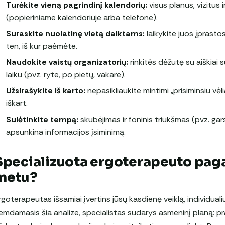
Turėkite vieną pagrindinį kalendorių:
visus planus, vizitus 
(popieriniame kalendoriuje arba telefone).
Suraskite nuolatinę vietą daiktams:
laikykite juos įprasto
ten, iš kur paėmėte.
Naudokite vaistų organizatorių:
rinkitės dėžutę su aiškiai
laiku (pvz. ryte, po pietų, vakare).
Užsirašykite iš karto:
nepasikliaukite mintimi „prisiminsiu vėl
iškart.
Sulėtinkite tempą:
skubėjimas ir foninis triukšmas (pvz. gars
apsunkina informacijos įsiminimą.
Specializuota ergoterapeuto pagal
metu?
rgoterapeutas išsamiai įvertins jūsų kasdienę veiklą, individual
emdamasis šia analize, specialistas sudarys asmeninį planą: pra