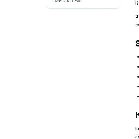
Dažni klausimai
i
S
e
E
s