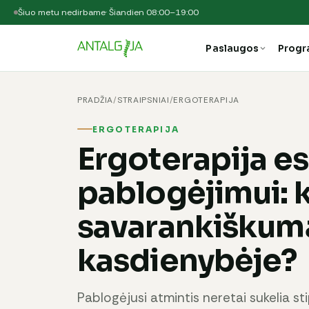
Šiuo metu nedirbame
· Šiandien 08:00–19:00
Paslaugos
Prog
PRADŽIA
/
STRAIPSNIAI
/
ERGOTERAPIJA
ERGOTERAPIJA
Ergoterapija es
pablogėjimui: ka
savarankiškum
kasdienybėje?
Pablogėjusi atmintis neretai sukelia st