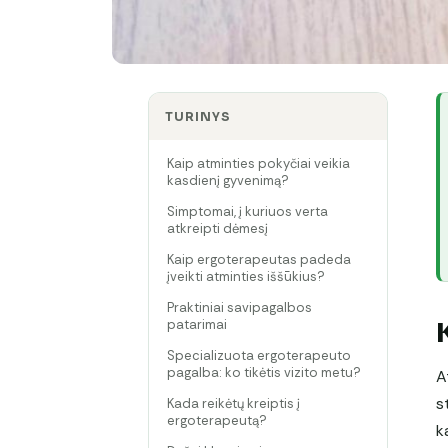
TURINYS
Kaip atminties pokyčiai veikia
kasdienį gyvenimą?
Simptomai, į kuriuos verta
atkreipti dėmesį
Kaip ergoterapeutas padeda
įveikti atminties iššūkius?
Praktiniai savipagalbos
patarimai
Specializuota ergoterapeuto
pagalba: ko tikėtis vizito metu?
A
s
Kada reikėtų kreiptis į
ergoterapeutą?
k