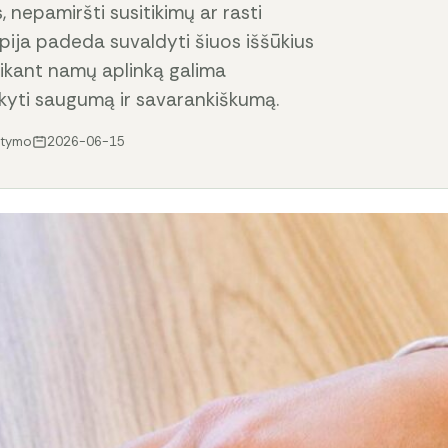
, nepamiršti susitikimų ar rasti
ija padeda suvaldyti šiuos iššūkius
taikant namų aplinką galima
kyti saugumą ir savarankiškumą.
itymo
2026-06-15