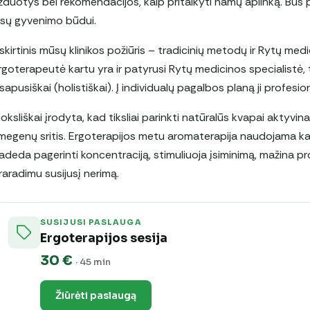
žduotys bei rekomendacijos, kaip pritaikyti namų aplinką. Bus 
ūsų gyvenimo būdui.
šskirtinis mūsų klinikos požiūris – tradicinių metodų ir Rytų medi
rgoterapeutė kartu yra ir patyrusi Rytų medicinos specialistė, t
isapusiškai (holistiškai). Į individualų pagalbos planą ji profesion
oksliškai įrodyta, kad tiksliai parinkti natūralūs kvapai aktyvin
megenų sritis. Ergoterapijos metu aromaterapija naudojama kaip 
adeda pagerinti koncentraciją, stimuliuoja įsiminimą, mažina pr
raradimu susijusį nerimą.
SUSIJUSI PASLAUGA
Ergoterapijos sesija
30 €
· 45 min
Žiūrėti paslaugą