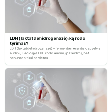
LDH (laktatdehidrogenazė): ką rodo
tyrimas?
LDH (laktatdehidrogenazė) – fermentas, esantis daugelyje
audinių. Padidėjęs LDH rodo audinių pažeidimą, bet
nenurodo tikslios vietos.