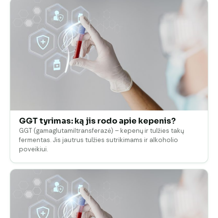
GGT tyrimas: ką jis rodo apie kepenis?
GGT (gamaglutamiltransferazė) – kepenų ir tulžies takų
fermentas. Jis jautrus tulžies sutrikimams ir alkoholio
poveikiui.