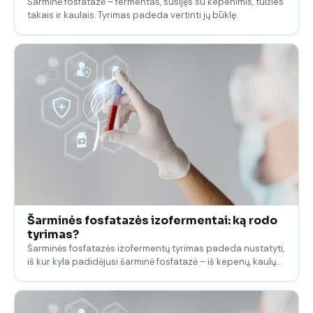
Šarminė fosfatazė – fermentas, susijęs su kepenimis, tulžies
takais ir kaulais. Tyrimas padeda vertinti jų būklę.
Šarminės fosfatazės izofermentai: ką rodo
tyrimas?
Šarminės fosfatazės izofermentų tyrimas padeda nustatyti,
iš kur kyla padidėjusi šarminė fosfatazė – iš kepenų, kaulų…