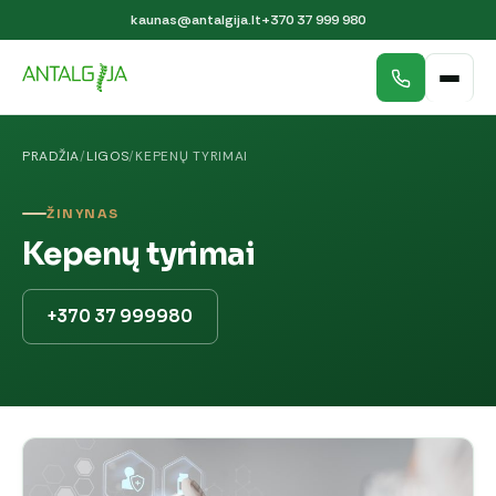
kaunas@antalgija.lt
+370 37 999 980
PRADŽIA
/
LIGOS
/
KEPENŲ TYRIMAI
ŽINYNAS
Kepenų tyrimai
+370 37 999980