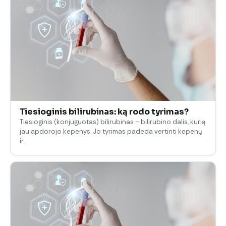
Tiesioginis bilirubinas: ką rodo tyrimas?
Tiesioginis (konjuguotas) bilirubinas – bilirubino dalis, kurią
jau apdorojo kepenys. Jo tyrimas padeda vertinti kepenų
ir…