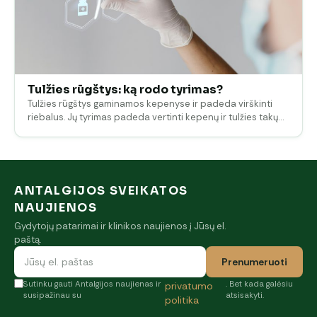
Tulžies rūgštys: ką rodo tyrimas?
Tulžies rūgštys gaminamos kepenyse ir padeda virškinti
riebalus. Jų tyrimas padeda vertinti kepenų ir tulžies takų…
ANTALGIJOS SVEIKATOS
NAUJIENOS
Gydytojų patarimai ir klinikos naujienos į Jūsų el.
paštą.
Prenumeruoti
Sutinku gauti Antalgijos naujienas ir
. Bet kada galėsiu
privatumo
susipažinau su
atsisakyti.
politika