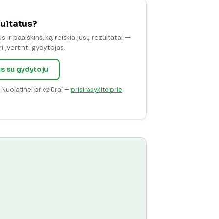
zultatus?
ir paaiškins, ką reiškia jūsų rezultatai —
i įvertinti gydytojas.
us su gydytoju
. Nuolatinei priežiūrai —
prisirašykite prie