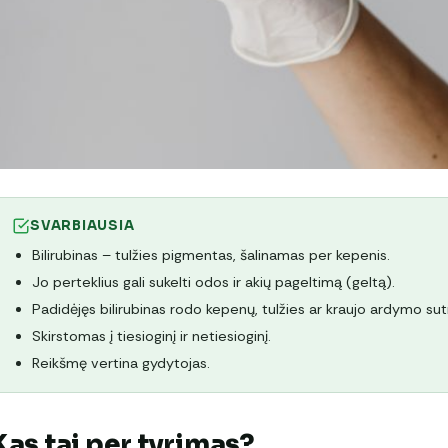
SVARBIAUSIA
Bilirubinas – tulžies pigmentas, šalinamas per kepenis.
Jo perteklius gali sukelti odos ir akių pageltimą (geltą).
Padidėjęs bilirubinas rodo kepenų, tulžies ar kraujo ardymo sut
Skirstomas į tiesioginį ir netiesioginį.
Reikšmę vertina gydytojas.
Kas tai per tyrimas?