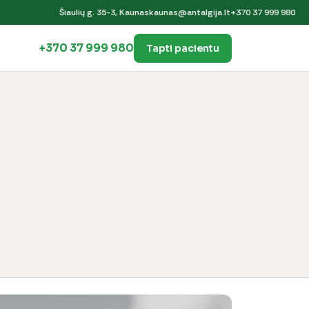
Šiaulių g. 35-3, Kaunas
kaunas@antalgija.lt
+370 37 999 980
+370 37 999 980
Tapti pacientu