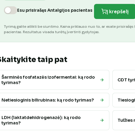
Esu prisirašęs Antalgijos pacientas
Į krepšelį
Tyrimą galite atlikti be siuntimo. Kaina priklauso nuo to, ar esate prisirašęs 
pacientas. Rezultatus visada turėtų įvertinti gydytojas.
Skaitykite taip pat
Šarminės fosfatazės izofermentai: ką rodo
CDT tyri
tyrimas?
Netiesioginis bilirubinas: ką rodo tyrimas?
Tiesiogi
LDH (laktatdehidrogenazė): ką rodo
Tulžies 
tyrimas?