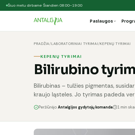
Šiuo metu dirbame
· Šiandien 08:00–19:00
Paslaugos
Prog
PRADŽIA
/
LABORATORINIAI TYRIMAI
/
KEPENŲ TYRIMAI
KEPENŲ TYRIMAI
Bilirubino tyrim
Bilirubinas – tulžies pigmentas, susid
kraujo ląsteles. Jo tyrimas padeda vert
Peržiūrėjo
Antalgijos gydytojų komanda
1 min sk