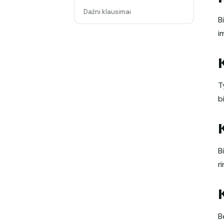
Dažni klausimai
B
i
T
b
B
ri
B