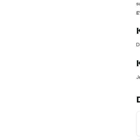
s
g
D
J