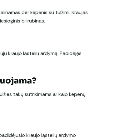
šalinamas per kepenis su tulžimi. Kraujas
esioginis bilirubinas.
ųjų kraujo ląstelių ardymą. Padidėjęs
duojama?
 tulžies takų sutrikimams ar kaip kepenų
r padidėjusio kraujo ląstelių ardymo