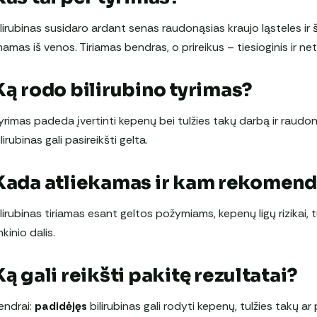
ilirubinas susidaro ardant senas raudonąsias kraujo ląsteles ir 
mamas iš venos. Tiriamas bendras, o prireikus – tiesioginis ir neti
Ką rodo bilirubino tyrimas?
yrimas padeda įvertinti kepenų bei tulžies takų darbą ir raudon
ilirubinas gali pasireikšti gelta.
Kada atliekamas ir kam rekomen
ilirubinas tiriamas esant geltos požymiams, kepenų ligų rizikai,
nkinio dalis.
Ką gali reikšti pakitę rezultatai?
endrai:
padidėjęs
bilirubinas gali rodyti kepenų, tulžies takų a