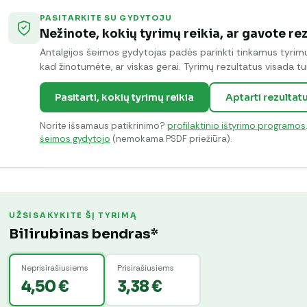
PASITARKITE SU GYDYTOJU
Nežinote, kokių tyrimų reikia, ar gavote re
Antalgijos šeimos gydytojas padės parinkti tinkamus tyrimus 
kad žinotumėte, ar viskas gerai. Tyrimų rezultatus visada tur
Pasitarti, kokių tyrimų reikia
Aptarti rezultat
Norite išsamaus patikrinimo?
profilaktinio ištyrimo programos
šeimos gydytojo
(nemokama PSDF priežiūra).
UŽSISAKYKITE ŠĮ TYRIMĄ
Bilirubinas bendras*
Neprisirašiusiems
Prisirašiusiems
4,50 €
3,38 €