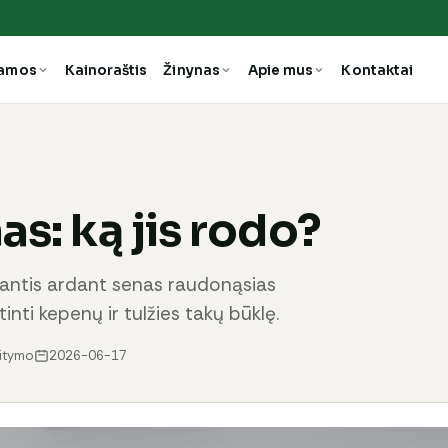
ramos
Kainoraštis
Žinynas
Apie mus
Kontaktai
as: ką jis rodo?
arantis ardant senas raudonąsias
inti kepenų ir tulžies takų būklę.
aitymo
2026-06-17