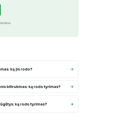
klinikos
mas: ką jis rodo?
nis bilirubinas: ką rodo tyrimas?
rūgštys: ką rodo tyrimas?