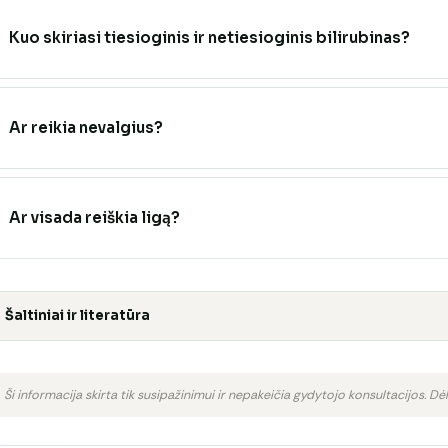
Kuo skiriasi tiesioginis ir netiesioginis bilirubinas?
Ar reikia nevalgius?
Ar visada reiškia ligą?
Šaltiniai ir literatūra
Ši informacija skirta tik susipažinimui ir nepakeičia gydytojo konsultacijos. Dėl