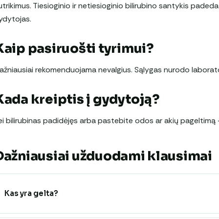
utrikimus. Tiesioginio ir netiesioginio bilirubino santykis padeda
ydytojas.
Kaip pasiruošti tyrimui?
ažniausiai rekomenduojama nevalgius. Sąlygas nurodo laborato
Kada kreiptis į gydytoją?
ei bilirubinas padidėjęs arba pastebite odos ar akių pageltimą –
Dažniausiai užduodami klausimai
Kas yra gelta?