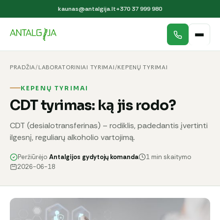
kaunas@antalgija.lt
+370 37 999 980
PRADŽIA
/
LABORATORINIAI TYRIMAI
/
KEPENŲ TYRIMAI
KEPENŲ TYRIMAI
CDT tyrimas: ką jis rodo?
CDT (desialotransferinas) – rodiklis, padedantis įvertinti
ilgesnį, reguliarų alkoholio vartojimą.
Peržiūrėjo
Antalgijos gydytojų komanda
1 min skaitymo
2026-06-18