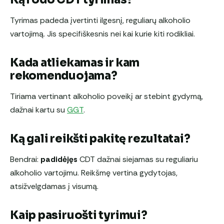
Tyrimas padeda įvertinti ilgesnį, reguliarų alkoholio
vartojimą. Jis specifiškesnis nei kai kurie kiti rodikliai.
Kada atliekamas ir kam
rekomenduojama?
Tiriama vertinant alkoholio poveikį ar stebint gydymą,
dažnai kartu su
GGT
.
Ką gali reikšti pakitę rezultatai?
Bendrai:
padidėjęs
CDT dažnai siejamas su reguliariu
alkoholio vartojimu. Reikšmę vertina gydytojas,
atsižvelgdamas į visumą.
Kaip pasiruošti tyrimui?