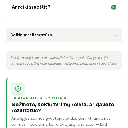
Ar reikia ruoštis?
Šaltiniai ir literatūra
Ši informacija skirta tik susipažinimui ir nepakeičia gydytojo
konsultacijos. Dėl individualaus įvertinimo kreipkitės į specialistą.
PASITARKITE SU GYDYTOJU
Nežinote, kokių tyrimų reikia, ar gavote
rezultatus?
Antalgijos šeimos gydytojas padės parinkti tinkamus
tyrimus ir paaiškins, ką reiškia jūsų rezultatai — kad