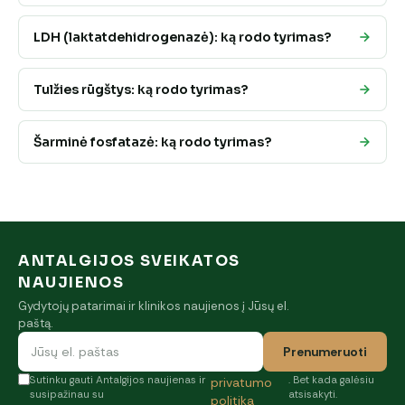
LDH (laktatdehidrogenazė): ką rodo tyrimas?
Tulžies rūgštys: ką rodo tyrimas?
Šarminė fosfatazė: ką rodo tyrimas?
ANTALGIJOS SVEIKATOS
NAUJIENOS
Gydytojų patarimai ir klinikos naujienos į Jūsų el.
paštą.
Prenumeruoti
Sutinku gauti Antalgijos naujienas ir
. Bet kada galėsiu
privatumo
susipažinau su
atsisakyti.
politika