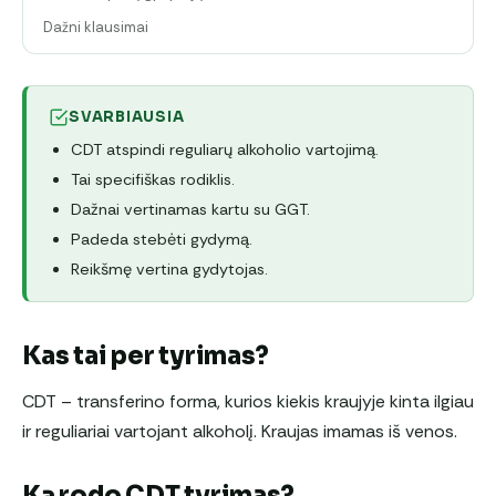
Dažni klausimai
SVARBIAUSIA
CDT atspindi reguliarų alkoholio vartojimą.
Tai specifiškas rodiklis.
Dažnai vertinamas kartu su GGT.
Padeda stebėti gydymą.
Reikšmę vertina gydytojas.
Kas tai per tyrimas?
CDT – transferino forma, kurios kiekis kraujyje kinta ilgiau
ir reguliariai vartojant alkoholį. Kraujas imamas iš venos.
Ką rodo CDT tyrimas?