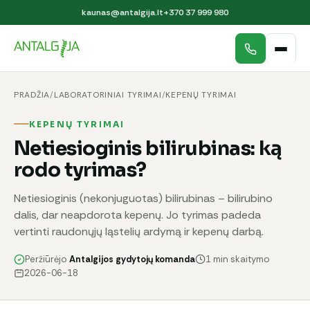
kaunas@antalgija.lt
+370 37 999 980
PRADŽIA
/
LABORATORINIAI TYRIMAI
/
KEPENŲ TYRIMAI
KEPENŲ TYRIMAI
Netiesioginis bilirubinas: ką
rodo tyrimas?
Netiesioginis (nekonjuguotas) bilirubinas – bilirubino
dalis, dar neapdorota kepenų. Jo tyrimas padeda
vertinti raudonųjų ląstelių ardymą ir kepenų darbą.
Peržiūrėjo
Antalgijos gydytojų komanda
1 min skaitymo
2026-06-18