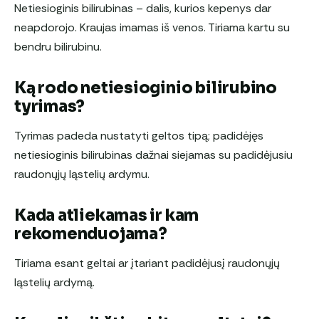
Netiesioginis bilirubinas – dalis, kurios kepenys dar
neapdorojo. Kraujas imamas iš venos. Tiriama kartu su
bendru bilirubinu.
Ką rodo netiesioginio bilirubino
tyrimas?
Tyrimas padeda nustatyti geltos tipą; padidėjęs
netiesioginis bilirubinas dažnai siejamas su padidėjusiu
raudonųjų ląstelių ardymu.
Kada atliekamas ir kam
rekomenduojama?
Tiriama esant geltai ar įtariant padidėjusį raudonųjų
ląstelių ardymą.