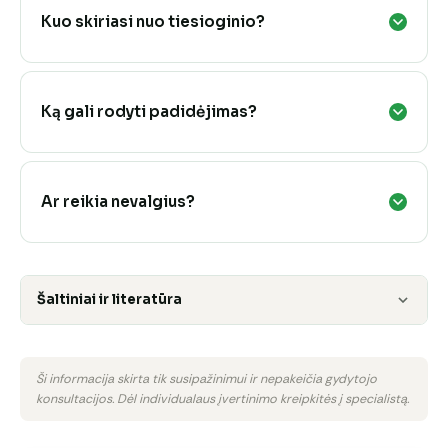
Kuo skiriasi nuo tiesioginio?
Ką gali rodyti padidėjimas?
Ar reikia nevalgius?
Šaltiniai ir literatūra
Ši informacija skirta tik susipažinimui ir nepakeičia gydytojo
konsultacijos. Dėl individualaus įvertinimo kreipkitės į specialistą.