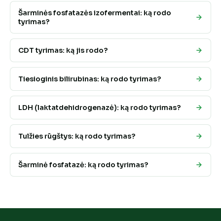
Šarminės fosfatazės izofermentai: ką rodo
tyrimas?
CDT tyrimas: ką jis rodo?
Tiesioginis bilirubinas: ką rodo tyrimas?
LDH (laktatdehidrogenazė): ką rodo tyrimas?
Tulžies rūgštys: ką rodo tyrimas?
Šarminė fosfatazė: ką rodo tyrimas?