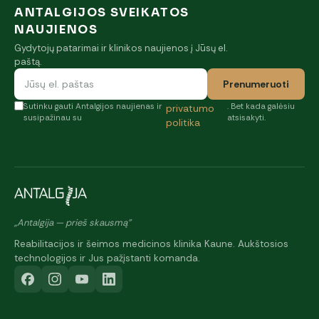
ANTALGIJOS SVEIKATOS
NAUJIENOS
Gydytojų patarimai ir klinikos naujienos į Jūsų el.
paštą.
Prenumeruoti
Sutinku gauti Antalgijos naujienas ir
. Bet kada galėsiu
privatumo
susipažinau su
atsisakyti.
politika
„Antalgija — prieš skausmą"
Reabilitacijos ir šeimos medicinos klinika Kaune. Aukštosios
technologijos ir Jus pažįstanti komanda.