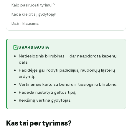
Kaip pasiruošti tyrimui?
Kada kreiptis į gydytoją?
Dažni klausimai
SVARBIAUSIA
Netiesioginis bilirubinas – dar neapdorota kepenų
dalis.
Padidėjęs gali rodyti padidėjusį raudonųjų ląstelių
ardymą.
Vertinamas kartu su bendru ir tiesioginiu bilirubinu.
Padeda nustatyti geltos tipą.
Reikšmę vertina gydytojas.
Kas tai per tyrimas?