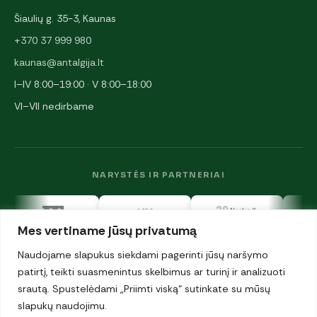
Šiaulių g. 35-3, Kaunas
+370 37 999 980
kaunas@antalgija.lt
I–IV 8:00–19:00 · V 8:00–18:00
VI–VII nedirbame
NARYSTĖS IR PARTNERIAI
Mes vertiname jūsų privatumą
Naudojame slapukus siekdami pagerinti jūsų naršymo
patirtį, teikti suasmenintus skelbimus ar turinį ir analizuoti
srautą. Spustelėdami „Priimti viską“ sutinkate su mūsų
© 2026 UAB „Antalgija". Visos teisės saugomos.
Privatumo politika
slapukų naudojimu.