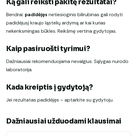
Ką gali reikšti pakitę rezultatai?
Bendrai:
padidėjęs
netiesioginis bilirubinas gali rodyti
padidėjusį kraujo ląstelių ardymą ar kai kurias
nekenksmingas būkles. Reikšmę vertina gydytojas.
Kaip pasiruošti tyrimui?
Dažniausiai rekomenduojama nevalgius. Sąlygas nurodo
laboratorija.
Kada kreiptis į gydytoją?
Jei rezultatas padidėjęs – aptarkite su gydytoju.
Dažniausiai užduodami klausimai