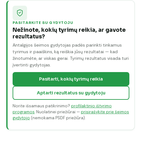
PASITARKITE SU GYDYTOJU
Nežinote, kokių tyrimų reikia, ar gavote
rezultatus?
Antalgijos šeimos gydytojas padės parinkti tinkamus
tyrimus ir paaiškins, ką reiškia jūsų rezultatai — kad
žinotumėte, ar viskas gerai. Tyrimų rezultatus visada turi
įvertinti gydytojas.
Pasitarti, kokių tyrimų reikia
Aptarti rezultatus su gydytoju
Norite išsamaus patikrinimo?
profilaktinio ištyrimo
programos
. Nuolatinei priežiūrai —
prisirašykite prie šeimos
gydytojo
(nemokama PSDF priežiūra).