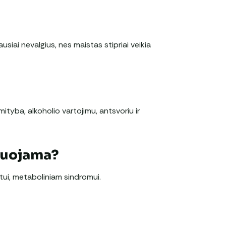
ausiai nevalgius, nes maistas stipriai veikia
 mityba, alkoholio vartojimu, antsvoriu ir
duojama?
betui, metaboliniam sindromui.