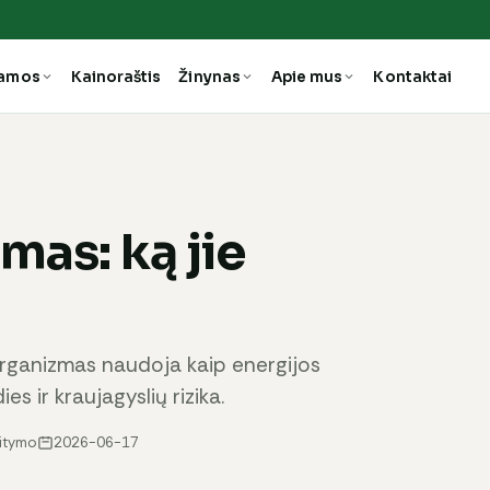
ramos
Kainoraštis
Žinynas
Apie mus
Kontaktai
imas: ką jie
s organizmas naudoja kaip energijos
es ir kraujagyslių rizika.
aitymo
2026-06-17