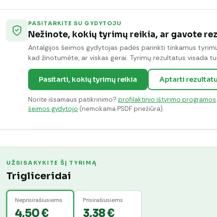
PASITARKITE SU GYDYTOJU
Nežinote, kokių tyrimų reikia, ar gavote re
Antalgijos šeimos gydytojas padės parinkti tinkamus tyrimus 
kad žinotumėte, ar viskas gerai. Tyrimų rezultatus visada tur
Pasitarti, kokių tyrimų reikia
Aptarti rezultat
Norite išsamaus patikrinimo?
profilaktinio ištyrimo programos
šeimos gydytojo
(nemokama PSDF priežiūra).
UŽSISAKYKITE ŠĮ TYRIMĄ
Trigliceridai
Neprisirašiusiems
Prisirašiusiems
4,50 €
3,38 €