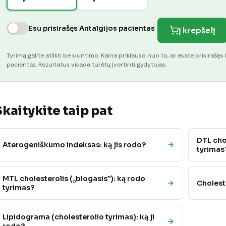
Esu prisirašęs Antalgijos pacientas
Į krepšelį
Tyrimą galite atlikti be siuntimo. Kaina priklauso nuo to, ar esate prisirašęs 
pacientas. Rezultatus visada turėtų įvertinti gydytojas.
Skaitykite taip pat
DTL chol
Aterogeniškumo indeksas: ką jis rodo?
tyrimas
MTL cholesterolis („blogasis”): ką rodo
Choleste
tyrimas?
Lipidograma (cholesterolio tyrimas): ką ji