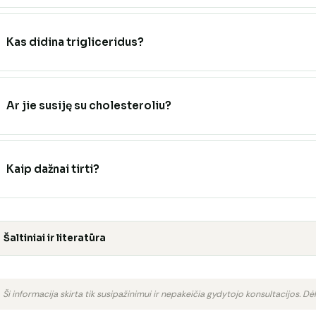
Kas didina trigliceridus?
Ar jie susiję su cholesteroliu?
Kaip dažnai tirti?
Šaltiniai ir literatūra
Ši informacija skirta tik susipažinimui ir nepakeičia gydytojo konsultacijos. Dėl