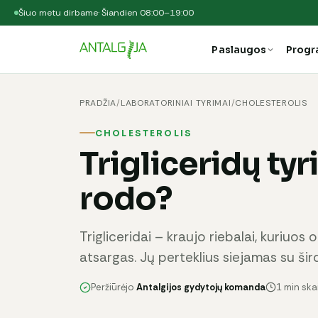
Šiuo metu dirbame
· Šiandien 08:00–19:00
Paslaugos
Prog
PRADŽIA
/
LABORATORINIAI TYRIMAI
/
CHOLESTEROLIS
CHOLESTEROLIS
Trigliceridų tyr
rodo?
Trigliceridai – kraujo riebalai, kuriuo
atsargas. Jų perteklius siejamas su širdi
Peržiūrėjo
Antalgijos gydytojų komanda
1 min sk