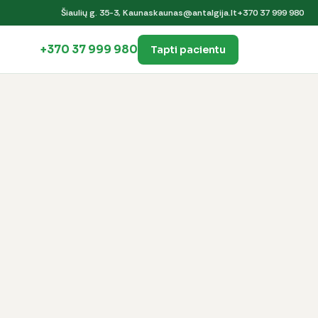
Šiaulių g. 35-3, Kaunas
kaunas@antalgija.lt
+370 37 999 980
+370 37 999 980
Tapti pacientu