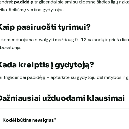
endrai:
padidėję
trigliceridai siejami su didesne širdies ligų rizi
izika. Reikšmę vertina gydytojas.
Kaip pasiruošti tyrimui?
ekomenduojama nevalgyti maždaug 9–12 valandų ir prieš dieną
aboratorija.
Kada kreiptis į gydytoją?
ei trigliceridai padidėję – aptarkite su gydytoju dėl mitybos i
Dažniausiai užduodami klausimai
Kodėl būtina nevalgius?