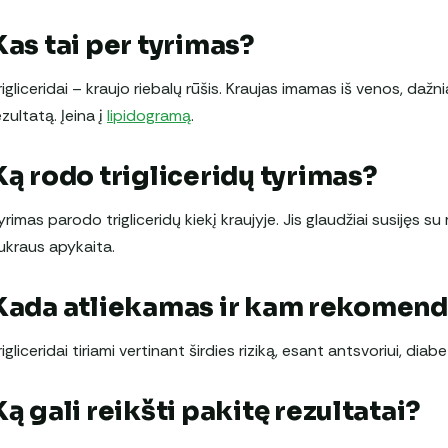
Kas tai per tyrimas?
rigliceridai – kraujo riebalų rūšis. Kraujas imamas iš venos, dažni
ezultatą. Įeina į
lipidogramą
.
Ką rodo trigliceridų tyrimas?
yrimas parodo trigliceridų kiekį kraujyje. Jis glaudžiai susijęs su
ukraus apykaita.
Kada atliekamas ir kam rekomen
rigliceridai tiriami vertinant širdies riziką, esant antsvoriui, dia
Ką gali reikšti pakitę rezultatai?