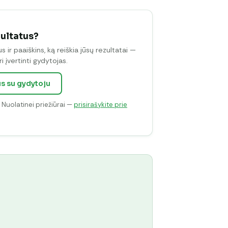
zultatus?
ir paaiškins, ką reiškia jūsų rezultatai —
i įvertinti gydytojas.
us su gydytoju
. Nuolatinei priežiūrai —
prisirašykite prie