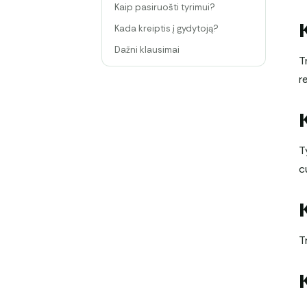
Kaip pasiruošti tyrimui?
Kada kreiptis į gydytoją?
Dažni klausimai
T
r
T
c
T