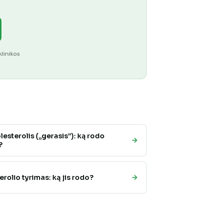
klinikos
esterolis („gerasis”): ką rodo
?
rolio tyrimas: ką jis rodo?